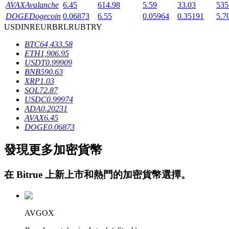
AVAX
Avalanche
6.45
614.98
5.59
33.03
535
DOGE
Dogecoin
0.06873
6.55
0.05964
0.35191
5.7
USD
INR
EUR
BRL
RUB
TRY
BTC
64,433.58
ETH
1,906.95
USDT
0.99909
BNB
590.63
鎖倉BTR
XRP
1.03
SOL
72.87
輕鬆獲得多重福利
USDC
0.99974
ADA
0.20231
AVAX
6.45
DOGE
0.06873
發現更多加密貨幣
在
Bitrue
上新上市和熱門的加密貨幣選擇。
借貸寶
AVGOX
借貸數字貨幣，及時且安全的服務