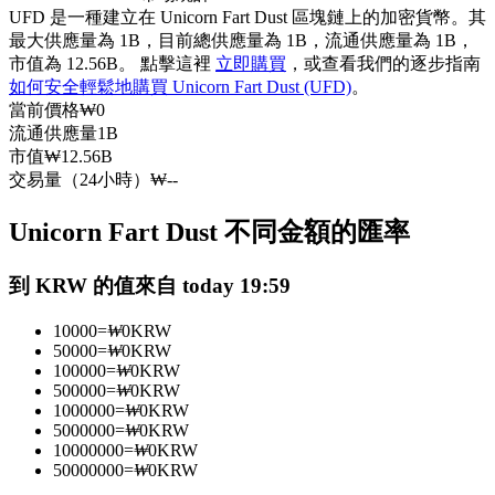
UFD 是一種建立在 Unicorn Fart Dust 區塊鏈上的加密貨幣。其
USDC永續
最大供應量為 1B，目前總供應量為 1B，流通供應量為 1B，
市值為 12.56B。 點擊這裡
立即購買
，或查看我們的逐步指南
多種以USDC結算的永續合約
如何安全輕鬆地購買 Unicorn Fart Dust (UFD)
。
當前價格
₩
0
流通供應量
1B
市值
₩
12.56B
交易量（24小時）
₩
--
Unicorn Fart Dust 不同金額的匯率
到 KRW 的值來自 today 19:59
跟單
10000
=
₩
0
KRW
與頂尖交易專家同行
50000
=
₩
0
KRW
100000
=
₩
0
KRW
500000
=
₩
0
KRW
1000000
=
₩
0
KRW
5000000
=
₩
0
KRW
10000000
=
₩
0
KRW
50000000
=
₩
0
KRW