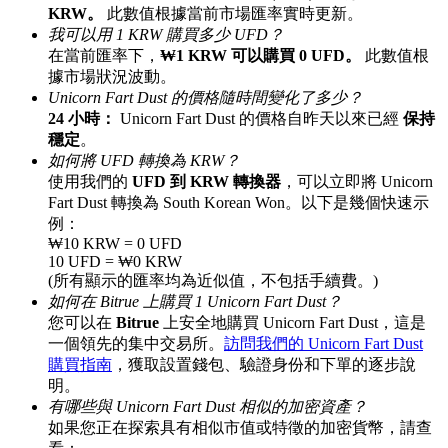
KRW。
此數值根據當前市場匯率實時更新。
最高達65%佣金！
我可以用 1 KRW 購買多少 UFD？
在當前匯率下，
₩1 KRW 可以購買 0 UFD。
此數值根
據市場狀況波動。
Unicorn Fart Dust 的價格隨時間變化了多少？
24 小時：
Unicorn Fart Dust 的價格自昨天以來已經
保持
穩定
。
如何將 UFD 轉換為 KRW？
使用我們的
UFD 到 KRW 轉換器
，可以立即將 Unicorn
Fart Dust 轉換為 South Korean Won。以下是幾個快速示
例：
邀请好友
₩10 KRW = 0 UFD
10 UFD = ₩0 KRW
邀請朋友獲得現金獎勵
(所有顯示的匯率均為近似值，不包括手續費。)
如何在 Bitrue 上購買 1 Unicorn Fart Dust？
充值CASHCAT & 赢取
您可以在
Bitrue
上安全地購買 Unicorn Fart Dust，這是
一個領先的集中交易所。
訪問我們的 Unicorn Fart Dust
購買指南
，獲取設置錢包、驗證身份和下單的逐步說
明。
有哪些與 Unicorn Fart Dust 相似的加密資產？
如果您正在探索具有相似市值或特徵的加密貨幣，請查