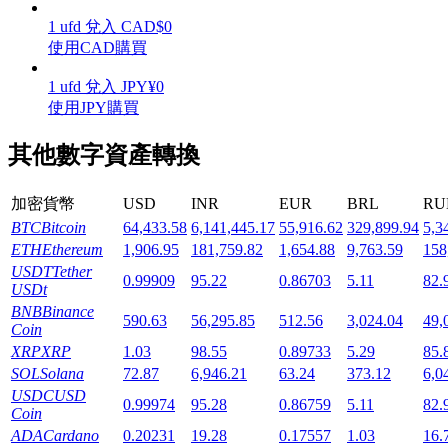
1
ufd
兌入
CAD
$
0
使用CAD購買
1
ufd
兌入
JPY
¥
0
使用JPY購買
機槍池
其他數字資產轉換
一鍵質押鎖定高收益
加密貨幣
USD
INR
EUR
BRL
RU
BTC
Bitcoin
64,433.58
6,141,445.17
55,916.62
329,899.94
5,3
ETH
Ethereum
1,906.95
181,759.82
1,654.88
9,763.59
158
USDT
Tether
0.99909
95.22
0.86703
5.11
82.
USDt
BNB
Binance
590.63
56,295.85
512.56
3,024.04
49,
Coin
XRP
XRP
1.03
98.55
0.89733
5.29
85.
Launchpool
SOL
Solana
72.87
6,946.21
63.24
373.12
6,0
活期質押獲得熱門資產
USDC
USD
0.99974
95.28
0.86759
5.11
82.
Coin
ADA
Cardano
0.20231
19.28
0.17557
1.03
16.