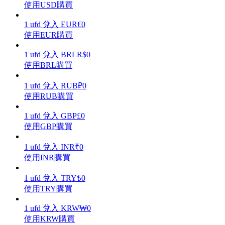
使用USD購買
1
ufd
兌入
EUR
€
0
使用EUR購買
理財
1
ufd
兌入
BRL
R$
0
使用BRL購買
1
ufd
兌入
RUB
₽
0
使用RUB購買
1
ufd
兌入
GBP
£
0
使用GBP購買
1
ufd
兌入
INR
₹
0
使用INR購買
增值寶
1
ufd
兌入
TRY
₺
0
使您的資產穩定增值
使用TRY購買
1
ufd
兌入
KRW
₩
0
使用KRW購買