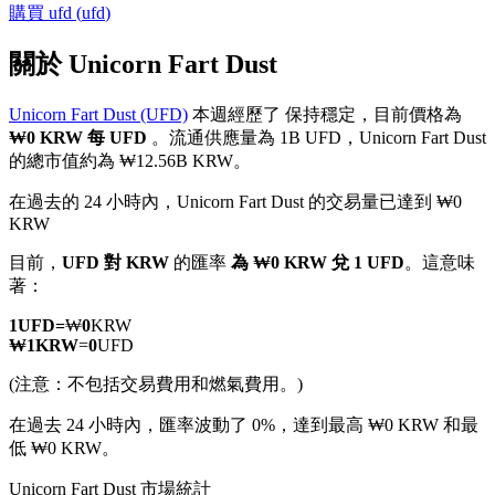
購買
ufd
(
ufd
)
關於 Unicorn Fart Dust
Unicorn Fart Dust (UFD)
本週經歷了 保持穩定，目前價格為
幣本位永續
₩0 KRW 每 UFD
。流通供應量為 1B UFD，Unicorn Fart Dust
的總市值約為 ₩12.56B KRW。
以數字貨幣為保證金的永續合約
在過去的 24 小時內，Unicorn Fart Dust 的交易量已達到 ₩0
KRW
TradFi
目前，
UFD 對 KRW
的匯率
為 ₩0 KRW 兌 1 UFD
。這意味
著：
美股、外匯、貴金屬及大宗商品衍生性商品
1
UFD
=
₩
0
KRW
₩
1
KRW
=
0
UFD
(注意：不包括交易費用和燃氣費用。)
在過去 24 小時內，匯率波動了 0%，達到最高 ₩0 KRW 和最
低 ₩0 KRW。
Unicorn Fart Dust 市場統計