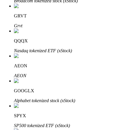
Broadcom tokenized stock (xStock)
GRVT
Grvt
QQQX
Nasdaq tokenized ETF (xStock)
定投理财
AEON
享受活期理財及長期收益
AEON
GOOGLX
Alphabet tokenized stock (xStock)
SPYX
SP500 tokenized ETF (xStock)
學習理財