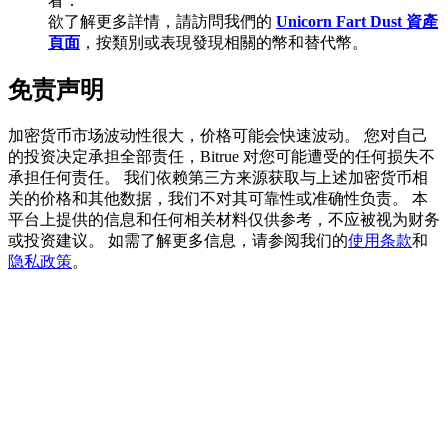
看：
欲了解更多詳情，請訪問我們的
Unicorn Fart Dust 資產
頁面
，按類別或表現發現相關的幣和替代幣。
免责声明
充值CASHCAT & 赢取
加密货币市场波动性很大，价格可能会快速波动。 您对自己
瓜分 500000 CASHCAT 獎池
的投资决定承担全部责任，Bitrue 对您可能遭受的任何损失不
承担任何责任。 我们依赖第三方来源获取与上述加密货币相
关的价格和其他数据，我们不对其可靠性或准确性负责。 本
平台上提供的信息和任何相关材料仅供参考，不应被视为财务
BitMart 用戶遷移專享
或投资建议。 如需了解更多信息，请参阅我们的
使用条款
和
隐私政策
。
註冊&交易贏 500,000 USDT
貴金屬財富季 · 交易巔峰賽
抽獎衝榜 · 贏33,333 USDT