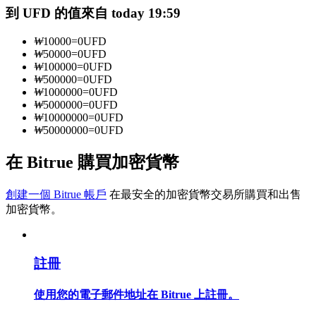
到 UFD 的值來自 today 19:59
₩
10000
=
0
UFD
成為跟單交易員
₩
50000
=
0
UFD
₩
100000
=
0
UFD
坐享盈利分成和跟單分傭
₩
500000
=
0
UFD
₩
1000000
=
0
UFD
₩
5000000
=
0
UFD
₩
10000000
=
0
UFD
₩
50000000
=
0
UFD
在 Bitrue 購買加密貨幣
創建一個 Bitrue 帳戶
在最安全的加密貨幣交易所購買和出售
加密貨幣。
合約資訊
包含交易情況等的大數據分析
註冊
使用您的電子郵件地址在 Bitrue 上註冊。