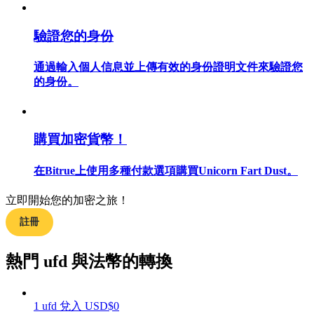
驗證您的身份
通過輸入個人信息並上傳有效的身份證明文件來驗證您
合約指南
的身份。
合約功能使用指南
購買加密貨幣！
在Bitrue上使用多種付款選項購買Unicorn Fart Dust。
立即開始您的加密之旅！
註冊
交易策略
熱門 ufd 與法幣的轉換
學習如何保持盈利
1
ufd
兌入
USD
$
0