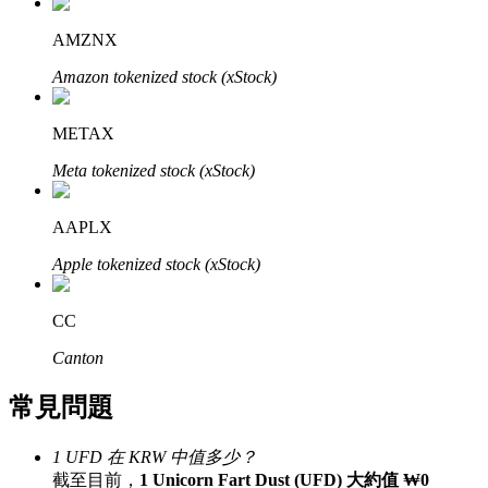
了解如何賺取穩定收入
AMZNX
Bitrue
AI
Amazon tokenized stock (xStock)
METAX
Meta tokenized stock (xStock)
AAPLX
合夥人計劃
Apple tokenized stock (xStock)
CC
Canton
常見問題
1 UFD 在 KRW 中值多少？
Bitrue渠道合伙人
截至目前，
1 Unicorn Fart Dust (UFD) 大約值 ₩0