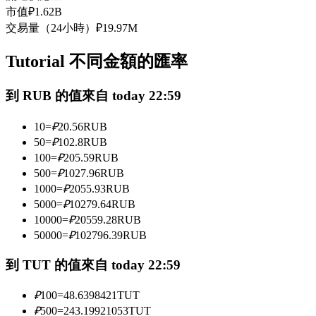
市值
₽
1.62B
USDC永續
交易量（24小時）
₽
19.97M
多種以USDC結算的永續合約
Tutorial 不同金額的匯率
到 RUB 的值來自 today 22:59
10
=
₽
20.56
RUB
50
=
₽
102.8
RUB
100
=
₽
205.59
RUB
500
=
₽
1027.96
RUB
跟單
1000
=
₽
2055.93
RUB
5000
=
₽
10279.64
RUB
與頂尖交易專家同行
10000
=
₽
20559.28
RUB
50000
=
₽
102796.39
RUB
到 TUT 的值來自 today 22:59
₽
100
=
48.6398421
TUT
₽
500
=
243.19921053
TUT