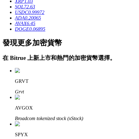
XRP
1.03
SOL
72.63
USDC
0.99972
ADA
0.20065
AVAX
6.45
DOGE
0.06895
發現更多加密貨幣
鎖倉BTR
在
Bitrue
上新上市和熱門的加密貨幣選擇。
輕鬆獲得多重福利
GRVT
Grvt
AVGOX
Broadcom tokenized stock (xStock)
借貸寶
借貸數字貨幣，及時且安全的服務
SPYX