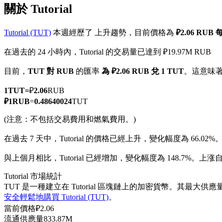
關於 Tutorial
Tutorial (TUT)
本週經歷了 上升趨勢，目前價格為
₽2.06 RUB 
在過去的 24 小時內，Tutorial 的交易量已達到 ₽19.97M RUB
幣本位永續
目前，
TUT 對 RUB
的匯率
為 ₽2.06 RUB 兌 1 TUT
。這意味
以數字貨幣為保證金的永續合約
1
TUT
=
₽
2.06
RUB
₽
1
RUB
=
0.48640024
TUT
TradFi
(注意：不包括交易費用和燃氣費用。)
美股、外匯、貴金屬及大宗商品衍生性商品
在過去 7 天中，Tutorial 的價格已經上升，變化幅度為 66.02%
與上個月相比，Tutorial 已經增加，變化幅度為 148.7%。上涨自 
Tutorial 市場統計
TUT 是一種建立在 Tutorial 區塊鏈上的加密貨幣。其最大供應量
安全輕鬆地購買 Tutorial (TUT)
。
當前價格
₽
2.06
流通供應量
833.87M