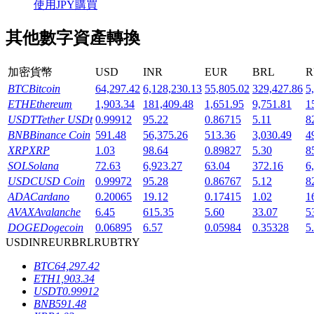
使用JPY購買
其他數字資產轉換
加密貨幣
USD
INR
EUR
BRL
R
機槍池
BTC
Bitcoin
64,297.42
6,128,230.13
55,805.02
329,427.86
5
ETH
Ethereum
1,903.34
181,409.48
1,651.95
9,751.81
1
一鍵質押鎖定高收益
USDT
Tether USDt
0.99912
95.22
0.86715
5.11
8
BNB
Binance Coin
591.48
56,375.26
513.36
3,030.49
4
XRP
XRP
1.03
98.64
0.89827
5.30
8
SOL
Solana
72.63
6,923.27
63.04
372.16
6
USDC
USD Coin
0.99972
95.28
0.86767
5.12
8
ADA
Cardano
0.20065
19.12
0.17415
1.02
1
AVAX
Avalanche
6.45
615.35
5.60
33.07
5
DOGE
Dogecoin
0.06895
6.57
0.05984
0.35328
5
USD
INR
EUR
BRL
RUB
TRY
Launchpool
BTC
64,297.42
活期質押獲得熱門資產
ETH
1,903.34
USDT
0.99912
BNB
591.48