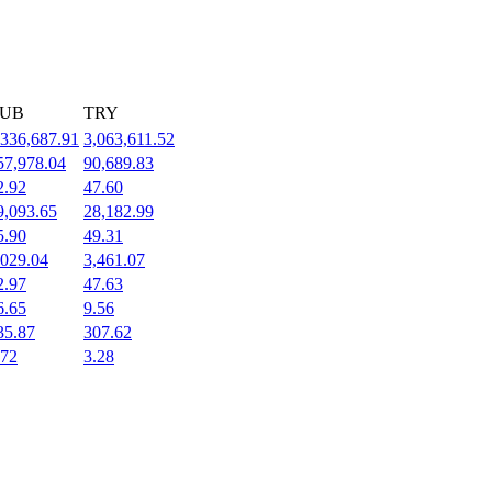
UB
TRY
,336,687.91
3,063,611.52
57,978.04
90,689.83
2.92
47.60
9,093.65
28,182.99
5.90
49.31
,029.04
3,461.07
2.97
47.63
6.65
9.56
35.87
307.62
.72
3.28