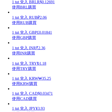
1
tut
兌入
BRL
R$
0.12691
使用BRL購買
1
tut
兌入
RUB
₽
2.06
使用RUB購買
理財
1
tut
兌入
GBP
£
0.01841
使用GBP購買
1
tut
兌入
INR
₹
2.36
使用INR購買
1
tut
兌入
TRY
₺
1.18
使用TRY購買
1
tut
兌入
KRW
₩
35.25
增值寶
使用KRW購買
使您的資產穩定增值
1
tut
兌入
CAD
$
0.03471
使用CAD購買
1
tut
兌入
JPY
¥
3.93