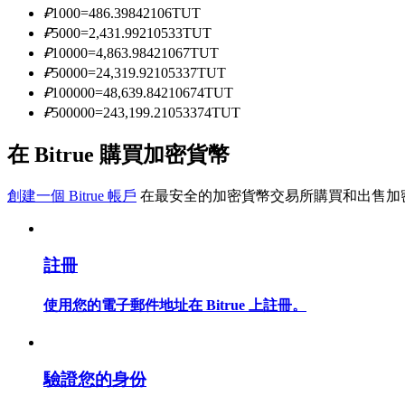
₽
1000
=
486.39842106
TUT
₽
5000
=
2,431.99210533
TUT
₽
10000
=
4,863.98421067
TUT
成為跟單交易員
₽
50000
=
24,319.92105337
TUT
坐享盈利分成和跟單分傭
₽
100000
=
48,639.84210674
TUT
₽
500000
=
243,199.21053374
TUT
在 Bitrue 購買加密貨幣
創建一個 Bitrue 帳戶
在最安全的加密貨幣交易所購買和出售加
註冊
合約資訊
使用您的電子郵件地址在 Bitrue 上註冊。
包含交易情況等的大數據分析
驗證您的身份