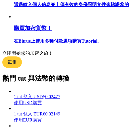
通過輸入個人信息並上傳有效的身份證明文件來驗證您的
購買加密貨幣！
合約指南
合約功能使用指南
在Bitrue上使用多種付款選項購買Tutorial。
立即開始您的加密之旅！
註冊
熱門 tut 與法幣的轉換
1
tut
兌入
USD
$
0.02477
交易策略
使用USD購買
學習如何保持盈利
1
tut
兌入
EUR
€
0.02149
使用EUR購買