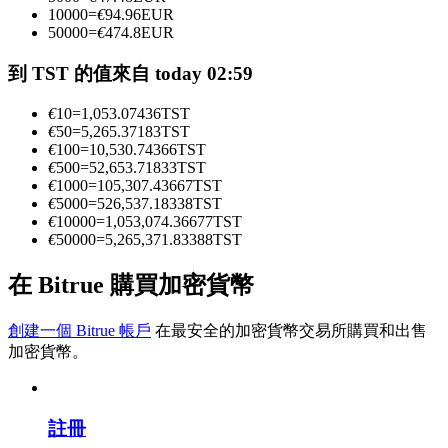
10000
=
€
94.96
EUR
50000
=
€
474.8
EUR
成為跟單交易員
到 TST 的值來自 today 02:59
坐享盈利分成和跟單分傭
€
10
=
1,053.07436
TST
€
50
=
5,265.37183
TST
€
100
=
10,530.74366
TST
€
500
=
52,653.71833
TST
€
1000
=
105,307.43667
TST
€
5000
=
526,537.18338
TST
€
10000
=
1,053,074.36677
TST
€
50000
=
5,265,371.83388
TST
在 Bitrue 購買加密貨幣
合約資訊
創建一個 Bitrue 帳戶
在最安全的加密貨幣交易所購買和出售
包含交易情況等的大數據分析
加密貨幣。
註冊