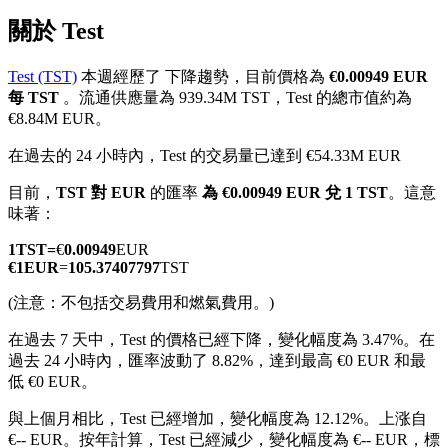
關於 Test
Test (TST)
本週經歷了 下降趨勢，目前價格為
€0.00949 EUR
每 TST
。流通供應量為 939.34M TST，Test 的總市值約為
幣本位永續
€8.84M EUR。
以數字貨幣為保證金的永續合約
在過去的 24 小時內，Test 的交易量已達到 €54.33M EUR
目前，
TST 對 EUR
的匯率
為 €0.00949 EUR 兌 1 TST
。這意
味著：
TradFi
1
TST
=
€
0.00949
EUR
美股、外匯、貴金屬及大宗商品衍生性商品
€
1
EUR
=
105.37407797
TST
(注意：不包括交易費用和燃氣費用。)
在過去 7 天中，Test 的價格已經下降，變化幅度為 3.47%。
在
過去 24 小時內，匯率波動了 8.82%，達到最高 €0 EUR 和最
低 €0 EUR。
與上個月相比，Test 已經增加，變化幅度為 12.12%。上涨自
€-- EUR。
按年計算，Test 已經減少，變化幅度為 €-- EUR，標