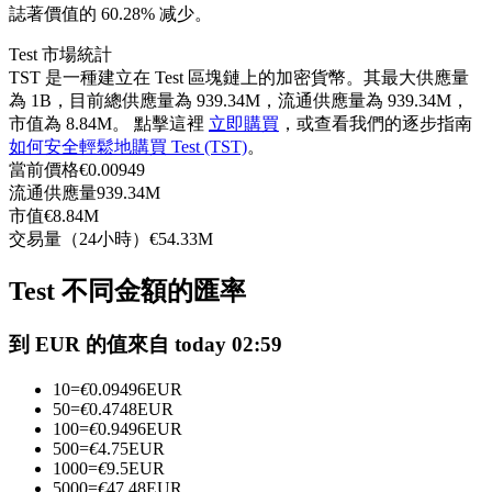
誌著價值的 60.28% 减少。
USDC永續
Test 市場統計
多種以USDC結算的永續合約
TST 是一種建立在 Test 區塊鏈上的加密貨幣。其最大供應量
為 1B，目前總供應量為 939.34M，流通供應量為 939.34M，
市值為 8.84M。 點擊這裡
立即購買
，或查看我們的逐步指南
如何安全輕鬆地購買 Test (TST)
。
當前價格
€
0.00949
流通供應量
939.34M
市值
€
8.84M
交易量（24小時）
€
54.33M
Test 不同金額的匯率
跟單
與頂尖交易專家同行
到 EUR 的值來自 today 02:59
10
=
€
0.09496
EUR
50
=
€
0.4748
EUR
100
=
€
0.9496
EUR
500
=
€
4.75
EUR
1000
=
€
9.5
EUR
5000
=
€
47.48
EUR