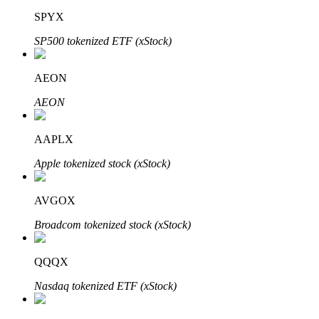
SPYX
SP500 tokenized ETF (xStock)
AEON
AEON
定投理财
AAPLX
享受活期理財及長期收益
Apple tokenized stock (xStock)
AVGOX
Broadcom tokenized stock (xStock)
QQQX
Nasdaq tokenized ETF (xStock)
學習理財