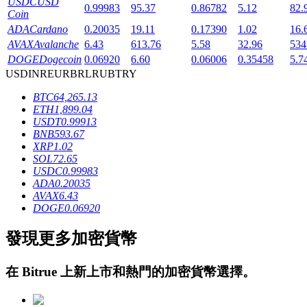
USDC
USD
0.99983
95.37
0.86782
5.12
82.
Coin
ADA
Cardano
0.20035
19.11
0.17390
1.02
16.
AVAX
Avalanche
6.43
613.76
5.58
32.96
534
DOGE
Dogecoin
0.06920
6.60
0.06006
0.35458
5.7
USD
INR
EUR
BRL
RUB
TRY
BTC
64,265.13
鎖倉BTR
ETH
1,899.04
USDT
0.99913
輕鬆獲得多重福利
BNB
593.67
XRP
1.02
SOL
72.65
USDC
0.99983
ADA
0.20035
AVAX
6.43
DOGE
0.06920
發現更多加密貨幣
借貸寶
在
Bitrue
上新上市和熱門的加密貨幣選擇。
借貸數字貨幣，及時且安全的服務