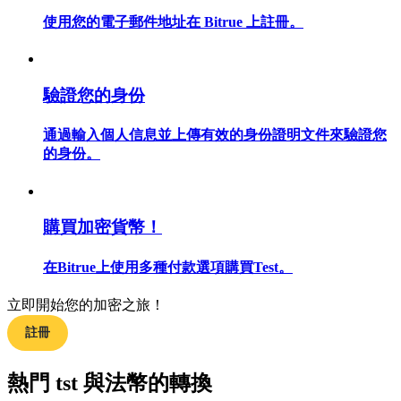
使用您的電子郵件地址在 Bitrue 上註冊。
合約指南
驗證您的身份
合約功能使用指南
通過輸入個人信息並上傳有效的身份證明文件來驗證您
的身份。
購買加密貨幣！
在Bitrue上使用多種付款選項購買Test。
立即開始您的加密之旅！
交易策略
註冊
學習如何保持盈利
熱門 tst 與法幣的轉換