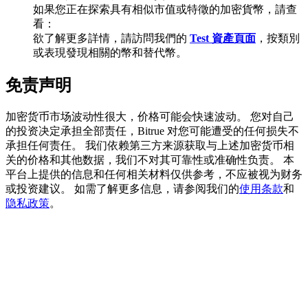
如果您正在探索具有相似市值或特徵的加密貨幣，請查
看：
欲了解更多詳情，請訪問我們的
Test 資產頁面
，按類別
或表現發現相關的幣和替代幣。
充值CASHCAT & 赢取
免责声明
瓜分 500000 CASHCAT 獎池
加密货币市场波动性很大，价格可能会快速波动。 您对自己
的投资决定承担全部责任，Bitrue 对您可能遭受的任何损失不
承担任何责任。 我们依赖第三方来源获取与上述加密货币相
BitMart 用戶遷移專享
关的价格和其他数据，我们不对其可靠性或准确性负责。 本
平台上提供的信息和任何相关材料仅供参考，不应被视为财务
註冊&交易贏 500,000 USDT
或投资建议。 如需了解更多信息，请参阅我们的
使用条款
和
隐私政策
。
貴金屬財富季 · 交易巔峰賽
抽獎衝榜 · 贏33,333 USDT