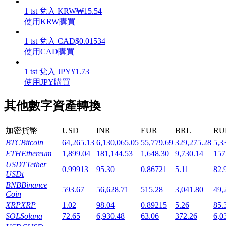
1
tst
兌入
KRW
₩
15.54
使用KRW購買
1
tst
兌入
CAD
$
0.01534
使用CAD購買
機槍池
1
tst
兌入
JPY
¥
1.73
一鍵質押鎖定高收益
使用JPY購買
其他數字資產轉換
加密貨幣
USD
INR
EUR
BRL
RU
BTC
Bitcoin
64,265.13
6,130,065.05
55,779.69
329,275.28
5,3
ETH
Ethereum
1,899.04
181,144.53
1,648.30
9,730.14
157
USDT
Tether
0.99913
95.30
0.86721
5.11
82.
USDt
Launchpool
BNB
Binance
593.67
56,628.71
515.28
3,041.80
49,
Coin
活期質押獲得熱門資產
XRP
XRP
1.02
98.04
0.89215
5.26
85.
SOL
Solana
72.65
6,930.48
63.06
372.26
6,0