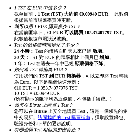
最高達65%佣金！
1 TST 在 EUR 中值多少？
截至目前，
1 Test (TST) 大約值 €0.00949 EUR。
此數值
根據當前市場匯率實時更新。
我可以用 1 EUR 購買多少 TST？
在當前匯率下，
€1 EUR 可以購買 105.37407797 TST。
此數值根據市場狀況波動。
Test 的價格隨時間變化了多少？
24 小時：
Test 的價格自昨天以來已經
激增
。
30 天：
TST 對 EUR 的匯率相比上個月已
增加
。
1 年：
Test 在過去一年中已經
顯著價格下降
。
邀请好友
如何將 TST 轉換為 EUR？
使用我們的
TST 到 EUR 轉換器
，可以立即將 Test 轉換
邀請朋友獲得現金獎勵
為 Euro。以下是幾個快速示例：
€10 EUR = 1,053.74077976 TST
充值CASHCAT & 赢取
10 TST = €0.0949 EUR
(所有顯示的匯率均為近似值，不包括手續費。)
如何在 Bitrue 上購買 1 Test？
您可以在
Bitrue
上安全地購買 Test，這是一個領先的集
中交易所。
訪問我們的 Test 購買指南
，獲取設置錢包、
驗證身份和下單的逐步說明。
有哪些與 Test 相似的加密資產？