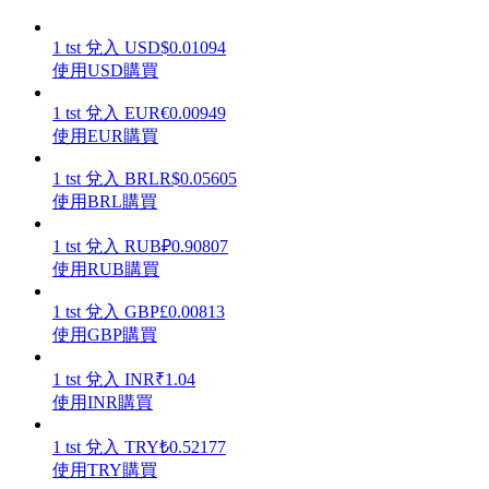
1
tst
兌入
USD
$
0.01094
使用USD購買
1
tst
兌入
EUR
€
0.00949
理財
使用EUR購買
1
tst
兌入
BRL
R$
0.05605
使用BRL購買
1
tst
兌入
RUB
₽
0.90807
使用RUB購買
1
tst
兌入
GBP
£
0.00813
使用GBP購買
增值寶
1
tst
兌入
INR
₹
1.04
使您的資產穩定增值
使用INR購買
1
tst
兌入
TRY
₺
0.52177
使用TRY購買