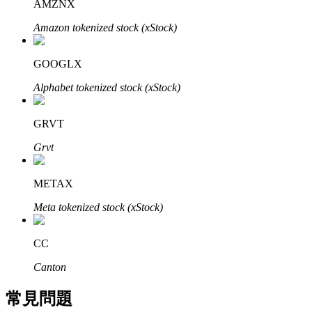
AMZNX
了解如何賺取穩定收入
Amazon tokenized stock (xStock)
Bitrue
AI
GOOGLX
Alphabet tokenized stock (xStock)
GRVT
Grvt
合夥人計劃
METAX
Meta tokenized stock (xStock)
CC
Canton
常見問題
Bitrue渠道合伙人