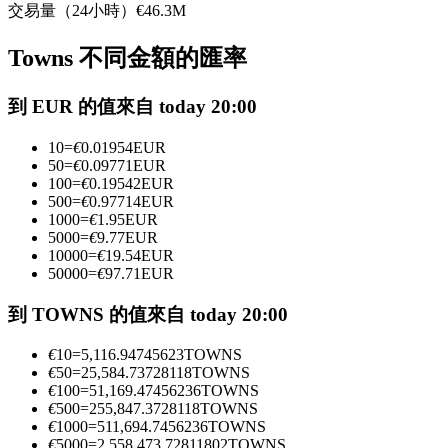
交易量（24小時）
€
46.3M
USDC永續
Towns 不同金額的匯率
多種以USDC結算的永續合約
到 EUR 的值來自 today 20:00
10
=
€
0.01954
EUR
50
=
€
0.09771
EUR
100
=
€
0.19542
EUR
500
=
€
0.97714
EUR
1000
=
€
1.95
EUR
5000
=
€
9.77
EUR
10000
=
€
19.54
EUR
跟單
50000
=
€
97.71
EUR
與頂尖交易專家同行
到 TOWNS 的值來自 today 20:00
€
10
=
5,116.94745623
TOWNS
€
50
=
25,584.73728118
TOWNS
€
100
=
51,169.47456236
TOWNS
€
500
=
255,847.3728118
TOWNS
€
1000
=
511,694.7456236
TOWNS
€
5000
=
2,558,473.72811802
TOWNS