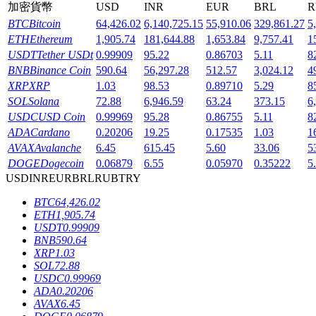
加密貨幣
USD
INR
EUR
BRL
R
BTC
Bitcoin
64,426.02
6,140,725.15
55,910.06
329,861.27
5
ETH
Ethereum
1,905.74
181,644.88
1,653.84
9,757.41
1
USDT
Tether USDt
0.99909
95.22
0.86703
5.11
8
BNB
Binance Coin
590.64
56,297.28
512.57
3,024.12
4
機槍池
XRP
XRP
1.03
98.53
0.89710
5.29
8
SOL
Solana
72.88
6,946.59
63.24
373.15
6
一鍵質押鎖定高收益
USDC
USD Coin
0.99969
95.28
0.86755
5.11
8
ADA
Cardano
0.20206
19.25
0.17535
1.03
1
AVAX
Avalanche
6.45
615.45
5.60
33.06
5
DOGE
Dogecoin
0.06879
6.55
0.05970
0.35222
5
USD
INR
EUR
BRL
RUB
TRY
BTC
64,426.02
ETH
1,905.74
USDT
0.99909
BNB
590.64
Launchpool
XRP
1.03
SOL
72.88
活期質押獲得熱門資產
USDC
0.99969
ADA
0.20206
AVAX
6.45