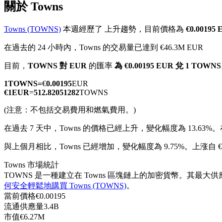
關於 Towns
Towns (TOWNS)
本週經歷了 上升趨勢，目前價格為
€0.0019
在過去的 24 小時內，Towns 的交易量已達到 €46.3M EUR
幣本位永續
目前，
TOWNS 對 EUR
的匯率
為 €0.00195 EUR 兌 1 TOWNS
以數字貨幣為保證金的永續合約
1
TOWNS
=
€
0.00195
EUR
€
1
EUR
=
512.82051282
TOWNS
(注意：不包括交易費用和燃氣費用。)
TradFi
在過去 7 天中，Towns 的價格已經上升，變化幅度為 13.63%。
美股、外匯、貴金屬及大宗商品衍生性商品
與上個月相比，Towns 已經增加，變化幅度為 9.75%。上涨自 €-
Towns 市場統計
TOWNS 是一種建立在 Towns 區塊鏈上的加密貨幣。其最大供應量
何安全輕鬆地購買 Towns (TOWNS)
。
當前價格
€
0.00195
流通供應量
3.4B
市值
€
6.27M