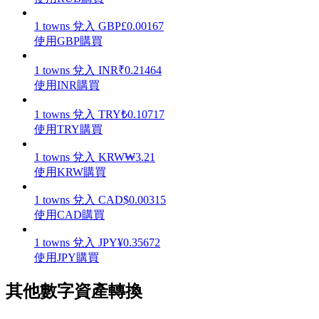
1
towns
兌入
GBP
£
0.00167
使用GBP購買
1
towns
兌入
INR
₹
0.21464
理財
使用INR購買
1
towns
兌入
TRY
₺
0.10717
使用TRY購買
1
towns
兌入
KRW
₩
3.21
使用KRW購買
1
towns
兌入
CAD
$
0.00315
使用CAD購買
增值寶
1
towns
兌入
JPY
¥
0.35672
使您的資產穩定增值
使用JPY購買
其他數字資產轉換