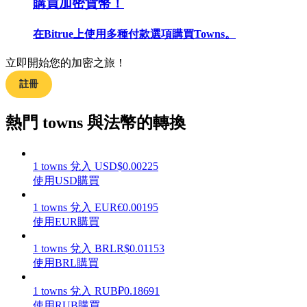
購買加密貨幣！
在Bitrue上使用多種付款選項購買Towns。
立即開始您的加密之旅！
合約指南
註冊
合約功能使用指南
熱門 towns 與法幣的轉換
1
towns
兌入
USD
$
0.00225
使用USD購買
1
towns
兌入
EUR
€
0.00195
使用EUR購買
交易策略
1
towns
兌入
BRL
R$
0.01153
使用BRL購買
學習如何保持盈利
1
towns
兌入
RUB
₽
0.18691
使用RUB購買