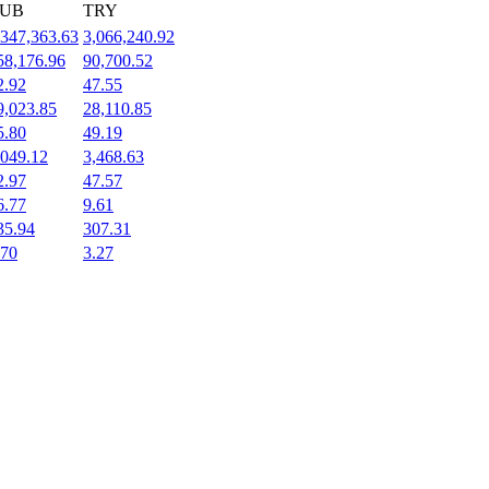
UB
TRY
,347,363.63
3,066,240.92
58,176.96
90,700.52
2.92
47.55
9,023.85
28,110.85
5.80
49.19
,049.12
3,468.63
2.97
47.57
6.77
9.61
35.94
307.31
.70
3.27