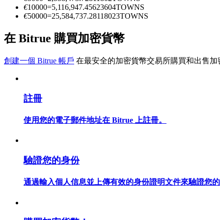
€
10000
=
5,116,947.45623604
TOWNS
€
50000
=
25,584,737.28118023
TOWNS
成為跟單交易員
在 Bitrue 購買加密貨幣
坐享盈利分成和跟單分傭
創建一個 Bitrue 帳戶
在最安全的加密貨幣交易所購買和出售加
註冊
使用您的電子郵件地址在 Bitrue 上註冊。
合約資訊
驗證您的身份
包含交易情況等的大數據分析
通過輸入個人信息並上傳有效的身份證明文件來驗證您的