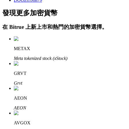
DOGE
0.06879
發現更多加密貨幣
在
Bitrue
上新上市和熱門的加密貨幣選擇。
鎖倉BTR
METAX
輕鬆獲得多重福利
Meta tokenized stock (xStock)
GRVT
Grvt
AEON
AEON
借貸寶
AVGOX
借貸數字貨幣，及時且安全的服務