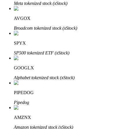
Meta tokenized stock (xStock)
了解如何賺取穩定收入
Bitrue
AI
AVGOX
Broadcom tokenized stock (xStock)
SPYX
SP500 tokenized ETF (xStock)
合夥人計劃
GOOGLX
Alphabet tokenized stock (xStock)
PIPEDOG
Pipedog
AMZNX
Bitrue渠道合伙人
Amazon tokenized stock (xStock)