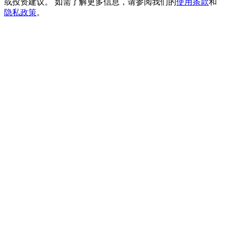
或投资建议。 如需了解更多信息，请参阅我们的
使用条款
和
貴金屬財富季 · 交易巔峰賽
隐私政策
。
抽獎衝榜 · 贏33,333 USDT
USDT 新手理財 10% APR
USDT活期理財、無鎖定期
新用戶專享 BTC 6.5% APR
BTC 活期理財、無鎖定期