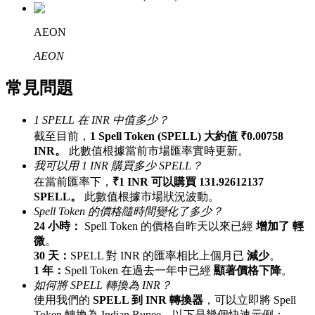
最高達65%佣金！
AEON
AEON
常見問題
1 SPELL 在 INR 中值多少？
截至目前，
1 Spell Token (SPELL) 大約值 ₹0.00758
INR。
此數值根據當前市場匯率實時更新。
邀请好友
我可以用 1 INR 購買多少 SPELL？
在當前匯率下，
₹1 INR 可以購買 131.92612137
邀請朋友獲得現金獎勵
SPELL。
此數值根據市場狀況波動。
Spell Token 的價格隨時間變化了多少？
24 小時：
Spell Token 的價格自昨天以來已經
增加了 輕
微
。
30 天：
SPELL 對 INR 的匯率相比上個月已
減少
。
1 年：
Spell Token 在過去一年中已經
顯著價格下降
。
如何將 SPELL 轉換為 INR？
使用我們的
SPELL 到 INR 轉換器
，可以立即將 Spell
BTC 專享獎勵
Token 轉換為 Indian Rupee。以下是幾個快速示例：