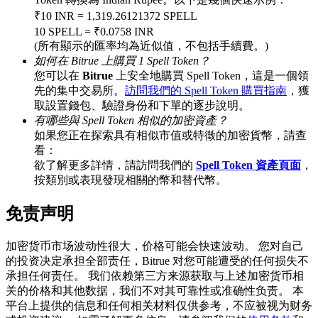
₹10 INR = 1,319.26121372 SPELL
10 SPELL = ₹0.0758 INR
(所有顯示的匯率均為近似值，不包括手續費。)
BTC 專享獎勵
如何在 Bitrue 上購買 1 Spell Token？
您可以在
Bitrue
上安全地購買 Spell Token，這是一個領
充值並交易BTC瓜分 25,000 USDT 獎池！
先的集中交易所。
訪問我們的 Spell Token 購買指南
，獲
取設置錢包、驗證身份和下單的逐步說明。
有哪些與 Spell Token 相似的加密資產？
如果您正在探索具有相似市值或特徵的加密貨幣，請查
充值CASHCAT & 赢取
看：
欲了解更多詳情，請訪問我們的
Spell Token 資產頁面
，
瓜分 500000 CASHCAT 獎池
按類別或表現發現相關的幣和替代幣。
免责声明
BitMart 用戶遷移專享
加密货币市场波动性很大，价格可能会快速波动。 您对自己
的投资决定承担全部责任，Bitrue 对您可能遭受的任何损失不
註冊&交易贏 500,000 USDT
承担任何责任。 我们依赖第三方来源获取与上述加密货币相
关的价格和其他数据，我们不对其可靠性或准确性负责。 本
平台上提供的信息和任何相关材料仅供参考，不应被视为财务