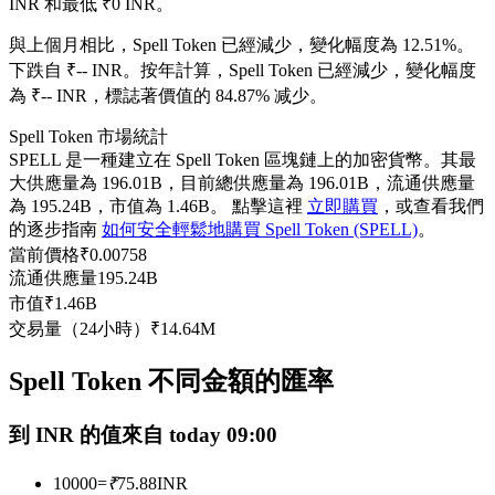
INR 和最低 ₹0 INR。
USDC永續
與上個月相比，Spell Token 已經減少，變化幅度為 12.51%。
多種以USDC結算的永續合約
下跌自 ₹-- INR。
按年計算，Spell Token 已經減少，變化幅度
為 ₹-- INR，標誌著價值的 84.87% 减少。
Spell Token 市場統計
SPELL 是一種建立在 Spell Token 區塊鏈上的加密貨幣。其最
大供應量為 196.01B，目前總供應量為 196.01B，流通供應量
為 195.24B，市值為 1.46B。 點擊這裡
立即購買
，或查看我們
的逐步指南
如何安全輕鬆地購買 Spell Token (SPELL)
。
當前價格
₹
0.00758
流通供應量
195.24B
跟單
市值
₹
1.46B
交易量（24小時）
₹
14.64M
與頂尖交易專家同行
Spell Token 不同金額的匯率
到 INR 的值來自 today 09:00
10000
=
₹
75.88
INR