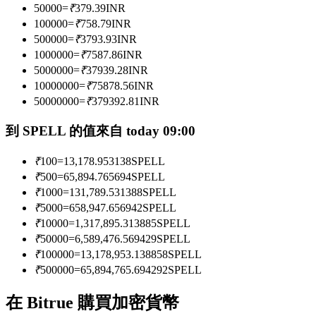
50000
=
₹
379.39
INR
100000
=
₹
758.79
INR
500000
=
₹
3793.93
INR
成為跟單交易員
1000000
=
₹
7587.86
INR
5000000
=
₹
37939.28
INR
坐享盈利分成和跟單分傭
10000000
=
₹
75878.56
INR
50000000
=
₹
379392.81
INR
到 SPELL 的值來自 today 09:00
₹
100
=
13,178.953138
SPELL
₹
500
=
65,894.765694
SPELL
₹
1000
=
131,789.531388
SPELL
₹
5000
=
658,947.656942
SPELL
合約資訊
₹
10000
=
1,317,895.313885
SPELL
₹
50000
=
6,589,476.569429
SPELL
包含交易情況等的大數據分析
₹
100000
=
13,178,953.138858
SPELL
₹
500000
=
65,894,765.694292
SPELL
在 Bitrue 購買加密貨幣