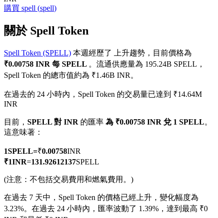
購買
spell
(
spell
)
關於 Spell Token
Spell Token (SPELL)
本週經歷了 上升趨勢，目前價格為
幣本位永續
₹0.00758 INR 每 SPELL
。流通供應量為 195.24B SPELL，
以數字貨幣為保證金的永續合約
Spell Token 的總市值約為 ₹1.46B INR。
在過去的 24 小時內，Spell Token 的交易量已達到 ₹14.64M
INR
TradFi
目前，
SPELL 對 INR
的匯率
為 ₹0.00758 INR 兌 1 SPELL
。
美股、外匯、貴金屬及大宗商品衍生性商品
這意味著：
1
SPELL
=
₹
0.00758
INR
₹
1
INR
=
131.92612137
SPELL
(注意：不包括交易費用和燃氣費用。)
在過去 7 天中，Spell Token 的價格已經上升，變化幅度為
3.23%。
在過去 24 小時內，匯率波動了 1.39%，達到最高 ₹0