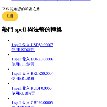
立即開始您的加密之旅！
註冊
理財
熱門 spell 與法幣的轉換
1
spell
兌入
USD
$
0.00007
使用USD購買
1
spell
兌入
EUR
€
0.00006
使用EUR購買
1
spell
兌入
BRL
R$
0.0004
增值寶
使用BRL購買
使您的資產穩定增值
1
spell
兌入
RUB
₽
0.0065
使用RUB購買
1
spell
兌入
GBP
£
0.00005