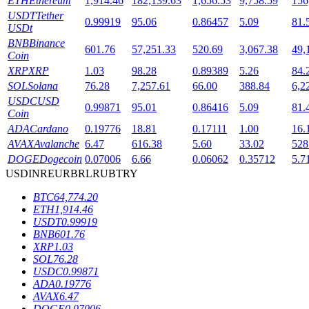
ETH
Ethereum
1,914.46
182,139.63
1,656.53
9,758.59
156
USDT
Tether
0.99919
95.06
0.86457
5.09
81.
USDt
BNB
Binance
601.76
57,251.33
520.69
3,067.38
49,
Coin
XRP
XRP
1.03
98.28
0.89389
5.26
84.
SOL
Solana
76.28
7,257.61
66.00
388.84
6,2
USDC
USD
鎖倉BTR
0.99871
95.01
0.86416
5.09
81.
Coin
ADA
Cardano
0.19776
18.81
0.17111
1.00
16.
輕鬆獲得多重福利
AVAX
Avalanche
6.47
616.38
5.60
33.02
528
DOGE
Dogecoin
0.07006
6.66
0.06062
0.35712
5.7
USD
INR
EUR
BRL
RUB
TRY
BTC
64,774.20
ETH
1,914.46
USDT
0.99919
BNB
601.76
XRP
1.03
SOL
76.28
USDC
0.99871
借貸寶
ADA
0.19776
AVAX
6.47
借貸數字貨幣，及時且安全的服務
DOGE
0.07006