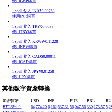
使用GBP購買
1
spell
兌入
INR
₹
0.00758
使用INR購買
1
spell
兌入
TRY
₺
0.0038
機槍池
使用TRY購買
一鍵質押鎖定高收益
1
spell
兌入
KRW
₩
0.11228
使用KRW購買
1
spell
兌入
CAD
$
0.00011
使用CAD購買
1
spell
兌入
JPY
¥
0.01258
使用JPY購買
其他數字資產轉換
Launchpool
活期質押獲得熱門資產
加密貨幣
USD
INR
EUR
BRL
RU
BTC
Bitcoin
64,774.20
6,162,537.31
56,047.56
330,173.57
5,2