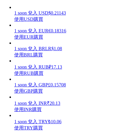
1
soon
兌入
USD
$
0.21143
使用USD購買
1
soon
兌入
EUR
€
0.18316
理財
使用EUR購買
1
soon
兌入
BRL
R$
1.08
使用BRL購買
1
soon
兌入
RUB
₽
17.13
使用RUB購買
1
soon
兌入
GBP
£
0.15708
使用GBP購買
增值寶
1
soon
兌入
INR
₹
20.13
使您的資產穩定增值
使用INR購買
1
soon
兌入
TRY
₺
10.06
使用TRY購買