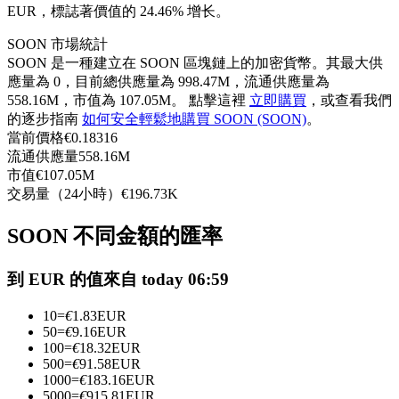
EUR，標誌著價值的 24.46% 增长。
USDC永續
SOON 市場統計
多種以USDC結算的永續合約
SOON 是一種建立在 SOON 區塊鏈上的加密貨幣。其最大供
應量為 0，目前總供應量為 998.47M，流通供應量為
558.16M，市值為 107.05M。 點擊這裡
立即購買
，或查看我們
的逐步指南
如何安全輕鬆地購買 SOON (SOON)
。
當前價格
€
0.18316
流通供應量
558.16M
市值
€
107.05M
交易量（24小時）
€
196.73K
SOON 不同金額的匯率
跟單
與頂尖交易專家同行
到 EUR 的值來自 today 06:59
10
=
€
1.83
EUR
50
=
€
9.16
EUR
100
=
€
18.32
EUR
500
=
€
91.58
EUR
1000
=
€
183.16
EUR
5000
=
€
915.81
EUR