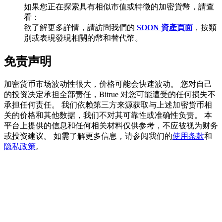
如果您正在探索具有相似市值或特徵的加密貨幣，請查
看：
欲了解更多詳情，請訪問我們的
SOON 資產頁面
，按類
別或表現發現相關的幣和替代幣。
充值CASHCAT & 赢取
免责声明
瓜分 500000 CASHCAT 獎池
加密货币市场波动性很大，价格可能会快速波动。 您对自己
的投资决定承担全部责任，Bitrue 对您可能遭受的任何损失不
承担任何责任。 我们依赖第三方来源获取与上述加密货币相
BitMart 用戶遷移專享
关的价格和其他数据，我们不对其可靠性或准确性负责。 本
平台上提供的信息和任何相关材料仅供参考，不应被视为财务
註冊&交易贏 500,000 USDT
或投资建议。 如需了解更多信息，请参阅我们的
使用条款
和
隐私政策
。
貴金屬財富季 · 交易巔峰賽
抽獎衝榜 · 贏33,333 USDT