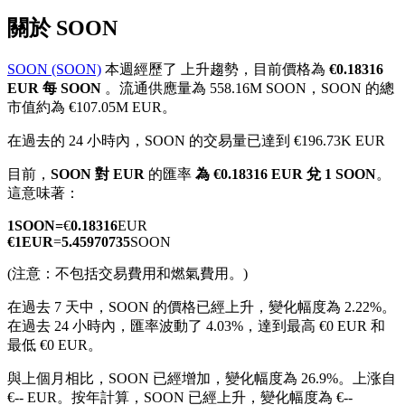
關於 SOON
SOON (SOON)
本週經歷了 上升趨勢，目前價格為
€0.18316
EUR 每 SOON
。流通供應量為 558.16M SOON，SOON 的總
幣本位永續
市值約為 €107.05M EUR。
以數字貨幣為保證金的永續合約
在過去的 24 小時內，SOON 的交易量已達到 €196.73K EUR
目前，
SOON 對 EUR
的匯率
為 €0.18316 EUR 兌 1 SOON
。
這意味著：
TradFi
1
SOON
=
€
0.18316
EUR
美股、外匯、貴金屬及大宗商品衍生性商品
€
1
EUR
=
5.45970735
SOON
(注意：不包括交易費用和燃氣費用。)
在過去 7 天中，SOON 的價格已經上升，變化幅度為 2.22%。
在過去 24 小時內，匯率波動了 4.03%，達到最高 €0 EUR 和
最低 €0 EUR。
與上個月相比，SOON 已經增加，變化幅度為 26.9%。上涨自
€-- EUR。
按年計算，SOON 已經上升，變化幅度為 €--