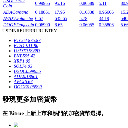
USDC
USD
0.99955
95.16
0.86589
5.11
80.
Coin
ADA
Cardano
0.18861
17.95
0.16338
0.96606
15.
AVAX
Avalanche
6.67
635.65
5.78
34.19
540
DOGE
Dogecoin
0.06990
6.65
0.06055
0.35806
5.6
USD
INR
EUR
BRL
RUB
TRY
BTC
64,875.87
鎖倉BTR
ETH
1,911.80
USDT
0.99883
輕鬆獲得多重福利
BNB
595.42
XRP
1.05
SOL
74.03
USDC
0.99955
ADA
0.18861
AVAX
6.67
DOGE
0.06990
發現更多加密貨幣
借貸寶
在
Bitrue
上新上市和熱門的加密貨幣選擇。
借貸數字貨幣，及時且安全的服務