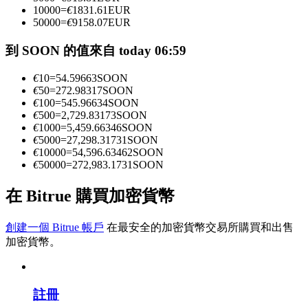
10000
=
€
1831.61
EUR
50000
=
€
9158.07
EUR
成為跟單交易員
到 SOON 的值來自 today 06:59
坐享盈利分成和跟單分傭
€
10
=
54.59663
SOON
€
50
=
272.98317
SOON
€
100
=
545.96634
SOON
€
500
=
2,729.83173
SOON
€
1000
=
5,459.66346
SOON
€
5000
=
27,298.31731
SOON
€
10000
=
54,596.63462
SOON
€
50000
=
272,983.1731
SOON
在 Bitrue 購買加密貨幣
合約資訊
創建一個 Bitrue 帳戶
在最安全的加密貨幣交易所購買和出售
包含交易情況等的大數據分析
加密貨幣。
註冊