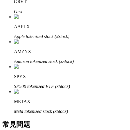
GRVT
了解如何賺取穩定收入
Grvt
Bitrue
AI
AAPLX
Apple tokenized stock (xStock)
AMZNX
Amazon tokenized stock (xStock)
合夥人計劃
SPYX
SP500 tokenized ETF (xStock)
METAX
Meta tokenized stock (xStock)
常見問題
Bitrue渠道合伙人