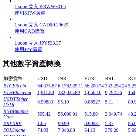
1
soon
兌入
KRW
₩
301.5
使用KRW購買
1
soon
兌入
CAD
$
0.29629
使用CAD購買
機槍池
1
soon
兌入
JPY
¥
33.37
一鍵質押鎖定高收益
使用JPY購買
其他數字資產轉換
加密貨幣
USD
INR
EUR
BRL
RU
BTC
Bitcoin
64,875.87
6,176,929.11
56,200.74
332,294.24
5,2
ETH
Ethereum
1,911.80
182,025.89
1,656.16
9,792.26
154
USDT
Tether
0.99883
95.10
0.86527
5.11
80.
USDt
Launchpool
BNB
Binance
595.42
56,690.91
515.80
3,049.74
48,
Coin
活期質押獲得熱門資產
XRP
XRP
1.05
99.99
0.90981
5.37
85.
SOL
Solana
74.03
7,048.88
64.13
379.20
5,9