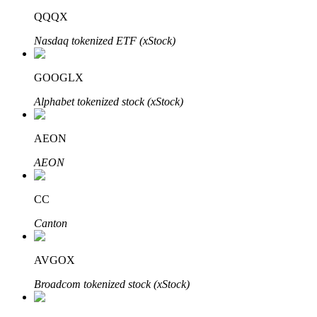
QQQX
Nasdaq tokenized ETF (xStock)
GOOGLX
Alphabet tokenized stock (xStock)
定投理财
AEON
享受活期理財及長期收益
AEON
CC
Canton
AVGOX
Broadcom tokenized stock (xStock)
學習理財