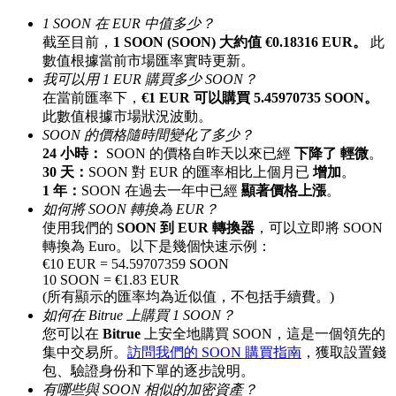
最高達65%佣金！
1 SOON 在 EUR 中值多少？
截至目前，
1 SOON (SOON) 大約值 €0.18316 EUR。
此
數值根據當前市場匯率實時更新。
我可以用 1 EUR 購買多少 SOON？
在當前匯率下，
€1 EUR 可以購買 5.45970735 SOON。
此數值根據市場狀況波動。
SOON 的價格隨時間變化了多少？
24 小時：
SOON 的價格自昨天以來已經
下降了 輕微
。
30 天：
SOON 對 EUR 的匯率相比上個月已
增加
。
1 年：
SOON 在過去一年中已經
顯著價格上漲
。
邀请好友
如何將 SOON 轉換為 EUR？
使用我們的
SOON 到 EUR 轉換器
，可以立即將 SOON
邀請朋友獲得現金獎勵
轉換為 Euro。以下是幾個快速示例：
€10 EUR = 54.59707359 SOON
充值CASHCAT & 赢取
10 SOON = €1.83 EUR
(所有顯示的匯率均為近似值，不包括手續費。)
如何在 Bitrue 上購買 1 SOON？
您可以在
Bitrue
上安全地購買 SOON，這是一個領先的
集中交易所。
訪問我們的 SOON 購買指南
，獲取設置錢
包、驗證身份和下單的逐步說明。
有哪些與 SOON 相似的加密資產？