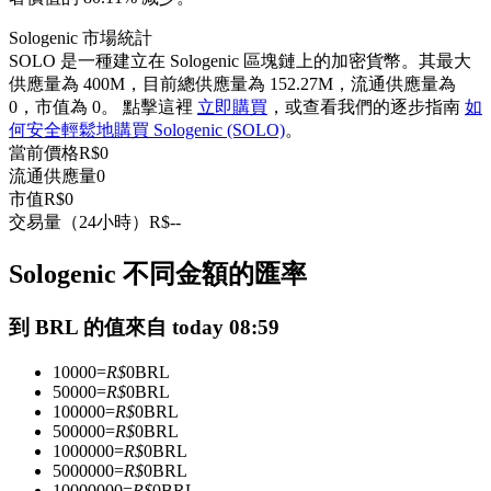
USDC永續
Sologenic 市場統計
SOLO 是一種建立在 Sologenic 區塊鏈上的加密貨幣。其最大
多種以USDC結算的永續合約
供應量為 400M，目前總供應量為 152.27M，流通供應量為
0，市值為 0。 點擊這裡
立即購買
，或查看我們的逐步指南
如
何安全輕鬆地購買 Sologenic (SOLO)
。
當前價格
R$
0
流通供應量
0
市值
R$
0
交易量（24小時）
R$
--
Sologenic 不同金額的匯率
跟單
到 BRL 的值來自 today 08:59
與頂尖交易專家同行
10000
=
R$
0
BRL
50000
=
R$
0
BRL
100000
=
R$
0
BRL
500000
=
R$
0
BRL
1000000
=
R$
0
BRL
5000000
=
R$
0
BRL
10000000
=
R$
0
BRL