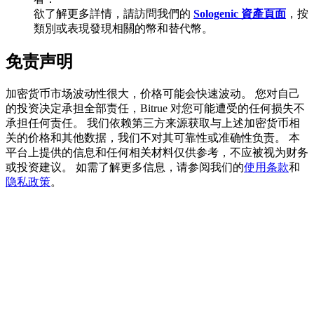
欲了解更多詳情，請訪問我們的
Sologenic 資產頁面
，按
類別或表現發現相關的幣和替代幣。
BTC 專享獎勵
免责声明
充值並交易BTC瓜分 25,000 USDT 獎池！
加密货币市场波动性很大，价格可能会快速波动。 您对自己
的投资决定承担全部责任，Bitrue 对您可能遭受的任何损失不
承担任何责任。 我们依赖第三方来源获取与上述加密货币相
关的价格和其他数据，我们不对其可靠性或准确性负责。 本
充值CASHCAT & 赢取
平台上提供的信息和任何相关材料仅供参考，不应被视为财务
或投资建议。 如需了解更多信息，请参阅我们的
使用条款
和
瓜分 500000 CASHCAT 獎池
隐私政策
。
BitMart 用戶遷移專享
註冊&交易贏 500,000 USDT