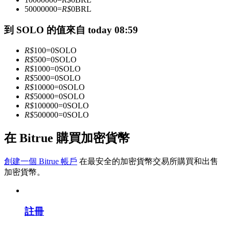
50000000
=
R$
0
BRL
到 SOLO 的值來自 today 08:59
成為跟單交易員
R$
100
=
0
SOLO
坐享盈利分成和跟單分傭
R$
500
=
0
SOLO
R$
1000
=
0
SOLO
R$
5000
=
0
SOLO
R$
10000
=
0
SOLO
R$
50000
=
0
SOLO
R$
100000
=
0
SOLO
R$
500000
=
0
SOLO
在 Bitrue 購買加密貨幣
合約資訊
創建一個 Bitrue 帳戶
在最安全的加密貨幣交易所購買和出售
加密貨幣。
包含交易情況等的大數據分析
註冊