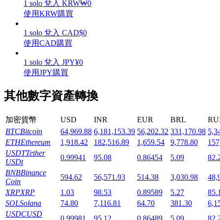
1
solo
兌入
KRW
₩
0
使用KRW購買
1
solo
兌入
CAD
$
0
使用CAD購買
機槍池
1
solo
兌入
JPY
¥
0
使用JPY購買
一鍵質押鎖定高收益
其他數字資產轉換
加密貨幣
USD
INR
EUR
BRL
RU
BTC
Bitcoin
64,969.88
6,181,153.39
56,202.32
331,170.98
5,3
ETH
Ethereum
1,918.42
182,516.89
1,659.54
9,778.80
157
USDT
Tether
0.99941
95.08
0.86454
5.09
82.
USDt
BNB
Binance
Launchpool
594.62
56,571.93
514.38
3,030.98
48,
Coin
XRP
XRP
1.03
98.53
0.89589
5.27
85.
活期質押獲得熱門資產
SOL
Solana
74.80
7,116.81
64.70
381.30
6,1
USDC
USD
0.99981
95.12
0.86489
5.09
82.