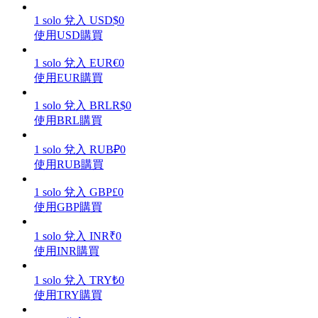
1
solo
兌入
USD
$
0
使用USD購買
1
solo
兌入
EUR
€
0
理財
使用EUR購買
1
solo
兌入
BRL
R$
0
使用BRL購買
1
solo
兌入
RUB
₽
0
使用RUB購買
1
solo
兌入
GBP
£
0
使用GBP購買
增值寶
1
solo
兌入
INR
₹
0
使用INR購買
使您的資產穩定增值
1
solo
兌入
TRY
₺
0
使用TRY購買