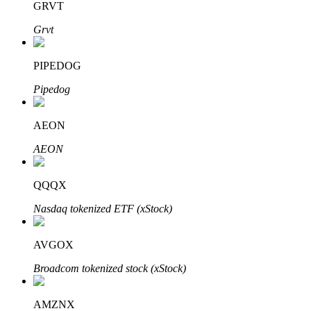
GRVT
Grvt
PIPEDOG
Pipedog
AEON
定投理财
AEON
享受活期理財及長期收益
QQQX
Nasdaq tokenized ETF (xStock)
AVGOX
Broadcom tokenized stock (xStock)
學習理財
AMZNX