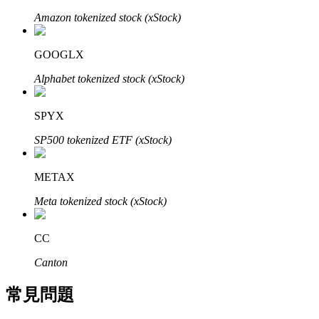
了解如何賺取穩定收入
Amazon tokenized stock (xStock)
Bitrue
AI
GOOGLX
Alphabet tokenized stock (xStock)
SPYX
SP500 tokenized ETF (xStock)
合夥人計劃
METAX
Meta tokenized stock (xStock)
CC
Canton
常見問題
Bitrue渠道合伙人