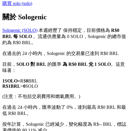
購買
solo
(
solo
)
關於 Sologenic
Sologenic (SOLO)
本週經歷了 保持穩定，目前價格為
R$0
幣本位永續
BRL 每 SOLO
。流通供應量為 0 SOLO，Sologenic 的總市值
約為 R$0 BRL。
以數字貨幣為保證金的永續合約
在過去的 24 小時內，Sologenic 的交易量已達到 R$0 BRL
目前，
SOLO 對 BRL
的匯率
為 R$0 BRL 兌 1 SOLO
。這意
TradFi
味著：
美股、外匯、貴金屬及大宗商品衍生性商品
1
SOLO
=
R$
0
BRL
R$
1
BRL
=
0
SOLO
(注意：不包括交易費用和燃氣費用。)
在過去 24 小時內，匯率波動了 0%，達到最高 R$0 BRL 和最
低 R$0 BRL。
按年計算，Sologenic 已經減少，變化幅度為 R$-- BRL，標誌
著價值的 80.11% 减少。