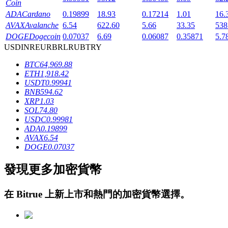
Coin
ADA
Cardano
0.19899
18.93
0.17214
1.01
16.
AVAX
Avalanche
6.54
622.60
5.66
33.35
538
DOGE
Dogecoin
0.07037
6.69
0.06087
0.35871
5.7
USD
INR
EUR
BRL
RUB
TRY
BTC
64,969.88
ETH
1,918.42
鎖倉BTR
USDT
0.99941
BNB
594.62
輕鬆獲得多重福利
XRP
1.03
SOL
74.80
USDC
0.99981
ADA
0.19899
AVAX
6.54
DOGE
0.07037
發現更多加密貨幣
在
Bitrue
上新上市和熱門的加密貨幣選擇。
借貸寶
借貸數字貨幣，及時且安全的服務