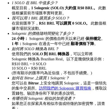
1 SOLO 在 BRL 中值多少？
最高達65%佣金！
截至目前，
1 Sologenic (SOLO) 大約值 R$0 BRL。
此數
值根據當前市場匯率實時更新。
我可以用 1 BRL 購買多少 SOLO？
在當前匯率下，
R$1 BRL 可以購買 0 SOLO。
此數值根
據市場狀況波動。
Sologenic 的價格隨時間變化了多少？
24 小時：
Sologenic 的價格自昨天以來已經
保持穩定
。
1 年：
Sologenic 在過去一年中已經
顯著價格下降
。
如何將 SOLO 轉換為 BRL？
使用我們的
SOLO 到 BRL 轉換器
，可以立即將
邀请好友
Sologenic 轉換為 Brazilian Real。以下是幾個快速示例：
R$10 BRL = 0 SOLO
邀請朋友獲得現金獎勵
10 SOLO = R$0 BRL
(所有顯示的匯率均為近似值，不包括手續費。)
如何在 Bitrue 上購買 1 Sologenic？
您可以在
Bitrue
上安全地購買 Sologenic，這是一個領先
的集中交易所。
訪問我們的 Sologenic 購買指南
，獲取設
置錢包、驗證身份和下單的逐步說明。
有哪些與 Sologenic 相似的加密資產？
如果您正在探索具有相似市值或特徵的加密貨幣，請查
BTC 專享獎勵
看：