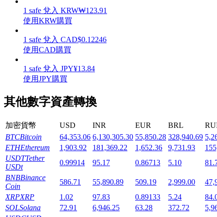
1
safe
兌入
KRW
₩
123.91
使用KRW購買
1
safe
兌入
CAD
$
0.12246
使用CAD購買
機槍池
1
safe
兌入
JPY
¥
13.84
一鍵質押鎖定高收益
使用JPY購買
其他數字資產轉換
加密貨幣
USD
INR
EUR
BRL
RU
BTC
Bitcoin
64,353.06
6,130,305.30
55,850.28
328,940.69
5,2
ETH
Ethereum
1,903.92
181,369.22
1,652.36
9,731.93
155
USDT
Tether
0.99914
95.17
0.86713
5.10
81.
USDt
Launchpool
BNB
Binance
586.71
55,890.89
509.19
2,999.00
47,
Coin
活期質押獲得熱門資產
XRP
XRP
1.02
97.83
0.89133
5.24
84.
SOL
Solana
72.91
6,946.25
63.28
372.72
5,9