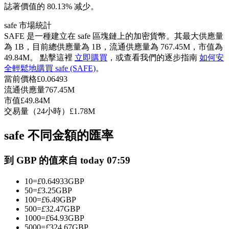
誌著價值的 80.13% 减少。
USDC永續
safe 市場統計
多種以USDC結算的永續合約
SAFE 是一種建立在 safe 區塊鏈上的加密貨幣。其最大供應量
為 1B，目前總供應量為 1B，流通供應量為 767.45M，市值為
49.84M。 點擊這裡
立即購買
，或查看我們的逐步指南
如何安
全輕鬆地購買 safe (SAFE)
。
當前價格
£
0.06493
流通供應量
767.45M
市值
£
49.84M
交易量（24小時）
£
1.78M
safe 不同金額的匯率
跟單
與頂尖交易專家同行
到 GBP 的值來自 today 07:59
10
=
£
0.64933
GBP
50
=
£
3.25
GBP
100
=
£
6.49
GBP
500
=
£
32.47
GBP
1000
=
£
64.93
GBP
5000
=
£
324.67
GBP