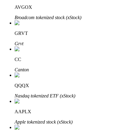
AVGOX
Broadcom tokenized stock (xStock)
GRVT
Grvt
定投理财
CC
享受活期理財及長期收益
Canton
QQQX
Nasdaq tokenized ETF (xStock)
AAPLX
Apple tokenized stock (xStock)
學習理財