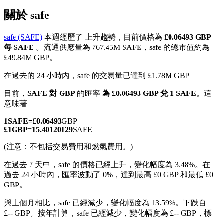
關於 safe
safe (SAFE)
本週經歷了 上升趨勢，目前價格為
£0.06493 GBP
每 SAFE
。流通供應量為 767.45M SAFE，safe 的總市值約為
幣本位永續
£49.84M GBP。
以數字貨幣為保證金的永續合約
在過去的 24 小時內，safe 的交易量已達到 £1.78M GBP
目前，
SAFE 對 GBP
的匯率
為 £0.06493 GBP 兌 1 SAFE
。這
意味著：
TradFi
1
SAFE
=
£
0.06493
GBP
美股、外匯、貴金屬及大宗商品衍生性商品
£
1
GBP
=
15.40120129
SAFE
(注意：不包括交易費用和燃氣費用。)
在過去 7 天中，safe 的價格已經上升，變化幅度為 3.48%。
在
過去 24 小時內，匯率波動了 0%，達到最高 £0 GBP 和最低 £0
GBP。
與上個月相比，safe 已經減少，變化幅度為 13.59%。下跌自
£-- GBP。
按年計算，safe 已經減少，變化幅度為 £-- GBP，標