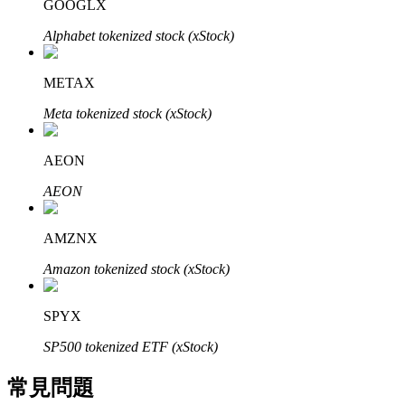
GOOGLX
了解如何賺取穩定收入
Alphabet tokenized stock (xStock)
Bitrue
AI
METAX
Meta tokenized stock (xStock)
AEON
AEON
合夥人計劃
AMZNX
Amazon tokenized stock (xStock)
SPYX
SP500 tokenized ETF (xStock)
常見問題
Bitrue渠道合伙人