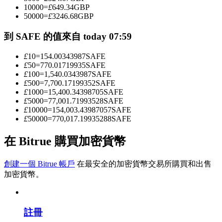
10000
=
£
649.34
GBP
50000
=
£
3246.68
GBP
成為跟單交易員
到 SAFE 的值來自 today 07:59
坐享盈利分成和跟單分傭
£
10
=
154.00343987
SAFE
£
50
=
770.01719935
SAFE
£
100
=
1,540.0343987
SAFE
£
500
=
7,700.17199352
SAFE
£
1000
=
15,400.34398705
SAFE
£
5000
=
77,001.71993528
SAFE
£
10000
=
154,003.43987057
SAFE
£
50000
=
770,017.19935288
SAFE
在 Bitrue 購買加密貨幣
合約資訊
創建一個 Bitrue 帳戶
在最安全的加密貨幣交易所購買和出售
包含交易情況等的大數據分析
加密貨幣。
註冊