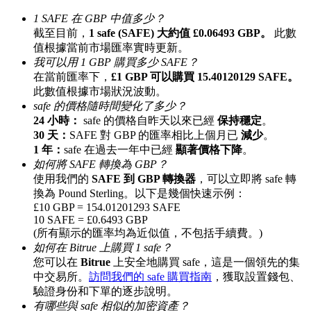
最高達65%佣金！
1 SAFE 在 GBP 中值多少？
截至目前，
1 safe (SAFE) 大約值 £0.06493 GBP。
此數
值根據當前市場匯率實時更新。
我可以用 1 GBP 購買多少 SAFE？
在當前匯率下，
£1 GBP 可以購買 15.40120129 SAFE。
此數值根據市場狀況波動。
safe 的價格隨時間變化了多少？
24 小時：
safe 的價格自昨天以來已經
保持穩定
。
30 天：
SAFE 對 GBP 的匯率相比上個月已
減少
。
1 年：
safe 在過去一年中已經
顯著價格下降
。
邀请好友
如何將 SAFE 轉換為 GBP？
使用我們的
SAFE 到 GBP 轉換器
，可以立即將 safe 轉
邀請朋友獲得現金獎勵
換為 Pound Sterling。以下是幾個快速示例：
£10 GBP = 154.01201293 SAFE
10 SAFE = £0.6493 GBP
(所有顯示的匯率均為近似值，不包括手續費。)
如何在 Bitrue 上購買 1 safe？
您可以在
Bitrue
上安全地購買 safe，這是一個領先的集
中交易所。
訪問我們的 safe 購買指南
，獲取設置錢包、
驗證身份和下單的逐步說明。
有哪些與 safe 相似的加密資產？
BTC 專享獎勵