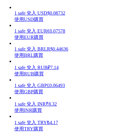
1
safe
兌入
USD
$
0.08732
使用USD購買
1
safe
兌入
EUR
€
0.07578
理財
使用EUR購買
1
safe
兌入
BRL
R$
0.44636
使用BRL購買
1
safe
兌入
RUB
₽
7.14
使用RUB購買
1
safe
兌入
GBP
£
0.06493
使用GBP購買
增值寶
1
safe
兌入
INR
₹
8.32
使您的資產穩定增值
使用INR購買
1
safe
兌入
TRY
₺
4.17
使用TRY購買