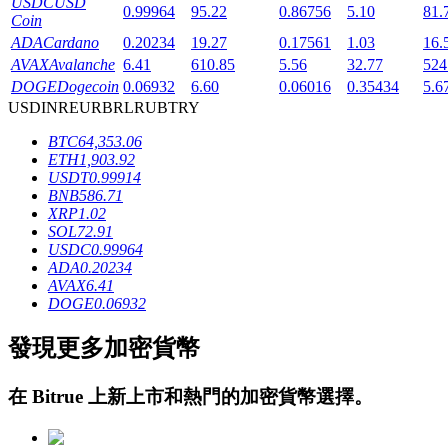
USDC
USD
0.99964
95.22
0.86756
5.10
81.
Coin
ADA
Cardano
0.20234
19.27
0.17561
1.03
16.
AVAX
Avalanche
6.41
610.85
5.56
32.77
524
DOGE
Dogecoin
0.06932
6.60
0.06016
0.35434
5.6
USD
INR
EUR
BRL
RUB
TRY
BTC
64,353.06
鎖倉BTR
ETH
1,903.92
USDT
0.99914
輕鬆獲得多重福利
BNB
586.71
XRP
1.02
SOL
72.91
USDC
0.99964
ADA
0.20234
AVAX
6.41
DOGE
0.06932
發現更多加密貨幣
借貸寶
在
Bitrue
上新上市和熱門的加密貨幣選擇。
借貸數字貨幣，及時且安全的服務