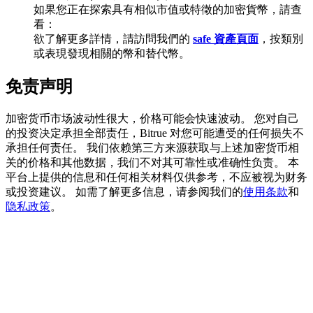
如果您正在探索具有相似市值或特徵的加密貨幣，請查
看：
欲了解更多詳情，請訪問我們的
safe 資產頁面
，按類別
或表現發現相關的幣和替代幣。
BTC 專享獎勵
免责声明
充值並交易BTC瓜分 25,000 USDT 獎池！
加密货币市场波动性很大，价格可能会快速波动。 您对自己
的投资决定承担全部责任，Bitrue 对您可能遭受的任何损失不
充值CASHCAT & 赢取
承担任何责任。 我们依赖第三方来源获取与上述加密货币相
关的价格和其他数据，我们不对其可靠性或准确性负责。 本
瓜分 500000 CASHCAT 獎池
平台上提供的信息和任何相关材料仅供参考，不应被视为财务
或投资建议。 如需了解更多信息，请参阅我们的
使用条款
和
隐私政策
。
BitMart 用戶遷移專享
註冊&交易贏 500,000 USDT