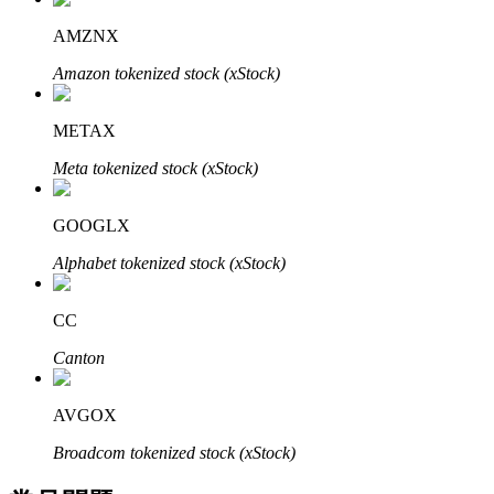
了解如何賺取穩定收入
AMZNX
Bitrue
AI
Amazon tokenized stock (xStock)
METAX
Meta tokenized stock (xStock)
GOOGLX
合夥人計劃
Alphabet tokenized stock (xStock)
CC
Canton
AVGOX
Broadcom tokenized stock (xStock)
Bitrue渠道合伙人