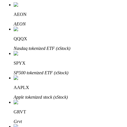
AEON
AEON
QQQX
Nasdaq tokenized ETF (xStock)
定投理财
SPYX
享受活期理財及長期收益
SP500 tokenized ETF (xStock)
AAPLX
Apple tokenized stock (xStock)
GRVT
Grvt
學習理財