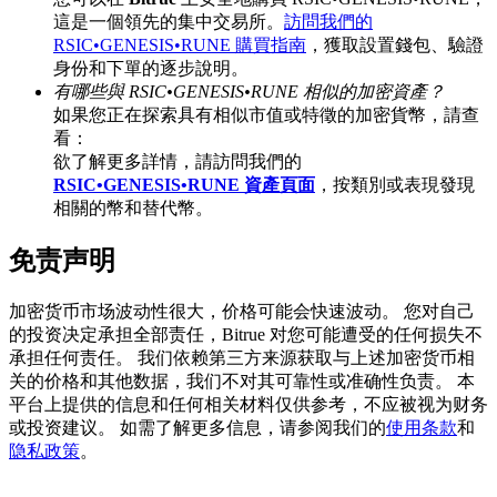
這是一個領先的集中交易所。
訪問我們的
RSIC•GENESIS•RUNE 購買指南
，獲取設置錢包、驗證
身份和下單的逐步說明。
有哪些與 RSIC•GENESIS•RUNE 相似的加密資產？
充值CASHCAT & 赢取
如果您正在探索具有相似市值或特徵的加密貨幣，請查
看：
瓜分 500000 CASHCAT 獎池
欲了解更多詳情，請訪問我們的
RSIC•GENESIS•RUNE 資產頁面
，按類別或表現發現
相關的幣和替代幣。
BitMart 用戶遷移專享
免责声明
註冊&交易贏 500,000 USDT
加密货币市场波动性很大，价格可能会快速波动。 您对自己
的投资决定承担全部责任，Bitrue 对您可能遭受的任何损失不
承担任何责任。 我们依赖第三方来源获取与上述加密货币相
关的价格和其他数据，我们不对其可靠性或准确性负责。 本
貴金屬財富季 · 交易巔峰賽
平台上提供的信息和任何相关材料仅供参考，不应被视为财务
或投资建议。 如需了解更多信息，请参阅我们的
使用条款
和
抽獎衝榜 · 贏33,333 USDT
隐私政策
。