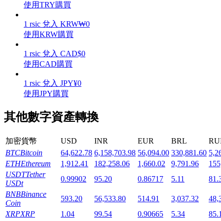
使用TRY購買
1
rsic
兌入
KRW
₩
0
使用KRW購買
1
rsic
兌入
CAD
$
0
機槍池
使用CAD購買
一鍵質押鎖定高收益
1
rsic
兌入
JPY
¥
0
使用JPY購買
其他數字資產轉換
加密貨幣
USD
INR
EUR
BRL
RU
BTC
Bitcoin
64,622.78
6,158,703.98
56,094.00
330,881.60
5,2
ETH
Ethereum
1,912.41
182,258.06
1,660.02
9,791.96
155
USDT
Tether
Launchpool
0.99902
95.20
0.86717
5.11
81.
USDt
活期質押獲得熱門資產
BNB
Binance
593.20
56,533.80
514.91
3,037.32
48,
Coin
XRP
XRP
1.04
99.54
0.90665
5.34
85.