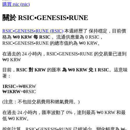
購買
rsic
(
rsic
)
關於 RSIC•GENESIS•RUNE
RSIC•GENESIS•RUNE (RSIC)
本週經歷了 保持穩定，目前價
幣本位永續
格為
₩0 KRW 每 RSIC
。流通供應量為 0 RSIC，
RSIC•GENESIS•RUNE 的總市值約為 ₩0 KRW。
以數字貨幣為保證金的永續合約
在過去的 24 小時內，RSIC•GENESIS•RUNE 的交易量已達到
₩0 KRW
TradFi
目前，
RSIC 對 KRW
的匯率
為 ₩0 KRW 兌 1 RSIC
。這意味
著：
美股、外匯、貴金屬及大宗商品衍生性商品
1
RSIC
=
₩
0
KRW
₩
1
KRW
=
0
RSIC
(注意：不包括交易費用和燃氣費用。)
在過去 24 小時內，匯率波動了 0%，達到最高 ₩0 KRW 和最
低 ₩0 KRW。
按年計算，RSIC•GENESIS•RUNE 已經減少，變化幅度為 ₩-