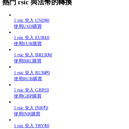
熱門 rsic 與法幣的轉換
1
rsic
兌入
USD
$
0
使用USD購買
理財
1
rsic
兌入
EUR
€
0
使用EUR購買
1
rsic
兌入
BRL
R$
0
使用BRL購買
1
rsic
兌入
RUB
₽
0
使用RUB購買
1
rsic
兌入
GBP
£
0
增值寶
使用GBP購買
使您的資產穩定增值
1
rsic
兌入
INR
₹
0
使用INR購買
1
rsic
兌入
TRY
₺
0