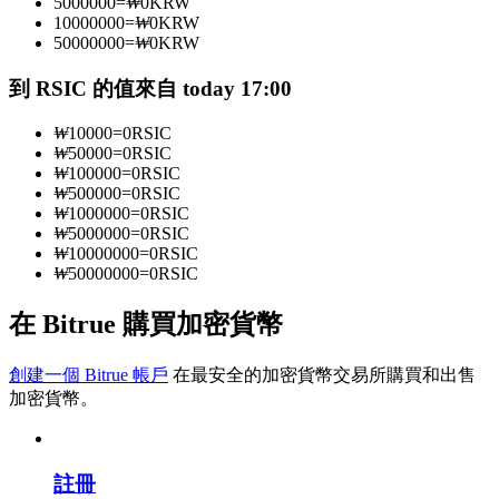
5000000
=
₩
0
KRW
10000000
=
₩
0
KRW
50000000
=
₩
0
KRW
成為跟單交易員
到 RSIC 的值來自 today 17:00
坐享盈利分成和跟單分傭
₩
10000
=
0
RSIC
₩
50000
=
0
RSIC
₩
100000
=
0
RSIC
₩
500000
=
0
RSIC
₩
1000000
=
0
RSIC
₩
5000000
=
0
RSIC
₩
10000000
=
0
RSIC
₩
50000000
=
0
RSIC
在 Bitrue 購買加密貨幣
合約資訊
創建一個 Bitrue 帳戶
在最安全的加密貨幣交易所購買和出售
包含交易情況等的大數據分析
加密貨幣。
註冊