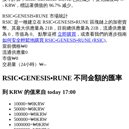
- KRW，標誌著價值的 96.7% 减少。
USDC永續
RSIC•GENESIS•RUNE 市場統計
多種以USDC結算的永續合約
RSIC 是一種建立在 RSIC•GENESIS•RUNE 區塊鏈上的加密貨
幣。其最大供應量為 21B，目前總供應量為 21B，流通供應量
為 0，市值為 0。 點擊這裡
立即購買
，或查看我們的逐步指南
如何安全輕鬆地購買 RSIC•GENESIS•RUNE (RSIC)
。
當前價格
₩
0
流通供應量
0
市值
₩
0
交易量（24小時）
₩
--
跟單
RSIC•GENESIS•RUNE 不同金額的匯率
與頂尖交易專家同行
到 KRW 的值來自 today 17:00
10000
=
₩
0
KRW
50000
=
₩
0
KRW
100000
=
₩
0
KRW
500000
=
₩
0
KRW
1000000
=
₩
0
KRW