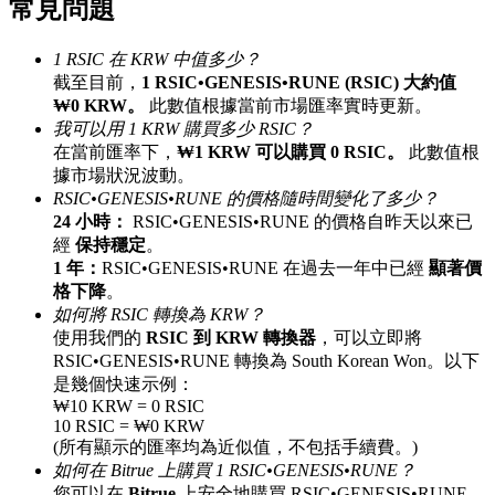
常見問題
最高達65%佣金！
1 RSIC 在 KRW 中值多少？
截至目前，
1 RSIC•GENESIS•RUNE (RSIC) 大約值
₩0 KRW。
此數值根據當前市場匯率實時更新。
我可以用 1 KRW 購買多少 RSIC？
在當前匯率下，
₩1 KRW 可以購買 0 RSIC。
此數值根
據市場狀況波動。
RSIC•GENESIS•RUNE 的價格隨時間變化了多少？
24 小時：
RSIC•GENESIS•RUNE 的價格自昨天以來已
經
保持穩定
。
邀请好友
1 年：
RSIC•GENESIS•RUNE 在過去一年中已經
顯著價
格下降
。
邀請朋友獲得現金獎勵
如何將 RSIC 轉換為 KRW？
使用我們的
RSIC 到 KRW 轉換器
，可以立即將
充值CASHCAT & 赢取
RSIC•GENESIS•RUNE 轉換為 South Korean Won。以下
是幾個快速示例：
₩10 KRW = 0 RSIC
10 RSIC = ₩0 KRW
(所有顯示的匯率均為近似值，不包括手續費。)
如何在 Bitrue 上購買 1 RSIC•GENESIS•RUNE？
您可以在
Bitrue
上安全地購買 RSIC•GENESIS•RUNE，