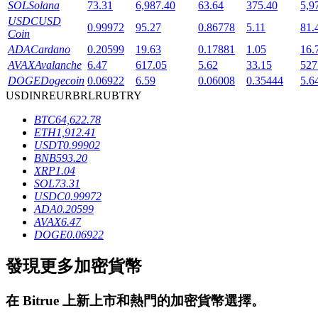
SOL
Solana
73.31
6,987.40
63.64
375.40
5,9
USDC
USD
0.99972
95.27
0.86778
5.11
81.
Coin
ADA
Cardano
0.20599
19.63
0.17881
1.05
16.
AVAX
Avalanche
6.47
617.05
5.62
33.15
527
DOGE
Dogecoin
0.06922
6.59
0.06008
0.35444
5.6
USD
INR
EUR
BRL
RUB
TRY
鎖倉BTR
BTC
64,622.78
ETH
1,912.41
輕鬆獲得多重福利
USDT
0.99902
BNB
593.20
XRP
1.04
SOL
73.31
USDC
0.99972
ADA
0.20599
AVAX
6.47
DOGE
0.06922
發現更多加密貨幣
借貸寶
在
Bitrue
上新上市和熱門的加密貨幣選擇。
借貸數字貨幣，及時且安全的服務