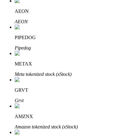
AEON
AEON
PIPEDOG
Pipedog
定投理财
METAX
享受活期理財及長期收益
Meta tokenized stock (xStock)
GRVT
Grvt
AMZNX
Amazon tokenized stock (xStock)
學習理財