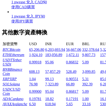
1
pwease
兌入
CAD
$
0
使用CAD購買
1
pwease
兌入
JPY
¥
0
使用JPY購買
機槍池
其他數字資產轉換
一鍵質押鎖定高收益
加密貨幣
USD
INR
EUR
BRL
RU
BTC
Bitcoin
65,206.80
6,203,693.94
56,667.06
332,378.64
5,3
ETH
Ethereum
1,924.10
183,056.89
1,672.11
9,807.73
157
USDT
Tether
0.99918
95.06
0.86832
5.09
81.
USDt
BNB
Binance
608.13
57,857.29
528.49
3,099.85
49,
Coin
XRP
XRP
1.04
99.13
0.90551
5.31
85.
SOL
Solana
76.98
7,323.89
66.89
392.39
6,2
Launchpool
USDC
USD
0.99900
95.04
0.86817
5.09
81.
活期質押獲得熱門資產
Coin
ADA
Cardano
0.19781
18.82
0.17191
1.00
16.
AVAX
Avalanche
6.50
618.94
5.65
33.16
530