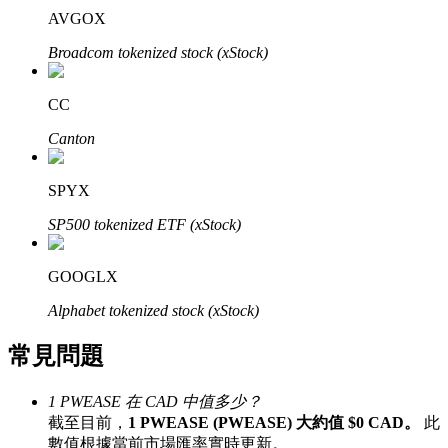
AVGOX
了解如何賺取穩定收入
Broadcom tokenized stock (xStock)
Bitrue
AI
CC
Canton
SPYX
SP500 tokenized ETF (xStock)
合夥人計劃
GOOGLX
Alphabet tokenized stock (xStock)
常見問題
1 PWEASE 在 CAD 中值多少？
截至目前，
1 PWEASE (PWEASE) 大約值 $0 CAD。
此
Bitrue渠道合伙人
數值根據當前市場匯率實時更新。