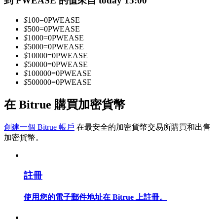
到 PWEASE 的值來自 today 15:00
$
100
=
0
PWEASE
$
500
=
0
PWEASE
成為跟單交易員
$
1000
=
0
PWEASE
$
5000
=
0
PWEASE
坐享盈利分成和跟單分傭
$
10000
=
0
PWEASE
$
50000
=
0
PWEASE
$
100000
=
0
PWEASE
$
500000
=
0
PWEASE
在 Bitrue 購買加密貨幣
創建一個 Bitrue 帳戶
在最安全的加密貨幣交易所購買和出售
加密貨幣。
合約資訊
包含交易情況等的大數據分析
註冊
使用您的電子郵件地址在 Bitrue 上註冊。