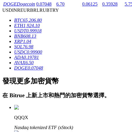
DOGE
Dogecoin
0.07048
6.70
0.06125
0.35928
5.7
USD
INR
EUR
BRL
RUB
TRY
BTC
65,206.80
ETH
1,924.10
USDT
0.99918
BNB
608.13
XRP
1.04
鎖倉BTR
SOL
76.98
USDC
0.99900
輕鬆獲得多重福利
ADA
0.19781
AVAX
6.50
DOGE
0.07048
發現更多加密貨幣
在
Bitrue
上新上市和熱門的加密貨幣選擇。
借貸寶
QQQX
借貸數字貨幣，及時且安全的服務
Nasdaq tokenized ETF (xStock)