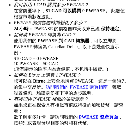
我可以用 1 CAD 購買多少 PWEASE？
最高達65%佣金！
在當前匯率下，
$1 CAD 可以購買 0 PWEASE。
此數值
根據市場狀況波動。
PWEASE 的價格隨時間變化了多少？
24 小時：
PWEASE 的價格自昨天以來已經
保持穩定
。
如何將 PWEASE 轉換為 CAD？
使用我們的
PWEASE 到 CAD 轉換器
，可以立即將
PWEASE 轉換為 Canadian Dollar。以下是幾個快速示
例：
$10 CAD = 0 PWEASE
10 PWEASE = $0 CAD
邀请好友
(所有顯示的匯率均為近似值，不包括手續費。)
如何在 Bitrue 上購買 1 PWEASE？
邀請朋友獲得現金獎勵
您可以在
Bitrue
上安全地購買 PWEASE，這是一個領先
的集中交易所。
訪問我們的 PWEASE 購買指南
，獲取
設置錢包、驗證身份和下單的逐步說明。
有哪些與 PWEASE 相似的加密資產？
如果您正在探索具有相似市值或特徵的加密貨幣，請查
看：
欲了解更多詳情，請訪問我們的
PWEASE 資產頁面
，
按類別或表現發現相關的幣和替代幣。
BTC 專享獎勵