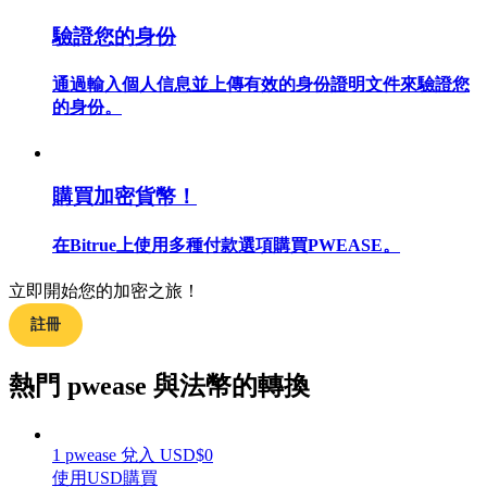
驗證您的身份
通過輸入個人信息並上傳有效的身份證明文件來驗證您
的身份。
合約指南
合約功能使用指南
購買加密貨幣！
在Bitrue上使用多種付款選項購買PWEASE。
立即開始您的加密之旅！
註冊
交易策略
熱門 pwease 與法幣的轉換
學習如何保持盈利
1
pwease
兌入
USD
$
0
使用USD購買