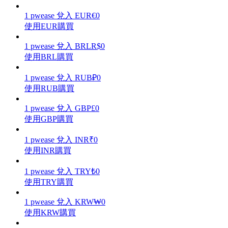
1
pwease
兌入
EUR
€
0
使用EUR購買
1
pwease
兌入
BRL
R$
0
理財
使用BRL購買
1
pwease
兌入
RUB
₽
0
使用RUB購買
1
pwease
兌入
GBP
£
0
使用GBP購買
1
pwease
兌入
INR
₹
0
使用INR購買
增值寶
1
pwease
兌入
TRY
₺
0
使您的資產穩定增值
使用TRY購買
1
pwease
兌入
KRW
₩
0
使用KRW購買