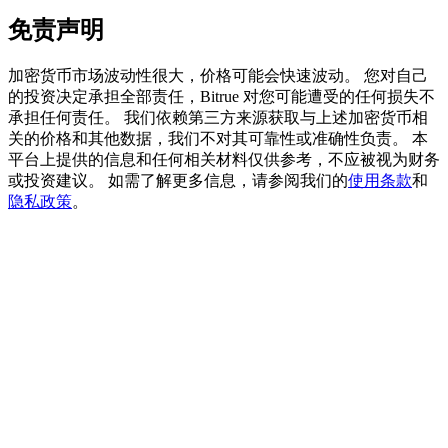
免责声明
加密货币市场波动性很大，价格可能会快速波动。 您对自己
BTC 專享獎勵
的投资决定承担全部责任，Bitrue 对您可能遭受的任何损失不
承担任何责任。 我们依赖第三方来源获取与上述加密货币相
充值並交易BTC瓜分 25,000 USDT 獎池！
关的价格和其他数据，我们不对其可靠性或准确性负责。 本
平台上提供的信息和任何相关材料仅供参考，不应被视为财务
或投资建议。 如需了解更多信息，请参阅我们的
使用条款
和
隐私政策
。
充值CASHCAT & 赢取
瓜分 500000 CASHCAT 獎池
BitMart 用戶遷移專享
註冊&交易贏 500,000 USDT