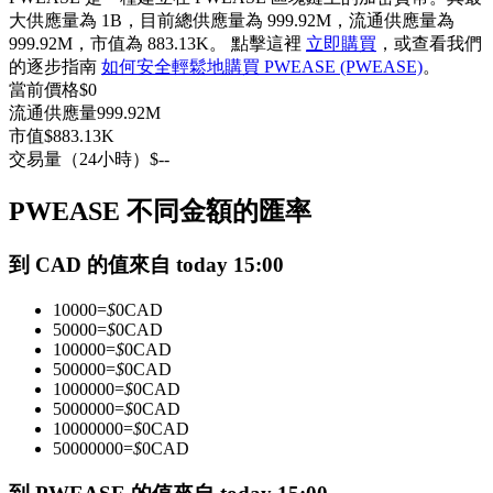
大供應量為 1B，目前總供應量為 999.92M，流通供應量為
USDC永續
999.92M，市值為 883.13K。 點擊這裡
立即購買
，或查看我們
多種以USDC結算的永續合約
的逐步指南
如何安全輕鬆地購買 PWEASE (PWEASE)
。
當前價格
$
0
流通供應量
999.92M
市值
$
883.13K
交易量（24小時）
$
--
PWEASE 不同金額的匯率
到 CAD 的值來自 today 15:00
跟單
10000
=
$
0
CAD
50000
=
$
0
CAD
與頂尖交易專家同行
100000
=
$
0
CAD
500000
=
$
0
CAD
1000000
=
$
0
CAD
5000000
=
$
0
CAD
10000000
=
$
0
CAD
50000000
=
$
0
CAD