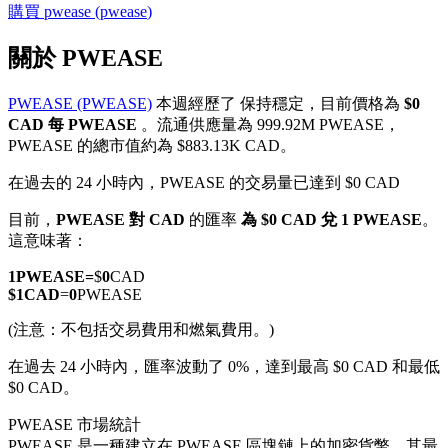
購買
pwease
(
pwease
)
關於 PWEASE
PWEASE (PWEASE)
本週經歷了 保持穩定，目前價格為
$0
幣本位永續
CAD 每 PWEASE
。流通供應量為 999.92M PWEASE，
PWEASE 的總市值約為 $883.13K CAD。
以數字貨幣為保證金的永續合約
在過去的 24 小時內，PWEASE 的交易量已達到 $0 CAD
目前，
PWEASE 對 CAD
的匯率
為 $0 CAD 兌 1 PWEASE
。
TradFi
這意味著：
美股、外匯、貴金屬及大宗商品衍生性商品
1
PWEASE
=
$
0
CAD
$
1
CAD
=
0
PWEASE
(注意：不包括交易費用和燃氣費用。)
在過去 24 小時內，匯率波動了 0%，達到最高 $0 CAD 和最低
$0 CAD。
PWEASE 市場統計
PWEASE 是一種建立在 PWEASE 區塊鏈上的加密貨幣。其最