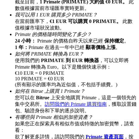
截至目前，
1 Primate (PRIMATE) 大約值 €0 EUR。
此
最高達65%佣金！
數值根據當前市場匯率實時更新。
我可以用 1 EUR 購買多少 PRIMATE？
在當前匯率下，
€1 EUR 可以購買 0 PRIMATE。
此數
值根據市場狀況波動。
Primate 的價格隨時間變化了多少？
24 小時：
Primate 的價格自昨天以來已經
保持穩定
。
1 年：
Primate 在過去一年中已經
顯著價格上漲
。
如何將 PRIMATE 轉換為 EUR？
使用我們的
PRIMATE 到 EUR 轉換器
，可以立即將
Primate 轉換為 Euro。以下是幾個快速示例：
邀请好友
€10 EUR = 0 PRIMATE
10 PRIMATE = €0 EUR
邀請朋友獲得現金獎勵
(所有顯示的匯率均為近似值，不包括手續費。)
如何在 Bitrue 上購買 1 Primate？
您可以在
Bitrue
上安全地購買 Primate，這是一個領先的
集中交易所。
訪問我們的 Primate 購買指南
，獲取設置錢
包、驗證身份和下單的逐步說明。
有哪些與 Primate 相似的加密資產？
如果您正在探索具有相似市值或特徵的加密貨幣，請查
看：
欲了解更多詳情，請訪問我們的
Primate 資產頁面
，按
BTC 專享獎勵