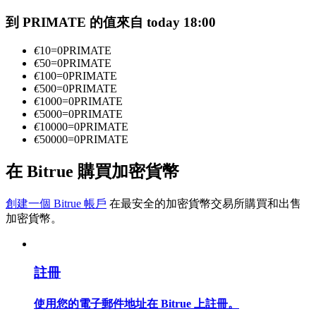
到 PRIMATE 的值來自 today 18:00
成為跟單交易員
€
10
=
0
PRIMATE
€
50
=
0
PRIMATE
坐享盈利分成和跟單分傭
€
100
=
0
PRIMATE
€
500
=
0
PRIMATE
€
1000
=
0
PRIMATE
€
5000
=
0
PRIMATE
€
10000
=
0
PRIMATE
€
50000
=
0
PRIMATE
在 Bitrue 購買加密貨幣
創建一個 Bitrue 帳戶
在最安全的加密貨幣交易所購買和出售
合約資訊
加密貨幣。
包含交易情況等的大數據分析
註冊
使用您的電子郵件地址在 Bitrue 上註冊。