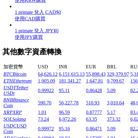
使用KRW購買
1
primate
兌入
CAD
$
0
使用CAD購買
1
primate
兌入
JPY
¥
0
機槍池
使用JPY購買
一鍵質押鎖定高收益
其他數字資產轉換
加密貨幣
USD
INR
EUR
BRL
RU
BTC
Bitcoin
64,626.12
6,151,615.13
55,898.43
329,379.97
5,3
ETH
Ethereum
1,905.09
181,341.27
1,647.81
9,709.67
156
USDT
Tether
0.99922
95.11
0.86428
5.09
82.
USDt
BNB
Binance
590.70
56,227.78
510.93
3,010.64
48,
Coin
Launchpool
XRP
XRP
1.01
96.59
0.87777
5.17
83.
SOL
Solana
73.24
6,972.26
63.35
373.32
6,0
活期質押獲得熱門資產
USDC
USD
0.99972
95.16
0.86471
5.09
82.
Coin