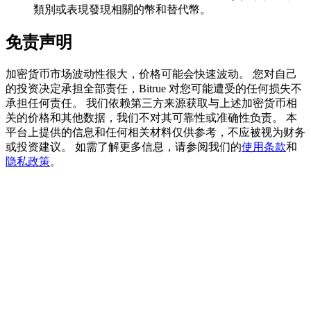
類別或表現發現相關的幣和替代幣。
免责声明
BTC 專享獎勵
加密货币市场波动性很大，价格可能会快速波动。 您对自己
充值並交易BTC瓜分 25,000 USDT 獎池！
的投资决定承担全部责任，Bitrue 对您可能遭受的任何损失不
承担任何责任。 我们依赖第三方来源获取与上述加密货币相
关的价格和其他数据，我们不对其可靠性或准确性负责。 本
平台上提供的信息和任何相关材料仅供参考，不应被视为财务
充值CASHCAT & 赢取
或投资建议。 如需了解更多信息，请参阅我们的
使用条款
和
隐私政策
。
瓜分 500000 CASHCAT 獎池
BitMart 用戶遷移專享
註冊&交易贏 500,000 USDT