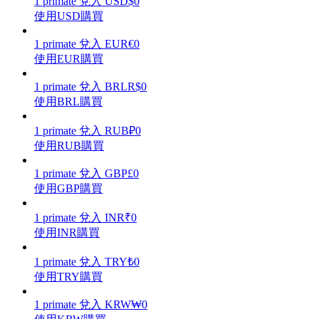
1
primate
兌入
USD
$
0
使用USD購買
1
primate
兌入
EUR
€
0
使用EUR購買
理財
1
primate
兌入
BRL
R$
0
使用BRL購買
1
primate
兌入
RUB
₽
0
使用RUB購買
1
primate
兌入
GBP
£
0
使用GBP購買
1
primate
兌入
INR
₹
0
增值寶
使用INR購買
使您的資產穩定增值
1
primate
兌入
TRY
₺
0
使用TRY購買
1
primate
兌入
KRW
₩
0