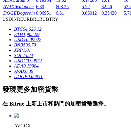
ADA
Cardano
0.19984
19.02
0.17285
1.01
16.
AVAX
Avalanche
6.39
608.25
5.52
32.56
525
DOGE
Dogecoin
0.06951
6.61
0.06012
0.35430
5.7
USD
INR
EUR
BRL
RUB
TRY
BTC
64,626.12
ETH
1,905.09
USDT
0.99922
鎖倉BTR
BNB
590.70
XRP
1.01
輕鬆獲得多重福利
SOL
73.24
USDC
0.99972
ADA
0.19984
AVAX
6.39
DOGE
0.06951
發現更多加密貨幣
在
Bitrue
上新上市和熱門的加密貨幣選擇。
借貸寶
AVGOX
借貸數字貨幣，及時且安全的服務