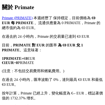
關於 Primate
Primate (PRIMATE)
本週經歷了 保持穩定，目前價格為
€0
EUR 每 PRIMATE
。流通供應量為 0 PRIMATE，Primate 的
幣本位永續
總市值約為 €0 EUR。
以數字貨幣為保證金的永續合約
在過去的 24 小時內，Primate 的交易量已達到 €0 EUR
目前，
PRIMATE 對 EUR
的匯率
為 €0 EUR 兌 1
PRIMATE
。這意味著：
TradFi
1
PRIMATE
=
€
0
EUR
美股、外匯、貴金屬及大宗商品衍生性商品
€
1
EUR
=
0
PRIMATE
(注意：不包括交易費用和燃氣費用。)
在過去 24 小時內，匯率波動了 0%，達到最高 €0 EUR 和最低
€0 EUR。
按年計算，Primate 已經上升，變化幅度為 €-- EUR，標誌著價
值的 1732.37% 增长。