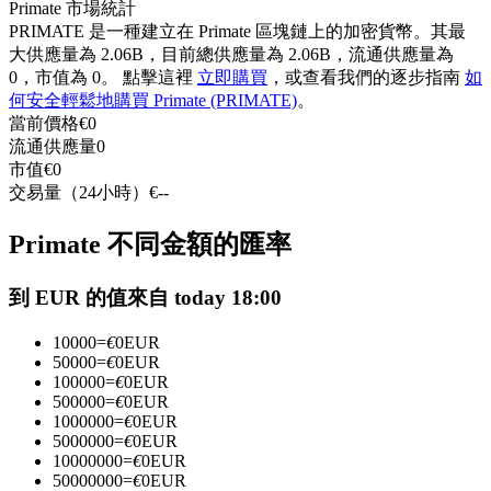
Primate 市場統計
USDC永續
PRIMATE 是一種建立在 Primate 區塊鏈上的加密貨幣。其最
大供應量為 2.06B，目前總供應量為 2.06B，流通供應量為
多種以USDC結算的永續合約
0，市值為 0。 點擊這裡
立即購買
，或查看我們的逐步指南
如
何安全輕鬆地購買 Primate (PRIMATE)
。
當前價格
€
0
流通供應量
0
市值
€
0
交易量（24小時）
€
--
Primate 不同金額的匯率
跟單
到 EUR 的值來自 today 18:00
與頂尖交易專家同行
10000
=
€
0
EUR
50000
=
€
0
EUR
100000
=
€
0
EUR
500000
=
€
0
EUR
1000000
=
€
0
EUR
5000000
=
€
0
EUR
10000000
=
€
0
EUR
50000000
=
€
0
EUR