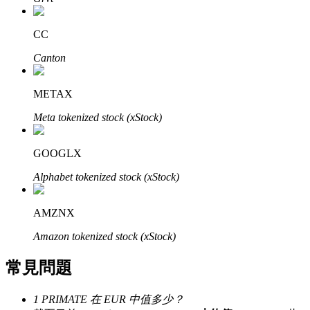
了解如何賺取穩定收入
CC
Bitrue
AI
Canton
METAX
Meta tokenized stock (xStock)
GOOGLX
合夥人計劃
Alphabet tokenized stock (xStock)
AMZNX
Amazon tokenized stock (xStock)
常見問題
1 PRIMATE 在 EUR 中值多少？
Bitrue渠道合伙人