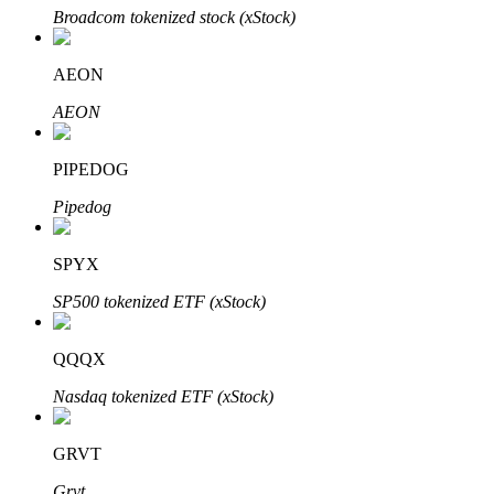
Broadcom tokenized stock (xStock)
AEON
AEON
PIPEDOG
Pipedog
定投理财
享受活期理財及長期收益
SPYX
SP500 tokenized ETF (xStock)
QQQX
Nasdaq tokenized ETF (xStock)
GRVT
學習理財
Grvt