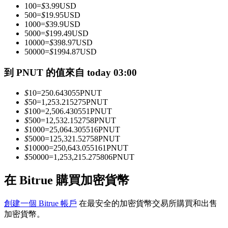
100
=
$
3.99
USD
500
=
$
19.95
USD
1000
=
$
39.9
USD
成為跟單交易員
5000
=
$
199.49
USD
10000
=
$
398.97
USD
坐享盈利分成和跟單分傭
50000
=
$
1994.87
USD
到 PNUT 的值來自 today 03:00
$
10
=
250.643055
PNUT
$
50
=
1,253.215275
PNUT
$
100
=
2,506.430551
PNUT
$
500
=
12,532.152758
PNUT
$
1000
=
25,064.305516
PNUT
$
5000
=
125,321.52758
PNUT
$
10000
=
250,643.055161
PNUT
合約資訊
$
50000
=
1,253,215.275806
PNUT
包含交易情況等的大數據分析
在 Bitrue 購買加密貨幣
創建一個 Bitrue 帳戶
在最安全的加密貨幣交易所購買和出售
加密貨幣。