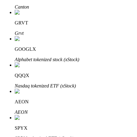
Canton
了解如何賺取穩定收入
Bitrue
AI
GRVT
Grvt
GOOGLX
Alphabet tokenized stock (xStock)
合夥人計劃
QQQX
Nasdaq tokenized ETF (xStock)
AEON
AEON
SPYX
Bitrue渠道合伙人