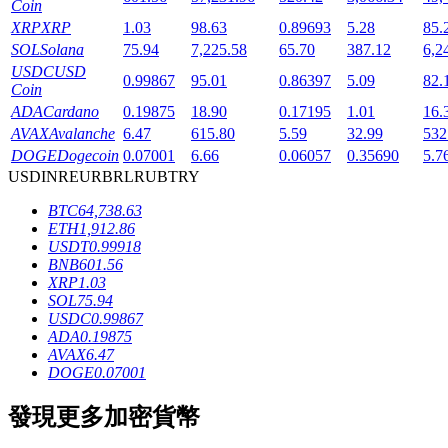
Coin
XRP
XRP
1.03
98.63
0.89693
5.28
85.
SOL
Solana
75.94
7,225.58
65.70
387.12
6,2
USDC
USD
0.99867
95.01
0.86397
5.09
82.
Coin
ADA
Cardano
0.19875
18.90
0.17195
1.01
16.
AVAX
Avalanche
6.47
615.80
5.59
32.99
532
鎖倉BTR
DOGE
Dogecoin
0.07001
6.66
0.06057
0.35690
5.7
USD
INR
EUR
BRL
RUB
TRY
輕鬆獲得多重福利
BTC
64,738.63
ETH
1,912.86
USDT
0.99918
BNB
601.56
XRP
1.03
SOL
75.94
USDC
0.99867
ADA
0.19875
AVAX
6.47
DOGE
0.07001
借貸寶
發現更多加密貨幣
借貸數字貨幣，及時且安全的服務