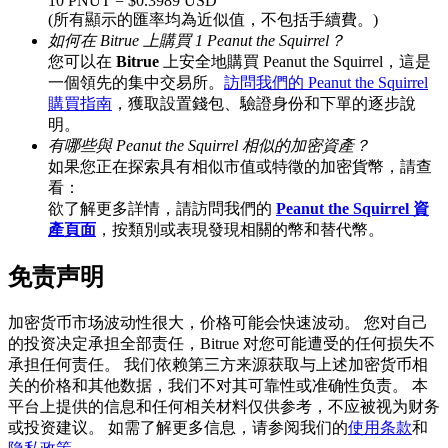
10 PNUT = $0.3989 USD
(所有顯示的匯率均為近似值，不包括手續費。)
如何在 Bitrue 上購買 1 Peanut the Squirrel？
您可以在
Bitrue
上安全地購買 Peanut the Squirrel，這是
一個領先的集中交易所。
訪問我們的 Peanut the Squirrel
BTC 專享獎勵
購買指南
，獲取設置錢包、驗證身份和下單的逐步說
充值並交易BTC瓜分 25,000 USDT 獎池！
明。
有哪些與 Peanut the Squirrel 相似的加密資產？
如果您正在探索具有相似市值或特徵的加密貨幣，請查
看：
欲了解更多詳情，請訪問我們的
Peanut the Squirrel 資
充值CASHCAT & 赢取
產頁面
，按類別或表現發現相關的幣和替代幣。
瓜分 500000 CASHCAT 獎池
免责声明
加密货币市场波动性很大，价格可能会快速波动。 您对自己
BitMart 用戶遷移專享
的投资决定承担全部责任，Bitrue 对您可能遭受的任何损失不
承担任何责任。 我们依赖第三方来源获取与上述加密货币相
註冊&交易贏 500,000 USDT
关的价格和其他数据，我们不对其可靠性或准确性负责。 本
平台上提供的信息和任何相关材料仅供参考，不应被视为财务
或投资建议。 如需了解更多信息，请参阅我们的
使用条款
和