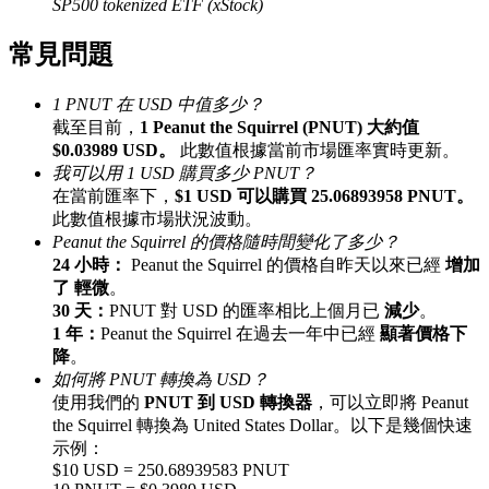
SP500 tokenized ETF (xStock)
最高達65%佣金！
常見問題
1 PNUT 在 USD 中值多少？
截至目前，
1 Peanut the Squirrel (PNUT) 大約值
$0.03989 USD。
此數值根據當前市場匯率實時更新。
我可以用 1 USD 購買多少 PNUT？
在當前匯率下，
$1 USD 可以購買 25.06893958 PNUT。
此數值根據市場狀況波動。
Peanut the Squirrel 的價格隨時間變化了多少？
邀请好友
24 小時：
Peanut the Squirrel 的價格自昨天以來已經
增加
了 輕微
。
邀請朋友獲得現金獎勵
30 天：
PNUT 對 USD 的匯率相比上個月已
減少
。
1 年：
Peanut the Squirrel 在過去一年中已經
顯著價格下
降
。
如何將 PNUT 轉換為 USD？
使用我們的
PNUT 到 USD 轉換器
，可以立即將 Peanut
the Squirrel 轉換為 United States Dollar。以下是幾個快速
示例：
$10 USD = 250.68939583 PNUT
BTC 專享獎勵