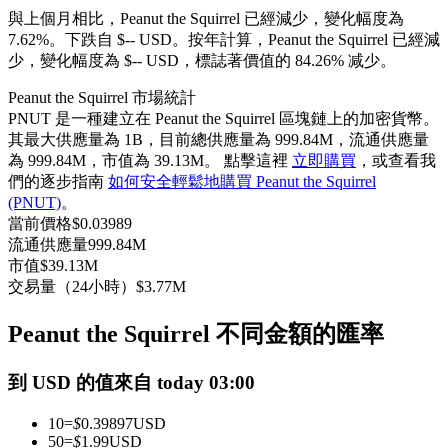
與上個月相比，Peanut the Squirrel 已經減少，變化幅度為
USDC永續
7.62%。下跌自 $-- USD。
按年計算，Peanut the Squirrel 已經減
多種以USDC結算的永續合約
少，變化幅度為 $-- USD，標誌著價值的 84.26% 减少。
Peanut the Squirrel 市場統計
PNUT 是一種建立在 Peanut the Squirrel 區塊鏈上的加密貨幣。
其最大供應量為 1B，目前總供應量為 999.84M，流通供應量
為 999.84M，市值為 39.13M。 點擊這裡
立即購買
，或查看我
們的逐步指南
如何安全輕鬆地購買 Peanut the Squirrel
(PNUT)
。
當前價格
$
0.03989
流通供應量
999.84M
市值
$
39.13M
跟單
交易量（24小時）
$
3.77M
與頂尖交易專家同行
Peanut the Squirrel 不同金額的匯率
到 USD 的值來自 today 03:00
10
=
$
0.39897
USD
50
=
$
1.99
USD