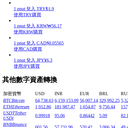
1
pnut
兌入
TRY
₺
1.9
使用TRY購買
1
pnut
兌入
KRW
₩
56.17
使用KRW購買
機槍池
1
pnut
兌入
CAD
$
0.05565
一鍵質押鎖定高收益
使用CAD購買
1
pnut
兌入
JPY
¥
6.3
使用JPY購買
其他數字資產轉換
加密貨幣
USD
INR
EUR
BRL
RU
BTC
Bitcoin
64,738.63
6,159,153.09
56,007.14
329,992.25
5,3
Launchpool
ETH
Ethereum
1,912.86
181,987.47
1,654.87
9,750.44
157
活期質押獲得熱門資產
USDT
Tether
0.99918
95.06
0.86442
5.09
82.
USDt
BNB
Binance
601.56
57,231.96
520.42
3,066.34
49,