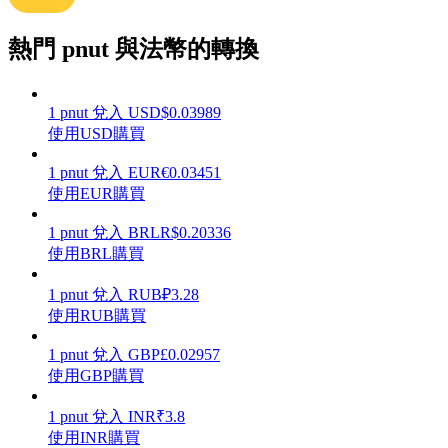
熱門 pnut 與法幣的轉換
理財
1
pnut
兌入
USD
$
0.03989
使用USD購買
1
pnut
兌入
EUR
€
0.03451
使用EUR購買
1
pnut
兌入
BRL
R$
0.20336
使用BRL購買
1
pnut
兌入
RUB
₽
3.28
使用RUB購買
增值寶
1
pnut
兌入
GBP
£
0.02957
使您的資產穩定增值
使用GBP購買
1
pnut
兌入
INR
₹
3.8
使用INR購買