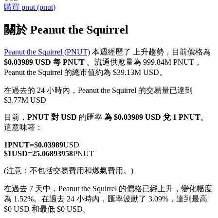
購買
pnut
(
pnut
)
關於 Peanut the Squirrel
Peanut the Squirrel (PNUT)
本週經歷了 上升趨勢，目前價格為
幣本位永續
$0.03989 USD 每 PNUT
。流通供應量為 999.84M PNUT，
Peanut the Squirrel 的總市值約為 $39.13M USD。
以數字貨幣為保證金的永續合約
在過去的 24 小時內，Peanut the Squirrel 的交易量已達到
$3.77M USD
TradFi
目前，
PNUT 對 USD
的匯率
為 $0.03989 USD 兌 1 PNUT
。
這意味著：
美股、外匯、貴金屬及大宗商品衍生性商品
1
PNUT
=
$
0.03989
USD
$
1
USD
=
25.06893958
PNUT
(注意：不包括交易費用和燃氣費用。)
在過去 7 天中，Peanut the Squirrel 的價格已經上升，變化幅度
為 1.52%。
在過去 24 小時內，匯率波動了 3.09%，達到最高
$0 USD 和最低 $0 USD。