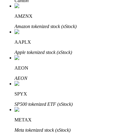
Canton
了解如何賺取穩定收入
AMZNX
Bitrue
AI
Amazon tokenized stock (xStock)
AAPLX
Apple tokenized stock (xStock)
AEON
合夥人計劃
AEON
SPYX
SP500 tokenized ETF (xStock)
METAX
Meta tokenized stock (xStock)
Bitrue渠道合伙人