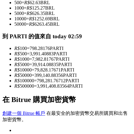
500
=
R$
62.63
BRL
1000
=
R$
125.27
BRL
5000
=
R$
626.35
BRL
10000
=
R$
1252.69
BRL
成為跟單交易員
50000
=
R$
6263.45
BRL
坐享盈利分成和跟單分傭
到 PARTI 的值來自 today 02:59
R$
100
=
798.28176
PARTI
R$
500
=
3,991.40883
PARTI
R$
1000
=
7,982.81767
PARTI
R$
5000
=
39,914.08835
PARTI
R$
10000
=
79,828.17671
PARTI
R$
50000
=
399,140.88356
PARTI
R$
100000
=
798,281.76712
PARTI
R$
500000
=
3,991,408.83564
PARTI
合約資訊
在 Bitrue 購買加密貨幣
包含交易情況等的大數據分析
創建一個 Bitrue 帳戶
在最安全的加密貨幣交易所購買和出售
加密貨幣。