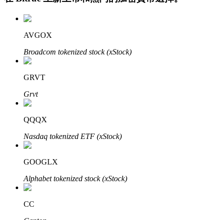
AVGOX
Broadcom tokenized stock (xStock)
GRVT
定投理财
Grvt
享受活期理財及長期收益
QQQX
Nasdaq tokenized ETF (xStock)
GOOGLX
Alphabet tokenized stock (xStock)
CC
學習理財