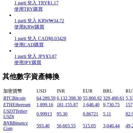
1
parti
兌入
TRY
₺
1.17
使用TRY購買
1
parti
兌入
KRW
₩
34.72
使用KRW購買
機槍池
1
parti
兌入
CAD
$
0.03428
使用CAD購買
一鍵質押鎖定高收益
1
parti
兌入
JPY
¥
3.87
使用JPY購買
其他數字資產轉換
加密貨幣
USD
INR
EUR
BRL
RU
BTC
Bitcoin
64,289.59
6,132,398.30
55,800.92
329,400.61
5,3
ETH
Ethereum
1,899.16
181,155.87
1,648.40
9,730.75
157
Launchpool
USDT
Tether
0.99913
95.30
0.86721
5.11
82.
活期質押獲得熱門資產
USDt
BNB
Binance
593.40
56,603.55
515.05
3,040.44
49,
Coin