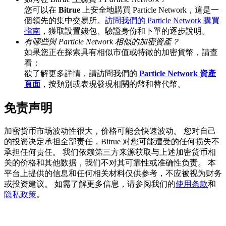
您可以在
Bitrue
上安全地購買 Particle Network，這是一
個領先的集中交易所。
訪問我們的 Particle Network 購買
指南
，獲取設置錢包、驗證身份和下單的逐步說明。
有哪些與 Particle Network 相似的加密資產？
充值CASHCAT & 赢取
如果您正在探索具有相似市值或特徵的加密貨幣，請查
看：
瓜分 500000 CASHCAT 獎池
欲了解更多詳情，請訪問我們的
Particle Network 資產
頁面
，按類別或表現發現相關的幣和替代幣。
免责声明
BitMart 用戶遷移專享
加密货币市场波动性很大，价格可能会快速波动。 您对自己
註冊&交易贏 500,000 USDT
的投资决定承担全部责任，Bitrue 对您可能遭受的任何损失不
承担任何责任。 我们依赖第三方来源获取与上述加密货币相
关的价格和其他数据，我们不对其可靠性或准确性负责。 本
平台上提供的信息和任何相关材料仅供参考，不应被视为财务
貴金屬財富季 · 交易巔峰賽
或投资建议。 如需了解更多信息，请参阅我们的
使用条款
和
隐私政策
。
抽獎衝榜 · 贏33,333 USDT