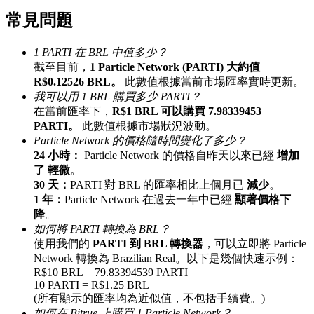
常見問題
最高達65%佣金！
1 PARTI 在 BRL 中值多少？
截至目前，
1 Particle Network (PARTI) 大約值
R$0.12526 BRL。
此數值根據當前市場匯率實時更新。
我可以用 1 BRL 購買多少 PARTI？
在當前匯率下，
R$1 BRL 可以購買 7.98339453
PARTI。
此數值根據市場狀況波動。
Particle Network 的價格隨時間變化了多少？
24 小時：
Particle Network 的價格自昨天以來已經
增加
邀请好友
了 輕微
。
30 天：
PARTI 對 BRL 的匯率相比上個月已
減少
。
邀請朋友獲得現金獎勵
1 年：
Particle Network 在過去一年中已經
顯著價格下
降
。
充值CASHCAT & 赢取
如何將 PARTI 轉換為 BRL？
使用我們的
PARTI 到 BRL 轉換器
，可以立即將 Particle
Network 轉換為 Brazilian Real。以下是幾個快速示例：
R$10 BRL = 79.83394539 PARTI
10 PARTI = R$1.25 BRL
(所有顯示的匯率均為近似值，不包括手續費。)
如何在 Bitrue 上購買 1 Particle Network？