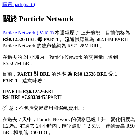
購買
parti
(
parti
)
關於 Particle Network
Particle Network (PARTI)
本週經歷了 上升趨勢，目前價格為
幣本位永續
R$0.12526 BRL 每 PARTI
。流通供應量為 582.14M PARTI，
Particle Network 的總市值約為 R$71.28M BRL。
以數字貨幣為保證金的永續合約
在過去的 24 小時內，Particle Network 的交易量已達到
R$5.07M BRL
TradFi
目前，
PARTI 對 BRL
的匯率
為 R$0.12526 BRL 兌 1
PARTI
。這意味著：
美股、外匯、貴金屬及大宗商品衍生性商品
1
PARTI
=
R$
0.12526
BRL
R$
1
BRL
=
7.98339453
PARTI
(注意：不包括交易費用和燃氣費用。)
在過去 7 天中，Particle Network 的價格已經上升，變化幅度為
1.23%。
在過去 24 小時內，匯率波動了 2.51%，達到最高 R$0
BRL 和最低 R$0 BRL。