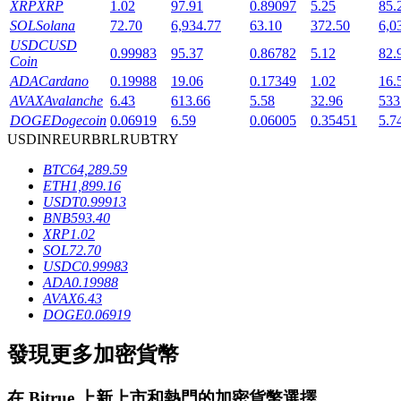
XRP
XRP
1.02
97.91
0.89097
5.25
85.
SOL
Solana
72.70
6,934.77
63.10
372.50
6,0
USDC
USD
0.99983
95.37
0.86782
5.12
82.
Coin
ADA
Cardano
0.19988
19.06
0.17349
1.02
16.
AVAX
Avalanche
6.43
613.66
5.58
32.96
533
DOGE
Dogecoin
0.06919
6.59
0.06005
0.35451
5.7
鎖倉BTR
USD
INR
EUR
BRL
RUB
TRY
輕鬆獲得多重福利
BTC
64,289.59
ETH
1,899.16
USDT
0.99913
BNB
593.40
XRP
1.02
SOL
72.70
USDC
0.99983
ADA
0.19988
AVAX
6.43
DOGE
0.06919
發現更多加密貨幣
借貸寶
借貸數字貨幣，及時且安全的服務
在
Bitrue
上新上市和熱門的加密貨幣選擇。