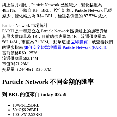
與上個月相比，Particle Network 已經減少，變化幅度為
USDC永續
48.31%。下跌自 R$-- BRL。
按年計算，Particle Network 已經
多種以USDC結算的永續合約
減少，變化幅度為 R$-- BRL，標誌著價值的 87.53% 减少。
Particle Network 市場統計
PARTI 是一種建立在 Particle Network 區塊鏈上的加密貨幣。
其最大供應量為 1B，目前總供應量為 1B，流通供應量為
582.14M，市值為 71.28M。 點擊這裡
立即購買
，或查看我們
的逐步指南
如何安全輕鬆地購買 Particle Network (PARTI)
。
當前價格
R$
0.12526
流通供應量
582.14M
市值
R$
71.28M
交易量（24小時）
R$
5.07M
跟單
與頂尖交易專家同行
Particle Network 不同金額的匯率
到 BRL 的值來自 today 02:59
10
=
R$
1.25
BRL
50
=
R$
6.26
BRL
100
=
R$
12.53
BRL