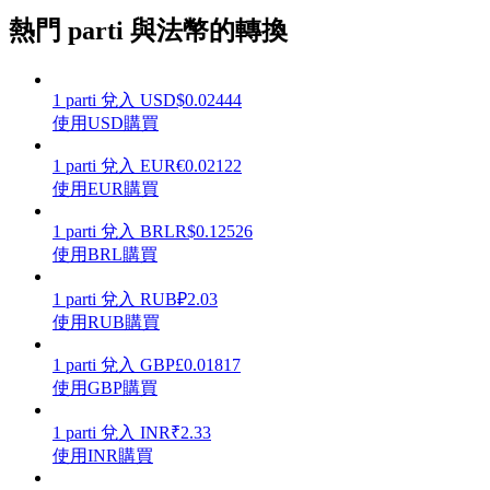
熱門 parti 與法幣的轉換
1
parti
兌入
USD
$
0.02444
理財
使用USD購買
1
parti
兌入
EUR
€
0.02122
使用EUR購買
1
parti
兌入
BRL
R$
0.12526
使用BRL購買
1
parti
兌入
RUB
₽
2.03
使用RUB購買
增值寶
1
parti
兌入
GBP
£
0.01817
使用GBP購買
使您的資產穩定增值
1
parti
兌入
INR
₹
2.33
使用INR購買