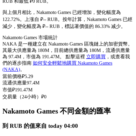
RUB 和最低 ₽0 RUB。
USDC永續
與上個月相比，Nakamoto Games 已經增加，變化幅度為
多種以USDC結算的永續合約
122.72%。上涨自 ₽-- RUB。
按年計算，Nakamoto Games 已經
減少，變化幅度為 ₽-- RUB，標誌著價值的 86.33% 减少。
Nakamoto Games 市場統計
NAKA 是一種建立在 Nakamoto Games 區塊鏈上的加密貨幣。
其最大供應量為 180M，目前總供應量為 180M，流通供應量
為 97.4M，市值為 191.47M。 點擊這裡
立即購買
，或查看我
們的逐步指南
如何安全輕鬆地購買 Nakamoto Games
(NAKA)
。
當前價格
₽
5.29
跟單
流通供應量
97.4M
市值
₽
191.47M
與頂尖交易專家同行
交易量（24小時）
₽
0
Nakamoto Games 不同金額的匯率
到 RUB 的值來自 today 04:00