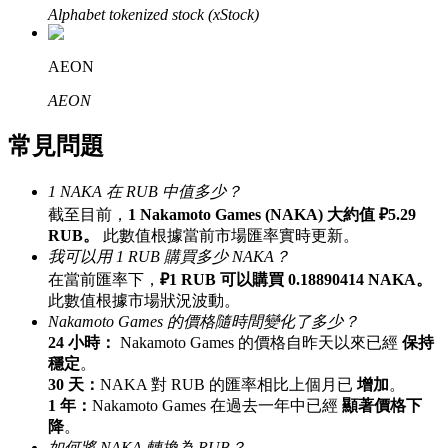
Alphabet tokenized stock (xStock)
最高達65%佣金！
AEON
AEON
常見問題
1 NAKA 在 RUB 中值多少？
截至目前，
1 Nakamoto Games (NAKA) 大約值 ₽5.29
邀请好友
RUB。
此數值根據當前市場匯率實時更新。
我可以用 1 RUB 購買多少 NAKA？
邀請朋友獲得現金獎勵
在當前匯率下，
₽1 RUB 可以購買 0.18890414 NAKA。
此數值根據市場狀況波動。
充值CASHCAT & 赢取
Nakamoto Games 的價格隨時間變化了多少？
24 小時：
Nakamoto Games 的價格自昨天以來已經
保持
穩定
。
30 天：
NAKA 對 RUB 的匯率相比上個月已
增加
。
1 年：
Nakamoto Games 在過去一年中已經
顯著價格下
降
。
如何將 NAKA 轉換為 RUB？