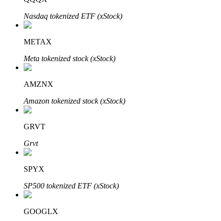
了解如何賺取穩定收入
Nasdaq tokenized ETF (xStock)
Bitrue
AI
METAX
Meta tokenized stock (xStock)
AMZNX
Amazon tokenized stock (xStock)
合夥人計劃
GRVT
Grvt
SPYX
SP500 tokenized ETF (xStock)
GOOGLX
Bitrue渠道合伙人