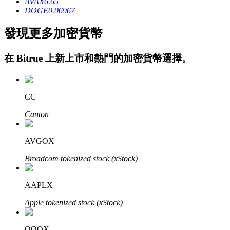
AVAX
6.65
DOGE
0.06967
發現更多加密貨幣
在
Bitrue
上新上市和熱門的加密貨幣選擇。
CC
定投理财
Canton
享受活期理財及長期收益
AVGOX
Broadcom tokenized stock (xStock)
AAPLX
Apple tokenized stock (xStock)
學習理財
QQQX