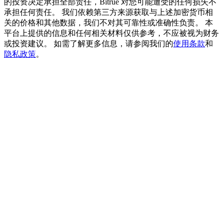
的投资决定承担全部责任，Bitrue 对您可能遭受的任何损失不
承担任何责任。 我们依赖第三方来源获取与上述加密货币相
USDT 新手理財 10% APR
关的价格和其他数据，我们不对其可靠性或准确性负责。 本
平台上提供的信息和任何相关材料仅供参考，不应被视为财务
USDT活期理財、無鎖定期
或投资建议。 如需了解更多信息，请参阅我们的
使用条款
和
隐私政策
。
New Listing期貨交易盛宴
交易新上線期貨，瓜分200,000 USDT
Crypto World Cup 2026: Grand Finale
77,777+3k Rewards