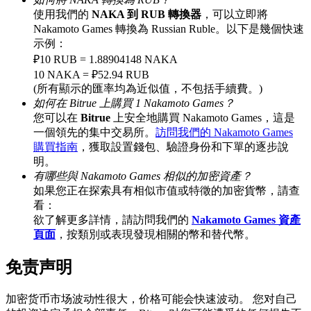
使用我們的
NAKA 到 RUB 轉換器
，可以立即將
Nakamoto Games 轉換為 Russian Ruble。以下是幾個快速
示例：
₽10 RUB = 1.88904148 NAKA
充值CASHCAT & 赢取
10 NAKA = ₽52.94 RUB
(所有顯示的匯率均為近似值，不包括手續費。)
瓜分 500000 CASHCAT 獎池
如何在 Bitrue 上購買 1 Nakamoto Games？
您可以在
Bitrue
上安全地購買 Nakamoto Games，這是
一個領先的集中交易所。
訪問我們的 Nakamoto Games
購買指南
，獲取設置錢包、驗證身份和下單的逐步說
BitMart 用戶遷移專享
明。
有哪些與 Nakamoto Games 相似的加密資產？
註冊&交易贏 500,000 USDT
如果您正在探索具有相似市值或特徵的加密貨幣，請查
看：
欲了解更多詳情，請訪問我們的
Nakamoto Games 資產
頁面
，按類別或表現發現相關的幣和替代幣。
貴金屬財富季 · 交易巔峰賽
免责声明
抽獎衝榜 · 贏33,333 USDT
加密货币市场波动性很大，价格可能会快速波动。 您对自己