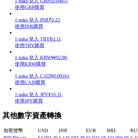
1
naka
兌入
GBP
£
0.04857
使用GBP購買
1
naka
兌入
INR
₹
6.22
使用INR購買
機槍池
1
naka
兌入
TRY
₺
3.11
使用TRY購買
一鍵質押鎖定高收益
1
naka
兌入
KRW
₩
92.86
使用KRW購買
1
naka
兌入
CAD
$
0.09161
使用CAD購買
1
naka
兌入
JPY
¥
10.31
使用JPY購買
Launchpool
其他數字資產轉換
活期質押獲得熱門資產
加密貨幣
USD
INR
EUR
BRL
RU
BTC
Bitcoin
64,591.29
6,145,587.38
55,932.18
331,966.95
5,2