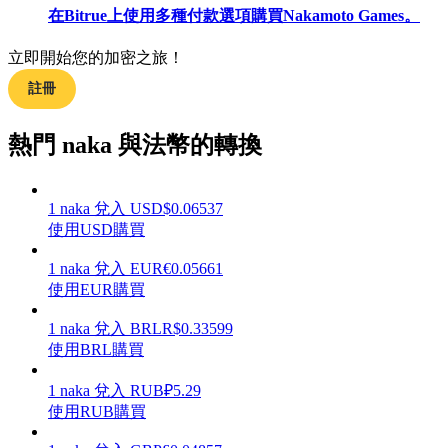
在Bitrue上使用多種付款選項購買Nakamoto Games。
立即開始您的加密之旅！
註冊
理財
熱門 naka 與法幣的轉換
1
naka
兌入
USD
$
0.06537
使用USD購買
1
naka
兌入
EUR
€
0.05661
使用EUR購買
增值寶
1
naka
兌入
BRL
R$
0.33599
使用BRL購買
使您的資產穩定增值
1
naka
兌入
RUB
₽
5.29
使用RUB購買