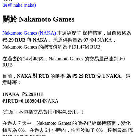
購買
naka
(
naka
)
關於 Nakamoto Games
Nakamoto Games (NAKA)
本週經歷了 保持穩定，目前價格為
幣本位永續
₽5.29 RUB 每 NAKA
。流通供應量為 97.4M NAKA，
以數字貨幣為保證金的永續合約
Nakamoto Games 的總市值約為 ₽191.47M RUB。
在過去的 24 小時內，Nakamoto Games 的交易量已達到 ₽0
RUB
TradFi
目前，
NAKA 對 RUB
的匯率
為 ₽5.29 RUB 兌 1 NAKA
。這
美股、外匯、貴金屬及大宗商品衍生性商品
意味著：
1
NAKA
=
₽
5.29
RUB
₽
1
RUB
=
0.18890414
NAKA
(注意：不包括交易費用和燃氣費用。)
在過去 7 天中，Nakamoto Games 的價格已經保持穩定，變化
幅度為 0%。
在過去 24 小時內，匯率波動了 0%，達到最高 ₽0