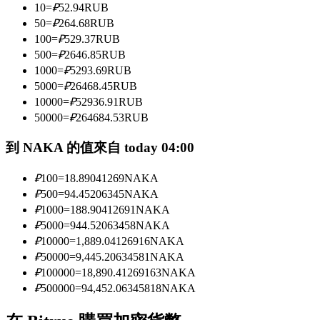
10
=
₽
52.94
RUB
50
=
₽
264.68
RUB
100
=
₽
529.37
RUB
成為跟單交易員
500
=
₽
2646.85
RUB
1000
=
₽
5293.69
RUB
坐享盈利分成和跟單分傭
5000
=
₽
26468.45
RUB
10000
=
₽
52936.91
RUB
50000
=
₽
264684.53
RUB
到 NAKA 的值來自 today 04:00
₽
100
=
18.89041269
NAKA
₽
500
=
94.45206345
NAKA
₽
1000
=
188.90412691
NAKA
合約資訊
₽
5000
=
944.52063458
NAKA
₽
10000
=
1,889.04126916
NAKA
包含交易情況等的大數據分析
₽
50000
=
9,445.20634581
NAKA
₽
100000
=
18,890.41269163
NAKA
₽
500000
=
94,452.06345818
NAKA