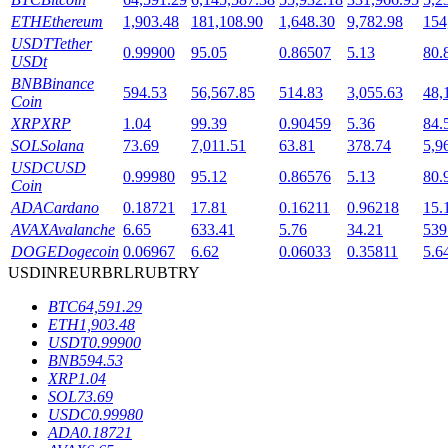
ETH
Ethereum
1,903.48
181,108.90
1,648.30
9,782.98
154
USDT
Tether
0.99900
95.05
0.86507
5.13
80.
USDt
BNB
Binance
594.53
56,567.85
514.83
3,055.63
48,
Coin
XRP
XRP
1.04
99.39
0.90459
5.36
84.
SOL
Solana
73.69
7,011.51
63.81
378.74
5,9
鎖倉BTR
USDC
USD
0.99980
95.12
0.86576
5.13
80.
Coin
輕鬆獲得多重福利
ADA
Cardano
0.18721
17.81
0.16211
0.96218
15.
AVAX
Avalanche
6.65
633.41
5.76
34.21
539
DOGE
Dogecoin
0.06967
6.62
0.06033
0.35811
5.6
USD
INR
EUR
BRL
RUB
TRY
BTC
64,591.29
ETH
1,903.48
USDT
0.99900
BNB
594.53
XRP
1.04
借貸寶
SOL
73.69
USDC
0.99980
借貸數字貨幣，及時且安全的服務
ADA
0.18721