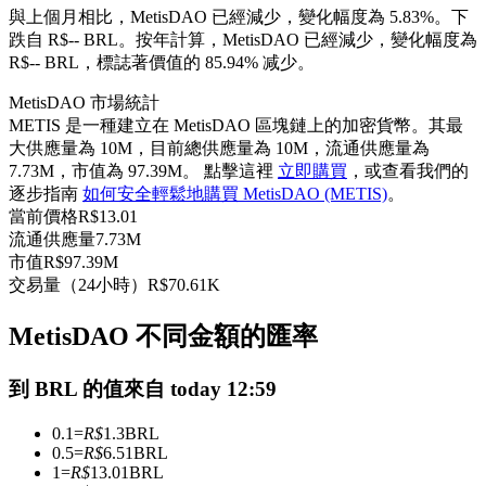
與上個月相比，MetisDAO 已經減少，變化幅度為 5.83%。下
USDC永續
跌自 R$-- BRL。
按年計算，MetisDAO 已經減少，變化幅度為
R$-- BRL，標誌著價值的 85.94% 减少。
多種以USDC結算的永續合約
MetisDAO 市場統計
METIS 是一種建立在 MetisDAO 區塊鏈上的加密貨幣。其最
大供應量為 10M，目前總供應量為 10M，流通供應量為
7.73M，市值為 97.39M。 點擊這裡
立即購買
，或查看我們的
逐步指南
如何安全輕鬆地購買 MetisDAO (METIS)
。
當前價格
R$
13.01
流通供應量
7.73M
市值
R$
97.39M
交易量（24小時）
R$
70.61K
跟單
與頂尖交易專家同行
MetisDAO 不同金額的匯率
到 BRL 的值來自 today 12:59
0.1
=
R$
1.3
BRL
0.5
=
R$
6.51
BRL
1
=
R$
13.01
BRL