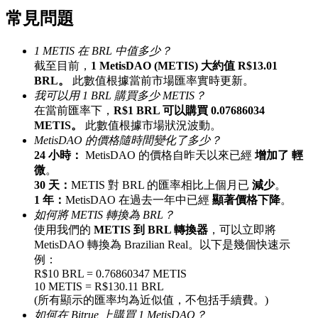
常見問題
最高達65%佣金！
1 METIS 在 BRL 中值多少？
截至目前，
1 MetisDAO (METIS) 大約值 R$13.01
BRL。
此數值根據當前市場匯率實時更新。
我可以用 1 BRL 購買多少 METIS？
在當前匯率下，
R$1 BRL 可以購買 0.07686034
METIS。
此數值根據市場狀況波動。
MetisDAO 的價格隨時間變化了多少？
24 小時：
MetisDAO 的價格自昨天以來已經
增加了 輕
邀请好友
微
。
30 天：
METIS 對 BRL 的匯率相比上個月已
減少
。
邀請朋友獲得現金獎勵
1 年：
MetisDAO 在過去一年中已經
顯著價格下降
。
如何將 METIS 轉換為 BRL？
使用我們的
METIS 到 BRL 轉換器
，可以立即將
MetisDAO 轉換為 Brazilian Real。以下是幾個快速示
例：
R$10 BRL = 0.76860347 METIS
10 METIS = R$130.11 BRL
(所有顯示的匯率均為近似值，不包括手續費。)
BTC 專享獎勵
如何在 Bitrue 上購買 1 MetisDAO？