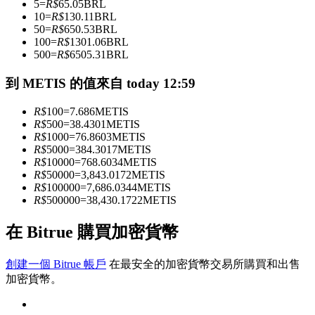
5
=
R$
65.05
BRL
10
=
R$
130.11
BRL
50
=
R$
650.53
BRL
100
=
R$
1301.06
BRL
成為跟單交易員
500
=
R$
6505.31
BRL
坐享盈利分成和跟單分傭
到 METIS 的值來自 today 12:59
R$
100
=
7.686
METIS
R$
500
=
38.4301
METIS
R$
1000
=
76.8603
METIS
R$
5000
=
384.3017
METIS
R$
10000
=
768.6034
METIS
R$
50000
=
3,843.0172
METIS
R$
100000
=
7,686.0344
METIS
R$
500000
=
38,430.1722
METIS
合約資訊
在 Bitrue 購買加密貨幣
包含交易情況等的大數據分析
創建一個 Bitrue 帳戶
在最安全的加密貨幣交易所購買和出售
加密貨幣。