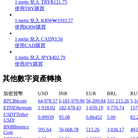
1
metis
兌入
TRY
₺
121.75
使用TRY購買
1
metis
兌入
KRW
₩
3593.57
使用KRW購買
機槍池
1
metis
兌入
CAD
$
3.56
使用CAD購買
一鍵質押鎖定高收益
1
metis
兌入
JPY
¥
402.79
使用JPY購買
其他數字資產轉換
加密貨幣
USD
INR
EUR
BRL
RU
BTC
Bitcoin
64,978.57
6,181,979.96
56,209.84
331,215.26
5,3
ETH
Ethereum
1,918.02
182,478.43
1,659.19
9,776.74
157
Launchpool
USDT
Tether
0.99939
95.08
0.86452
5.09
82.
USDt
活期質押獲得熱門資產
BNB
Binance
595.64
56,668.78
515.26
3,036.17
49,
Coin