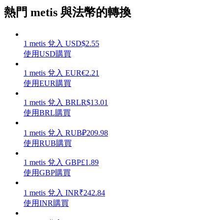
熱門 metis 與法幣的轉換
1
metis
兌入
USD
$
2.55
理財
使用USD購買
1
metis
兌入
EUR
€
2.21
使用EUR購買
1
metis
兌入
BRL
R$
13.01
使用BRL購買
1
metis
兌入
RUB
₽
209.98
使用RUB購買
增值寶
1
metis
兌入
GBP
£
1.89
使用GBP購買
使您的資產穩定增值
1
metis
兌入
INR
₹
242.84
使用INR購買