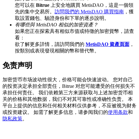
您可以在
Bitrue
上安全地購買 MetisDAO，這是一個領
先的集中交易所。
訪問我們的 MetisDAO 購買指南
，獲
取設置錢包、驗證身份和下單的逐步說明。
有哪些與 MetisDAO 相似的加密資產？
BTC 專享獎勵
如果您正在探索具有相似市值或特徵的加密貨幣，請查
充值並交易BTC瓜分 25,000 USDT 獎池！
看：
欲了解更多詳情，請訪問我們的
MetisDAO 資產頁面
，
按類別或表現發現相關的幣和替代幣。
免责声明
充值CASHCAT & 赢取
瓜分 500000 CASHCAT 獎池
加密货币市场波动性很大，价格可能会快速波动。 您对自己
的投资决定承担全部责任，Bitrue 对您可能遭受的任何损失不
承担任何责任。 我们依赖第三方来源获取与上述加密货币相
关的价格和其他数据，我们不对其可靠性或准确性负责。 本
BitMart 用戶遷移專享
平台上提供的信息和任何相关材料仅供参考，不应被视为财务
或投资建议。 如需了解更多信息，请参阅我们的
使用条款
和
註冊&交易贏 500,000 USDT
隐私政策
。