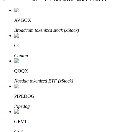
AVGOX
Broadcom tokenized stock (xStock)
CC
Canton
定投理财
享受活期理財及長期收益
QQQX
Nasdaq tokenized ETF (xStock)
PIPEDOG
Pipedog
GRVT
學習理財
Grvt