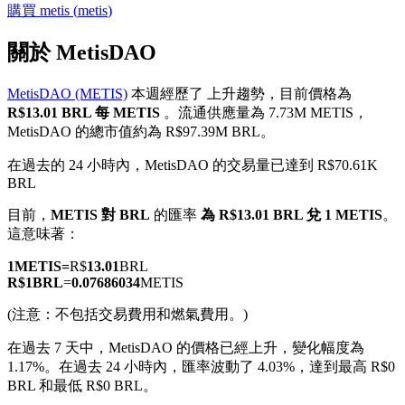
購買
metis
(
metis
)
關於 MetisDAO
MetisDAO (METIS)
本週經歷了 上升趨勢，目前價格為
幣本位永續
R$13.01 BRL 每 METIS
。流通供應量為 7.73M METIS，
MetisDAO 的總市值約為 R$97.39M BRL。
以數字貨幣為保證金的永續合約
在過去的 24 小時內，MetisDAO 的交易量已達到 R$70.61K
BRL
TradFi
目前，
METIS 對 BRL
的匯率
為 R$13.01 BRL 兌 1 METIS
。
這意味著：
美股、外匯、貴金屬及大宗商品衍生性商品
1
METIS
=
R$
13.01
BRL
R$
1
BRL
=
0.07686034
METIS
(注意：不包括交易費用和燃氣費用。)
在過去 7 天中，MetisDAO 的價格已經上升，變化幅度為
1.17%。
在過去 24 小時內，匯率波動了 4.03%，達到最高 R$0
BRL 和最低 R$0 BRL。