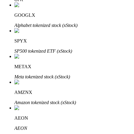
了解如何賺取穩定收入
GOOGLX
Bitrue
AI
Alphabet tokenized stock (xStock)
SPYX
SP500 tokenized ETF (xStock)
METAX
合夥人計劃
Meta tokenized stock (xStock)
AMZNX
Amazon tokenized stock (xStock)
AEON
AEON
Bitrue渠道合伙人