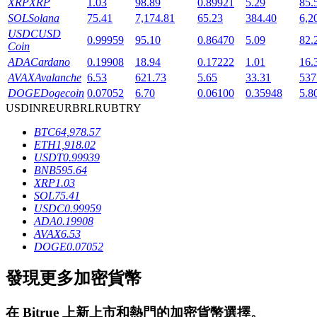
XRP
XRP
1.03
98.89
0.89921
5.29
85.
SOL
Solana
75.41
7,174.81
65.23
384.40
6,2
USDC
USD
0.99959
95.10
0.86470
5.09
82.
Coin
ADA
Cardano
0.19908
18.94
0.17222
1.01
16.
AVAX
Avalanche
6.53
621.73
5.65
33.31
537
DOGE
Dogecoin
0.07052
6.70
0.06100
0.35948
5.8
鎖倉BTR
USD
INR
EUR
BRL
RUB
TRY
BTC
64,978.57
輕鬆獲得多重福利
ETH
1,918.02
USDT
0.99939
BNB
595.64
XRP
1.03
SOL
75.41
USDC
0.99959
ADA
0.19908
AVAX
6.53
DOGE
0.07052
發現更多加密貨幣
借貸寶
借貸數字貨幣，及時且安全的服務
在
Bitrue
上新上市和熱門的加密貨幣選擇。