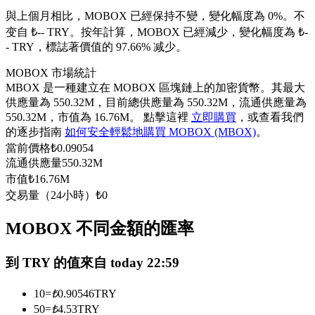
USDC永續
與上個月相比，MOBOX 已經保持不變，變化幅度為 0%。不
变自 ₺-- TRY。
按年計算，MOBOX 已經減少，變化幅度為 ₺-
多種以USDC結算的永續合約
- TRY，標誌著價值的 97.66% 减少。
MOBOX 市場統計
MBOX 是一種建立在 MOBOX 區塊鏈上的加密貨幣。其最大
供應量為 550.32M，目前總供應量為 550.32M，流通供應量為
550.32M，市值為 16.76M。 點擊這裡
立即購買
，或查看我們
的逐步指南
如何安全輕鬆地購買 MOBOX (MBOX)
。
當前價格
₺
0.09054
流通供應量
550.32M
市值
₺
16.76M
跟單
交易量（24小時）
₺
0
與頂尖交易專家同行
MOBOX 不同金額的匯率
到 TRY 的值來自 today 22:59
10
=
₺
0.90546
TRY
50
=
₺
4.53
TRY