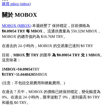
購買
mbox
(
mbox
)
關於 MOBOX
MOBOX (MBOX)
本週經歷了 保持穩定，目前價格為
幣本位永續
₺0.09054 TRY 每 MBOX
。流通供應量為 550.32M MBOX，
以數字貨幣為保證金的永續合約
MOBOX 的總市值約為 ₺16.76M TRY。
在過去的 24 小時內，MOBOX 的交易量已達到 ₺0 TRY
TradFi
目前，
MBOX 對 TRY
的匯率
為 ₺0.09054 TRY 兌 1 MBOX
。
這意味著：
美股、外匯、貴金屬及大宗商品衍生性商品
1
MBOX
=
₺
0.09054
TRY
₺
1
TRY
=
11.04484205
MBOX
(注意：不包括交易費用和燃氣費用。)
在過去 7 天中，MOBOX 的價格已經保持穩定，變化幅度為
0%。
在過去 24 小時內，匯率波動了 0%，達到最高 ₺0 TRY
和最低 ₺0 TRY。