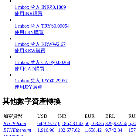
1
mbox
兌入
INR
₹
0.1809
使用INR購買
1
mbox
兌入
TRY
₺
0.09054
使用TRY購買
機槍池
1
mbox
兌入
KRW
₩
2.67
一鍵質押鎖定高收益
使用KRW購買
1
mbox
兌入
CAD
$
0.00264
使用CAD購買
1
mbox
兌入
JPY
¥
0.29957
使用JPY購買
其他數字資產轉換
Launchpool
加密貨幣
USD
INR
EUR
BRL
RU
活期質押獲得熱門資產
BTC
Bitcoin
64,919.77
6,186,531.43
56,163.85
329,932.56
5,3
ETH
Ethereum
1,916.96
182,677.62
1,658.42
9,742.34
157