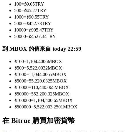
100
=
₺
9.05
TRY
500
=
₺
45.27
TRY
1000
=
₺
90.55
TRY
成為跟單交易員
5000
=
₺
452.73
TRY
坐享盈利分成和跟單分傭
10000
=
₺
905.47
TRY
50000
=
₺
4527.34
TRY
到 MBOX 的值來自 today 22:59
₺
100
=
1,104.4006
MBOX
₺
500
=
5,522.0032
MBOX
₺
1000
=
11,044.0065
MBOX
₺
5000
=
55,220.0325
MBOX
₺
10000
=
110,440.065
MBOX
合約資訊
₺
50000
=
552,200.325
MBOX
₺
100000
=
1,104,400.65
MBOX
包含交易情況等的大數據分析
₺
500000
=
5,522,003.2501
MBOX
在 Bitrue 購買加密貨幣