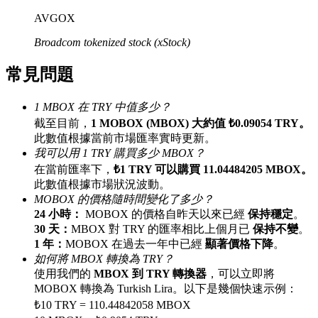
最高達65%佣金！
AVGOX
Broadcom tokenized stock (xStock)
常見問題
1 MBOX 在 TRY 中值多少？
截至目前，
1 MOBOX (MBOX) 大約值 ₺0.09054 TRY。
此數值根據當前市場匯率實時更新。
我可以用 1 TRY 購買多少 MBOX？
邀请好友
在當前匯率下，
₺1 TRY 可以購買 11.04484205 MBOX。
此數值根據市場狀況波動。
邀請朋友獲得現金獎勵
MOBOX 的價格隨時間變化了多少？
24 小時：
MOBOX 的價格自昨天以來已經
保持穩定
。
30 天：
MBOX 對 TRY 的匯率相比上個月已
保持不變
。
1 年：
MOBOX 在過去一年中已經
顯著價格下降
。
如何將 MBOX 轉換為 TRY？
使用我們的
MBOX 到 TRY 轉換器
，可以立即將
MOBOX 轉換為 Turkish Lira。以下是幾個快速示例：
₺10 TRY = 110.44842058 MBOX
BTC 專享獎勵