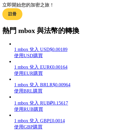
立即開始您的加密之旅！
註冊
熱門 mbox 與法幣的轉換
理財
1
mbox
兌入
USD
$
0.00189
使用USD購買
1
mbox
兌入
EUR
€
0.00164
使用EUR購買
1
mbox
兌入
BRL
R$
0.00964
使用BRL購買
增值寶
1
mbox
兌入
RUB
₽
0.15617
使您的資產穩定增值
使用RUB購買
1
mbox
兌入
GBP
£
0.0014
使用GBP購買