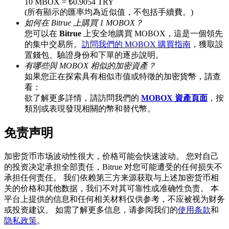
10 MBOX = ₺0.9054 TRY
(所有顯示的匯率均為近似值，不包括手續費。)
如何在 Bitrue 上購買 1 MOBOX？
您可以在
Bitrue
上安全地購買 MOBOX，這是一個領先
BTC 專享獎勵
的集中交易所。
訪問我們的 MOBOX 購買指南
，獲取設
置錢包、驗證身份和下單的逐步說明。
充值並交易BTC瓜分 25,000 USDT 獎池！
有哪些與 MOBOX 相似的加密資產？
如果您正在探索具有相似市值或特徵的加密貨幣，請查
看：
欲了解更多詳情，請訪問我們的
MOBOX 資產頁面
，按
充值CASHCAT & 赢取
類別或表現發現相關的幣和替代幣。
瓜分 500000 CASHCAT 獎池
免责声明
加密货币市场波动性很大，价格可能会快速波动。 您对自己
的投资决定承担全部责任，Bitrue 对您可能遭受的任何损失不
BitMart 用戶遷移專享
承担任何责任。 我们依赖第三方来源获取与上述加密货币相
关的价格和其他数据，我们不对其可靠性或准确性负责。 本
註冊&交易贏 500,000 USDT
平台上提供的信息和任何相关材料仅供参考，不应被视为财务
或投资建议。 如需了解更多信息，请参阅我们的
使用条款
和
隐私政策
。