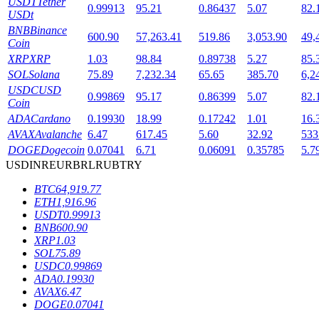
USDT
Tether
0.99913
95.21
0.86437
5.07
82.
USDt
BNB
Binance
600.90
57,263.41
519.86
3,053.90
49,
Coin
XRP
XRP
1.03
98.84
0.89738
5.27
85.
SOL
Solana
75.89
7,232.34
65.65
385.70
6,2
USDC
USD
0.99869
95.17
0.86399
5.07
82.
Coin
鎖倉BTR
ADA
Cardano
0.19930
18.99
0.17242
1.01
16.
輕鬆獲得多重福利
AVAX
Avalanche
6.47
617.45
5.60
32.92
533
DOGE
Dogecoin
0.07041
6.71
0.06091
0.35785
5.7
USD
INR
EUR
BRL
RUB
TRY
BTC
64,919.77
ETH
1,916.96
USDT
0.99913
BNB
600.90
XRP
1.03
SOL
75.89
USDC
0.99869
ADA
0.19930
借貸寶
AVAX
6.47
DOGE
0.07041
借貸數字貨幣，及時且安全的服務