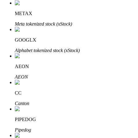
了解如何賺取穩定收入
METAX
Bitrue
AI
Meta tokenized stock (xStock)
GOOGLX
Alphabet tokenized stock (xStock)
AEON
合夥人計劃
AEON
CC
Canton
PIPEDOG
Pipedog
Bitrue渠道合伙人