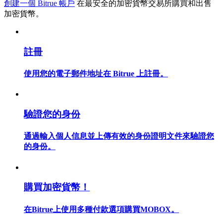
創建一個 Bitrue 帳戶
在最安全的加密貨幣交易所購買和出售
加密貨幣。
註冊
合約指南
合約功能使用指南
使用您的電子郵件地址在 Bitrue 上註冊。
驗證您的身份
通過輸入個人信息並上傳有效的身份證明文件來驗證您
的身份。
交易策略
購買加密貨幣！
學習如何保持盈利
在Bitrue上使用多種付款選項購買MOBOX。