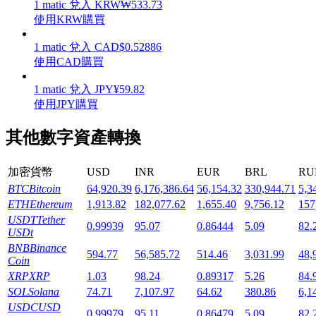
1
matic
兌入
KRW
₩
533.73
使用KRW購買
1
matic
兌入
CAD
$
0.52886
使用CAD購買
機槍池
1
matic
兌入
JPY
¥
59.82
使用JPY購買
一鍵質押鎖定高收益
其他數字資產轉換
加密貨幣
USD
INR
EUR
BRL
RU
BTC
Bitcoin
64,920.39
6,176,386.64
56,154.32
330,944.71
5,3
ETH
Ethereum
1,913.82
182,077.62
1,655.40
9,756.12
157
USDT
Tether
0.99939
95.07
0.86444
5.09
82.
USDt
BNB
Binance
Launchpool
594.77
56,585.72
514.46
3,031.99
48,
Coin
XRP
XRP
1.03
98.24
0.89317
5.26
84.
活期質押獲得熱門資產
SOL
Solana
74.71
7,107.97
64.62
380.86
6,1
USDC
USD
0.99979
95.11
0.86479
5.09
82.