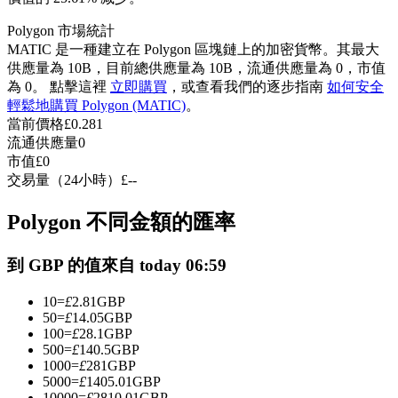
USDC永續
Polygon 市場統計
MATIC 是一種建立在 Polygon 區塊鏈上的加密貨幣。其最大
多種以USDC結算的永續合約
供應量為 10B，目前總供應量為 10B，流通供應量為 0，市值
為 0。 點擊這裡
立即購買
，或查看我們的逐步指南
如何安全
輕鬆地購買 Polygon (MATIC)
。
當前價格
£
0.281
流通供應量
0
市值
£
0
交易量（24小時）
£
--
Polygon 不同金額的匯率
跟單
到 GBP 的值來自 today 06:59
與頂尖交易專家同行
10
=
£
2.81
GBP
50
=
£
14.05
GBP
100
=
£
28.1
GBP
500
=
£
140.5
GBP
1000
=
£
281
GBP
5000
=
£
1405.01
GBP
10000
=
£
2810.01
GBP