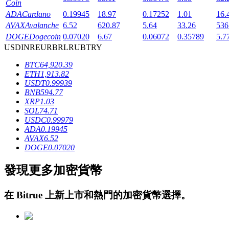
Coin
ADA
Cardano
0.19945
18.97
0.17252
1.01
16.
AVAX
Avalanche
6.52
620.87
5.64
33.26
536
DOGE
Dogecoin
0.07020
6.67
0.06072
0.35789
5.7
USD
INR
EUR
BRL
RUB
TRY
BTC
64,920.39
ETH
1,913.82
鎖倉BTR
USDT
0.99939
BNB
594.77
輕鬆獲得多重福利
XRP
1.03
SOL
74.71
USDC
0.99979
ADA
0.19945
AVAX
6.52
DOGE
0.07020
發現更多加密貨幣
在
Bitrue
上新上市和熱門的加密貨幣選擇。
借貸寶
借貸數字貨幣，及時且安全的服務