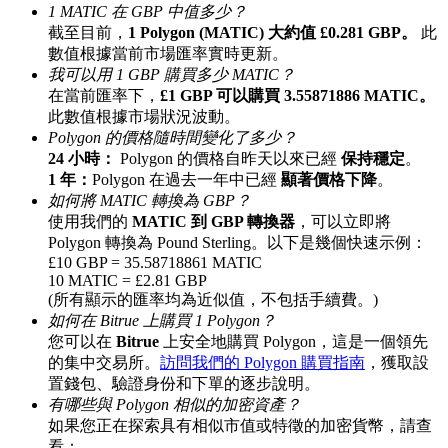
1 MATIC 在 GBP 中值多少？
最高達65%佣金！
截至目前，
1 Polygon (MATIC) 大約值 £0.281 GBP。
此
數值根據當前市場匯率實時更新。
我可以用 1 GBP 購買多少 MATIC？
在當前匯率下，
£1 GBP 可以購買 3.55871886 MATIC。
此數值根據市場狀況波動。
Polygon 的價格隨時間變化了多少？
24 小時：
Polygon 的價格自昨天以來已經
保持穩定
。
1 年：
Polygon 在過去一年中已經
顯著價格下降
。
如何將 MATIC 轉換為 GBP？
使用我們的
MATIC 到 GBP 轉換器
，可以立即將
邀请好友
Polygon 轉換為 Pound Sterling。以下是幾個快速示例：
£10 GBP = 35.58718861 MATIC
邀請朋友獲得現金獎勵
10 MATIC = £2.81 GBP
(所有顯示的匯率均為近似值，不包括手續費。)
如何在 Bitrue 上購買 1 Polygon？
您可以在
Bitrue
上安全地購買 Polygon，這是一個領先
的集中交易所。
訪問我們的 Polygon 購買指南
，獲取設
置錢包、驗證身份和下單的逐步說明。
有哪些與 Polygon 相似的加密資產？
如果您正在探索具有相似市值或特徵的加密貨幣，請查
BTC 專享獎勵
看：