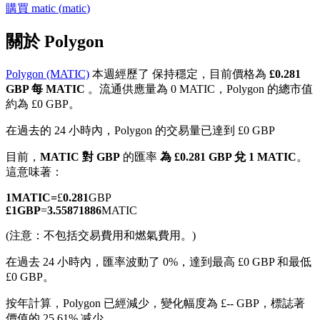
購買
matic
(
matic
)
關於 Polygon
Polygon (MATIC)
本週經歷了 保持穩定，目前價格為
£0.281
幣本位永續
GBP 每 MATIC
。流通供應量為 0 MATIC，Polygon 的總市值
約為 £0 GBP。
以數字貨幣為保證金的永續合約
在過去的 24 小時內，Polygon 的交易量已達到 £0 GBP
目前，
MATIC 對 GBP
的匯率
為 £0.281 GBP 兌 1 MATIC
。
TradFi
這意味著：
美股、外匯、貴金屬及大宗商品衍生性商品
1
MATIC
=
£
0.281
GBP
£
1
GBP
=
3.55871886
MATIC
(注意：不包括交易費用和燃氣費用。)
在過去 24 小時內，匯率波動了 0%，達到最高 £0 GBP 和最低
£0 GBP。
按年計算，Polygon 已經減少，變化幅度為 £-- GBP，標誌著
價值的 25.61% 减少。