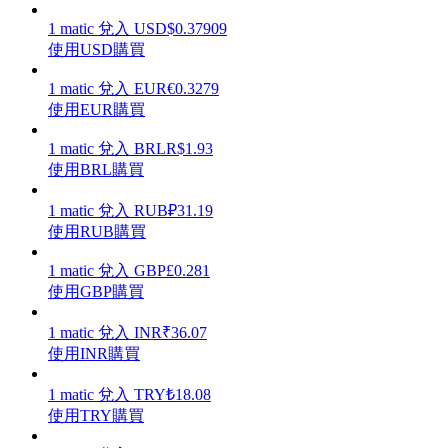
1
matic
兌入
USD
$
0.37909
使用USD購買
1
matic
兌入
EUR
€
0.3279
理財
使用EUR購買
1
matic
兌入
BRL
R$
1.93
使用BRL購買
1
matic
兌入
RUB
₽
31.19
使用RUB購買
1
matic
兌入
GBP
£
0.281
使用GBP購買
增值寶
1
matic
兌入
INR
₹
36.07
使用INR購買
使您的資產穩定增值
1
matic
兌入
TRY
₺
18.08
使用TRY購買