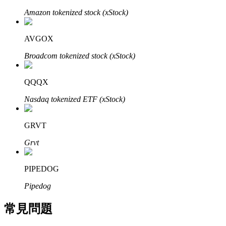
了解如何賺取穩定收入
Amazon tokenized stock (xStock)
Bitrue
AI
AVGOX
Broadcom tokenized stock (xStock)
QQQX
Nasdaq tokenized ETF (xStock)
合夥人計劃
GRVT
Grvt
PIPEDOG
Pipedog
常見問題
Bitrue渠道合伙人