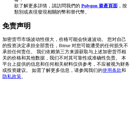
欲了解更多詳情，請訪問我們的
Polygon 資產頁面
，按
類別或表現發現相關的幣和替代幣。
BTC 專享獎勵
免责声明
充值並交易BTC瓜分 25,000 USDT 獎池！
加密货币市场波动性很大，价格可能会快速波动。 您对自己
的投资决定承担全部责任，Bitrue 对您可能遭受的任何损失不
承担任何责任。 我们依赖第三方来源获取与上述加密货币相
关的价格和其他数据，我们不对其可靠性或准确性负责。 本
充值CASHCAT & 赢取
平台上提供的信息和任何相关材料仅供参考，不应被视为财务
或投资建议。 如需了解更多信息，请参阅我们的
使用条款
和
瓜分 500000 CASHCAT 獎池
隐私政策
。
BitMart 用戶遷移專享
註冊&交易贏 500,000 USDT