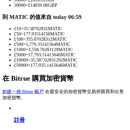
50000
=
£
14050.06
GBP
到 MATIC 的值來自 today 06:59
成為跟單交易員
£
10
=
35.58702831
MATIC
坐享盈利分成和跟單分傭
£
50
=
177.93514156
MATIC
£
100
=
355.87028312
MATIC
£
500
=
1,779.35141564
MATIC
£
1000
=
3,558.70283129
MATIC
£
5000
=
17,793.51415646
MATIC
£
10000
=
35,587.02831292
MATIC
£
50000
=
177,935.1415646
MATIC
在 Bitrue 購買加密貨幣
合約資訊
創建一個 Bitrue 帳戶
在最安全的加密貨幣交易所購買和出售
加密貨幣。
包含交易情況等的大數據分析
註冊