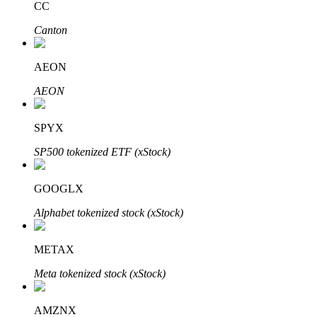
CC
Canton
AEON
AEON
SPYX
定投理财
SP500 tokenized ETF (xStock)
享受活期理財及長期收益
GOOGLX
Alphabet tokenized stock (xStock)
METAX
Meta tokenized stock (xStock)
學習理財
AMZNX