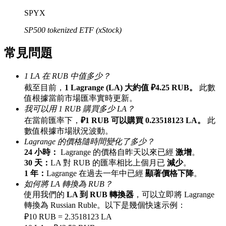
最高達65%佣金！
SPYX
SP500 tokenized ETF (xStock)
常見問題
1 LA 在 RUB 中值多少？
截至目前，
1 Lagrange (LA) 大約值 ₽4.25 RUB。
此數
值根據當前市場匯率實時更新。
我可以用 1 RUB 購買多少 LA？
邀请好友
在當前匯率下，
₽1 RUB 可以購買 0.23518123 LA。
此
數值根據市場狀況波動。
邀請朋友獲得現金獎勵
Lagrange 的價格隨時間變化了多少？
24 小時：
Lagrange 的價格自昨天以來已經
激增
。
30 天：
LA 對 RUB 的匯率相比上個月已
減少
。
1 年：
Lagrange 在過去一年中已經
顯著價格下降
。
如何將 LA 轉換為 RUB？
使用我們的
LA 到 RUB 轉換器
，可以立即將 Lagrange
轉換為 Russian Ruble。以下是幾個快速示例：
₽10 RUB = 2.3518123 LA
BTC 專享獎勵