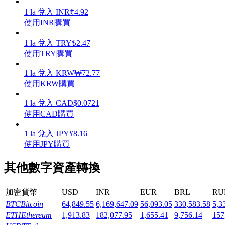
1
la
兌入
INR
₹
4.92
使用INR購買
1
la
兌入
TRY
₺
2.47
使用TRY購買
機槍池
1
la
兌入
KRW
₩
72.77
一鍵質押鎖定高收益
使用KRW購買
1
la
兌入
CAD
$
0.0721
使用CAD購買
1
la
兌入
JPY
¥
8.16
使用JPY購買
其他數字資產轉換
Launchpool
加密貨幣
USD
INR
EUR
BRL
RU
活期質押獲得熱門資產
BTC
Bitcoin
64,849.55
6,169,647.09
56,093.05
330,583.58
5,3
ETH
Ethereum
1,913.83
182,077.95
1,655.41
9,756.14
157