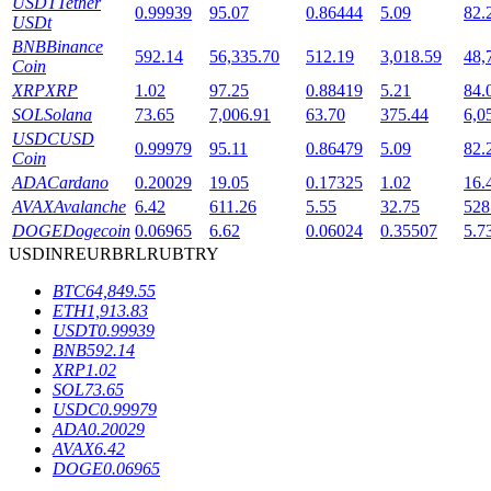
USDT
Tether
0.99939
95.07
0.86444
5.09
82.
USDt
BNB
Binance
592.14
56,335.70
512.19
3,018.59
48,
Coin
XRP
XRP
1.02
97.25
0.88419
5.21
84.
SOL
Solana
73.65
7,006.91
63.70
375.44
6,0
USDC
USD
0.99979
95.11
0.86479
5.09
82.
Coin
鎖倉BTR
ADA
Cardano
0.20029
19.05
0.17325
1.02
16.
輕鬆獲得多重福利
AVAX
Avalanche
6.42
611.26
5.55
32.75
528
DOGE
Dogecoin
0.06965
6.62
0.06024
0.35507
5.7
USD
INR
EUR
BRL
RUB
TRY
BTC
64,849.55
ETH
1,913.83
USDT
0.99939
BNB
592.14
XRP
1.02
SOL
73.65
USDC
0.99979
ADA
0.20029
借貸寶
AVAX
6.42
DOGE
0.06965
借貸數字貨幣，及時且安全的服務