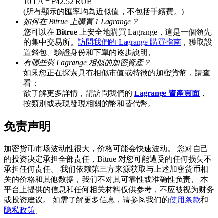
10 LA = ₽42.52 RUB
(所有顯示的匯率均為近似值，不包括手續費。)
如何在 Bitrue 上購買 1 Lagrange？
您可以在
Bitrue
上安全地購買 Lagrange，這是一個領先
BTC 專享獎勵
的集中交易所。
訪問我們的 Lagrange 購買指南
，獲取設
置錢包、驗證身份和下單的逐步說明。
充值並交易BTC瓜分 25,000 USDT 獎池！
有哪些與 Lagrange 相似的加密資產？
如果您正在探索具有相似市值或特徵的加密貨幣，請查
看：
欲了解更多詳情，請訪問我們的
Lagrange 資產頁面
，
充值CASHCAT & 赢取
按類別或表現發現相關的幣和替代幣。
瓜分 500000 CASHCAT 獎池
免责声明
加密货币市场波动性很大，价格可能会快速波动。 您对自己
的投资决定承担全部责任，Bitrue 对您可能遭受的任何损失不
BitMart 用戶遷移專享
承担任何责任。 我们依赖第三方来源获取与上述加密货币相
关的价格和其他数据，我们不对其可靠性或准确性负责。 本
註冊&交易贏 500,000 USDT
平台上提供的信息和任何相关材料仅供参考，不应被视为财务
或投资建议。 如需了解更多信息，请参阅我们的
使用条款
和
隐私政策
。