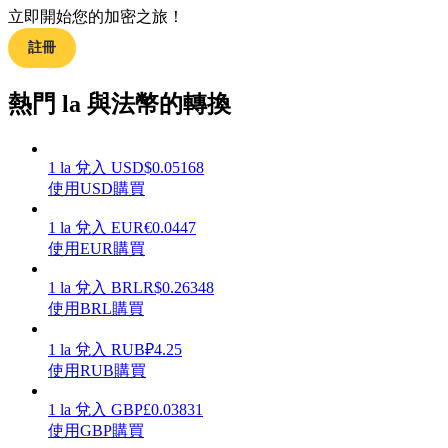
立即開始您的加密之旅！
註冊
熱門 la 與法幣的轉換
理財
1
la
兌入
USD
$
0.05168
使用USD購買
1
la
兌入
EUR
€
0.0447
使用EUR購買
1
la
兌入
BRL
R$
0.26348
使用BRL購買
增值寶
1
la
兌入
RUB
₽
4.25
使您的資產穩定增值
使用RUB購買
1
la
兌入
GBP
£
0.03831
使用GBP購買