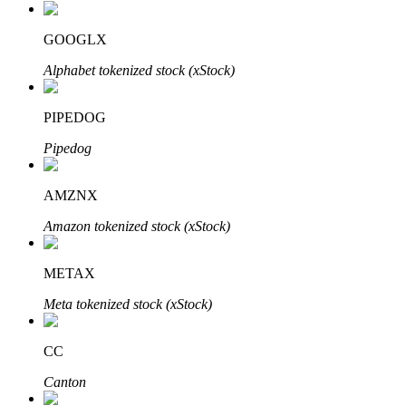
了解如何賺取穩定收入
GOOGLX
Bitrue
AI
Alphabet tokenized stock (xStock)
PIPEDOG
Pipedog
AMZNX
合夥人計劃
Amazon tokenized stock (xStock)
METAX
Meta tokenized stock (xStock)
CC
Canton
Bitrue渠道合伙人