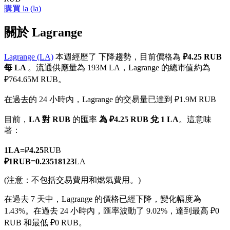
購買
la
(
la
)
關於 Lagrange
Lagrange (LA)
本週經歷了 下降趨勢，目前價格為
₽4.25 RUB
幣本位永續
每 LA
。流通供應量為 193M LA，Lagrange 的總市值約為
以數字貨幣為保證金的永續合約
₽764.65M RUB。
在過去的 24 小時內，Lagrange 的交易量已達到 ₽1.9M RUB
TradFi
目前，
LA 對 RUB
的匯率
為 ₽4.25 RUB 兌 1 LA
。這意味
著：
美股、外匯、貴金屬及大宗商品衍生性商品
1
LA
=
₽
4.25
RUB
₽
1
RUB
=
0.23518123
LA
(注意：不包括交易費用和燃氣費用。)
在過去 7 天中，Lagrange 的價格已經下降，變化幅度為
1.43%。
在過去 24 小時內，匯率波動了 9.02%，達到最高 ₽0
RUB 和最低 ₽0 RUB。