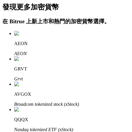
發現更多加密貨幣
在
Bitrue
上新上市和熱門的加密貨幣選擇。
AEON
AEON
定投理财
享受活期理財及長期收益
GRVT
Grvt
AVGOX
Broadcom tokenized stock (xStock)
QQQX
學習理財
Nasdaq tokenized ETF (xStock)