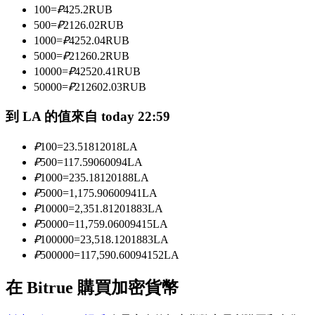
100
=
₽
425.2
RUB
500
=
₽
2126.02
RUB
1000
=
₽
4252.04
RUB
成為跟單交易員
5000
=
₽
21260.2
RUB
坐享盈利分成和跟單分傭
10000
=
₽
42520.41
RUB
50000
=
₽
212602.03
RUB
到 LA 的值來自 today 22:59
₽
100
=
23.51812018
LA
₽
500
=
117.59060094
LA
₽
1000
=
235.18120188
LA
₽
5000
=
1,175.90600941
LA
₽
10000
=
2,351.81201883
LA
合約資訊
₽
50000
=
11,759.06009415
LA
₽
100000
=
23,518.1201883
LA
包含交易情況等的大數據分析
₽
500000
=
117,590.60094152
LA
在 Bitrue 購買加密貨幣