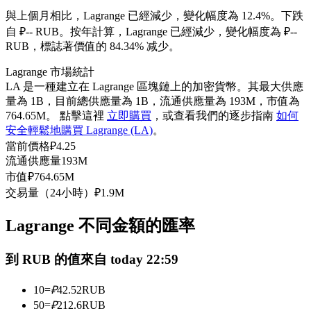
USDC永續
與上個月相比，Lagrange 已經減少，變化幅度為 12.4%。下跌
自 ₽-- RUB。
按年計算，Lagrange 已經減少，變化幅度為 ₽--
多種以USDC結算的永續合約
RUB，標誌著價值的 84.34% 减少。
Lagrange 市場統計
LA 是一種建立在 Lagrange 區塊鏈上的加密貨幣。其最大供應
量為 1B，目前總供應量為 1B，流通供應量為 193M，市值為
764.65M。 點擊這裡
立即購買
，或查看我們的逐步指南
如何
安全輕鬆地購買 Lagrange (LA)
。
當前價格
₽
4.25
流通供應量
193M
市值
₽
764.65M
跟單
交易量（24小時）
₽
1.9M
與頂尖交易專家同行
Lagrange 不同金額的匯率
到 RUB 的值來自 today 22:59
10
=
₽
42.52
RUB
50
=
₽
212.6
RUB