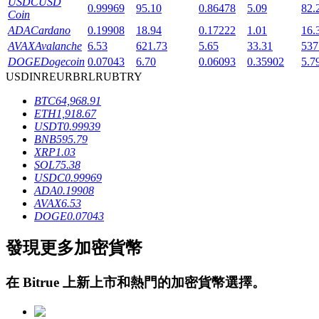
USDC
USD
0.99969
95.10
0.86478
5.09
82.
Coin
ADA
Cardano
0.19908
18.94
0.17222
1.01
16.
AVAX
Avalanche
6.53
621.73
5.65
33.31
537
DOGE
Dogecoin
0.07043
6.70
0.06093
0.35902
5.7
USD
INR
EUR
BRL
RUB
TRY
BTC
64,968.91
鎖倉BTR
ETH
1,918.67
USDT
0.99939
輕鬆獲得多重福利
BNB
595.79
XRP
1.03
SOL
75.38
USDC
0.99969
ADA
0.19908
AVAX
6.53
DOGE
0.07043
發現更多加密貨幣
借貸寶
在
Bitrue
上新上市和熱門的加密貨幣選擇。
借貸數字貨幣，及時且安全的服務