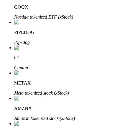
QQQX
Nasdaq tokenized ETF (xStock)
PIPEDOG
Pipedog
定投理财
CC
享受活期理財及長期收益
Canton
METAX
Meta tokenized stock (xStock)
AMZNX
Amazon tokenized stock (xStock)
學習理財