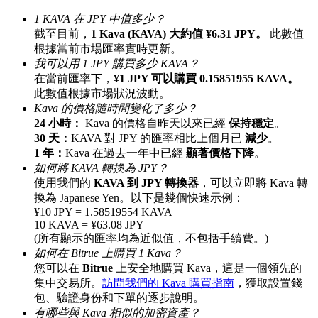
最高達65%佣金！
1 KAVA 在 JPY 中值多少？
截至目前，
1 Kava (KAVA) 大約值 ¥6.31 JPY。
此數值
根據當前市場匯率實時更新。
我可以用 1 JPY 購買多少 KAVA？
在當前匯率下，
¥1 JPY 可以購買 0.15851955 KAVA。
此數值根據市場狀況波動。
Kava 的價格隨時間變化了多少？
24 小時：
Kava 的價格自昨天以來已經
保持穩定
。
30 天：
KAVA 對 JPY 的匯率相比上個月已
減少
。
1 年：
Kava 在過去一年中已經
顯著價格下降
。
邀请好友
如何將 KAVA 轉換為 JPY？
使用我們的
KAVA 到 JPY 轉換器
，可以立即將 Kava 轉
邀請朋友獲得現金獎勵
換為 Japanese Yen。以下是幾個快速示例：
¥10 JPY = 1.58519554 KAVA
10 KAVA = ¥63.08 JPY
(所有顯示的匯率均為近似值，不包括手續費。)
如何在 Bitrue 上購買 1 Kava？
您可以在
Bitrue
上安全地購買 Kava，這是一個領先的
集中交易所。
訪問我們的 Kava 購買指南
，獲取設置錢
包、驗證身份和下單的逐步說明。
有哪些與 Kava 相似的加密資產？
BTC 專享獎勵