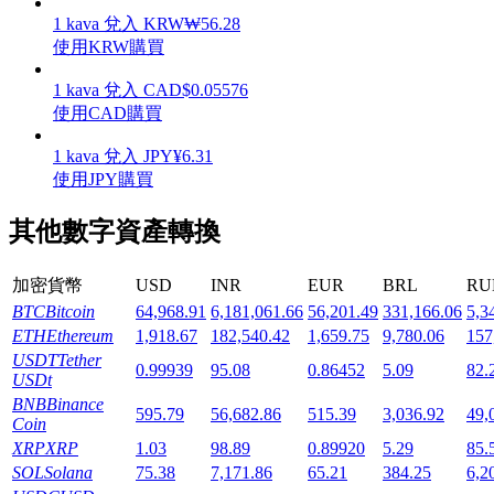
1
kava
兌入
KRW
₩
56.28
使用KRW購買
1
kava
兌入
CAD
$
0.05576
使用CAD購買
機槍池
1
kava
兌入
JPY
¥
6.31
一鍵質押鎖定高收益
使用JPY購買
其他數字資產轉換
加密貨幣
USD
INR
EUR
BRL
RU
BTC
Bitcoin
64,968.91
6,181,061.66
56,201.49
331,166.06
5,3
ETH
Ethereum
1,918.67
182,540.42
1,659.75
9,780.06
157
USDT
Tether
0.99939
95.08
0.86452
5.09
82.
USDt
Launchpool
BNB
Binance
595.79
56,682.86
515.39
3,036.92
49,
Coin
活期質押獲得熱門資產
XRP
XRP
1.03
98.89
0.89920
5.29
85.
SOL
Solana
75.38
7,171.86
65.21
384.25
6,2