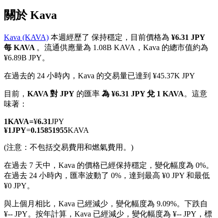
關於 Kava
Kava (KAVA)
本週經歷了 保持穩定，目前價格為
¥6.31 JPY
每 KAVA
。流通供應量為 1.08B KAVA，Kava 的總市值約為
幣本位永續
¥6.89B JPY。
以數字貨幣為保證金的永續合約
在過去的 24 小時內，Kava 的交易量已達到 ¥45.37K JPY
目前，
KAVA 對 JPY
的匯率
為 ¥6.31 JPY 兌 1 KAVA
。這意
味著：
TradFi
1
KAVA
=
¥
6.31
JPY
美股、外匯、貴金屬及大宗商品衍生性商品
¥
1
JPY
=
0.15851955
KAVA
(注意：不包括交易費用和燃氣費用。)
在過去 7 天中，Kava 的價格已經保持穩定，變化幅度為 0%。
在過去 24 小時內，匯率波動了 0%，達到最高 ¥0 JPY 和最低
¥0 JPY。
與上個月相比，Kava 已經減少，變化幅度為 9.09%。下跌自
¥-- JPY。
按年計算，Kava 已經減少，變化幅度為 ¥-- JPY，標