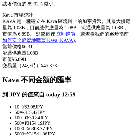
誌著價值的 89.92% 减少。
USDC永續
Kava 市場統計
多種以USDC結算的永續合約
KAVA 是一種建立在 Kava 區塊鏈上的加密貨幣。其最大供應
量為 1.08B，目前總供應量為 1.08B，流通供應量為 1.08B，
市值為 6.89B。 點擊這裡
立即購買
，或查看我們的逐步指南
如何安全輕鬆地購買 Kava (KAVA)
。
當前價格
¥
6.31
流通供應量
1.08B
市值
¥
6.89B
交易量（24小時）
¥
45.37K
Kava 不同金額的匯率
跟單
與頂尖交易專家同行
到 JPY 的值來自 today 12:59
10
=
¥
63.08
JPY
50
=
¥
315.42
JPY
100
=
¥
630.84
JPY
500
=
¥
3154.19
JPY
1000
=
¥
6308.37
JPY
5000
=
¥
31541.86
JPY