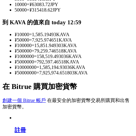
10000
=
¥
63083.72
JPY
50000
=
¥
315418.62
JPY
成為跟單交易員
到 KAVA 的值來自 today 12:59
坐享盈利分成和跟單分傭
¥
10000
=
1,585.19493
KAVA
¥
50000
=
7,925.974651
KAVA
¥
100000
=
15,851.949303
KAVA
¥
500000
=
79,259.746518
KAVA
¥
1000000
=
158,519.493036
KAVA
¥
5000000
=
792,597.46518
KAVA
¥
10000000
=
1,585,194.93036
KAVA
¥
50000000
=
7,925,974.651803
KAVA
在 Bitrue 購買加密貨幣
合約資訊
創建一個 Bitrue 帳戶
在最安全的加密貨幣交易所購買和出售
包含交易情況等的大數據分析
加密貨幣。
註冊