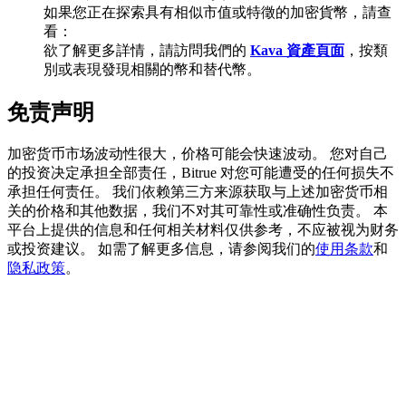
如果您正在探索具有相似市值或特徵的加密貨幣，請查
看：
欲了解更多詳情，請訪問我們的
Kava 資產頁面
，按類
別或表現發現相關的幣和替代幣。
BTC 專享獎勵
免责声明
充值並交易BTC瓜分 25,000 USDT 獎池！
加密货币市场波动性很大，价格可能会快速波动。 您对自己
的投资决定承担全部责任，Bitrue 对您可能遭受的任何损失不
充值CASHCAT & 赢取
承担任何责任。 我们依赖第三方来源获取与上述加密货币相
关的价格和其他数据，我们不对其可靠性或准确性负责。 本
瓜分 500000 CASHCAT 獎池
平台上提供的信息和任何相关材料仅供参考，不应被视为财务
或投资建议。 如需了解更多信息，请参阅我们的
使用条款
和
隐私政策
。
BitMart 用戶遷移專享
註冊&交易贏 500,000 USDT