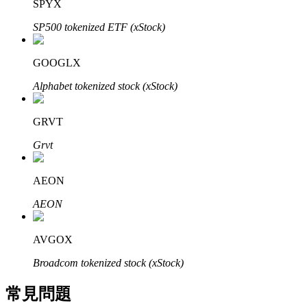
SPYX
了解如何賺取穩定收入
SP500 tokenized ETF (xStock)
Bitrue
AI
GOOGLX
Alphabet tokenized stock (xStock)
GRVT
Grvt
合夥人計劃
AEON
AEON
AVGOX
Broadcom tokenized stock (xStock)
常見問題
Bitrue渠道合伙人