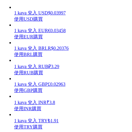
1
kava
兌入
USD
$
0.03997
使用USD購買
1
kava
兌入
EUR
€
0.03458
理財
使用EUR購買
1
kava
兌入
BRL
R$
0.20376
使用BRL購買
1
kava
兌入
RUB
₽
3.29
使用RUB購買
1
kava
兌入
GBP
£
0.02963
使用GBP購買
增值寶
1
kava
兌入
INR
₹
3.8
使您的資產穩定增值
使用INR購買
1
kava
兌入
TRY
₺
1.91
使用TRY購買