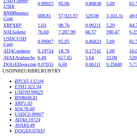
USDT
Tether
0.99925
95.06
0.86838
5.09
81.
USDt
BNB
Binance
608.81
57,921.97
529.08
3,103.31
49,
Coin
XRP
XRP
1.03
98.76
0.90211
5.29
84.
SOL
Solana
76.60
7,287.99
66.57
390.47
6,2
USDC
USD
0.99907
95.05
0.86823
5.09
81.
Coin
鎖倉BTR
ADA
Cardano
0.19724
18.76
0.17141
1.00
16.
輕鬆獲得多重福利
AVAX
Avalanche
6.49
617.65
5.64
33.09
529
DOGE
Dogecoin
0.07033
6.69
0.06111
0.35849
5.7
USD
INR
EUR
BRL
RUB
TRY
BTC
65,132.04
ETH
1,921.94
USDT
0.99925
BNB
608.81
XRP
1.03
SOL
76.60
USDC
0.99907
ADA
0.19724
借貸寶
AVAX
6.49
DOGE
0.07033
借貸數字貨幣，及時且安全的服務