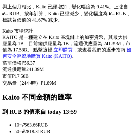
USDC永續
與上個月相比，Kaito 已經增加，變化幅度為 9.41%。上涨自
₽-- RUB。
按年計算，Kaito 已經減少，變化幅度為 ₽-- RUB，
多種以USDC結算的永續合約
標誌著價值的 41.67% 减少。
Kaito 市場統計
KAITO 是一種建立在 Kaito 區塊鏈上的加密貨幣。其最大供
應量為 1B，目前總供應量為 1B，流通供應量為 241.39M，市
值為 17.58B。 點擊這裡
立即購買
，或查看我們的逐步指南
如
何安全輕鬆地購買 Kaito (KAITO)
。
當前價格
₽
56.37
流通供應量
241.39M
市值
₽
17.58B
跟單
交易量（24小時）
₽
1.89M
與頂尖交易專家同行
Kaito 不同金額的匯率
到 RUB 的值來自 today 13:59
10
=
₽
563.66
RUB
50
=
₽
2818.31
RUB