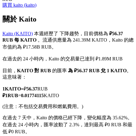
購買
kaito
(
kaito
)
關於 Kaito
Kaito (KAITO)
本週經歷了 下降趨勢，目前價格為
₽56.37
幣本位永續
RUB 每 KAITO
。流通供應量為 241.39M KAITO，Kaito 的總
以數字貨幣為保證金的永續合約
市值約為 ₽17.58B RUB。
在過去的 24 小時內，Kaito 的交易量已達到 ₽1.89M RUB
TradFi
目前，
KAITO 對 RUB
的匯率
為 ₽56.37 RUB 兌 1 KAITO
。
這意味著：
美股、外匯、貴金屬及大宗商品衍生性商品
1
KAITO
=
₽
56.37
RUB
₽
1
RUB
=
0.01774115
KAITO
(注意：不包括交易費用和燃氣費用。)
在過去 7 天中，Kaito 的價格已經下降，變化幅度為 35.62%。
在過去 24 小時內，匯率波動了 2.3%，達到最高 ₽0 RUB 和最
低 ₽0 RUB。