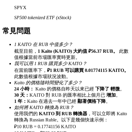
最高達65%佣金！
SPYX
SP500 tokenized ETF (xStock)
常見問題
1 KAITO 在 RUB 中值多少？
截至目前，
1 Kaito (KAITO) 大約值 ₽56.37 RUB。
此數
值根據當前市場匯率實時更新。
我可以用 1 RUB 購買多少 KAITO？
邀请好友
在當前匯率下，
₽1 RUB 可以購買 0.01774115 KAITO。
此數值根據市場狀況波動。
邀請朋友獲得現金獎勵
Kaito 的價格隨時間變化了多少？
24 小時：
Kaito 的價格自昨天以來已經
下降了 輕微
。
30 天：
KAITO 對 RUB 的匯率相比上個月已
增加
。
1 年：
Kaito 在過去一年中已經
顯著價格下降
。
如何將 KAITO 轉換為 RUB？
使用我們的
KAITO 到 RUB 轉換器
，可以立即將 Kaito
轉換為 Russian Ruble。以下是幾個快速示例：
₽10 RUB = 0.17741156 KAITO
BTC 專享獎勵