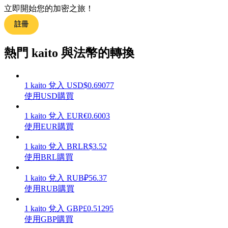
立即開始您的加密之旅！
註冊
熱門 kaito 與法幣的轉換
理財
1
kaito
兌入
USD
$
0.69077
使用USD購買
1
kaito
兌入
EUR
€
0.6003
使用EUR購買
1
kaito
兌入
BRL
R$
3.52
使用BRL購買
增值寶
1
kaito
兌入
RUB
₽
56.37
使您的資產穩定增值
使用RUB購買
1
kaito
兌入
GBP
£
0.51295
使用GBP購買