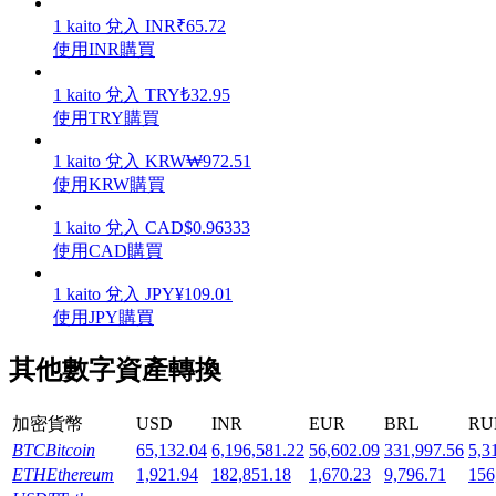
1
kaito
兌入
INR
₹
65.72
使用INR購買
1
kaito
兌入
TRY
₺
32.95
使用TRY購買
機槍池
1
kaito
兌入
KRW
₩
972.51
一鍵質押鎖定高收益
使用KRW購買
1
kaito
兌入
CAD
$
0.96333
使用CAD購買
1
kaito
兌入
JPY
¥
109.01
使用JPY購買
其他數字資產轉換
Launchpool
加密貨幣
USD
INR
EUR
BRL
RU
活期質押獲得熱門資產
BTC
Bitcoin
65,132.04
6,196,581.22
56,602.09
331,997.56
5,3
ETH
Ethereum
1,921.94
182,851.18
1,670.23
9,796.71
156