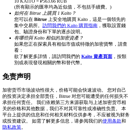
10 KAITO = ₽563.66 RUB
(所有顯示的匯率均為近似值，不包括手續費。)
如何在 Bitrue 上購買 1 Kaito？
您可以在
Bitrue
上安全地購買 Kaito，這是一個領先的
BTC 專享獎勵
集中交易所。
訪問我們的 Kaito 購買指南
，獲取設置錢
包、驗證身份和下單的逐步說明。
充值並交易BTC瓜分 25,000 USDT 獎池！
有哪些與 Kaito 相似的加密資產？
如果您正在探索具有相似市值或特徵的加密貨幣，請查
看：
欲了解更多詳情，請訪問我們的
Kaito 資產頁面
，按類
充值CASHCAT & 赢取
別或表現發現相關的幣和替代幣。
瓜分 500000 CASHCAT 獎池
免责声明
加密货币市场波动性很大，价格可能会快速波动。 您对自己
的投资决定承担全部责任，Bitrue 对您可能遭受的任何损失不
BitMart 用戶遷移專享
承担任何责任。 我们依赖第三方来源获取与上述加密货币相
关的价格和其他数据，我们不对其可靠性或准确性负责。 本
註冊&交易贏 500,000 USDT
平台上提供的信息和任何相关材料仅供参考，不应被视为财务
或投资建议。 如需了解更多信息，请参阅我们的
使用条款
和
隐私政策
。