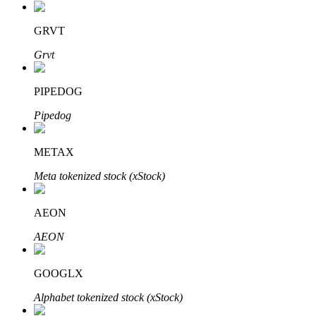
了解如何賺取穩定收入
GRVT
Bitrue
AI
Grvt
PIPEDOG
Pipedog
METAX
合夥人計劃
Meta tokenized stock (xStock)
AEON
AEON
GOOGLX
Alphabet tokenized stock (xStock)
Bitrue渠道合伙人