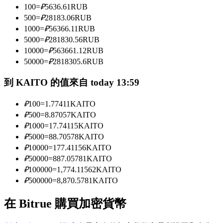
100
=
₽
5636.61
RUB
500
=
₽
28183.06
RUB
1000
=
₽
56366.11
RUB
成為跟單交易員
5000
=
₽
281830.56
RUB
坐享盈利分成和跟單分傭
10000
=
₽
563661.12
RUB
50000
=
₽
2818305.6
RUB
到 KAITO 的值來自 today 13:59
₽
100
=
1.77411
KAITO
₽
500
=
8.87057
KAITO
₽
1000
=
17.74115
KAITO
₽
5000
=
88.70578
KAITO
₽
10000
=
177.41156
KAITO
合約資訊
₽
50000
=
887.05781
KAITO
₽
100000
=
1,774.11562
KAITO
包含交易情況等的大數據分析
₽
500000
=
8,870.5781
KAITO
在 Bitrue 購買加密貨幣