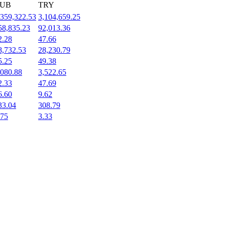
UB
TRY
,359,322.53
3,104,659.25
58,835.23
92,013.36
2.28
47.66
8,732.53
28,230.79
5.25
49.38
,080.88
3,522.65
2.33
47.69
6.60
9.62
33.04
308.79
.75
3.33