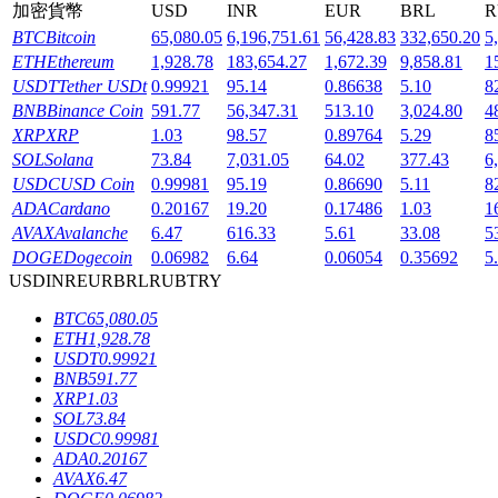
加密貨幣
USD
INR
EUR
BRL
R
BTC
Bitcoin
65,080.05
6,196,751.61
56,428.83
332,650.20
5
ETH
Ethereum
1,928.78
183,654.27
1,672.39
9,858.81
1
USDT
Tether USDt
0.99921
95.14
0.86638
5.10
8
BNB
Binance Coin
591.77
56,347.31
513.10
3,024.80
4
機槍池
XRP
XRP
1.03
98.57
0.89764
5.29
8
SOL
Solana
73.84
7,031.05
64.02
377.43
6
一鍵質押鎖定高收益
USDC
USD Coin
0.99981
95.19
0.86690
5.11
8
ADA
Cardano
0.20167
19.20
0.17486
1.03
1
AVAX
Avalanche
6.47
616.33
5.61
33.08
5
DOGE
Dogecoin
0.06982
6.64
0.06054
0.35692
5
USD
INR
EUR
BRL
RUB
TRY
BTC
65,080.05
ETH
1,928.78
USDT
0.99921
BNB
591.77
Launchpool
XRP
1.03
SOL
73.84
活期質押獲得熱門資產
USDC
0.99981
ADA
0.20167
AVAX
6.47