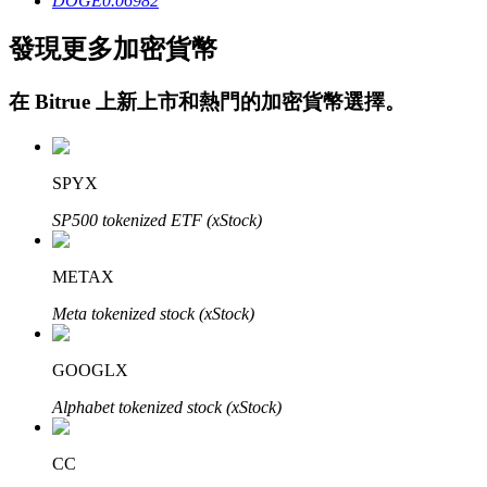
DOGE
0.06982
發現更多加密貨幣
在
Bitrue
上新上市和熱門的加密貨幣選擇。
鎖倉BTR
SPYX
輕鬆獲得多重福利
SP500 tokenized ETF (xStock)
METAX
Meta tokenized stock (xStock)
GOOGLX
Alphabet tokenized stock (xStock)
借貸寶
CC
借貸數字貨幣，及時且安全的服務