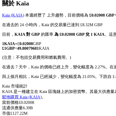
關於 Kaia
Kaia (KAIA)
本週經歷了 上升趨勢，目前價格為
£0.02008 GB
在過去的 24 小時內，Kaia 的交易量已達到 £8.32M GBP
幣本位永續
目前，
KAIA 對 GBP
的匯率
為 £0.02008 GBP 兌 1 KAIA
。這
以數字貨幣為保證金的永續合約
1
KAIA
=
£
0.02008
GBP
£
1
GBP
=
49.80079681
KAIA
(注意：不包括交易費用和燃氣費用。)
TradFi
在過去 7 天中，Kaia 的價格已經上升，變化幅度為 2.27%。
在過
美股、外匯、貴金屬及大宗商品衍生性商品
與上個月相比，Kaia 已經減少，變化幅度為 21.05%。下跌自 £--
Kaia 市場統計
KAIA 是一種建立在 Kaia 區塊鏈上的加密貨幣。其最大供應量為 
鬆地購買 Kaia (KAIA)
。
當前價格
£
0.02008
流通供應量
6.39B
市值
£
127.22M