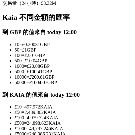
交易量（24小時）
£
8.32M
USDC永續
Kaia 不同金額的匯率
多種以USDC結算的永續合約
到 GBP 的值來自 today 12:00
10
=
£
0.20081
GBP
50
=
£
1
GBP
100
=
£
2.01
GBP
500
=
£
10.04
GBP
1000
=
£
20.08
GBP
5000
=
£
100.41
GBP
10000
=
£
200.81
GBP
跟單
50000
=
£
1004.07
GBP
與頂尖交易專家同行
到 KAIA 的值來自 today 12:00
£
10
=
497.972
KAIA
£
50
=
2,489.862
KAIA
£
100
=
4,979.724
KAIA
£
500
=
24,898.623
KAIA
£
1000
=
49,797.246
KAIA
£
5000
=
248,986.231
KAIA