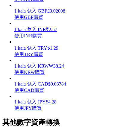
1
kaia
兌入
GBP
£
0.02008
使用GBP購買
1
kaia
兌入
INR
₹
2.57
理財
使用INR購買
1
kaia
兌入
TRY
₺
1.29
使用TRY購買
1
kaia
兌入
KRW
₩
38.24
使用KRW購買
1
kaia
兌入
CAD
$
0.03784
使用CAD購買
增值寶
1
kaia
兌入
JPY
¥
4.28
使您的資產穩定增值
使用JPY購買
其他數字資產轉換