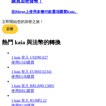
購買加密貨幣！
在Bitrue上使用多種付款選項購買Kaia。
立即開始您的加密之旅！
合約指南
註冊
合約功能使用指南
熱門 kaia 與法幣的轉換
1
kaia
兌入
USD
$
0.027
使用USD購買
1
kaia
兌入
EUR
€
0.02341
使用EUR購買
交易策略
1
kaia
兌入
BRL
R$
0.13805
使用BRL購買
學習如何保持盈利
1
kaia
兌入
RUB
₽
2.22
使用RUB購買