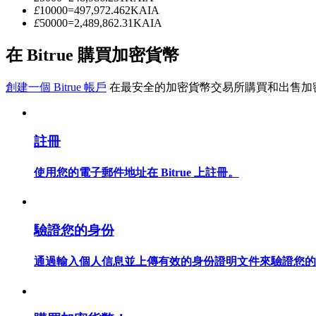
£
10000
=
497,972.462
KAIA
£
50000
=
2,489,862.31
KAIA
成為跟單交易員
在 Bitrue 購買加密貨幣
坐享盈利分成和跟單分傭
創建一個 Bitrue 帳戶
在最安全的加密貨幣交易所購買和出售加
註冊
使用您的電子郵件地址在 Bitrue 上註冊。
合約資訊
驗證您的身份
包含交易情況等的大數據分析
通過輸入個人信息並上傳有效的身份證明文件來驗證您的