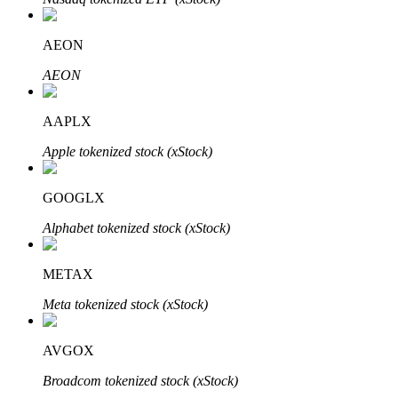
了解如何賺取穩定收入
AEON
Bitrue
AI
AEON
AAPLX
Apple tokenized stock (xStock)
GOOGLX
合夥人計劃
Alphabet tokenized stock (xStock)
METAX
Meta tokenized stock (xStock)
AVGOX
Broadcom tokenized stock (xStock)
Bitrue渠道合伙人