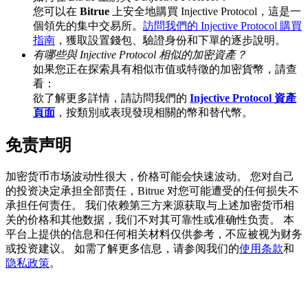
您可以在
Bitrue
上安全地購買 Injective Protocol，這是一
個領先的集中交易所。
訪問我們的 Injective Protocol 購買
指南
，獲取設置錢包、驗證身份和下單的逐步說明。
有哪些與 Injective Protocol 相似的加密資產？
BTC 專享獎勵
如果您正在探索具有相似市值或特徵的加密貨幣，請查
充值並交易BTC瓜分 25,000 USDT 獎池！
看：
欲了解更多詳情，請訪問我們的
Injective Protocol 資產
頁面
，按類別或表現發現相關的幣和替代幣。
免责声明
充值CASHCAT & 赢取
瓜分 500000 CASHCAT 獎池
加密货币市场波动性很大，价格可能会快速波动。 您对自己
的投资决定承担全部责任，Bitrue 对您可能遭受的任何损失不
承担任何责任。 我们依赖第三方来源获取与上述加密货币相
关的价格和其他数据，我们不对其可靠性或准确性负责。 本
BitMart 用戶遷移專享
平台上提供的信息和任何相关材料仅供参考，不应被视为财务
或投资建议。 如需了解更多信息，请参阅我们的
使用条款
和
註冊&交易贏 500,000 USDT
隐私政策
。