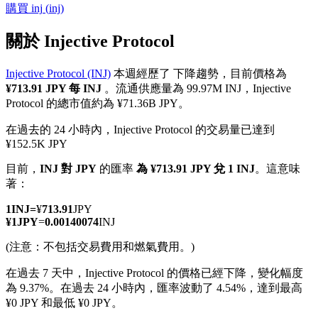
購買
inj
(
inj
)
關於 Injective Protocol
Injective Protocol (INJ)
本週經歷了 下降趨勢，目前價格為
幣本位永續
¥713.91 JPY 每 INJ
。流通供應量為 99.97M INJ，Injective
Protocol 的總市值約為 ¥71.36B JPY。
以數字貨幣為保證金的永續合約
在過去的 24 小時內，Injective Protocol 的交易量已達到
¥152.5K JPY
TradFi
目前，
INJ 對 JPY
的匯率
為 ¥713.91 JPY 兌 1 INJ
。這意味
著：
美股、外匯、貴金屬及大宗商品衍生性商品
1
INJ
=
¥
713.91
JPY
¥
1
JPY
=
0.00140074
INJ
(注意：不包括交易費用和燃氣費用。)
在過去 7 天中，Injective Protocol 的價格已經下降，變化幅度
為 9.37%。
在過去 24 小時內，匯率波動了 4.54%，達到最高
¥0 JPY 和最低 ¥0 JPY。