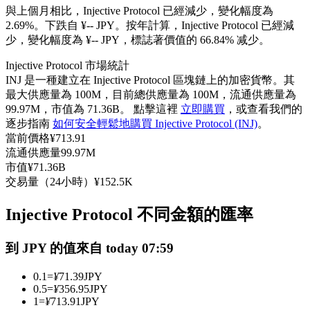
與上個月相比，Injective Protocol 已經減少，變化幅度為
USDC永續
2.69%。下跌自 ¥-- JPY。
按年計算，Injective Protocol 已經減
少，變化幅度為 ¥-- JPY，標誌著價值的 66.84% 减少。
多種以USDC結算的永續合約
Injective Protocol 市場統計
INJ 是一種建立在 Injective Protocol 區塊鏈上的加密貨幣。其
最大供應量為 100M，目前總供應量為 100M，流通供應量為
99.97M，市值為 71.36B。 點擊這裡
立即購買
，或查看我們的
逐步指南
如何安全輕鬆地購買 Injective Protocol (INJ)
。
當前價格
¥
713.91
流通供應量
99.97M
市值
¥
71.36B
交易量（24小時）
¥
152.5K
跟單
與頂尖交易專家同行
Injective Protocol 不同金額的匯率
到 JPY 的值來自 today 07:59
0.1
=
¥
71.39
JPY
0.5
=
¥
356.95
JPY
1
=
¥
713.91
JPY