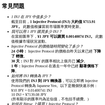
常見問題
最高達65%佣金！
1 INJ 在 JPY 中值多少？
截至目前，
1 Injective Protocol (INJ) 大約值 ¥713.91
JPY。
此數值根據當前市場匯率實時更新。
我可以用 1 JPY 購買多少 INJ？
在當前匯率下，
¥1 JPY 可以購買 0.00140074 INJ。
此數
值根據市場狀況波動。
Injective Protocol 的價格隨時間變化了多少？
24 小時：
Injective Protocol 的價格自昨天以來已經
下降
邀请好友
了 輕微
。
30 天：
INJ 對 JPY 的匯率相比上個月已
減少
。
邀請朋友獲得現金獎勵
1 年：
Injective Protocol 在過去一年中已經
顯著價格下
降
。
如何將 INJ 轉換為 JPY？
使用我們的
INJ 到 JPY 轉換器
，可以立即將 Injective
Protocol 轉換為 Japanese Yen。以下是幾個快速示例：
¥10 JPY = 0.01400741 INJ
10 INJ = ¥7139.08 JPY
(所有顯示的匯率均為近似值，不包括手續費。)
BTC 專享獎勵
如何在 Bitrue 上購買 1 Injective Protocol？