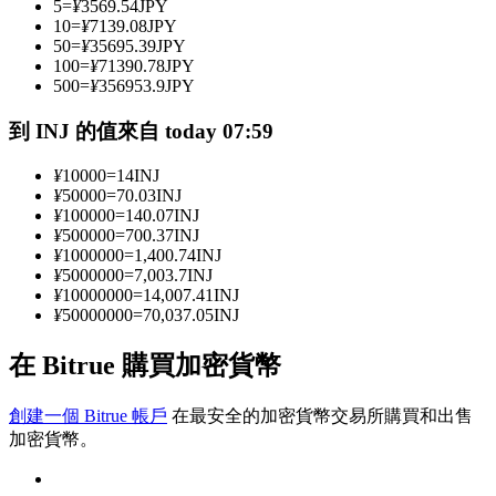
5
=
¥
3569.54
JPY
10
=
¥
7139.08
JPY
50
=
¥
35695.39
JPY
100
=
¥
71390.78
JPY
成為跟單交易員
500
=
¥
356953.9
JPY
坐享盈利分成和跟單分傭
到 INJ 的值來自 today 07:59
¥
10000
=
14
INJ
¥
50000
=
70.03
INJ
¥
100000
=
140.07
INJ
¥
500000
=
700.37
INJ
¥
1000000
=
1,400.74
INJ
¥
5000000
=
7,003.7
INJ
¥
10000000
=
14,007.41
INJ
¥
50000000
=
70,037.05
INJ
合約資訊
在 Bitrue 購買加密貨幣
包含交易情況等的大數據分析
創建一個 Bitrue 帳戶
在最安全的加密貨幣交易所購買和出售
加密貨幣。