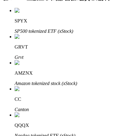
SPYX
SP500 tokenized ETF (xStock)
GRVT
Grvt
定投理财
享受活期理財及長期收益
AMZNX
Amazon tokenized stock (xStock)
CC
Canton
QQQX
學習理財
Nasdaq tokenized ETF (xStock)