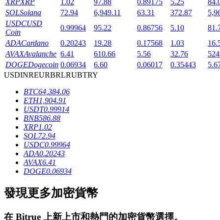
XRP
XRP
1.02
97.88
0.89175
5.25
84.
SOL
Solana
72.94
6,949.11
63.31
372.87
5,9
USDC
USD
0.99964
95.22
0.86756
5.10
81.
Coin
ADA
Cardano
0.20243
19.28
0.17568
1.03
16.
AVAX
Avalanche
6.41
610.66
5.56
32.76
524
DOGE
Dogecoin
0.06934
6.60
0.06017
0.35443
5.6
鎖倉BTR
USD
INR
EUR
BRL
RUB
TRY
BTC
64,384.06
輕鬆獲得多重福利
ETH
1,904.91
USDT
0.99914
BNB
586.88
XRP
1.02
SOL
72.94
USDC
0.99964
ADA
0.20243
AVAX
6.41
DOGE
0.06934
發現更多加密貨幣
借貸寶
借貸數字貨幣，及時且安全的服務
在
Bitrue
上新上市和熱門的加密貨幣選擇。