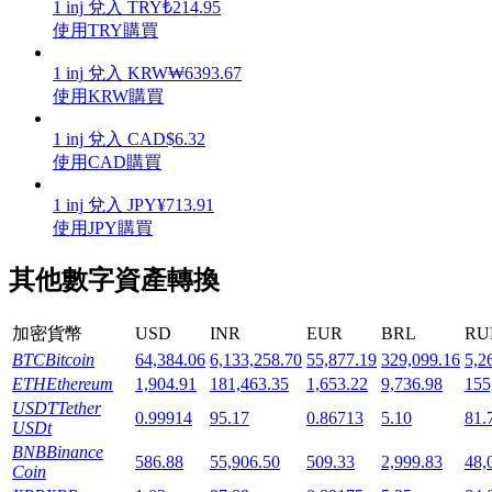
1
inj
兌入
TRY
₺
214.95
使用TRY購買
1
inj
兌入
KRW
₩
6393.67
使用KRW購買
機槍池
1
inj
兌入
CAD
$
6.32
使用CAD購買
一鍵質押鎖定高收益
1
inj
兌入
JPY
¥
713.91
使用JPY購買
其他數字資產轉換
加密貨幣
USD
INR
EUR
BRL
RU
BTC
Bitcoin
64,384.06
6,133,258.70
55,877.19
329,099.16
5,2
ETH
Ethereum
1,904.91
181,463.35
1,653.22
9,736.98
155
Launchpool
USDT
Tether
0.99914
95.17
0.86713
5.10
81.
USDt
活期質押獲得熱門資產
BNB
Binance
586.88
55,906.50
509.33
2,999.83
48,
Coin