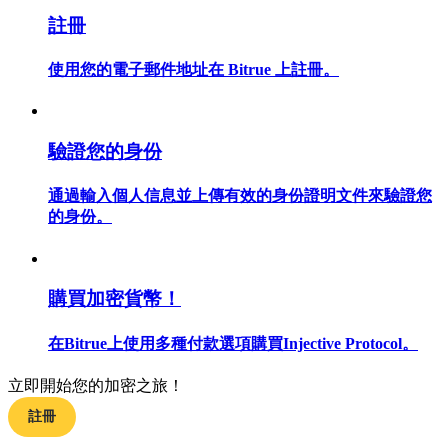
註冊
使用您的電子郵件地址在 Bitrue 上註冊。
合約指南
合約功能使用指南
驗證您的身份
通過輸入個人信息並上傳有效的身份證明文件來驗證您
的身份。
購買加密貨幣！
在Bitrue上使用多種付款選項購買Injective Protocol。
交易策略
學習如何保持盈利
立即開始您的加密之旅！
註冊