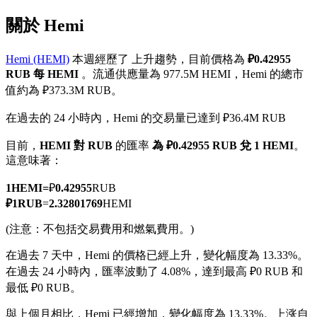
關於 Hemi
Hemi (HEMI)
本週經歷了 上升趨勢，目前價格為
₽0.42955
RUB 每 HEMI
。流通供應量為 977.5M HEMI，Hemi 的總市
幣本位永續
值約為 ₽373.3M RUB。
以數字貨幣為保證金的永續合約
在過去的 24 小時內，Hemi 的交易量已達到 ₽36.4M RUB
目前，
HEMI 對 RUB
的匯率
為 ₽0.42955 RUB 兌 1 HEMI
。
這意味著：
TradFi
美股、外匯、貴金屬及大宗商品衍生性商品
1
HEMI
=
₽
0.42955
RUB
₽
1
RUB
=
2.32801769
HEMI
(注意：不包括交易費用和燃氣費用。)
在過去 7 天中，Hemi 的價格已經上升，變化幅度為 13.33%。
在過去 24 小時內，匯率波動了 4.08%，達到最高 ₽0 RUB 和
最低 ₽0 RUB。
與上個月相比，Hemi 已經增加，變化幅度為 13.33%。上涨自