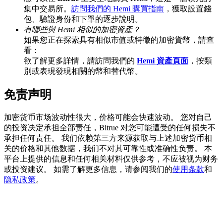
集中交易所。
訪問我們的 Hemi 購買指南
，獲取設置錢
包、驗證身份和下單的逐步說明。
有哪些與 Hemi 相似的加密資產？
如果您正在探索具有相似市值或特徵的加密貨幣，請查
看：
充值CASHCAT & 赢取
欲了解更多詳情，請訪問我們的
Hemi 資產頁面
，按類
瓜分 500000 CASHCAT 獎池
別或表現發現相關的幣和替代幣。
免责声明
BitMart 用戶遷移專享
加密货币市场波动性很大，价格可能会快速波动。 您对自己
的投资决定承担全部责任，Bitrue 对您可能遭受的任何损失不
註冊&交易贏 500,000 USDT
承担任何责任。 我们依赖第三方来源获取与上述加密货币相
关的价格和其他数据，我们不对其可靠性或准确性负责。 本
平台上提供的信息和任何相关材料仅供参考，不应被视为财务
或投资建议。 如需了解更多信息，请参阅我们的
使用条款
和
貴金屬財富季 · 交易巔峰賽
隐私政策
。
抽獎衝榜 · 贏33,333 USDT