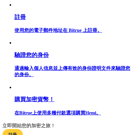
註冊
使用您的電子郵件地址在 Bitrue 上註冊。
合約指南
合約功能使用指南
驗證您的身份
通過輸入個人信息並上傳有效的身份證明文件來驗證您
的身份。
購買加密貨幣！
交易策略
在Bitrue上使用多種付款選項購買Hemi。
學習如何保持盈利
立即開始您的加密之旅！
註冊