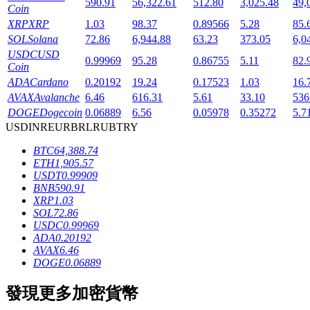
590.91
56,322.61
512.80
3,025.48
49,
Coin
XRP
XRP
1.03
98.37
0.89566
5.28
85.
SOL
Solana
72.86
6,944.88
63.23
373.05
6,0
USDC
USD
0.99969
95.28
0.86755
5.11
82.
Coin
ADA
Cardano
0.20192
19.24
0.17523
1.03
16.
AVAX
Avalanche
6.46
616.31
5.61
33.10
536
鎖倉BTR
DOGE
Dogecoin
0.06889
6.56
0.05978
0.35272
5.7
USD
INR
EUR
BRL
RUB
TRY
輕鬆獲得多重福利
BTC
64,388.74
ETH
1,905.57
USDT
0.99909
BNB
590.91
XRP
1.03
SOL
72.86
USDC
0.99969
ADA
0.20192
AVAX
6.46
DOGE
0.06889
借貸寶
發現更多加密貨幣
借貸數字貨幣，及時且安全的服務