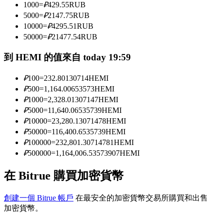
1000
=
₽
429.55
RUB
5000
=
₽
2147.75
RUB
10000
=
₽
4295.51
RUB
成為跟單交易員
50000
=
₽
21477.54
RUB
坐享盈利分成和跟單分傭
到 HEMI 的值來自 today 19:59
₽
100
=
232.80130714
HEMI
₽
500
=
1,164.00653573
HEMI
₽
1000
=
2,328.01307147
HEMI
₽
5000
=
11,640.06535739
HEMI
₽
10000
=
23,280.13071478
HEMI
₽
50000
=
116,400.6535739
HEMI
₽
100000
=
232,801.30714781
HEMI
合約資訊
₽
500000
=
1,164,006.53573907
HEMI
包含交易情況等的大數據分析
在 Bitrue 購買加密貨幣
創建一個 Bitrue 帳戶
在最安全的加密貨幣交易所購買和出售
加密貨幣。