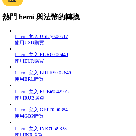
熱門 hemi 與法幣的轉換
理財
1
hemi
兌入
USD
$
0.00517
使用USD購買
1
hemi
兌入
EUR
€
0.00449
使用EUR購買
1
hemi
兌入
BRL
R$
0.02649
使用BRL購買
1
hemi
兌入
RUB
₽
0.42955
增值寶
使用RUB購買
使您的資產穩定增值
1
hemi
兌入
GBP
£
0.00384
使用GBP購買
1
hemi
兌入
INR
₹
0.49328
使用INR購買