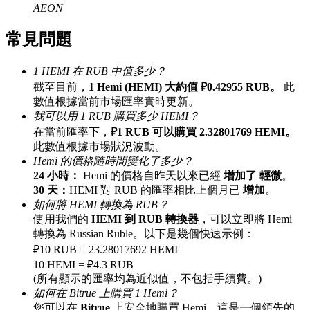
AEON
最高達65%佣金！
常見問題
1 HEMI 在 RUB 中值多少？
截至目前，
1 Hemi (HEMI) 大約值 ₽0.42955 RUB。
此
數值根據當前市場匯率實時更新。
我可以用 1 RUB 購買多少 HEMI？
在當前匯率下，
₽1 RUB 可以購買 2.32801769 HEMI。
此數值根據市場狀況波動。
Hemi 的價格隨時間變化了多少？
邀请好友
24 小時：
Hemi 的價格自昨天以來已經
增加了 輕微
。
邀請朋友獲得現金獎勵
30 天：
HEMI 對 RUB 的匯率相比上個月已
增加
。
如何將 HEMI 轉換為 RUB？
充值CASHCAT & 赢取
使用我們的
HEMI 到 RUB 轉換器
，可以立即將 Hemi
轉換為 Russian Ruble。以下是幾個快速示例：
₽10 RUB = 23.28017692 HEMI
10 HEMI = ₽4.3 RUB
(所有顯示的匯率均為近似值，不包括手續費。)
如何在 Bitrue 上購買 1 Hemi？
您可以在
Bitrue
上安全地購買 Hemi，這是一個領先的