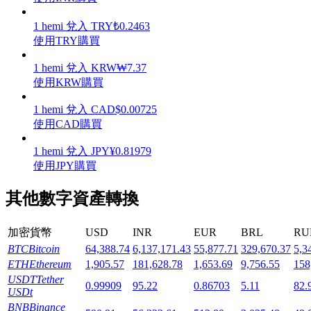
1
hemi
兌入
TRY
₺
0.2463
使用TRY購買
1
hemi
兌入
KRW
₩
7.37
機槍池
使用KRW購買
一鍵質押鎖定高收益
1
hemi
兌入
CAD
$
0.00725
使用CAD購買
1
hemi
兌入
JPY
¥
0.81979
使用JPY購買
其他數字資產轉換
加密貨幣
USD
INR
EUR
BRL
RU
Launchpool
BTC
Bitcoin
64,388.74
6,137,171.43
55,877.71
329,670.37
5,3
ETH
Ethereum
1,905.57
181,628.78
1,653.69
9,756.55
158
活期質押獲得熱門資產
USDT
Tether
0.99909
95.22
0.86703
5.11
82.
USDt
BNB
Binance