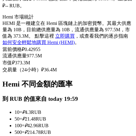
₽-- RUB。
USDC永續
Hemi 市場統計
多種以USDC結算的永續合約
HEMI 是一種建立在 Hemi 區塊鏈上的加密貨幣。其最大供應
量為 10B，目前總供應量為 10B，流通供應量為 977.5M，市
值為 373.3M。 點擊這裡
立即購買
，或查看我們的逐步指南
如何安全輕鬆地購買 Hemi (HEMI)
。
當前價格
₽
0.42955
流通供應量
977.5M
市值
₽
373.3M
交易量（24小時）
₽
36.4M
跟單
Hemi 不同金額的匯率
與頂尖交易專家同行
到 RUB 的值來自 today 19:59
10
=
₽
4.3
RUB
50
=
₽
21.48
RUB
100
=
₽
42.96
RUB
500
=
₽
214.78
RUB