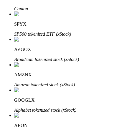
了解如何賺取穩定收入
Canton
Bitrue
AI
SPYX
SP500 tokenized ETF (xStock)
AVGOX
Broadcom tokenized stock (xStock)
合夥人計劃
AMZNX
Amazon tokenized stock (xStock)
GOOGLX
Alphabet tokenized stock (xStock)
AEON
Bitrue渠道合伙人