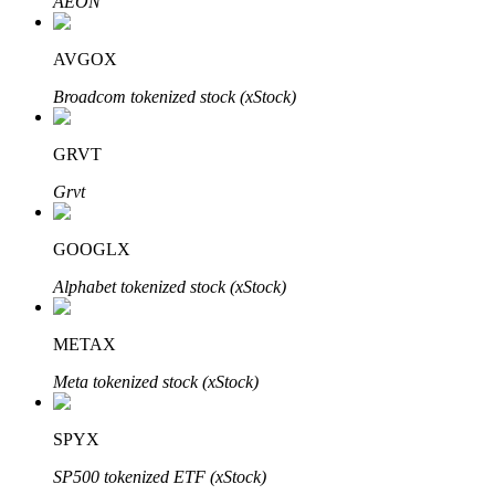
AEON
了解如何賺取穩定收入
AVGOX
Bitrue
AI
Broadcom tokenized stock (xStock)
GRVT
Grvt
GOOGLX
合夥人計劃
Alphabet tokenized stock (xStock)
METAX
Meta tokenized stock (xStock)
SPYX
SP500 tokenized ETF (xStock)
Bitrue渠道合伙人