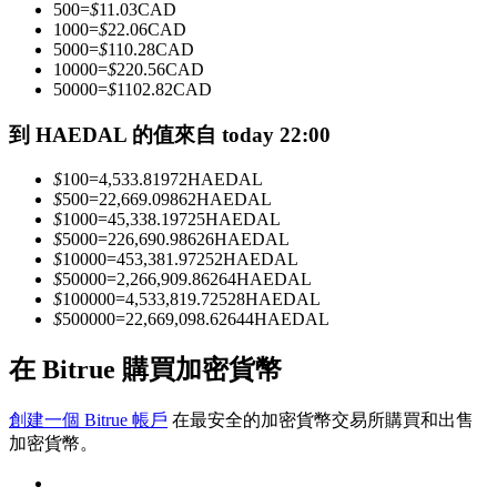
500
=
$
11.03
CAD
1000
=
$
22.06
CAD
5000
=
$
110.28
CAD
10000
=
$
220.56
CAD
成為跟單交易員
50000
=
$
1102.82
CAD
坐享盈利分成和跟單分傭
到 HAEDAL 的值來自 today 22:00
$
100
=
4,533.81972
HAEDAL
$
500
=
22,669.09862
HAEDAL
$
1000
=
45,338.19725
HAEDAL
$
5000
=
226,690.98626
HAEDAL
$
10000
=
453,381.97252
HAEDAL
$
50000
=
2,266,909.86264
HAEDAL
$
100000
=
4,533,819.72528
HAEDAL
$
500000
=
22,669,098.62644
HAEDAL
合約資訊
在 Bitrue 購買加密貨幣
包含交易情況等的大數據分析
創建一個 Bitrue 帳戶
在最安全的加密貨幣交易所購買和出售
加密貨幣。