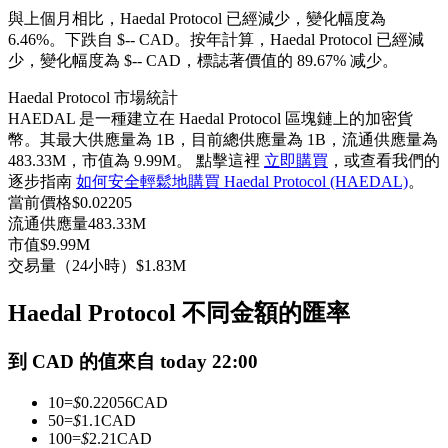
與上個月相比，Haedal Protocol 已經減少，變化幅度為
USDC永續
6.46%。下跌自 $-- CAD。
按年計算，Haedal Protocol 已經減
多種以USDC結算的永續合約
少，變化幅度為 $-- CAD，標誌著價值的 89.67% 减少。
Haedal Protocol 市場統計
HAEDAL 是一種建立在 Haedal Protocol 區塊鏈上的加密貨
幣。其最大供應量為 1B，目前總供應量為 1B，流通供應量為
483.33M，市值為 9.99M。 點擊這裡
立即購買
，或查看我們的
逐步指南
如何安全輕鬆地購買 Haedal Protocol (HAEDAL)
。
當前價格
$
0.02205
流通供應量
483.33M
市值
$
9.99M
交易量（24小時）
$
1.83M
跟單
與頂尖交易專家同行
Haedal Protocol 不同金額的匯率
到 CAD 的值來自 today 22:00
10
=
$
0.22056
CAD
50
=
$
1.1
CAD
100
=
$
2.21
CAD