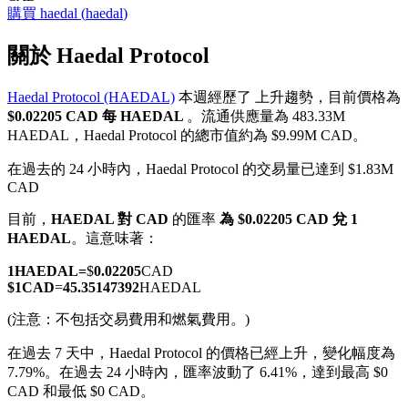
購買
haedal
(
haedal
)
關於 Haedal Protocol
Haedal Protocol (HAEDAL)
本週經歷了 上升趨勢，目前價格為
幣本位永續
$0.02205 CAD 每 HAEDAL
。流通供應量為 483.33M
HAEDAL，Haedal Protocol 的總市值約為 $9.99M CAD。
以數字貨幣為保證金的永續合約
在過去的 24 小時內，Haedal Protocol 的交易量已達到 $1.83M
CAD
TradFi
目前，
HAEDAL 對 CAD
的匯率
為 $0.02205 CAD 兌 1
HAEDAL
。這意味著：
美股、外匯、貴金屬及大宗商品衍生性商品
1
HAEDAL
=
$
0.02205
CAD
$
1
CAD
=
45.35147392
HAEDAL
(注意：不包括交易費用和燃氣費用。)
在過去 7 天中，Haedal Protocol 的價格已經上升，變化幅度為
7.79%。
在過去 24 小時內，匯率波動了 6.41%，達到最高 $0
CAD 和最低 $0 CAD。