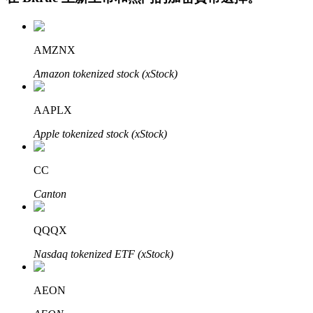
AMZNX
Amazon tokenized stock (xStock)
AAPLX
定投理财
Apple tokenized stock (xStock)
享受活期理財及長期收益
CC
Canton
QQQX
Nasdaq tokenized ETF (xStock)
AEON
學習理財