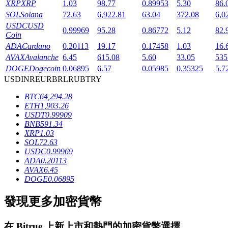
XRP
XRP
1.03
98.77
0.89953
5.30
86.
SOL
Solana
72.63
6,922.81
63.04
372.08
6,0
USDC
USD
0.99969
95.28
0.86772
5.12
82.
Coin
ADA
Cardano
0.20113
19.17
0.17458
1.03
16.
AVAX
Avalanche
6.45
615.08
5.60
33.05
535
DOGE
Dogecoin
0.06895
6.57
0.05985
0.35325
5.7
鎖倉BTR
USD
INR
EUR
BRL
RUB
TRY
輕鬆獲得多重福利
BTC
64,294.28
ETH
1,903.26
USDT
0.99909
BNB
591.34
XRP
1.03
SOL
72.63
USDC
0.99969
ADA
0.20113
AVAX
6.45
DOGE
0.06895
發現更多加密貨幣
借貸寶
借貸數字貨幣，及時且安全的服務
在
Bitrue
上新上市和熱門的加密貨幣選擇。