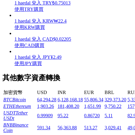
1
haedal
兌入
TRY
₺
0.75013
使用TRY購買
1
haedal
兌入
KRW
₩
22.4
使用KRW購買
機槍池
1
haedal
兌入
CAD
$
0.02205
使用CAD購買
一鍵質押鎖定高收益
1
haedal
兌入
JPY
¥
2.49
使用JPY購買
其他數字資產轉換
加密貨幣
USD
INR
EUR
BRL
RU
BTC
Bitcoin
64,294.28
6,128,168.18
55,806.34
329,373.20
5,3
ETH
Ethereum
1,903.26
181,408.20
1,651.99
9,750.22
157
Launchpool
USDT
Tether
0.99909
95.22
0.86720
5.11
82.
活期質押獲得熱門資產
USDt
BNB
Binance
591.34
56,363.88
513.27
3,029.41
49,
Coin