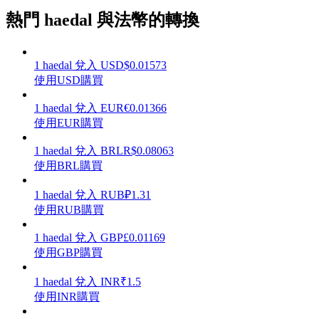
熱門 haedal 與法幣的轉換
1
haedal
兌入
USD
$
0.01573
理財
使用USD購買
1
haedal
兌入
EUR
€
0.01366
使用EUR購買
1
haedal
兌入
BRL
R$
0.08063
使用BRL購買
1
haedal
兌入
RUB
₽
1.31
使用RUB購買
增值寶
1
haedal
兌入
GBP
£
0.01169
使用GBP購買
使您的資產穩定增值
1
haedal
兌入
INR
₹
1.5
使用INR購買