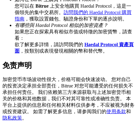
您可以在
Bitrue
上安全地購買 Haedal Protocol，這是一
個領先的集中交易所。
訪問我們的 Haedal Protocol 購買
指南
，獲取設置錢包、驗證身份和下單的逐步說明。
有哪些與 Haedal Protocol 相似的加密資產？
充值CASHCAT & 赢取
如果您正在探索具有相似市值或特徵的加密貨幣，請查
看：
瓜分 500000 CASHCAT 獎池
欲了解更多詳情，請訪問我們的
Haedal Protocol 資產頁
面
，按類別或表現發現相關的幣和替代幣。
免责声明
BitMart 用戶遷移專享
加密货币市场波动性很大，价格可能会快速波动。 您对自己
註冊&交易贏 500,000 USDT
的投资决定承担全部责任，Bitrue 对您可能遭受的任何损失不
承担任何责任。 我们依赖第三方来源获取与上述加密货币相
关的价格和其他数据，我们不对其可靠性或准确性负责。 本
平台上提供的信息和任何相关材料仅供参考，不应被视为财务
貴金屬財富季 · 交易巔峰賽
或投资建议。 如需了解更多信息，请参阅我们的
使用条款
和
隐私政策
。
抽獎衝榜 · 贏33,333 USDT