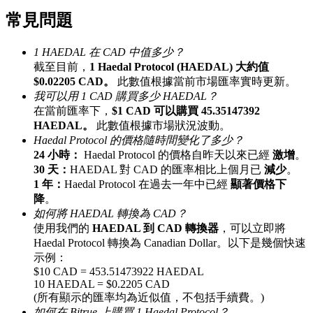
常見問題
最高達65%佣金！
1 HAEDAL 在 CAD 中值多少？
截至目前，
1 Haedal Protocol (HAEDAL) 大約值
$0.02205 CAD。
此數值根據當前市場匯率實時更新。
我可以用 1 CAD 購買多少 HAEDAL？
在當前匯率下，
$1 CAD 可以購買 45.35147392
HAEDAL。
此數值根據市場狀況波動。
Haedal Protocol 的價格隨時間變化了多少？
24 小時：
Haedal Protocol 的價格自昨天以來已經
激增
。
邀请好友
30 天：
HAEDAL 對 CAD 的匯率相比上個月已
減少
。
1 年：
Haedal Protocol 在過去一年中已經
顯著價格下
邀請朋友獲得現金獎勵
降
。
如何將 HAEDAL 轉換為 CAD？
充值CASHCAT & 赢取
使用我們的
HAEDAL 到 CAD 轉換器
，可以立即將
Haedal Protocol 轉換為 Canadian Dollar。以下是幾個快速
示例：
$10 CAD = 453.51473922 HAEDAL
10 HAEDAL = $0.2205 CAD
(所有顯示的匯率均為近似值，不包括手續費。)
如何在 Bitrue 上購買 1 Haedal Protocol？