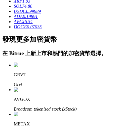
XRP
1.03
SOL
74.80
USDC
0.99989
ADA
0.19891
AVAX
6.54
DOGE
0.07035
發現更多加密貨幣
鎖倉BTR
在
Bitrue
上新上市和熱門的加密貨幣選擇。
輕鬆獲得多重福利
GRVT
Grvt
AVGOX
Broadcom tokenized stock (xStock)
借貸寶
借貸數字貨幣，及時且安全的服務
METAX