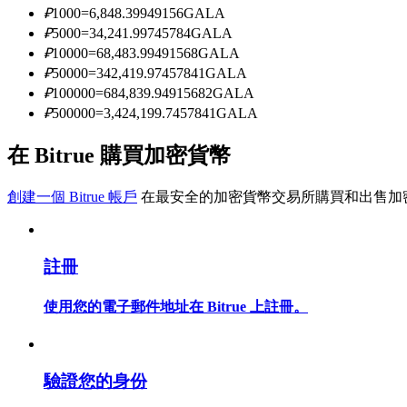
₽
1000
=
6,848.39949156
GALA
₽
5000
=
34,241.99745784
GALA
₽
10000
=
68,483.99491568
GALA
成為跟單交易員
₽
50000
=
342,419.97457841
GALA
坐享盈利分成和跟單分傭
₽
100000
=
684,839.94915682
GALA
₽
500000
=
3,424,199.7457841
GALA
在 Bitrue 購買加密貨幣
創建一個 Bitrue 帳戶
在最安全的加密貨幣交易所購買和出售加
註冊
合約資訊
使用您的電子郵件地址在 Bitrue 上註冊。
包含交易情況等的大數據分析
驗證您的身份