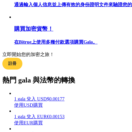
通過輸入個人信息並上傳有效的身份證明文件來驗證您的
購買加密貨幣！
合約指南
合約功能使用指南
在Bitrue上使用多種付款選項購買Gala。
立即開始您的加密之旅！
註冊
熱門 gala 與法幣的轉換
1
gala
兌入
USD
$
0.00177
交易策略
使用USD購買
學習如何保持盈利
1
gala
兌入
EUR
€
0.00153
使用EUR購買