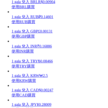
1
gala
兌入
BRL
R$
0.00904
使用BRL購買
1
gala
兌入
RUB
₽
0.14601
使用RUB購買
理財
1
gala
兌入
GBP
£
0.00131
使用GBP購買
1
gala
兌入
INR
₹
0.16886
使用INR購買
1
gala
兌入
TRY
₺
0.08466
使用TRY購買
1
gala
兌入
KRW
₩
2.5
增值寶
使用KRW購買
使您的資產穩定增值
1
gala
兌入
CAD
$
0.00247
使用CAD購買
1
gala
兌入
JPY
¥
0.28009