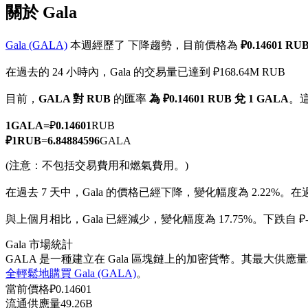
關於 Gala
Gala (GALA)
本週經歷了 下降趨勢，目前價格為
₽0.14601 R
在過去的 24 小時內，Gala 的交易量已達到 ₽168.64M RUB
幣本位永續
目前，
GALA 對 RUB
的匯率
為 ₽0.14601 RUB 兌 1 GALA
。
以數字貨幣為保證金的永續合約
1
GALA
=
₽
0.14601
RUB
₽
1
RUB
=
6.84884596
GALA
TradFi
(注意：不包括交易費用和燃氣費用。)
美股、外匯、貴金屬及大宗商品衍生性商品
在過去 7 天中，Gala 的價格已經下降，變化幅度為 2.22%。
在過
與上個月相比，Gala 已經減少，變化幅度為 17.75%。下跌自 ₽-
Gala 市場統計
GALA 是一種建立在 Gala 區塊鏈上的加密貨幣。其最大供應量為 
全輕鬆地購買 Gala (GALA)
。
當前價格
₽
0.14601
流通供應量
49.26B