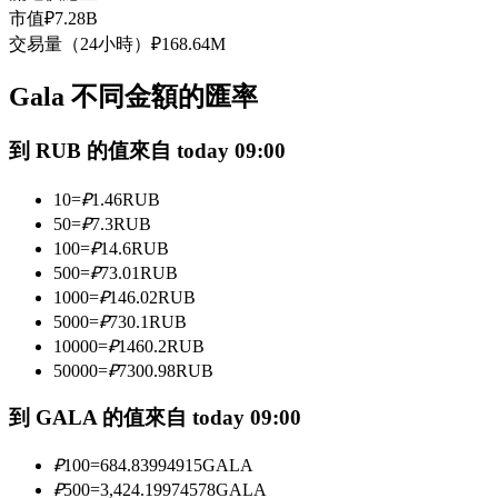
市值
₽
7.28B
USDC永續
交易量（24小時）
₽
168.64M
多種以USDC結算的永續合約
Gala 不同金額的匯率
到 RUB 的值來自 today 09:00
10
=
₽
1.46
RUB
50
=
₽
7.3
RUB
100
=
₽
14.6
RUB
500
=
₽
73.01
RUB
跟單
1000
=
₽
146.02
RUB
5000
=
₽
730.1
RUB
與頂尖交易專家同行
10000
=
₽
1460.2
RUB
50000
=
₽
7300.98
RUB
到 GALA 的值來自 today 09:00
₽
100
=
684.83994915
GALA
₽
500
=
3,424.19974578
GALA