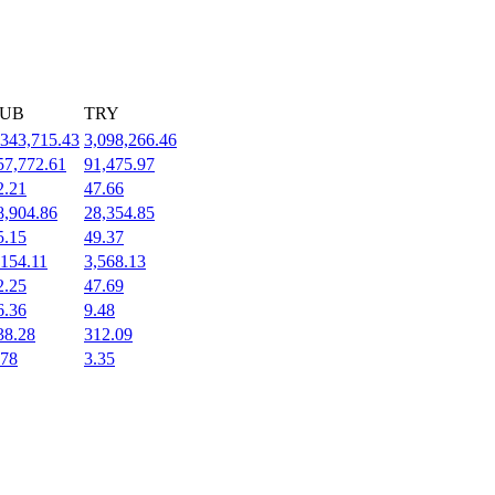
UB
TRY
,343,715.43
3,098,266.46
57,772.61
91,475.97
2.21
47.66
8,904.86
28,354.85
5.15
49.37
,154.11
3,568.13
2.25
47.69
6.36
9.48
38.28
312.09
.78
3.35