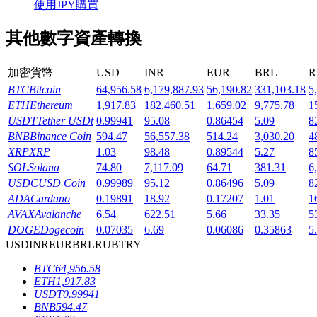
使用JPY購買
其他數字資產轉換
加密貨幣
USD
INR
EUR
BRL
R
機槍池
BTC
Bitcoin
64,956.58
6,179,887.93
56,190.82
331,103.18
5
ETH
Ethereum
1,917.83
182,460.51
1,659.02
9,775.78
1
一鍵質押鎖定高收益
USDT
Tether USDt
0.99941
95.08
0.86454
5.09
8
BNB
Binance Coin
594.47
56,557.38
514.24
3,030.20
4
XRP
XRP
1.03
98.48
0.89544
5.27
8
SOL
Solana
74.80
7,117.09
64.71
381.31
6
USDC
USD Coin
0.99989
95.12
0.86496
5.09
8
ADA
Cardano
0.19891
18.92
0.17207
1.01
1
AVAX
Avalanche
6.54
622.51
5.66
33.35
5
DOGE
Dogecoin
0.07035
6.69
0.06086
0.35863
5
USD
INR
EUR
BRL
RUB
TRY
Launchpool
BTC
64,956.58
活期質押獲得熱門資產
ETH
1,917.83
USDT
0.99941
BNB
594.47