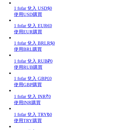
1
fofar
兌入
USD
$
0
使用USD購買
1
fofar
兌入
EUR
€
0
理財
使用EUR購買
1
fofar
兌入
BRL
R$
0
使用BRL購買
1
fofar
兌入
RUB
₽
0
使用RUB購買
1
fofar
兌入
GBP
£
0
使用GBP購買
增值寶
1
fofar
兌入
INR
₹
0
使用INR購買
使您的資產穩定增值
1
fofar
兌入
TRY
₺
0
使用TRY購買