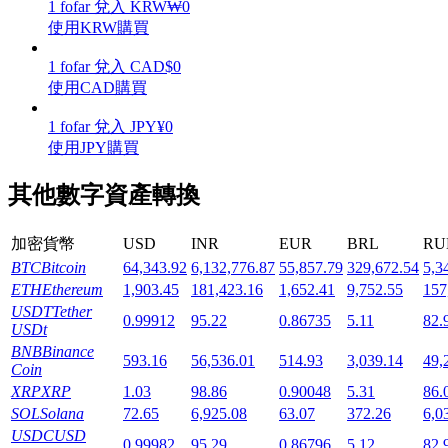
1
fofar
兌入
KRW
₩
0
使用KRW購買
1
fofar
兌入
CAD
$
0
使用CAD購買
機槍池
1
fofar
兌入
JPY
¥
0
使用JPY購買
一鍵質押鎖定高收益
其他數字資產轉換
加密貨幣
USD
INR
EUR
BRL
RU
BTC
Bitcoin
64,343.92
6,132,776.87
55,857.79
329,672.54
5,3
ETH
Ethereum
1,903.45
181,423.16
1,652.41
9,752.55
157
USDT
Tether
0.99912
95.22
0.86735
5.11
82.
USDt
BNB
Binance
Launchpool
593.16
56,536.01
514.93
3,039.14
49,
Coin
XRP
XRP
1.03
98.86
0.90048
5.31
86.
活期質押獲得熱門資產
SOL
Solana
72.65
6,925.08
63.07
372.26
6,0
USDC
USD
0.99982
95.29
0.86796
5.12
82.