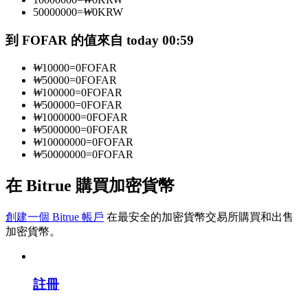
50000000
=
₩
0
KRW
到 FOFAR 的值來自 today 00:59
成為跟單交易員
₩
10000
=
0
FOFAR
坐享盈利分成和跟單分傭
₩
50000
=
0
FOFAR
₩
100000
=
0
FOFAR
₩
500000
=
0
FOFAR
₩
1000000
=
0
FOFAR
₩
5000000
=
0
FOFAR
₩
10000000
=
0
FOFAR
₩
50000000
=
0
FOFAR
在 Bitrue 購買加密貨幣
合約資訊
創建一個 Bitrue 帳戶
在最安全的加密貨幣交易所購買和出售
加密貨幣。
包含交易情況等的大數據分析
註冊