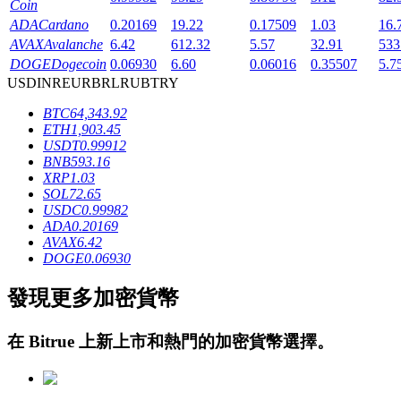
Coin
ADA
Cardano
0.20169
19.22
0.17509
1.03
16.
AVAX
Avalanche
6.42
612.32
5.57
32.91
533
DOGE
Dogecoin
0.06930
6.60
0.06016
0.35507
5.7
USD
INR
EUR
BRL
RUB
TRY
BTC
64,343.92
ETH
1,903.45
鎖倉BTR
USDT
0.99912
BNB
593.16
輕鬆獲得多重福利
XRP
1.03
SOL
72.65
USDC
0.99982
ADA
0.20169
AVAX
6.42
DOGE
0.06930
發現更多加密貨幣
在
Bitrue
上新上市和熱門的加密貨幣選擇。
借貸寶
借貸數字貨幣，及時且安全的服務