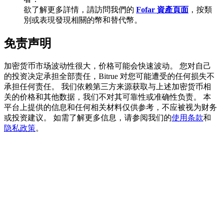
欲了解更多詳情，請訪問我們的
Fofar 資產頁面
，按類
別或表現發現相關的幣和替代幣。
免责声明
充值CASHCAT & 赢取
加密货币市场波动性很大，价格可能会快速波动。 您对自己
瓜分 500000 CASHCAT 獎池
的投资决定承担全部责任，Bitrue 对您可能遭受的任何损失不
承担任何责任。 我们依赖第三方来源获取与上述加密货币相
关的价格和其他数据，我们不对其可靠性或准确性负责。 本
平台上提供的信息和任何相关材料仅供参考，不应被视为财务
BitMart 用戶遷移專享
或投资建议。 如需了解更多信息，请参阅我们的
使用条款
和
隐私政策
。
註冊&交易贏 500,000 USDT
貴金屬財富季 · 交易巔峰賽
抽獎衝榜 · 贏33,333 USDT