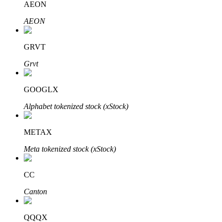
AEON
AEON
GRVT
Grvt
GOOGLX
定投理财
Alphabet tokenized stock (xStock)
享受活期理財及長期收益
METAX
Meta tokenized stock (xStock)
CC
Canton
學習理財
QQQX