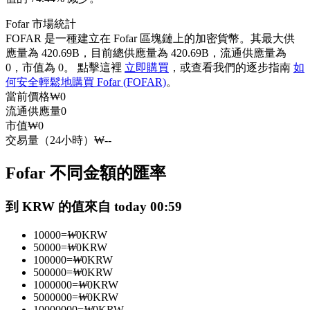
USDC永續
Fofar 市場統計
FOFAR 是一種建立在 Fofar 區塊鏈上的加密貨幣。其最大供
多種以USDC結算的永續合約
應量為 420.69B，目前總供應量為 420.69B，流通供應量為
0，市值為 0。 點擊這裡
立即購買
，或查看我們的逐步指南
如
何安全輕鬆地購買 Fofar (FOFAR)
。
當前價格
₩
0
流通供應量
0
市值
₩
0
交易量（24小時）
₩
--
Fofar 不同金額的匯率
跟單
到 KRW 的值來自 today 00:59
與頂尖交易專家同行
10000
=
₩
0
KRW
50000
=
₩
0
KRW
100000
=
₩
0
KRW
500000
=
₩
0
KRW
1000000
=
₩
0
KRW
5000000
=
₩
0
KRW
10000000
=
₩
0
KRW