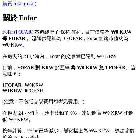
購買
fofar
(
fofar
)
關於 Fofar
Fofar (FOFAR)
本週經歷了 保持穩定，目前價格為
₩0 KRW
幣本位永續
每 FOFAR
。流通供應量為 0 FOFAR，Fofar 的總市值約為
₩0 KRW。
以數字貨幣為保證金的永續合約
在過去的 24 小時內，Fofar 的交易量已達到 ₩0 KRW
目前，
FOFAR 對 KRW
的匯率
為 ₩0 KRW 兌 1 FOFAR
。這
TradFi
意味著：
美股、外匯、貴金屬及大宗商品衍生性商品
1
FOFAR
=
₩
0
KRW
₩
1
KRW
=
0
FOFAR
(注意：不包括交易費用和燃氣費用。)
在過去 24 小時內，匯率波動了 0%，達到最高 ₩0 KRW 和最
低 ₩0 KRW。
按年計算，Fofar 已經減少，變化幅度為 ₩-- KRW，標誌著價
值的 74.44% 减少。