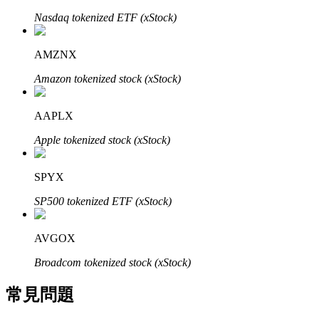
了解如何賺取穩定收入
Nasdaq tokenized ETF (xStock)
Bitrue
AI
AMZNX
Amazon tokenized stock (xStock)
AAPLX
Apple tokenized stock (xStock)
合夥人計劃
SPYX
SP500 tokenized ETF (xStock)
AVGOX
Broadcom tokenized stock (xStock)
常見問題
Bitrue渠道合伙人