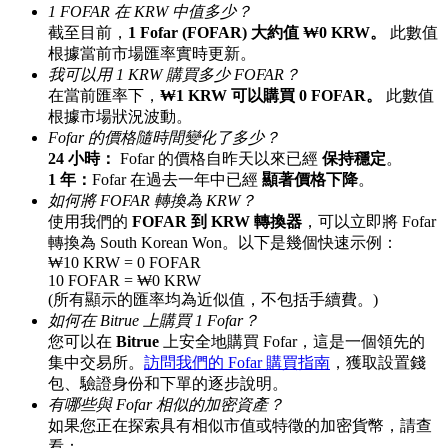
1 FOFAR 在 KRW 中值多少？
最高達65%佣金！
截至目前，
1 Fofar (FOFAR) 大約值 ₩0 KRW。
此數值
根據當前市場匯率實時更新。
我可以用 1 KRW 購買多少 FOFAR？
在當前匯率下，
₩1 KRW 可以購買 0 FOFAR。
此數值
根據市場狀況波動。
Fofar 的價格隨時間變化了多少？
24 小時：
Fofar 的價格自昨天以來已經
保持穩定
。
1 年：
Fofar 在過去一年中已經
顯著價格下降
。
如何將 FOFAR 轉換為 KRW？
使用我們的
FOFAR 到 KRW 轉換器
，可以立即將 Fofar
邀请好友
轉換為 South Korean Won。以下是幾個快速示例：
₩10 KRW = 0 FOFAR
邀請朋友獲得現金獎勵
10 FOFAR = ₩0 KRW
(所有顯示的匯率均為近似值，不包括手續費。)
充值CASHCAT & 赢取
如何在 Bitrue 上購買 1 Fofar？
您可以在
Bitrue
上安全地購買 Fofar，這是一個領先的
集中交易所。
訪問我們的 Fofar 購買指南
，獲取設置錢
包、驗證身份和下單的逐步說明。
有哪些與 Fofar 相似的加密資產？
如果您正在探索具有相似市值或特徵的加密貨幣，請查
看：