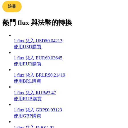
註冊
熱門 flux 與法幣的轉換
理財
1
flux
兌入
USD
$
0.04213
使用USD購買
1
flux
兌入
EUR
€
0.03645
使用EUR購買
1
flux
兌入
BRL
R$
0.21419
使用BRL購買
增值寶
1
flux
兌入
RUB
₽
3.47
使用RUB購買
使您的資產穩定增值
1
flux
兌入
GBP
£
0.03123
使用GBP購買
1
flux
兌入
INR
₹
4.01