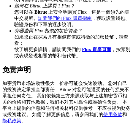
如何在 Bitrue 上購買 1 Flux？
您可以在
Bitrue
上安全地購買 Flux，這是一個領先的集
中交易所。
訪問我們的 Flux 購買指南
，獲取設置錢包、
驗證身份和下單的逐步說明。
BTC 專享獎勵
有哪些與 Flux 相似的加密資產？
充值並交易BTC瓜分 25,000 USDT 獎池！
如果您正在探索具有相似市值或特徵的加密貨幣，請查
看：
欲了解更多詳情，請訪問我們的
Flux 資產頁面
，按類別
或表現發現相關的幣和替代幣。
充值CASHCAT & 赢取
免责声明
瓜分 500000 CASHCAT 獎池
加密货币市场波动性很大，价格可能会快速波动。 您对自己
的投资决定承担全部责任，Bitrue 对您可能遭受的任何损失不
承担任何责任。 我们依赖第三方来源获取与上述加密货币相
BitMart 用戶遷移專享
关的价格和其他数据，我们不对其可靠性或准确性负责。 本
平台上提供的信息和任何相关材料仅供参考，不应被视为财务
註冊&交易贏 500,000 USDT
或投资建议。 如需了解更多信息，请参阅我们的
使用条款
和
隐私政策
。