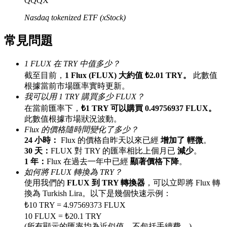
QQQX
最高達65%佣金！
Nasdaq tokenized ETF (xStock)
常見問題
1 FLUX 在 TRY 中值多少？
截至目前，
1 Flux (FLUX) 大約值 ₺2.01 TRY。
此數值
根據當前市場匯率實時更新。
我可以用 1 TRY 購買多少 FLUX？
在當前匯率下，
₺1 TRY 可以購買 0.49756937 FLUX。
邀请好友
此數值根據市場狀況波動。
Flux 的價格隨時間變化了多少？
邀請朋友獲得現金獎勵
24 小時：
Flux 的價格自昨天以來已經
增加了 輕微
。
30 天：
FLUX 對 TRY 的匯率相比上個月已
減少
。
1 年：
Flux 在過去一年中已經
顯著價格下降
。
如何將 FLUX 轉換為 TRY？
使用我們的
FLUX 到 TRY 轉換器
，可以立即將 Flux 轉
換為 Turkish Lira。以下是幾個快速示例：
₺10 TRY = 4.97569373 FLUX
10 FLUX = ₺20.1 TRY
BTC 專享獎勵
(所有顯示的匯率均為近似值，不包括手續費。)