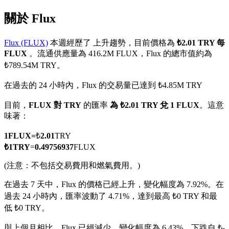
關於 Flux
Flux (FLUX)
本週經歷了 上升趨勢，目前價格為
₺2.01 TRY 每
FLUX
。流通供應量為 416.2M FLUX，Flux 的總市值約為
幣本位永續
₺789.54M TRY。
以數字貨幣為保證金的永續合約
在過去的 24 小時內，Flux 的交易量已達到 ₺4.85M TRY
目前，
FLUX 對 TRY
的匯率
為 ₺2.01 TRY 兌 1 FLUX
。這意
味著：
TradFi
美股、外匯、貴金屬及大宗商品衍生性商品
1
FLUX
=
₺
2.01
TRY
₺
1
TRY
=
0.49756937
FLUX
(注意：不包括交易費用和燃氣費用。)
在過去 7 天中，Flux 的價格已經上升，變化幅度為 7.92%。
在
過去 24 小時內，匯率波動了 4.71%，達到最高 ₺0 TRY 和最
低 ₺0 TRY。
與上個月相比，Flux 已經減少，變化幅度為 6.43%。下跌自 ₺-