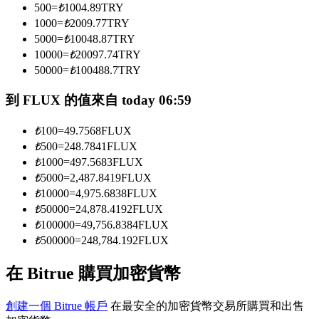
500
=
₺
1004.89
TRY
1000
=
₺
2009.77
TRY
5000
=
₺
10048.87
TRY
成為跟單交易員
10000
=
₺
20097.74
TRY
50000
=
₺
100488.7
TRY
坐享盈利分成和跟單分傭
到 FLUX 的值來自 today 06:59
₺
100
=
49.7568
FLUX
₺
500
=
248.7841
FLUX
₺
1000
=
497.5683
FLUX
₺
5000
=
2,487.8419
FLUX
₺
10000
=
4,975.6838
FLUX
₺
50000
=
24,878.4192
FLUX
合約資訊
₺
100000
=
49,756.8384
FLUX
₺
500000
=
248,784.192
FLUX
包含交易情況等的大數據分析
在 Bitrue 購買加密貨幣
創建一個 Bitrue 帳戶
在最安全的加密貨幣交易所購買和出售