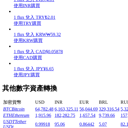
使用INR購買
1
flux
兌入
TRY
₺
2.01
使用TRY購買
機槍池
1
flux
兌入
KRW
₩
59.32
使用KRW購買
一鍵質押鎖定高收益
1
flux
兌入
CAD
$
0.05878
使用CAD購買
1
flux
兌入
JPY
¥
6.65
使用JPY購買
其他數字資產轉換
Launchpool
加密貨幣
USD
INR
EUR
BRL
RU
BTC
Bitcoin
64,782.48
6,163,325.11
56,044.69
329,316.54
5,3
活期質押獲得熱門資產
ETH
Ethereum
1,915.96
182,282.75
1,657.54
9,739.66
157
USDT
Tether
0.99918
95.06
0.86442
5.07
82.
USDt