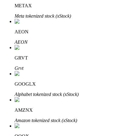
METAX
了解如何賺取穩定收入
Meta tokenized stock (xStock)
Bitrue
AI
AEON
AEON
GRVT
Grvt
合夥人計劃
GOOGLX
Alphabet tokenized stock (xStock)
AMZNX
Amazon tokenized stock (xStock)
Bitrue渠道合伙人