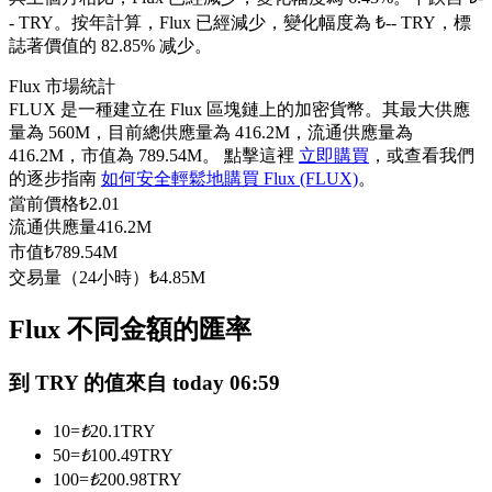
- TRY。
按年計算，Flux 已經減少，變化幅度為 ₺-- TRY，標
USDC永續
誌著價值的 82.85% 减少。
多種以USDC結算的永續合約
Flux 市場統計
FLUX 是一種建立在 Flux 區塊鏈上的加密貨幣。其最大供應
量為 560M，目前總供應量為 416.2M，流通供應量為
416.2M，市值為 789.54M。 點擊這裡
立即購買
，或查看我們
的逐步指南
如何安全輕鬆地購買 Flux (FLUX)
。
當前價格
₺
2.01
流通供應量
416.2M
市值
₺
789.54M
交易量（24小時）
₺
4.85M
跟單
Flux 不同金額的匯率
與頂尖交易專家同行
到 TRY 的值來自 today 06:59
10
=
₺
20.1
TRY
50
=
₺
100.49
TRY
100
=
₺
200.98
TRY