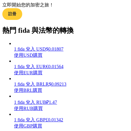
立即開始您的加密之旅！
註冊
熱門 fida 與法幣的轉換
理財
1
fida
兌入
USD
$
0.01807
使用USD購買
1
fida
兌入
EUR
€
0.01564
使用EUR購買
1
fida
兌入
BRL
R$
0.09213
使用BRL購買
增值寶
1
fida
兌入
RUB
₽
1.47
使您的資產穩定增值
使用RUB購買
1
fida
兌入
GBP
£
0.01342
使用GBP購買