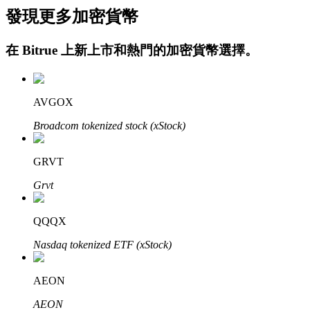
發現更多加密貨幣
在
Bitrue
上新上市和熱門的加密貨幣選擇。
AVGOX
Broadcom tokenized stock (xStock)
定投理财
享受活期理財及長期收益
GRVT
Grvt
QQQX
Nasdaq tokenized ETF (xStock)
AEON
學習理財
AEON