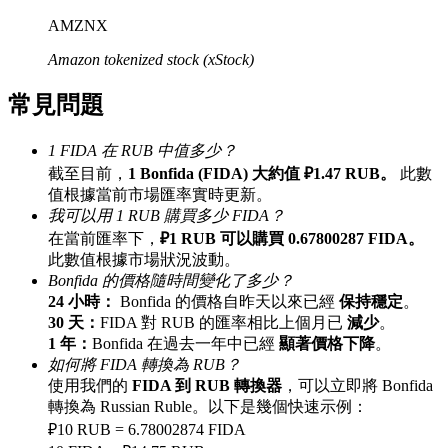
最高達65%佣金！
AMZNX
Amazon tokenized stock (xStock)
常見問題
1 FIDA 在 RUB 中值多少？
截至目前，
1 Bonfida (FIDA) 大約值 ₽1.47 RUB。
此數
值根據當前市場匯率實時更新。
我可以用 1 RUB 購買多少 FIDA？
邀请好友
在當前匯率下，
₽1 RUB 可以購買 0.67800287 FIDA。
此數值根據市場狀況波動。
邀請朋友獲得現金獎勵
Bonfida 的價格隨時間變化了多少？
24 小時：
Bonfida 的價格自昨天以來已經
保持穩定
。
30 天：
FIDA 對 RUB 的匯率相比上個月已
減少
。
1 年：
Bonfida 在過去一年中已經
顯著價格下降
。
如何將 FIDA 轉換為 RUB？
使用我們的
FIDA 到 RUB 轉換器
，可以立即將 Bonfida
轉換為 Russian Ruble。以下是幾個快速示例：
₽10 RUB = 6.78002874 FIDA
BTC 專享獎勵