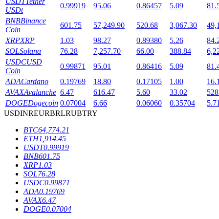
USDT
Tether
0.99919
95.06
0.86457
5.09
81.
USDt
BNB
Binance
601.75
57,249.90
520.68
3,067.30
49,
Coin
XRP
XRP
1.03
98.27
0.89380
5.26
84.
SOL
Solana
76.28
7,257.70
66.00
388.84
6,2
USDC
USD
0.99871
95.01
0.86416
5.09
81.
Coin
鎖倉BTR
ADA
Cardano
0.19769
18.80
0.17105
1.00
16.
輕鬆獲得多重福利
AVAX
Avalanche
6.47
616.47
5.60
33.02
528
DOGE
Dogecoin
0.07004
6.66
0.06060
0.35704
5.7
USD
INR
EUR
BRL
RUB
TRY
BTC
64,774.21
ETH
1,914.45
USDT
0.99919
BNB
601.75
XRP
1.03
SOL
76.28
USDC
0.99871
ADA
0.19769
借貸寶
AVAX
6.47
DOGE
0.07004
借貸數字貨幣，及時且安全的服務