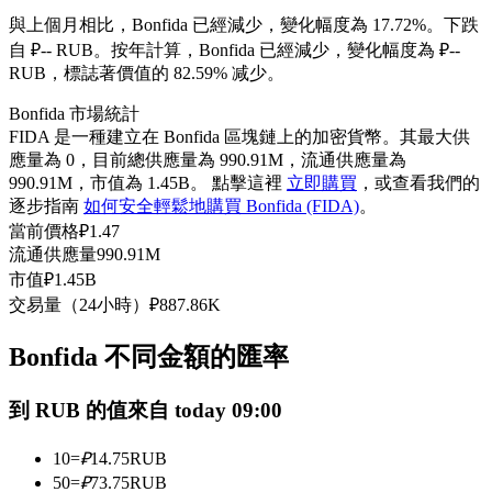
USDC永續
與上個月相比，Bonfida 已經減少，變化幅度為 17.72%。下跌
自 ₽-- RUB。
按年計算，Bonfida 已經減少，變化幅度為 ₽--
多種以USDC結算的永續合約
RUB，標誌著價值的 82.59% 减少。
Bonfida 市場統計
FIDA 是一種建立在 Bonfida 區塊鏈上的加密貨幣。其最大供
應量為 0，目前總供應量為 990.91M，流通供應量為
990.91M，市值為 1.45B。 點擊這裡
立即購買
，或查看我們的
逐步指南
如何安全輕鬆地購買 Bonfida (FIDA)
。
當前價格
₽
1.47
流通供應量
990.91M
市值
₽
1.45B
跟單
交易量（24小時）
₽
887.86K
與頂尖交易專家同行
Bonfida 不同金額的匯率
到 RUB 的值來自 today 09:00
10
=
₽
14.75
RUB
50
=
₽
73.75
RUB