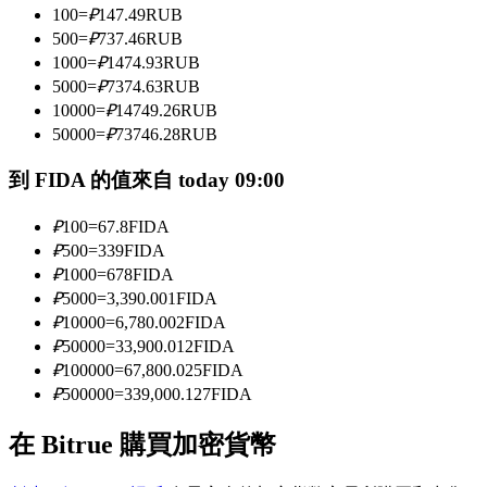
100
=
₽
147.49
RUB
500
=
₽
737.46
RUB
1000
=
₽
1474.93
RUB
成為跟單交易員
5000
=
₽
7374.63
RUB
坐享盈利分成和跟單分傭
10000
=
₽
14749.26
RUB
50000
=
₽
73746.28
RUB
到 FIDA 的值來自 today 09:00
₽
100
=
67.8
FIDA
₽
500
=
339
FIDA
₽
1000
=
678
FIDA
₽
5000
=
3,390.001
FIDA
₽
10000
=
6,780.002
FIDA
合約資訊
₽
50000
=
33,900.012
FIDA
₽
100000
=
67,800.025
FIDA
包含交易情況等的大數據分析
₽
500000
=
339,000.127
FIDA
在 Bitrue 購買加密貨幣