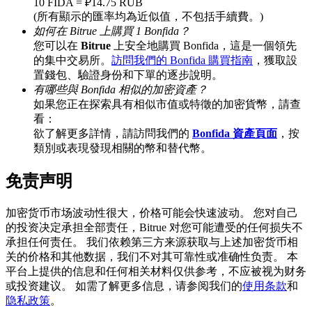
10 FIDA = ₽14.75 RUB
(所有顯示的匯率均為近似值，不包括手續費。)
如何在 Bitrue 上購買 1 Bonfida？
您可以在
Bitrue
上安全地購買 Bonfida，這是一個領先
BTC 專享獎勵
的集中交易所。
訪問我們的 Bonfida 購買指南
，獲取設
置錢包、驗證身份和下單的逐步說明。
充值並交易BTC瓜分 25,000 USDT 獎池！
有哪些與 Bonfida 相似的加密資產？
如果您正在探索具有相似市值或特徵的加密貨幣，請查
看：
欲了解更多詳情，請訪問我們的
Bonfida 資產頁面
，按
充值CASHCAT & 赢取
類別或表現發現相關的幣和替代幣。
瓜分 500000 CASHCAT 獎池
免责声明
加密货币市场波动性很大，价格可能会快速波动。 您对自己
的投资决定承担全部责任，Bitrue 对您可能遭受的任何损失不
BitMart 用戶遷移專享
承担任何责任。 我们依赖第三方来源获取与上述加密货币相
关的价格和其他数据，我们不对其可靠性或准确性负责。 本
註冊&交易贏 500,000 USDT
平台上提供的信息和任何相关材料仅供参考，不应被视为财务
或投资建议。 如需了解更多信息，请参阅我们的
使用条款
和
隐私政策
。