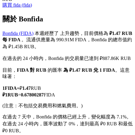
購買
fida
(
fida
)
關於 Bonfida
Bonfida (FIDA)
本週經歷了 上升趨勢，目前價格為
₽1.47 RUB
幣本位永續
每 FIDA
。流通供應量為 990.91M FIDA，Bonfida 的總市值約
以數字貨幣為保證金的永續合約
為 ₽1.45B RUB。
在過去的 24 小時內，Bonfida 的交易量已達到 ₽887.86K RUB
TradFi
目前，
FIDA 對 RUB
的匯率
為 ₽1.47 RUB 兌 1 FIDA
。這意
味著：
美股、外匯、貴金屬及大宗商品衍生性商品
1
FIDA
=
₽
1.47
RUB
₽
1
RUB
=
0.67800287
FIDA
(注意：不包括交易費用和燃氣費用。)
在過去 7 天中，Bonfida 的價格已經上升，變化幅度為 7.1%。
在過去 24 小時內，匯率波動了 0%，達到最高 ₽0 RUB 和最低
₽0 RUB。