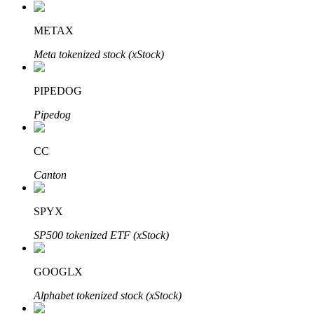
了解如何賺取穩定收入
METAX
Bitrue
AI
Meta tokenized stock (xStock)
PIPEDOG
Pipedog
CC
合夥人計劃
Canton
SPYX
SP500 tokenized ETF (xStock)
GOOGLX
Alphabet tokenized stock (xStock)
Bitrue渠道合伙人