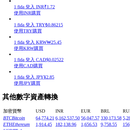
1
fida
兌入
INR
₹
1.72
使用INR購買
1
fida
兌入
TRY
₺
0.86215
使用TRY購買
機槍池
1
fida
兌入
KRW
₩
25.45
一鍵質押鎖定高收益
使用KRW購買
1
fida
兌入
CAD
$
0.02522
使用CAD購買
1
fida
兌入
JPY
¥
2.85
使用JPY購買
其他數字資產轉換
Launchpool
加密貨幣
USD
INR
EUR
BRL
RU
活期質押獲得熱門資產
BTC
Bitcoin
64,774.21
6,162,537.50
56,047.57
330,173.58
5,2
ETH
Ethereum
1,914.45
182,138.96
1,656.53
9,758.55
156