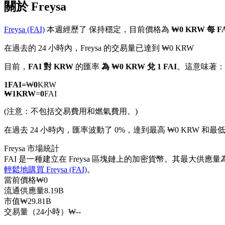
關於 Freysa
Freysa (FAI)
本週經歷了 保持穩定，目前價格為
₩0 KRW 每 F
在過去的 24 小時內，Freysa 的交易量已達到 ₩0 KRW
幣本位永續
目前，
FAI 對 KRW
的匯率
為 ₩0 KRW 兌 1 FAI
。這意味著：
以數字貨幣為保證金的永續合約
1
FAI
=
₩
0
KRW
₩
1
KRW
=
0
FAI
(注意：不包括交易費用和燃氣費用。)
TradFi
在過去 24 小時內，匯率波動了 0%，達到最高 ₩0 KRW 和最低 
美股、外匯、貴金屬及大宗商品衍生性商品
Freysa 市場統計
FAI 是一種建立在 Freysa 區塊鏈上的加密貨幣。其最大供應量為 
輕鬆地購買 Freysa (FAI)
。
當前價格
₩
0
流通供應量
8.19B
市值
₩
29.81B
交易量（24小時）
₩
--