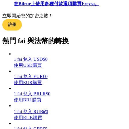
在Bitrue上使用多種付款選項購買Freysa。
立即開始您的加密之旅！
註冊
合約指南
熱門 fai 與法幣的轉換
合約功能使用指南
1
fai
兌入
USD
$
0
使用USD購買
1
fai
兌入
EUR
€
0
使用EUR購買
1
fai
兌入
BRL
R$
0
使用BRL購買
交易策略
學習如何保持盈利
1
fai
兌入
RUB
₽
0
使用RUB購買
1
fai
兌入
GBP
£
0