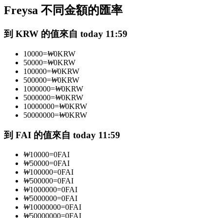
Freysa 不同金額的匯率
USDC永續
多種以USDC結算的永續合約
到 KRW 的值來自 today 11:59
10000
=
₩
0
KRW
50000
=
₩
0
KRW
100000
=
₩
0
KRW
500000
=
₩
0
KRW
1000000
=
₩
0
KRW
5000000
=
₩
0
KRW
10000000
=
₩
0
KRW
50000000
=
₩
0
KRW
跟單
到 FAI 的值來自 today 11:59
與頂尖交易專家同行
₩
10000
=
0
FAI
₩
50000
=
0
FAI
₩
100000
=
0
FAI
₩
500000
=
0
FAI
₩
1000000
=
0
FAI
₩
5000000
=
0
FAI
₩
10000000
=
0
FAI
₩
50000000
=
0
FAI