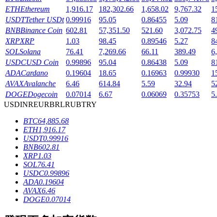
ETH
Ethereum
1,916.17
182,302.66
1,658.02
9,767.32
1
USDT
Tether USDt
0.99916
95.05
0.86455
5.09
8
BNB
Binance Coin
602.81
57,351.50
521.60
3,072.75
4
XRP
XRP
1.03
98.45
0.89546
5.27
8
SOL
Solana
76.41
7,269.66
66.11
389.49
6
機槍池
USDC
USD Coin
0.99896
95.04
0.86438
5.09
8
ADA
Cardano
0.19604
18.65
0.16963
0.99930
1
一鍵質押鎖定高收益
AVAX
Avalanche
6.46
614.84
5.59
32.94
5
DOGE
Dogecoin
0.07014
6.67
0.06069
0.35753
5
USD
INR
EUR
BRL
RUB
TRY
BTC
64,885.68
ETH
1,916.17
USDT
0.99916
BNB
602.81
XRP
1.03
SOL
76.41
Launchpool
USDC
0.99896
ADA
0.19604
活期質押獲得熱門資產
AVAX
6.46
DOGE
0.07014