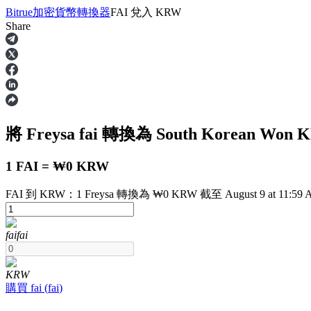
Bitrue
加密貨幣轉換器
FAI
兌入
KRW
Share
合約
將 Freysa
fai
轉換為 South Korean Won
K
1 FAI = ₩0 KRW
FAI 到 KRW：1 Freysa 轉換為 ₩0 KRW 截至 August 9 at 11:59 
USDT永續
fai
fai
多種以USDT結算的永續合約
KRW
購買
fai
(
fai
)