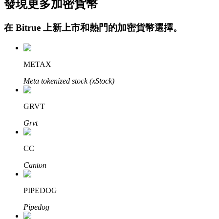
發現更多加密貨幣
在
Bitrue
上新上市和熱門的加密貨幣選擇。
METAX
鎖倉BTR
Meta tokenized stock (xStock)
輕鬆獲得多重福利
GRVT
Grvt
CC
Canton
PIPEDOG
借貸寶
Pipedog
借貸數字貨幣，及時且安全的服務