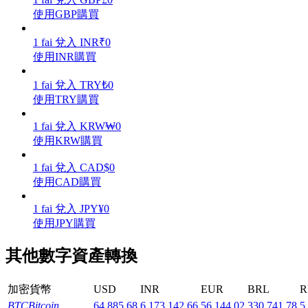
使用GBP購買
1
fai
兌入
INR
₹
0
使用INR購買
理財
1
fai
兌入
TRY
₺
0
使用TRY購買
1
fai
兌入
KRW
₩
0
使用KRW購買
1
fai
兌入
CAD
$
0
使用CAD購買
1
fai
兌入
JPY
¥
0
增值寶
使用JPY購買
使您的資產穩定增值
其他數字資產轉換
加密貨幣
USD
INR
EUR
BRL
R
BTC
Bitcoin
64,885.68
6,173,142.66
56,144.02
330,741.78
5