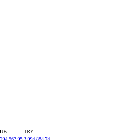
UB
TRY
,294,567.95
3,094,884.74