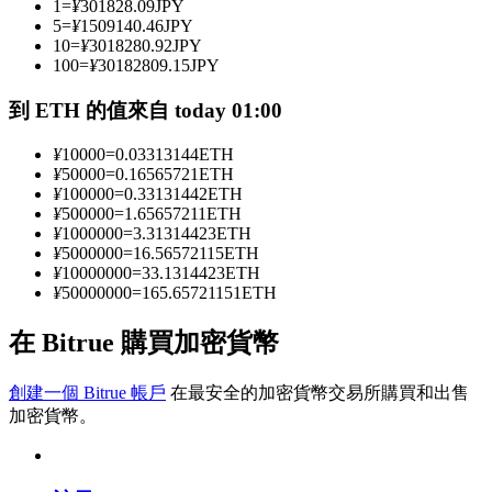
1
=
¥
301828.09
JPY
5
=
¥
1509140.46
JPY
10
=
¥
3018280.92
JPY
100
=
¥
30182809.15
JPY
成為跟單交易員
到 ETH 的值來自 today 01:00
坐享盈利分成和跟單分傭
¥
10000
=
0.03313144
ETH
¥
50000
=
0.16565721
ETH
¥
100000
=
0.33131442
ETH
¥
500000
=
1.65657211
ETH
¥
1000000
=
3.31314423
ETH
¥
5000000
=
16.56572115
ETH
¥
10000000
=
33.1314423
ETH
¥
50000000
=
165.65721151
ETH
合約資訊
在 Bitrue 購買加密貨幣
包含交易情況等的大數據分析
創建一個 Bitrue 帳戶
在最安全的加密貨幣交易所購買和出售
加密貨幣。