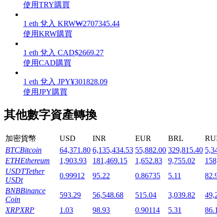
使用TRY購買
1
eth
兌入
KRW
₩
2707345.44
使用KRW購買
1
eth
兌入
CAD
$
2669.27
機槍池
使用CAD購買
一鍵質押鎖定高收益
1
eth
兌入
JPY
¥
301828.09
使用JPY購買
其他數字資產轉換
加密貨幣
USD
INR
EUR
BRL
RU
BTC
Bitcoin
64,371.80
6,135,434.53
55,882.00
329,815.40
5,3
ETH
Ethereum
1,903.93
181,469.15
1,652.83
9,755.02
158
USDT
Tether
Launchpool
0.99912
95.22
0.86735
5.11
82.
USDt
活期質押獲得熱門資產
BNB
Binance
593.29
56,548.68
515.04
3,039.82
49,
Coin
XRP
XRP
1.03
98.93
0.90114
5.31
86.