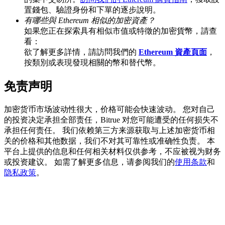
置錢包、驗證身份和下單的逐步說明。
有哪些與 Ethereum 相似的加密資產？
如果您正在探索具有相似市值或特徵的加密貨幣，請查
看：
充值CASHCAT & 赢取
欲了解更多詳情，請訪問我們的
Ethereum 資產頁面
，
按類別或表現發現相關的幣和替代幣。
瓜分 500000 CASHCAT 獎池
免责声明
加密货币市场波动性很大，价格可能会快速波动。 您对自己
BitMart 用戶遷移專享
的投资决定承担全部责任，Bitrue 对您可能遭受的任何损失不
承担任何责任。 我们依赖第三方来源获取与上述加密货币相
註冊&交易贏 500,000 USDT
关的价格和其他数据，我们不对其可靠性或准确性负责。 本
平台上提供的信息和任何相关材料仅供参考，不应被视为财务
或投资建议。 如需了解更多信息，请参阅我们的
使用条款
和
隐私政策
。
貴金屬財富季 · 交易巔峰賽
抽獎衝榜 · 贏33,333 USDT