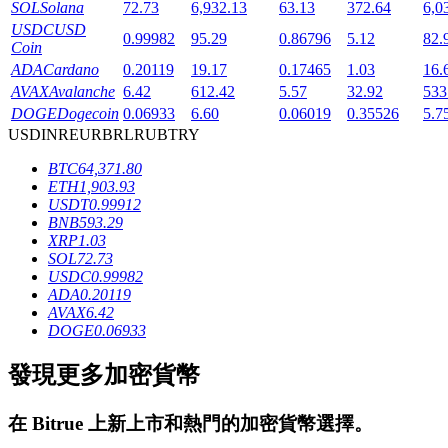
SOL
Solana
72.73
6,932.13
63.13
372.64
6,0
USDC
USD
0.99982
95.29
0.86796
5.12
82.
Coin
ADA
Cardano
0.20119
19.17
0.17465
1.03
16.
AVAX
Avalanche
6.42
612.42
5.57
32.92
533
DOGE
Dogecoin
0.06933
6.60
0.06019
0.35526
5.7
USD
INR
EUR
BRL
RUB
TRY
鎖倉BTR
BTC
64,371.80
ETH
1,903.93
輕鬆獲得多重福利
USDT
0.99912
BNB
593.29
XRP
1.03
SOL
72.73
USDC
0.99982
ADA
0.20119
AVAX
6.42
DOGE
0.06933
發現更多加密貨幣
借貸寶
在
Bitrue
上新上市和熱門的加密貨幣選擇。
借貸數字貨幣，及時且安全的服務