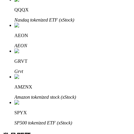
了解如何賺取穩定收入
QQQX
Bitrue
AI
Nasdaq tokenized ETF (xStock)
AEON
AEON
GRVT
合夥人計劃
Grvt
AMZNX
Amazon tokenized stock (xStock)
SPYX
SP500 tokenized ETF (xStock)
Bitrue渠道合伙人