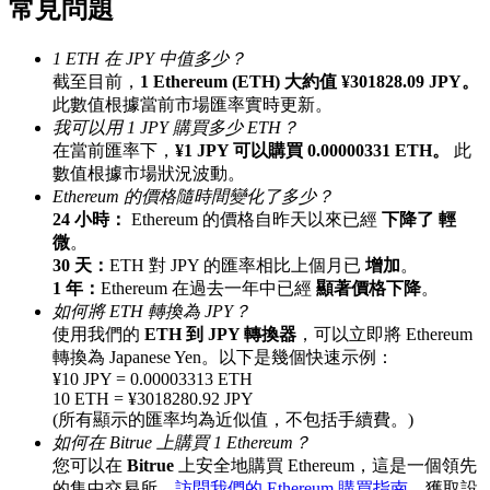
常見問題
最高達65%佣金！
1 ETH 在 JPY 中值多少？
截至目前，
1 Ethereum (ETH) 大約值 ¥301828.09 JPY。
此數值根據當前市場匯率實時更新。
我可以用 1 JPY 購買多少 ETH？
在當前匯率下，
¥1 JPY 可以購買 0.00000331 ETH。
此
數值根據市場狀況波動。
Ethereum 的價格隨時間變化了多少？
24 小時：
Ethereum 的價格自昨天以來已經
下降了 輕
微
。
邀请好友
30 天：
ETH 對 JPY 的匯率相比上個月已
增加
。
1 年：
Ethereum 在過去一年中已經
顯著價格下降
。
邀請朋友獲得現金獎勵
如何將 ETH 轉換為 JPY？
使用我們的
ETH 到 JPY 轉換器
，可以立即將 Ethereum
充值CASHCAT & 赢取
轉換為 Japanese Yen。以下是幾個快速示例：
¥10 JPY = 0.00003313 ETH
10 ETH = ¥3018280.92 JPY
(所有顯示的匯率均為近似值，不包括手續費。)
如何在 Bitrue 上購買 1 Ethereum？
您可以在
Bitrue
上安全地購買 Ethereum，這是一個領先
的集中交易所。
訪問我們的 Ethereum 購買指南
，獲取設