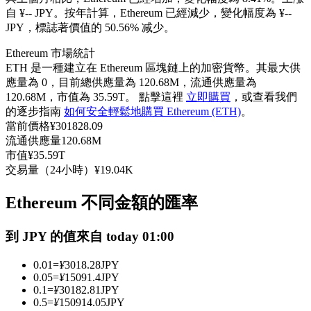
自 ¥-- JPY。
按年計算，Ethereum 已經減少，變化幅度為 ¥--
USDC永續
JPY，標誌著價值的 50.56% 减少。
多種以USDC結算的永續合約
Ethereum 市場統計
ETH 是一種建立在 Ethereum 區塊鏈上的加密貨幣。其最大供
應量為 0，目前總供應量為 120.68M，流通供應量為
120.68M，市值為 35.59T。 點擊這裡
立即購買
，或查看我們
的逐步指南
如何安全輕鬆地購買 Ethereum (ETH)
。
當前價格
¥
301828.09
流通供應量
120.68M
市值
¥
35.59T
交易量（24小時）
¥
19.04K
跟單
Ethereum 不同金額的匯率
與頂尖交易專家同行
到 JPY 的值來自 today 01:00
0.01
=
¥
3018.28
JPY
0.05
=
¥
15091.4
JPY
0.1
=
¥
30182.81
JPY
0.5
=
¥
150914.05
JPY