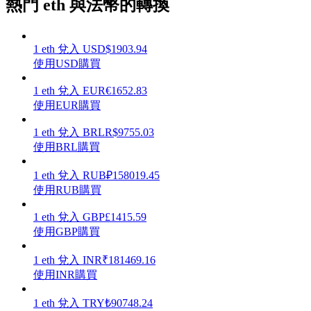
熱門 eth 與法幣的轉換
1
eth
兌入
USD
$
1903.94
使用USD購買
理財
1
eth
兌入
EUR
€
1652.83
使用EUR購買
1
eth
兌入
BRL
R$
9755.03
使用BRL購買
1
eth
兌入
RUB
₽
158019.45
使用RUB購買
1
eth
兌入
GBP
£
1415.59
增值寶
使用GBP購買
使您的資產穩定增值
1
eth
兌入
INR
₹
181469.16
使用INR購買
1
eth
兌入
TRY
₺
90748.24