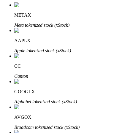
METAX
Meta tokenized stock (xStock)
AAPLX
Apple tokenized stock (xStock)
定投理财
CC
享受活期理財及長期收益
Canton
GOOGLX
Alphabet tokenized stock (xStock)
AVGOX
Broadcom tokenized stock (xStock)
學習理財