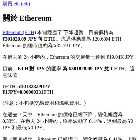
購買
eth
(
eth
)
關於 Ethereum
Ethereum (ETH)
本週經歷了 下降趨勢，目前價格為
幣本位永續
¥301828.09 JPY 每 ETH
。流通供應量為 120.68M ETH，
Ethereum 的總市值約為 ¥35.59T JPY。
以數字貨幣為保證金的永續合約
在過去的 24 小時內，Ethereum 的交易量已達到 ¥19.04K JPY
目前，
ETH 對 JPY
的匯率
為 ¥301828.09 JPY 兌 1 ETH
。這
TradFi
意味著：
美股、外匯、貴金屬及大宗商品衍生性商品
1
ETH
=
¥
301828.09
JPY
¥
1
JPY
=
0.00000331
ETH
(注意：不包括交易費用和燃氣費用。)
在過去 7 天中，Ethereum 的價格已經下降，變化幅度為
0.33%。
在過去 24 小時內，匯率波動了 0.14%，達到最高 ¥0
JPY 和最低 ¥0 JPY。
與上個月相比，Ethereum 已經增加，變化幅度為 8.41%。上涨