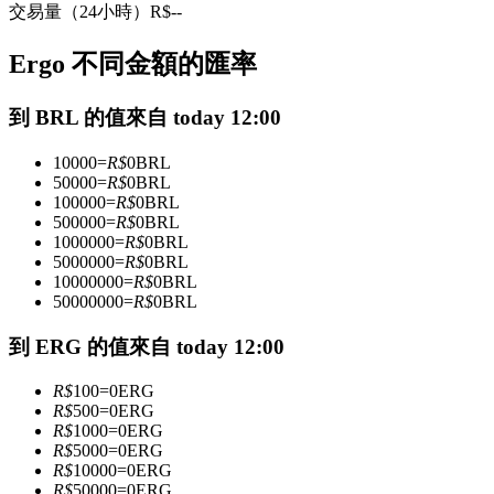
交易量（24小時）
R$
--
USDC永續
Ergo 不同金額的匯率
多種以USDC結算的永續合約
到 BRL 的值來自 today 12:00
10000
=
R$
0
BRL
50000
=
R$
0
BRL
100000
=
R$
0
BRL
500000
=
R$
0
BRL
1000000
=
R$
0
BRL
5000000
=
R$
0
BRL
10000000
=
R$
0
BRL
跟單
50000000
=
R$
0
BRL
與頂尖交易專家同行
到 ERG 的值來自 today 12:00
R$
100
=
0
ERG
R$
500
=
0
ERG
R$
1000
=
0
ERG
R$
5000
=
0
ERG
R$
10000
=
0
ERG
R$
50000
=
0
ERG