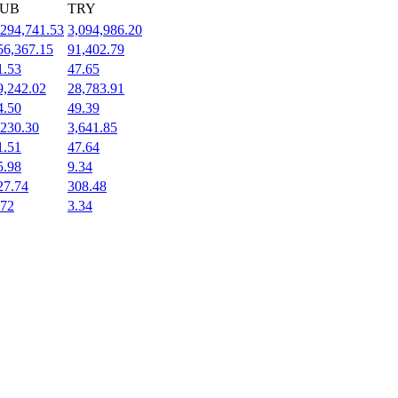
UB
TRY
,294,741.53
3,094,986.20
56,367.15
91,402.79
1.53
47.65
9,242.02
28,783.91
4.50
49.39
,230.30
3,641.85
1.51
47.64
5.98
9.34
27.74
308.48
.72
3.34