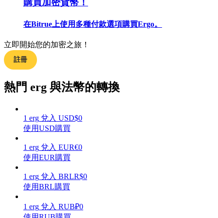
購買加密貨幣！
在Bitrue上使用多種付款選項購買Ergo。
立即開始您的加密之旅！
合約指南
註冊
合約功能使用指南
熱門 erg 與法幣的轉換
1
erg
兌入
USD
$
0
使用USD購買
1
erg
兌入
EUR
€
0
使用EUR購買
交易策略
1
erg
兌入
BRL
R$
0
使用BRL購買
學習如何保持盈利
1
erg
兌入
RUB
₽
0
使用RUB購買