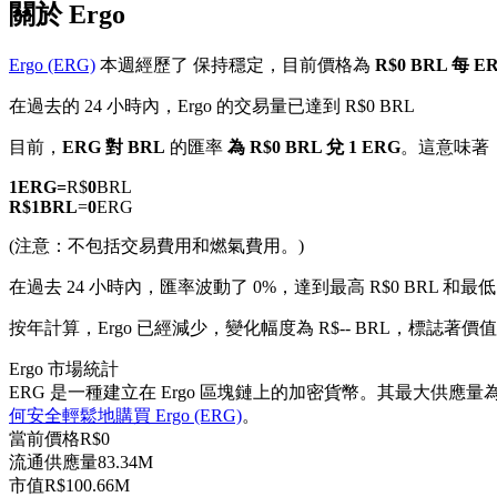
關於 Ergo
Ergo (ERG)
本週經歷了 保持穩定，目前價格為
R$0 BRL 每 E
在過去的 24 小時內，Ergo 的交易量已達到 R$0 BRL
幣本位永續
目前，
ERG 對 BRL
的匯率
為 R$0 BRL 兌 1 ERG
。這意味著
以數字貨幣為保證金的永續合約
1
ERG
=
R$
0
BRL
R$
1
BRL
=
0
ERG
(注意：不包括交易費用和燃氣費用。)
TradFi
在過去 24 小時內，匯率波動了 0%，達到最高 R$0 BRL 和最低 
美股、外匯、貴金屬及大宗商品衍生性商品
按年計算，Ergo 已經減少，變化幅度為 R$-- BRL，標誌著價值的
Ergo 市場統計
ERG 是一種建立在 Ergo 區塊鏈上的加密貨幣。其最大供應量為 97
何安全輕鬆地購買 Ergo (ERG)
。
當前價格
R$
0
流通供應量
83.34M
市值
R$
100.66M