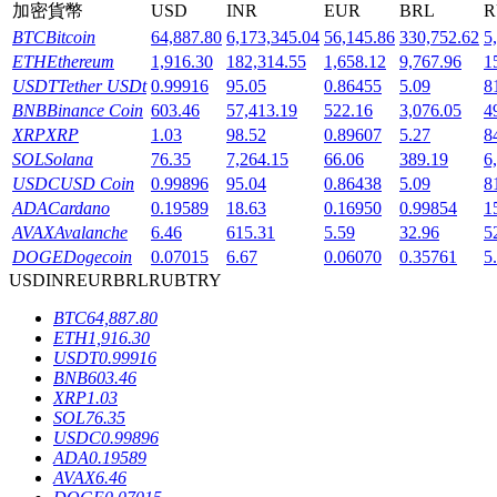
加密貨幣
USD
INR
EUR
BRL
R
BTC
Bitcoin
64,887.80
6,173,345.04
56,145.86
330,752.62
5
ETH
Ethereum
1,916.30
182,314.55
1,658.12
9,767.96
1
USDT
Tether USDt
0.99916
95.05
0.86455
5.09
8
BNB
Binance Coin
603.46
57,413.19
522.16
3,076.05
4
機槍池
XRP
XRP
1.03
98.52
0.89607
5.27
8
SOL
Solana
76.35
7,264.15
66.06
389.19
6
一鍵質押鎖定高收益
USDC
USD Coin
0.99896
95.04
0.86438
5.09
8
ADA
Cardano
0.19589
18.63
0.16950
0.99854
1
AVAX
Avalanche
6.46
615.31
5.59
32.96
5
DOGE
Dogecoin
0.07015
6.67
0.06070
0.35761
5
USD
INR
EUR
BRL
RUB
TRY
BTC
64,887.80
ETH
1,916.30
USDT
0.99916
BNB
603.46
Launchpool
XRP
1.03
SOL
76.35
活期質押獲得熱門資產
USDC
0.99896
ADA
0.19589
AVAX
6.46