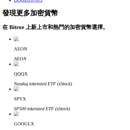
DOGE
0.07015
發現更多加密貨幣
在
Bitrue
上新上市和熱門的加密貨幣選擇。
鎖倉BTR
AEON
輕鬆獲得多重福利
AEON
QQQX
Nasdaq tokenized ETF (xStock)
SPYX
SP500 tokenized ETF (xStock)
借貸寶
GOOGLX
借貸數字貨幣，及時且安全的服務