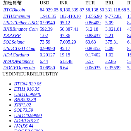
加密貨幣
USD
INR
EUR
BRL
R
BTC
Bitcoin
64,929.05
6,180,339.87
56,138.50
331,118.68
5
ETH
Ethereum
1,916.35
182,410.10
1,656.90
9,772.82
1
USDT
Tether USDt
0.99940
95.12
0.86409
5.09
8
BNB
Binance Coin
592.39
56,387.41
512.18
3,021.01
4
機槍池
XRP
XRP
1.02
97.36
0.88437
5.21
8
SOL
Solana
73.59
7,005.29
63.63
375.31
6
一鍵質押鎖定高收益
USDC
USD Coin
0.99990
95.17
0.86452
5.09
8
ADA
Cardano
0.20127
19.15
0.17402
1.02
1
AVAX
Avalanche
6.44
613.48
5.57
32.86
5
DOGE
Dogecoin
0.06980
6.64
0.06035
0.35599
5
USD
INR
EUR
BRL
RUB
TRY
BTC
64,929.05
ETH
1,916.35
USDT
0.99940
BNB
592.39
Launchpool
XRP
1.02
SOL
73.59
活期質押獲得熱門資產
USDC
0.99990
ADA
0.20127
AVAX
6.44