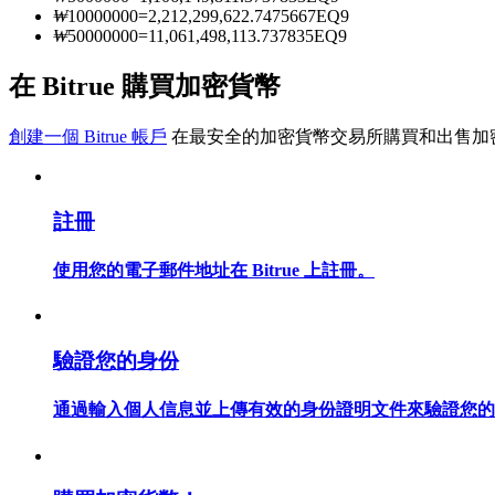
₩
10000000
=
2,212,299,622.7475667
EQ9
₩
50000000
=
11,061,498,113.737835
EQ9
成為跟單交易員
在 Bitrue 購買加密貨幣
坐享盈利分成和跟單分傭
創建一個 Bitrue 帳戶
在最安全的加密貨幣交易所購買和出售加
註冊
使用您的電子郵件地址在 Bitrue 上註冊。
合約資訊
驗證您的身份
包含交易情況等的大數據分析
通過輸入個人信息並上傳有效的身份證明文件來驗證您的