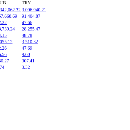
UB
TRY
,342,062.32
3,096,940.21
57,668.69
91,404.87
2.22
47.66
8,739.24
28,255.47
4.15
48.78
,055.12
3,510.32
2.26
47.69
6.56
9.60
30.27
307.41
.74
3.32