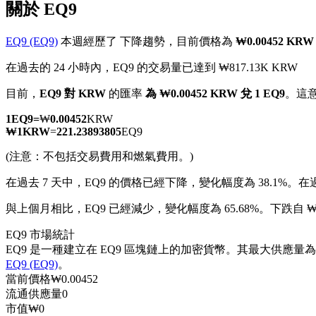
關於 EQ9
EQ9 (EQ9)
本週經歷了 下降趨勢，目前價格為
₩0.00452 KRW
在過去的 24 小時內，EQ9 的交易量已達到 ₩817.13K KRW
幣本位永續
目前，
EQ9 對 KRW
的匯率
為 ₩0.00452 KRW 兌 1 EQ9
。這
以數字貨幣為保證金的永續合約
1
EQ9
=
₩
0.00452
KRW
₩
1
KRW
=
221.23893805
EQ9
(注意：不包括交易費用和燃氣費用。)
TradFi
在過去 7 天中，EQ9 的價格已經下降，變化幅度為 38.1%。
在過
美股、外匯、貴金屬及大宗商品衍生性商品
與上個月相比，EQ9 已經減少，變化幅度為 65.68%。下跌自 ₩-
EQ9 市場統計
EQ9 是一種建立在 EQ9 區塊鏈上的加密貨幣。其最大供應量為 
EQ9 (EQ9)
。
當前價格
₩
0.00452
流通供應量
0
市值
₩
0