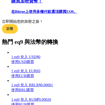
購買加密貨幣！
在Bitrue上使用多種付款選項購買EQ9。
立即開始您的加密之旅！
合約指南
註冊
合約功能使用指南
熱門 eq9 與法幣的轉換
1
eq9
兌入
USD
$
0
使用USD購買
1
eq9
兌入
EUR
€
0
使用EUR購買
交易策略
1
eq9
兌入
BRL
R$
0.00001
使用BRL購買
學習如何保持盈利
1
eq9
兌入
RUB
₽
0.00026
使用RUB購買