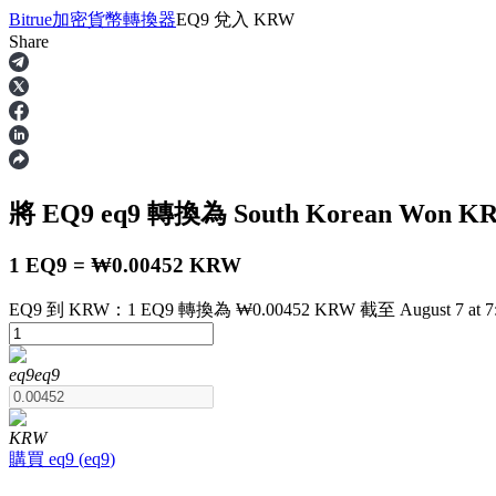
Bitrue
加密貨幣轉換器
EQ9
兌入
KRW
Share
合約
將 EQ9
eq9
轉換為 South Korean Won
K
1 EQ9 = ₩0.00452 KRW
EQ9 到 KRW：1 EQ9 轉換為 ₩0.00452 KRW 截至 August 7 at 7
USDT永續
eq9
eq9
多種以USDT結算的永續合約
KRW
購買
eq9
(
eq9
)