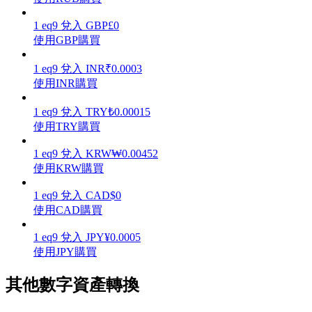
1
eq9
兌入
GBP
£
0
使用GBP購買
1
eq9
兌入
INR
₹
0.0003
理財
使用INR購買
1
eq9
兌入
TRY
₺
0.00015
使用TRY購買
1
eq9
兌入
KRW
₩
0.00452
使用KRW購買
1
eq9
兌入
CAD
$
0
使用CAD購買
增值寶
1
eq9
兌入
JPY
¥
0.0005
使您的資產穩定增值
使用JPY購買
其他數字資產轉換