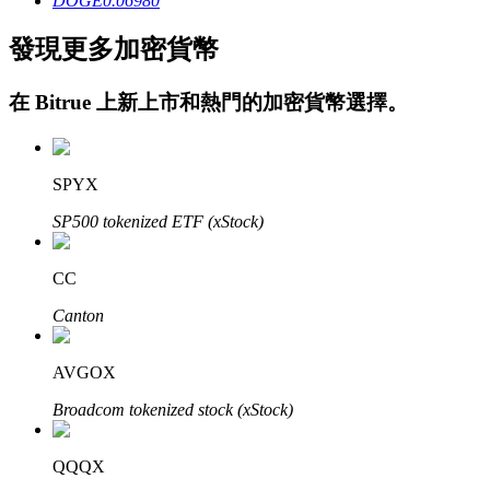
DOGE
0.06980
發現更多加密貨幣
在
Bitrue
上新上市和熱門的加密貨幣選擇。
鎖倉BTR
SPYX
輕鬆獲得多重福利
SP500 tokenized ETF (xStock)
CC
Canton
AVGOX
Broadcom tokenized stock (xStock)
借貸寶
QQQX
借貸數字貨幣，及時且安全的服務