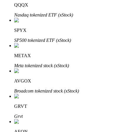
QQQX
了解如何賺取穩定收入
Nasdaq tokenized ETF (xStock)
Bitrue
AI
SPYX
SP500 tokenized ETF (xStock)
METAX
Meta tokenized stock (xStock)
合夥人計劃
AVGOX
Broadcom tokenized stock (xStock)
GRVT
Grvt
Bitrue渠道合伙人
AEON