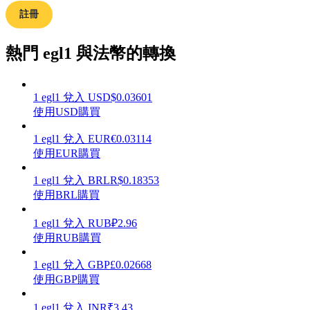
註冊
熱門 egl1 與法幣的轉換
理財
1
egl1
兌入
USD
$
0.03601
使用USD購買
1
egl1
兌入
EUR
€
0.03114
使用EUR購買
1
egl1
兌入
BRL
R$
0.18353
使用BRL購買
增值寶
1
egl1
兌入
RUB
₽
2.96
使用RUB購買
使您的資產穩定增值
1
egl1
兌入
GBP
£
0.02668
使用GBP購買
1
egl1
兌入
INR
₹
3.43