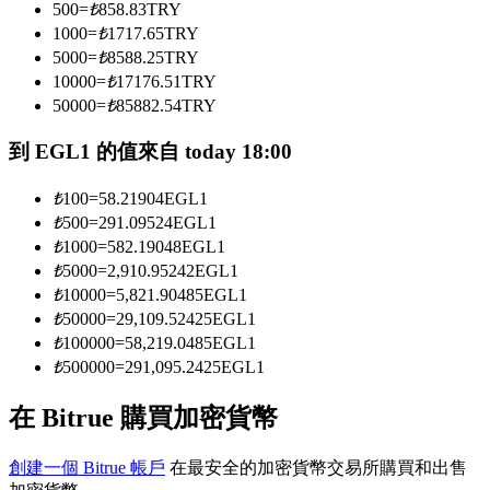
500
=
₺
858.83
TRY
1000
=
₺
1717.65
TRY
5000
=
₺
8588.25
TRY
成為跟單交易員
10000
=
₺
17176.51
TRY
50000
=
₺
85882.54
TRY
坐享盈利分成和跟單分傭
到 EGL1 的值來自 today 18:00
₺
100
=
58.21904
EGL1
₺
500
=
291.09524
EGL1
₺
1000
=
582.19048
EGL1
₺
5000
=
2,910.95242
EGL1
₺
10000
=
5,821.90485
EGL1
₺
50000
=
29,109.52425
EGL1
合約資訊
₺
100000
=
58,219.0485
EGL1
₺
500000
=
291,095.2425
EGL1
包含交易情況等的大數據分析
在 Bitrue 購買加密貨幣
創建一個 Bitrue 帳戶
在最安全的加密貨幣交易所購買和出售