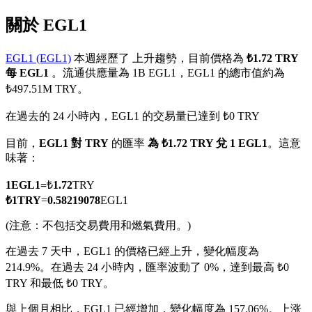
關於 EGL1
EGL1 (EGL1)
本週經歷了 上升趨勢，目前價格為
₺1.72 TRY
每 EGL1
。流通供應量為 1B EGL1，EGL1 的總市值約為
幣本位永續
₺497.51M TRY。
以數字貨幣為保證金的永續合約
在過去的 24 小時內，EGL1 的交易量已達到 ₺0 TRY
目前，
EGL1 對 TRY
的匯率
為 ₺1.72 TRY 兌 1 EGL1
。這意
味著：
TradFi
美股、外匯、貴金屬及大宗商品衍生性商品
1
EGL1
=
₺
1.72
TRY
₺
1
TRY
=
0.58219078
EGL1
(注意：不包括交易費用和燃氣費用。)
在過去 7 天中，EGL1 的價格已經上升，變化幅度為
214.9%。
在過去 24 小時內，匯率波動了 0%，達到最高 ₺0
TRY 和最低 ₺0 TRY。
與上個月相比，EGL1 已經增加，變化幅度為 157.06%。上涨