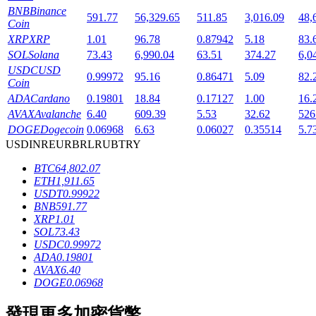
BNB
Binance
591.77
56,329.65
511.85
3,016.09
48,
Coin
XRP
XRP
1.01
96.78
0.87942
5.18
83.
SOL
Solana
73.43
6,990.04
63.51
374.27
6,0
USDC
USD
0.99972
95.16
0.86471
5.09
82.
Coin
ADA
Cardano
0.19801
18.84
0.17127
1.00
16.
鎖倉BTR
AVAX
Avalanche
6.40
609.39
5.53
32.62
526
DOGE
Dogecoin
0.06968
6.63
0.06027
0.35514
5.7
輕鬆獲得多重福利
USD
INR
EUR
BRL
RUB
TRY
BTC
64,802.07
ETH
1,911.65
USDT
0.99922
BNB
591.77
XRP
1.01
SOL
73.43
USDC
0.99972
ADA
0.19801
AVAX
6.40
借貸寶
DOGE
0.06968
借貸數字貨幣，及時且安全的服務
發現更多加密貨幣