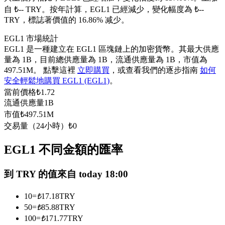
自 ₺-- TRY。
按年計算，EGL1 已經減少，變化幅度為 ₺--
USDC永續
TRY，標誌著價值的 16.86% 减少。
多種以USDC結算的永續合約
EGL1 市場統計
EGL1 是一種建立在 EGL1 區塊鏈上的加密貨幣。其最大供應
量為 1B，目前總供應量為 1B，流通供應量為 1B，市值為
497.51M。 點擊這裡
立即購買
，或查看我們的逐步指南
如何
安全輕鬆地購買 EGL1 (EGL1)
。
當前價格
₺
1.72
流通供應量
1B
市值
₺
497.51M
交易量（24小時）
₺
0
跟單
EGL1 不同金額的匯率
與頂尖交易專家同行
到 TRY 的值來自 today 18:00
10
=
₺
17.18
TRY
50
=
₺
85.88
TRY
100
=
₺
171.77
TRY