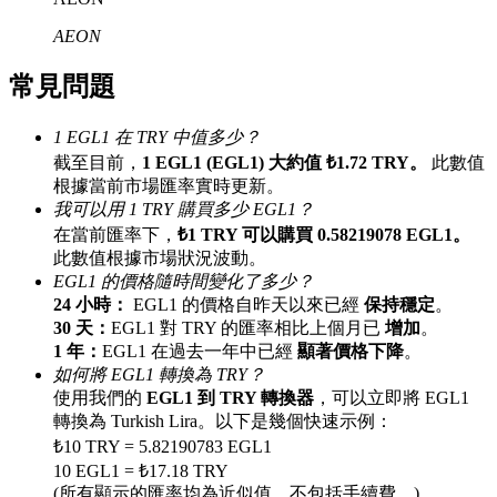
最高達65%佣金！
AEON
常見問題
1 EGL1 在 TRY 中值多少？
截至目前，
1 EGL1 (EGL1) 大約值 ₺1.72 TRY。
此數值
根據當前市場匯率實時更新。
我可以用 1 TRY 購買多少 EGL1？
在當前匯率下，
₺1 TRY 可以購買 0.58219078 EGL1。
此數值根據市場狀況波動。
邀请好友
EGL1 的價格隨時間變化了多少？
邀請朋友獲得現金獎勵
24 小時：
EGL1 的價格自昨天以來已經
保持穩定
。
30 天：
EGL1 對 TRY 的匯率相比上個月已
增加
。
1 年：
EGL1 在過去一年中已經
顯著價格下降
。
如何將 EGL1 轉換為 TRY？
使用我們的
EGL1 到 TRY 轉換器
，可以立即將 EGL1
轉換為 Turkish Lira。以下是幾個快速示例：
₺10 TRY = 5.82190783 EGL1
10 EGL1 = ₺17.18 TRY
BTC 專享獎勵
(所有顯示的匯率均為近似值，不包括手續費。)