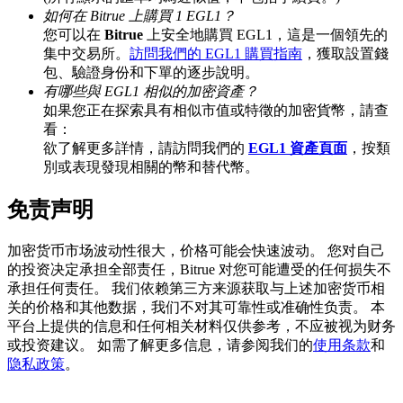
如何在 Bitrue 上購買 1 EGL1？
您可以在
Bitrue
上安全地購買 EGL1，這是一個領先的
集中交易所。
訪問我們的 EGL1 購買指南
，獲取設置錢
包、驗證身份和下單的逐步說明。
BTC 專享獎勵
有哪些與 EGL1 相似的加密資產？
充值並交易BTC瓜分 25,000 USDT 獎池！
如果您正在探索具有相似市值或特徵的加密貨幣，請查
看：
欲了解更多詳情，請訪問我們的
EGL1 資產頁面
，按類
別或表現發現相關的幣和替代幣。
充值CASHCAT & 赢取
免责声明
瓜分 500000 CASHCAT 獎池
加密货币市场波动性很大，价格可能会快速波动。 您对自己
的投资决定承担全部责任，Bitrue 对您可能遭受的任何损失不
承担任何责任。 我们依赖第三方来源获取与上述加密货币相
BitMart 用戶遷移專享
关的价格和其他数据，我们不对其可靠性或准确性负责。 本
平台上提供的信息和任何相关材料仅供参考，不应被视为财务
註冊&交易贏 500,000 USDT
或投资建议。 如需了解更多信息，请参阅我们的
使用条款
和
隐私政策
。