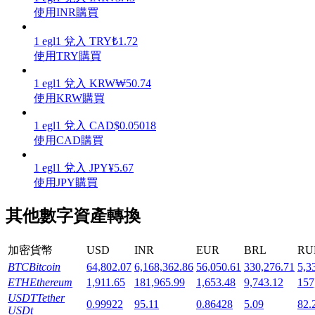
使用INR購買
1
egl1
兌入
TRY
₺
1.72
使用TRY購買
機槍池
1
egl1
兌入
KRW
₩
50.74
使用KRW購買
一鍵質押鎖定高收益
1
egl1
兌入
CAD
$
0.05018
使用CAD購買
1
egl1
兌入
JPY
¥
5.67
使用JPY購買
其他數字資產轉換
加密貨幣
USD
INR
EUR
BRL
RU
Launchpool
BTC
Bitcoin
64,802.07
6,168,362.86
56,050.61
330,276.71
5,3
活期質押獲得熱門資產
ETH
Ethereum
1,911.65
181,965.99
1,653.48
9,743.12
157
USDT
Tether
0.99922
95.11
0.86428
5.09
82.
USDt