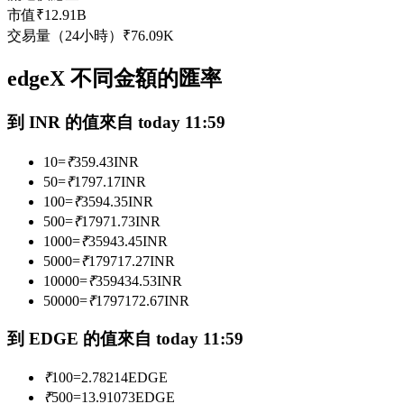
市值
₹
12.91B
USDC永續
交易量（24小時）
₹
76.09K
多種以USDC結算的永續合約
edgeX 不同金額的匯率
到 INR 的值來自 today 11:59
10
=
₹
359.43
INR
50
=
₹
1797.17
INR
100
=
₹
3594.35
INR
500
=
₹
17971.73
INR
跟單
1000
=
₹
35943.45
INR
5000
=
₹
179717.27
INR
與頂尖交易專家同行
10000
=
₹
359434.53
INR
50000
=
₹
1797172.67
INR
到 EDGE 的值來自 today 11:59
₹
100
=
2.78214
EDGE
₹
500
=
13.91073
EDGE