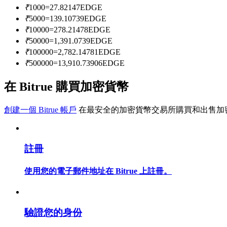
₹
1000
=
27.82147
EDGE
₹
5000
=
139.10739
EDGE
₹
10000
=
278.21478
EDGE
成為跟單交易員
₹
50000
=
1,391.0739
EDGE
坐享盈利分成和跟單分傭
₹
100000
=
2,782.14781
EDGE
₹
500000
=
13,910.73906
EDGE
在 Bitrue 購買加密貨幣
創建一個 Bitrue 帳戶
在最安全的加密貨幣交易所購買和出售加
註冊
合約資訊
使用您的電子郵件地址在 Bitrue 上註冊。
包含交易情況等的大數據分析
驗證您的身份