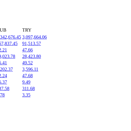
UB
TRY
,342,676.45
3,097,664.06
57,837.45
91,513.57
2.21
47.66
9,023.78
28,423.80
5.41
49.52
,202.37
3,596.11
2.24
47.68
6.37
9.49
37.58
311.68
.78
3.35