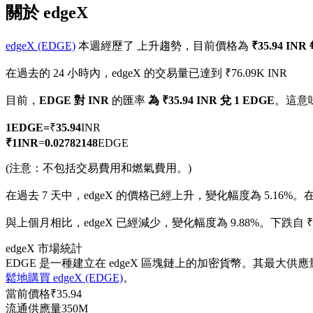
關於 edgeX
edgeX (EDGE)
本週經歷了 上升趨勢，目前價格為
₹35.94 IN
在過去的 24 小時內，edgeX 的交易量已達到 ₹76.09K INR
幣本位永續
目前，
EDGE 對 INR
的匯率
為 ₹35.94 INR 兌 1 EDGE
。這意
以數字貨幣為保證金的永續合約
1
EDGE
=
₹
35.94
INR
₹
1
INR
=
0.02782148
EDGE
TradFi
(注意：不包括交易費用和燃氣費用。)
美股、外匯、貴金屬及大宗商品衍生性商品
在過去 7 天中，edgeX 的價格已經上升，變化幅度為 5.16%。
在
與上個月相比，edgeX 已經減少，變化幅度為 9.88%。下跌自 ₹--
edgeX 市場統計
EDGE 是一種建立在 edgeX 區塊鏈上的加密貨幣。其最大供應量
鬆地購買 edgeX (EDGE)
。
當前價格
₹
35.94
流通供應量
350M