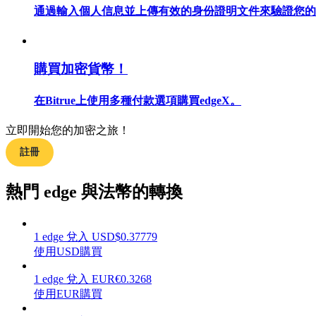
通過輸入個人信息並上傳有效的身份證明文件來驗證您的
購買加密貨幣！
合約指南
合約功能使用指南
在Bitrue上使用多種付款選項購買edgeX。
立即開始您的加密之旅！
註冊
熱門 edge 與法幣的轉換
1
edge
兌入
USD
$
0.37779
交易策略
使用USD購買
學習如何保持盈利
1
edge
兌入
EUR
€
0.3268
使用EUR購買