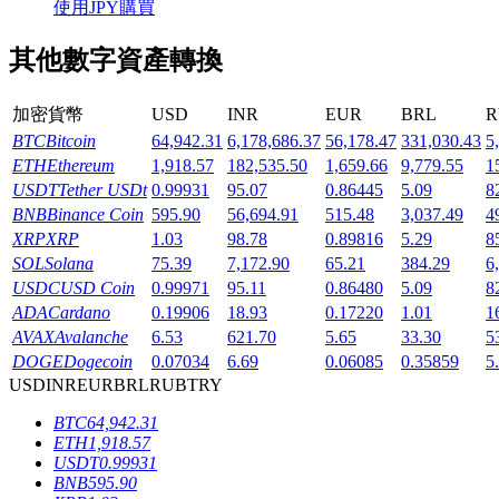
使用JPY購買
其他數字資產轉換
加密貨幣
USD
INR
EUR
BRL
R
機槍池
BTC
Bitcoin
64,942.31
6,178,686.37
56,178.47
331,030.43
5
ETH
Ethereum
1,918.57
182,535.50
1,659.66
9,779.55
1
一鍵質押鎖定高收益
USDT
Tether USDt
0.99931
95.07
0.86445
5.09
8
BNB
Binance Coin
595.90
56,694.91
515.48
3,037.49
4
XRP
XRP
1.03
98.78
0.89816
5.29
8
SOL
Solana
75.39
7,172.90
65.21
384.29
6
USDC
USD Coin
0.99971
95.11
0.86480
5.09
8
ADA
Cardano
0.19906
18.93
0.17220
1.01
1
AVAX
Avalanche
6.53
621.70
5.65
33.30
5
DOGE
Dogecoin
0.07034
6.69
0.06085
0.35859
5
USD
INR
EUR
BRL
RUB
TRY
Launchpool
BTC
64,942.31
活期質押獲得熱門資產
ETH
1,918.57
USDT
0.99931
BNB
595.90