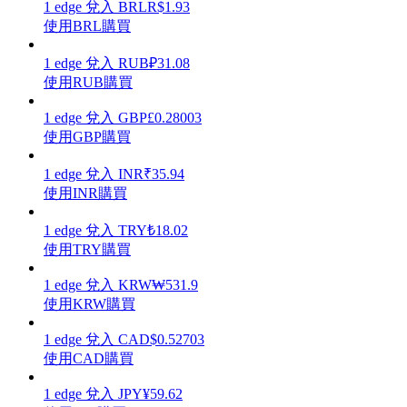
1
edge
兌入
BRL
R$
1.93
使用BRL購買
1
edge
兌入
RUB
₽
31.08
使用RUB購買
理財
1
edge
兌入
GBP
£
0.28003
使用GBP購買
1
edge
兌入
INR
₹
35.94
使用INR購買
1
edge
兌入
TRY
₺
18.02
使用TRY購買
1
edge
兌入
KRW
₩
531.9
增值寶
使用KRW購買
使您的資產穩定增值
1
edge
兌入
CAD
$
0.52703
使用CAD購買
1
edge
兌入
JPY
¥
59.62