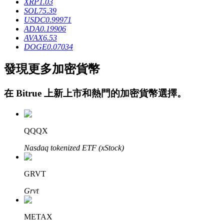
XRP
1.03
SOL
75.39
USDC
0.99971
ADA
0.19906
AVAX
6.53
DOGE
0.07034
發現更多加密貨幣
鎖倉BTR
在
Bitrue
上新上市和熱門的加密貨幣選擇。
輕鬆獲得多重福利
QQQX
Nasdaq tokenized ETF (xStock)
GRVT
Grvt
借貸寶
借貸數字貨幣，及時且安全的服務
METAX