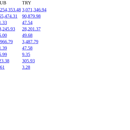
UB
TRY
,254,353.48
3,071,346.94
55,474.31
90,879.98
1.33
47.54
8,245.93
28,201.37
5.00
49.68
,966.79
3,487.79
1.39
47.58
5.99
9.35
23.38
305.93
.61
3.28