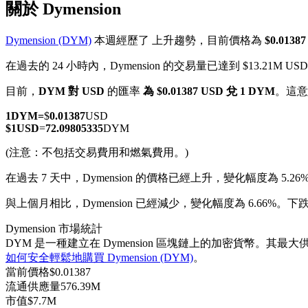
關於 Dymension
Dymension (DYM)
本週經歷了 上升趨勢，目前價格為
$0.013
在過去的 24 小時內，Dymension 的交易量已達到 $13.21M USD
幣本位永續
目前，
DYM 對 USD
的匯率
為 $0.01387 USD 兌 1 DYM
。這意
以數字貨幣為保證金的永續合約
1
DYM
=
$
0.01387
USD
$
1
USD
=
72.09805335
DYM
(注意：不包括交易費用和燃氣費用。)
TradFi
在過去 7 天中，Dymension 的價格已經上升，變化幅度為 5.26
美股、外匯、貴金屬及大宗商品衍生性商品
與上個月相比，Dymension 已經減少，變化幅度為 6.66%。下跌自
Dymension 市場統計
DYM 是一種建立在 Dymension 區塊鏈上的加密貨幣。其最大供應
如何安全輕鬆地購買 Dymension (DYM)
。
當前價格
$
0.01387
流通供應量
576.39M
市值
$
7.7M