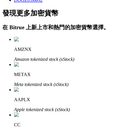
DOGE
0.06892
發現更多加密貨幣
在
Bitrue
上新上市和熱門的加密貨幣選擇。
鎖倉BTR
AMZNX
輕鬆獲得多重福利
Amazon tokenized stock (xStock)
METAX
Meta tokenized stock (xStock)
AAPLX
Apple tokenized stock (xStock)
借貸寶
CC
借貸數字貨幣，及時且安全的服務