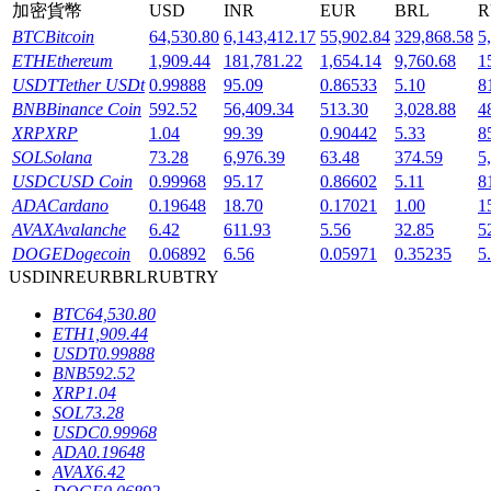
加密貨幣
USD
INR
EUR
BRL
R
BTC
Bitcoin
64,530.80
6,143,412.17
55,902.84
329,868.58
5
ETH
Ethereum
1,909.44
181,781.22
1,654.14
9,760.68
1
USDT
Tether USDt
0.99888
95.09
0.86533
5.10
8
BNB
Binance Coin
592.52
56,409.34
513.30
3,028.88
4
機槍池
XRP
XRP
1.04
99.39
0.90442
5.33
8
SOL
Solana
73.28
6,976.39
63.48
374.59
5
一鍵質押鎖定高收益
USDC
USD Coin
0.99968
95.17
0.86602
5.11
8
ADA
Cardano
0.19648
18.70
0.17021
1.00
1
AVAX
Avalanche
6.42
611.93
5.56
32.85
5
DOGE
Dogecoin
0.06892
6.56
0.05971
0.35235
5
USD
INR
EUR
BRL
RUB
TRY
BTC
64,530.80
ETH
1,909.44
USDT
0.99888
BNB
592.52
Launchpool
XRP
1.04
SOL
73.28
活期質押獲得熱門資產
USDC
0.99968
ADA
0.19648
AVAX
6.42