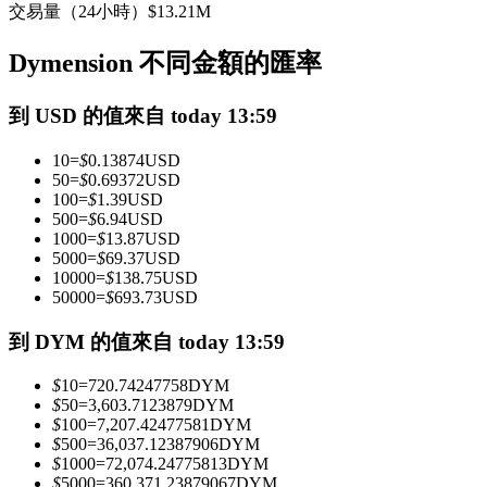
交易量（24小時）
$
13.21M
USDC永續
Dymension 不同金額的匯率
多種以USDC結算的永續合約
到 USD 的值來自 today 13:59
10
=
$
0.13874
USD
50
=
$
0.69372
USD
100
=
$
1.39
USD
500
=
$
6.94
USD
1000
=
$
13.87
USD
5000
=
$
69.37
USD
10000
=
$
138.75
USD
跟單
50000
=
$
693.73
USD
與頂尖交易專家同行
到 DYM 的值來自 today 13:59
$
10
=
720.74247758
DYM
$
50
=
3,603.7123879
DYM
$
100
=
7,207.42477581
DYM
$
500
=
36,037.12387906
DYM
$
1000
=
72,074.24775813
DYM
$
5000
=
360,371.23879067
DYM