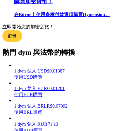
購買加密貨幣！
在Bitrue上使用多種付款選項購買Dymension。
立即開始您的加密之旅！
合約指南
註冊
合約功能使用指南
熱門 dym 與法幣的轉換
1
dym
兌入
USD
$
0.01387
使用USD購買
1
dym
兌入
EUR
€
0.01201
使用EUR購買
交易策略
1
dym
兌入
BRL
R$
0.07092
使用BRL購買
學習如何保持盈利
1
dym
兌入
RUB
₽
1.13
使用RUB購買