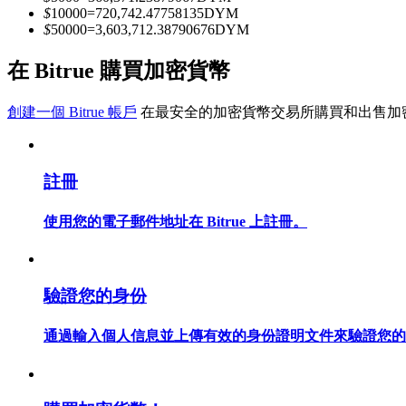
$
10000
=
720,742.47758135
DYM
$
50000
=
3,603,712.38790676
DYM
成為跟單交易員
在 Bitrue 購買加密貨幣
坐享盈利分成和跟單分傭
創建一個 Bitrue 帳戶
在最安全的加密貨幣交易所購買和出售加
註冊
使用您的電子郵件地址在 Bitrue 上註冊。
合約資訊
驗證您的身份
包含交易情況等的大數據分析
通過輸入個人信息並上傳有效的身份證明文件來驗證您的