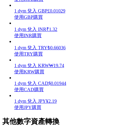
1
dym
兌入
GBP
£
0.01029
使用GBP購買
1
dym
兌入
INR
₹
1.32
理財
使用INR購買
1
dym
兌入
TRY
₺
0.66036
使用TRY購買
1
dym
兌入
KRW
₩
19.74
使用KRW購買
1
dym
兌入
CAD
$
0.01944
使用CAD購買
增值寶
1
dym
兌入
JPY
¥
2.19
使您的資產穩定增值
使用JPY購買
其他數字資產轉換