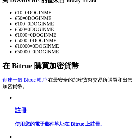
到 DOGINME 的值來自 today 11:00
€
10
=
0
DOGINME
€
50
=
0
DOGINME
成為跟單交易員
€
100
=
0
DOGINME
€
500
=
0
DOGINME
坐享盈利分成和跟單分傭
€
1000
=
0
DOGINME
€
5000
=
0
DOGINME
€
10000
=
0
DOGINME
€
50000
=
0
DOGINME
在 Bitrue 購買加密貨幣
創建一個 Bitrue 帳戶
在最安全的加密貨幣交易所購買和出售
加密貨幣。
合約資訊
包含交易情況等的大數據分析
註冊
使用您的電子郵件地址在 Bitrue 上註冊。