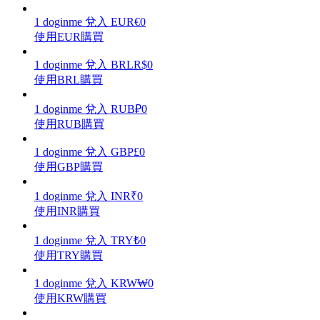
1
doginme
兌入
EUR
€
0
使用EUR購買
1
doginme
兌入
BRL
R$
0
理財
使用BRL購買
1
doginme
兌入
RUB
₽
0
使用RUB購買
1
doginme
兌入
GBP
£
0
使用GBP購買
1
doginme
兌入
INR
₹
0
使用INR購買
增值寶
1
doginme
兌入
TRY
₺
0
使您的資產穩定增值
使用TRY購買
1
doginme
兌入
KRW
₩
0
使用KRW購買