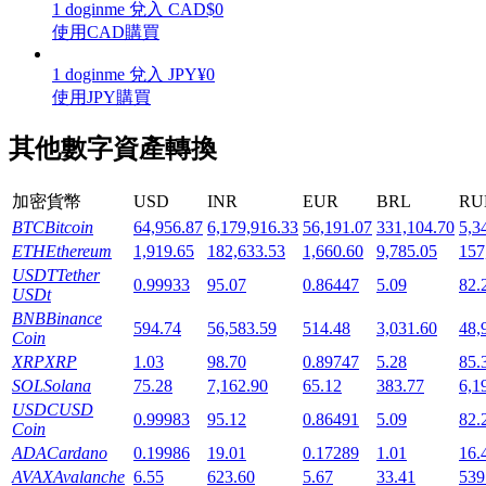
1
doginme
兌入
CAD
$
0
使用CAD購買
1
doginme
兌入
JPY
¥
0
使用JPY購買
機槍池
其他數字資產轉換
一鍵質押鎖定高收益
加密貨幣
USD
INR
EUR
BRL
RU
BTC
Bitcoin
64,956.87
6,179,916.33
56,191.07
331,104.70
5,3
ETH
Ethereum
1,919.65
182,633.53
1,660.60
9,785.05
157
USDT
Tether
0.99933
95.07
0.86447
5.09
82.
USDt
BNB
Binance
594.74
56,583.59
514.48
3,031.60
48,
Coin
XRP
XRP
1.03
98.70
0.89747
5.28
85.
SOL
Solana
75.28
7,162.90
65.12
383.77
6,1
Launchpool
USDC
USD
0.99983
95.12
0.86491
5.09
82.
活期質押獲得熱門資產
Coin
ADA
Cardano
0.19986
19.01
0.17289
1.01
16.
AVAX
Avalanche
6.55
623.60
5.67
33.41
539