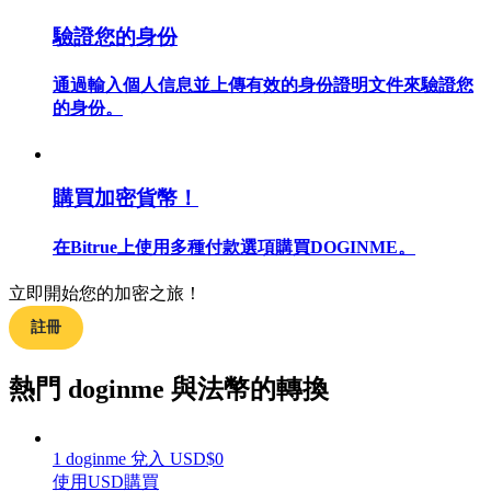
驗證您的身份
通過輸入個人信息並上傳有效的身份證明文件來驗證您
的身份。
合約指南
合約功能使用指南
購買加密貨幣！
在Bitrue上使用多種付款選項購買DOGINME。
立即開始您的加密之旅！
註冊
交易策略
熱門 doginme 與法幣的轉換
學習如何保持盈利
1
doginme
兌入
USD
$
0
使用USD購買