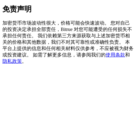
免责声明
加密货币市场波动性很大，价格可能会快速波动。 您对自己
BTC 專享獎勵
的投资决定承担全部责任，Bitrue 对您可能遭受的任何损失不
承担任何责任。 我们依赖第三方来源获取与上述加密货币相
充值並交易BTC瓜分 25,000 USDT 獎池！
关的价格和其他数据，我们不对其可靠性或准确性负责。 本
平台上提供的信息和任何相关材料仅供参考，不应被视为财务
或投资建议。 如需了解更多信息，请参阅我们的
使用条款
和
隐私政策
。
充值CASHCAT & 赢取
瓜分 500000 CASHCAT 獎池
BitMart 用戶遷移專享
註冊&交易贏 500,000 USDT