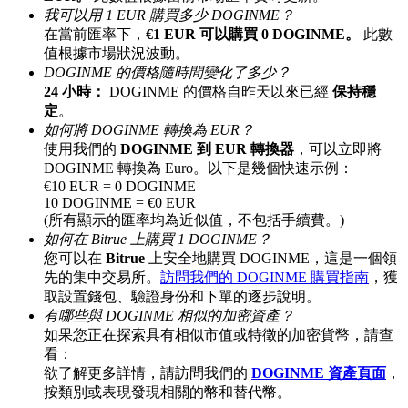
我可以用 1 EUR 購買多少 DOGINME？
最高達65%佣金！
在當前匯率下，
€1 EUR 可以購買 0 DOGINME。
此數
值根據市場狀況波動。
DOGINME 的價格隨時間變化了多少？
24 小時：
DOGINME 的價格自昨天以來已經
保持穩
定
。
如何將 DOGINME 轉換為 EUR？
使用我們的
DOGINME 到 EUR 轉換器
，可以立即將
DOGINME 轉換為 Euro。以下是幾個快速示例：
€10 EUR = 0 DOGINME
10 DOGINME = €0 EUR
邀请好友
(所有顯示的匯率均為近似值，不包括手續費。)
如何在 Bitrue 上購買 1 DOGINME？
邀請朋友獲得現金獎勵
您可以在
Bitrue
上安全地購買 DOGINME，這是一個領
先的集中交易所。
訪問我們的 DOGINME 購買指南
，獲
取設置錢包、驗證身份和下單的逐步說明。
有哪些與 DOGINME 相似的加密資產？
如果您正在探索具有相似市值或特徵的加密貨幣，請查
看：
欲了解更多詳情，請訪問我們的
DOGINME 資產頁面
，
按類別或表現發現相關的幣和替代幣。
BTC 專享獎勵