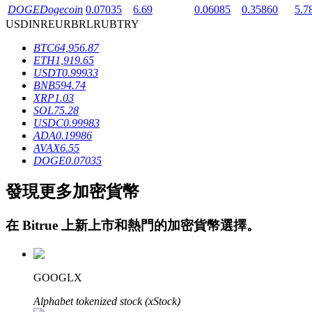
DOGE
Dogecoin
0.07035
6.69
0.06085
0.35860
5.7
USD
INR
EUR
BRL
RUB
TRY
BTC
64,956.87
ETH
1,919.65
USDT
0.99933
BNB
594.74
XRP
1.03
鎖倉BTR
SOL
75.28
USDC
0.99983
輕鬆獲得多重福利
ADA
0.19986
AVAX
6.55
DOGE
0.07035
發現更多加密貨幣
在
Bitrue
上新上市和熱門的加密貨幣選擇。
借貸寶
GOOGLX
借貸數字貨幣，及時且安全的服務
Alphabet tokenized stock (xStock)