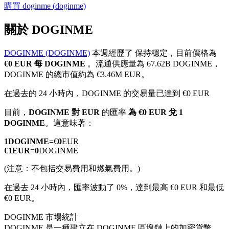
購買
doginme
(
doginme
)
關於 DOGINME
DOGINME (DOGINME)
本週經歷了 保持穩定，目前價格為
幣本位永續
€0 EUR 每 DOGINME
。流通供應量為 67.62B DOGINME，
DOGINME 的總市值約為 €3.46M EUR。
以數字貨幣為保證金的永續合約
在過去的 24 小時內，DOGINME 的交易量已達到 €0 EUR
目前，
DOGINME 對 EUR
的匯率
為 €0 EUR 兌 1
TradFi
DOGINME
。這意味著：
美股、外匯、貴金屬及大宗商品衍生性商品
1
DOGINME
=
€
0
EUR
€
1
EUR
=
0
DOGINME
(注意：不包括交易費用和燃氣費用。)
在過去 24 小時內，匯率波動了 0%，達到最高 €0 EUR 和最低
€0 EUR。
DOGINME 市場統計
DOGINME 是一種建立在 DOGINME 區塊鏈上的加密貨幣。