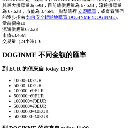
其最大供應量為 69B，目前總供應量為 67.62B，流通供應量
USDC永續
為 67.62B，市值為 3.46M。 點擊這裡
立即購買
，或查看我們
多種以USDC結算的永續合約
的逐步指南
如何安全輕鬆地購買 DOGINME (DOGINME)
。
當前價格
€
0
流通供應量
67.62B
市值
€
3.46M
交易量（24小時）
€
--
DOGINME 不同金額的匯率
到 EUR 的值來自 today 11:00
跟單
10000
=
€
0
EUR
50000
=
€
0
EUR
與頂尖交易專家同行
100000
=
€
0
EUR
500000
=
€
0
EUR
1000000
=
€
0
EUR
5000000
=
€
0
EUR
10000000
=
€
0
EUR
50000000
=
€
0
EUR