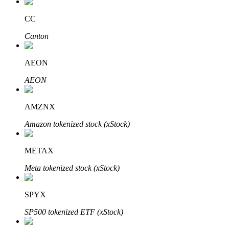
CC
Canton
AEON
AEON
定投理财
AMZNX
享受活期理財及長期收益
Amazon tokenized stock (xStock)
METAX
Meta tokenized stock (xStock)
SPYX
SP500 tokenized ETF (xStock)
學習理財