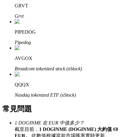
GRVT
了解如何賺取穩定收入
Grvt
Bitrue
AI
PIPEDOG
Pipedog
AVGOX
Broadcom tokenized stock (xStock)
合夥人計劃
QQQX
Nasdaq tokenized ETF (xStock)
常見問題
1 DOGINME 在 EUR 中值多少？
截至目前，
1 DOGINME (DOGINME) 大約值 €0
Bitrue渠道合伙人
EUR。
此數值根據當前市場匯率實時更新。