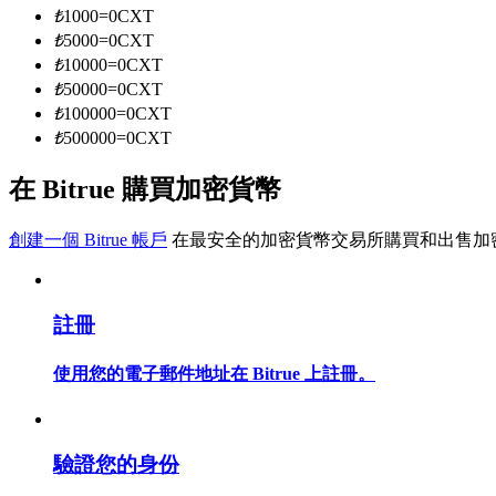
₺
1000
=
0
CXT
₺
5000
=
0
CXT
₺
10000
=
0
CXT
成為跟單交易員
₺
50000
=
0
CXT
坐享盈利分成和跟單分傭
₺
100000
=
0
CXT
₺
500000
=
0
CXT
在 Bitrue 購買加密貨幣
創建一個 Bitrue 帳戶
在最安全的加密貨幣交易所購買和出售加
註冊
合約資訊
使用您的電子郵件地址在 Bitrue 上註冊。
包含交易情況等的大數據分析
驗證您的身份