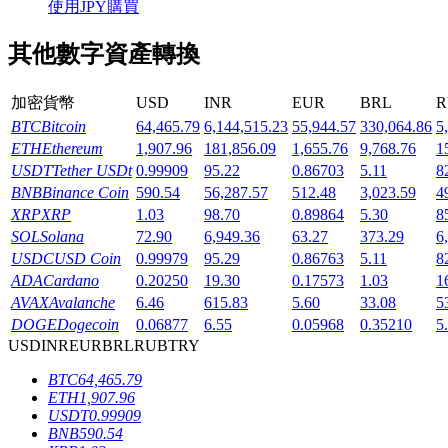
使用JPY購買
其他數字資產轉換
加密貨幣
USD
INR
EUR
BRL
R
機槍池
BTC
Bitcoin
64,465.79
6,144,515.23
55,944.57
330,064.86
5
ETH
Ethereum
1,907.96
181,856.09
1,655.76
9,768.76
1
一鍵質押鎖定高收益
USDT
Tether USDt
0.99909
95.22
0.86703
5.11
8
BNB
Binance Coin
590.54
56,287.57
512.48
3,023.59
4
XRP
XRP
1.03
98.70
0.89864
5.30
8
SOL
Solana
72.90
6,949.36
63.27
373.29
6
USDC
USD Coin
0.99979
95.29
0.86763
5.11
8
ADA
Cardano
0.20250
19.30
0.17573
1.03
1
AVAX
Avalanche
6.46
615.83
5.60
33.08
5
DOGE
Dogecoin
0.06877
6.55
0.05968
0.35210
5
USD
INR
EUR
BRL
RUB
TRY
Launchpool
BTC
64,465.79
活期質押獲得熱門資產
ETH
1,907.96
USDT
0.99909
BNB
590.54