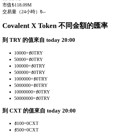
市值
₺
118.09M
USDC永續
交易量（24小時）
₺
--
多種以USDC結算的永續合約
Covalent X Token 不同金額的匯率
到 TRY 的值來自 today 20:00
10000
=
₺
0
TRY
50000
=
₺
0
TRY
100000
=
₺
0
TRY
500000
=
₺
0
TRY
跟單
1000000
=
₺
0
TRY
5000000
=
₺
0
TRY
與頂尖交易專家同行
10000000
=
₺
0
TRY
50000000
=
₺
0
TRY
到 CXT 的值來自 today 20:00
₺
100
=
0
CXT
₺
500
=
0
CXT