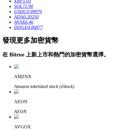
XRP
1.03
SOL
72.90
USDC
0.99979
ADA
0.20250
AVAX
6.46
DOGE
0.06877
發現更多加密貨幣
鎖倉BTR
在
Bitrue
上新上市和熱門的加密貨幣選擇。
輕鬆獲得多重福利
AMZNX
Amazon tokenized stock (xStock)
AEON
AEON
借貸寶
借貸數字貨幣，及時且安全的服務
AVGOX