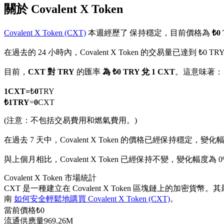
關於 Covalent X Token
Covalent X Token (CXT)
本週經歷了 保持穩定，目前價格為
₺0
在過去的 24 小時內，Covalent X Token 的交易量已達到 ₺0 TR
幣本位永續
目前，
CXT 對 TRY
的匯率
為 ₺0 TRY 兌 1 CXT
。這意味著：
以數字貨幣為保證金的永續合約
1
CXT
=
₺
0
TRY
₺
1
TRY
=
0
CXT
TradFi
(注意：不包括交易費用和燃氣費用。)
美股、外匯、貴金屬及大宗商品衍生性商品
在過去 7 天中，Covalent X Token 的價格已經保持穩定，變化
與上個月相比，Covalent X Token 已經保持不變，變化幅度為 0
Covalent X Token 市場統計
CXT 是一種建立在 Covalent X Token 區塊鏈上的加密貨幣
南
如何安全輕鬆地購買 Covalent X Token (CXT)
。
當前價格
₺
0
流通供應量
969.26M