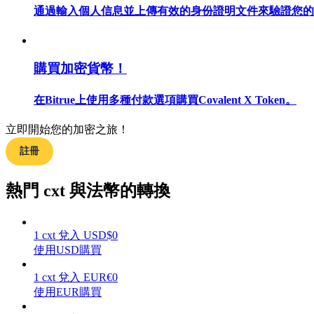
通過輸入個人信息並上傳有效的身份證明文件來驗證您的
購買加密貨幣！
合約指南
合約功能使用指南
在Bitrue上使用多種付款選項購買Covalent X Token。
立即開始您的加密之旅！
註冊
熱門 cxt 與法幣的轉換
1
cxt
兌入
USD
$
0
交易策略
使用USD購買
學習如何保持盈利
1
cxt
兌入
EUR
€
0
使用EUR購買