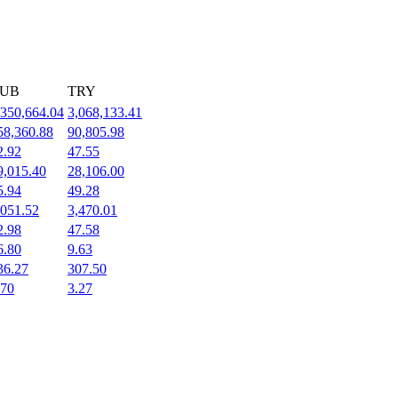
UB
TRY
,350,664.04
3,068,133.41
58,360.88
90,805.98
2.92
47.55
9,015.40
28,106.00
5.94
49.28
,051.52
3,470.01
2.98
47.58
6.80
9.63
36.27
307.50
.70
3.27