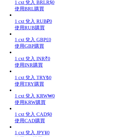
1
cxt
兌入
BRL
R$
0
使用BRL購買
1
cxt
兌入
RUB
₽
0
使用RUB購買
理財
1
cxt
兌入
GBP
£
0
使用GBP購買
1
cxt
兌入
INR
₹
0
使用INR購買
1
cxt
兌入
TRY
₺
0
使用TRY購買
1
cxt
兌入
KRW
₩
0
增值寶
使用KRW購買
使您的資產穩定增值
1
cxt
兌入
CAD
$
0
使用CAD購買
1
cxt
兌入
JPY
¥
0