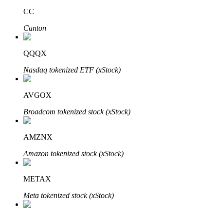
CC
Canton
QQQX
Nasdaq tokenized ETF (xStock)
定投理财
AVGOX
享受活期理財及長期收益
Broadcom tokenized stock (xStock)
AMZNX
Amazon tokenized stock (xStock)
METAX
Meta tokenized stock (xStock)
學習理財