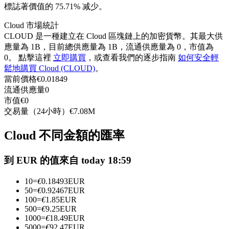
標誌著價值的 75.71% 减少。
USDC永續
Cloud 市場統計
多種以USDC結算的永續合約
CLOUD 是一種建立在 Cloud 區塊鏈上的加密貨幣。其最大供
應量為 1B，目前總供應量為 1B，流通供應量為 0，市值為
0。 點擊這裡
立即購買
，或查看我們的逐步指南
如何安全輕
鬆地購買 Cloud (CLOUD)
。
當前價格
€
0.01849
流通供應量
0
市值
€
0
交易量（24小時）
€
7.08M
Cloud 不同金額的匯率
跟單
與頂尖交易專家同行
到 EUR 的值來自 today 18:59
10
=
€
0.18493
EUR
50
=
€
0.92467
EUR
100
=
€
1.85
EUR
500
=
€
9.25
EUR
1000
=
€
18.49
EUR
5000
=
€
92.47
EUR