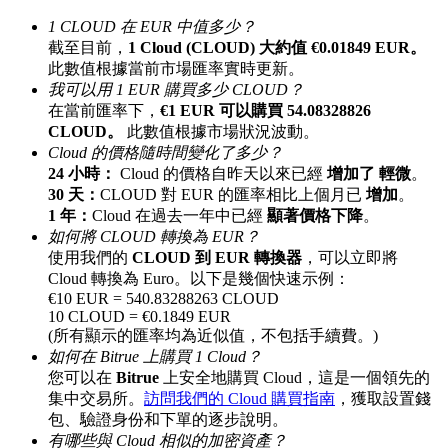
最高達65%佣金！
1 CLOUD 在 EUR 中值多少？
截至目前，
1 Cloud (CLOUD) 大約值 €0.01849 EUR。
此數值根據當前市場匯率實時更新。
我可以用 1 EUR 購買多少 CLOUD？
在當前匯率下，
€1 EUR 可以購買 54.08328826
CLOUD。
此數值根據市場狀況波動。
Cloud 的價格隨時間變化了多少？
24 小時：
Cloud 的價格自昨天以來已經
增加了 輕微
。
30 天：
CLOUD 對 EUR 的匯率相比上個月已
增加
。
1 年：
Cloud 在過去一年中已經
顯著價格下降
。
邀请好友
如何將 CLOUD 轉換為 EUR？
使用我們的
CLOUD 到 EUR 轉換器
，可以立即將
邀請朋友獲得現金獎勵
Cloud 轉換為 Euro。以下是幾個快速示例：
€10 EUR = 540.83288263 CLOUD
10 CLOUD = €0.1849 EUR
(所有顯示的匯率均為近似值，不包括手續費。)
如何在 Bitrue 上購買 1 Cloud？
您可以在
Bitrue
上安全地購買 Cloud，這是一個領先的
集中交易所。
訪問我們的 Cloud 購買指南
，獲取設置錢
包、驗證身份和下單的逐步說明。
有哪些與 Cloud 相似的加密資產？
BTC 專享獎勵