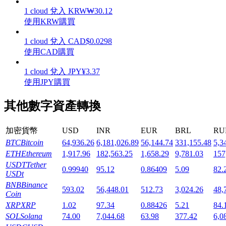
1
cloud
兌入
KRW
₩
30.12
使用KRW購買
1
cloud
兌入
CAD
$
0.0298
使用CAD購買
機槍池
1
cloud
兌入
JPY
¥
3.37
一鍵質押鎖定高收益
使用JPY購買
其他數字資產轉換
加密貨幣
USD
INR
EUR
BRL
RU
BTC
Bitcoin
64,936.26
6,181,026.89
56,144.74
331,155.48
5,3
ETH
Ethereum
1,917.96
182,563.25
1,658.29
9,781.03
157
USDT
Tether
0.99940
95.12
0.86409
5.09
82.
USDt
Launchpool
BNB
Binance
593.02
56,448.01
512.73
3,024.26
48,
Coin
活期質押獲得熱門資產
XRP
XRP
1.02
97.34
0.88426
5.21
84.
SOL
Solana
74.00
7,044.68
63.98
377.42
6,0