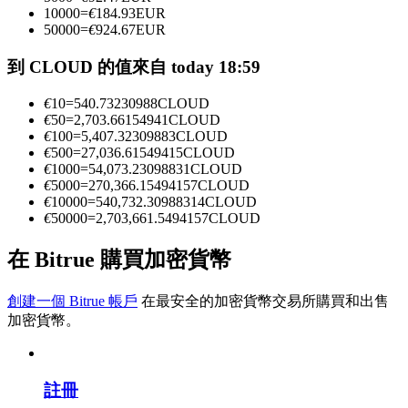
10000
=
€
184.93
EUR
50000
=
€
924.67
EUR
成為跟單交易員
到 CLOUD 的值來自 today 18:59
坐享盈利分成和跟單分傭
€
10
=
540.73230988
CLOUD
€
50
=
2,703.66154941
CLOUD
€
100
=
5,407.32309883
CLOUD
€
500
=
27,036.61549415
CLOUD
€
1000
=
54,073.23098831
CLOUD
€
5000
=
270,366.15494157
CLOUD
€
10000
=
540,732.30988314
CLOUD
€
50000
=
2,703,661.5494157
CLOUD
在 Bitrue 購買加密貨幣
合約資訊
創建一個 Bitrue 帳戶
在最安全的加密貨幣交易所購買和出售
包含交易情況等的大數據分析
加密貨幣。
註冊