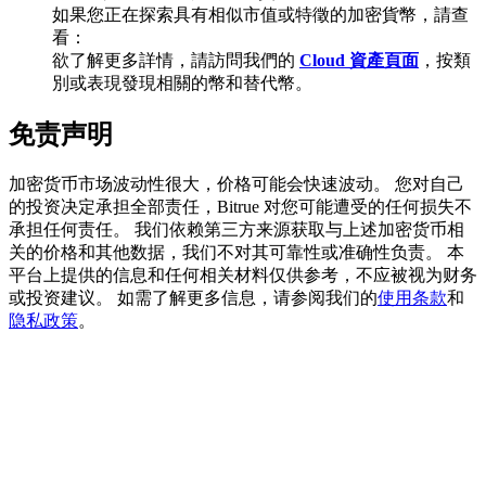
如果您正在探索具有相似市值或特徵的加密貨幣，請查
看：
欲了解更多詳情，請訪問我們的
Cloud 資產頁面
，按類
別或表現發現相關的幣和替代幣。
BTC 專享獎勵
免责声明
充值並交易BTC瓜分 25,000 USDT 獎池！
加密货币市场波动性很大，价格可能会快速波动。 您对自己
的投资决定承担全部责任，Bitrue 对您可能遭受的任何损失不
充值CASHCAT & 赢取
承担任何责任。 我们依赖第三方来源获取与上述加密货币相
关的价格和其他数据，我们不对其可靠性或准确性负责。 本
瓜分 500000 CASHCAT 獎池
平台上提供的信息和任何相关材料仅供参考，不应被视为财务
或投资建议。 如需了解更多信息，请参阅我们的
使用条款
和
隐私政策
。
BitMart 用戶遷移專享
註冊&交易贏 500,000 USDT