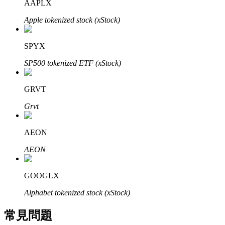
AAPLX
了解如何賺取穩定收入
Apple tokenized stock (xStock)
Bitrue
AI
SPYX
SP500 tokenized ETF (xStock)
GRVT
Grvt
合夥人計劃
AEON
AEON
GOOGLX
Alphabet tokenized stock (xStock)
常見問題
Bitrue渠道合伙人