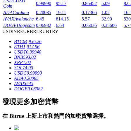
USDC
USD
0.99990
95.17
0.86452
5.09
82.
Coin
ADA
Cardano
0.20085
19.11
0.17366
1.02
16.
AVAX
Avalanche
6.45
614.15
5.57
32.90
530
DOGE
Dogecoin
0.06982
6.64
0.06036
0.35606
5.7
USD
INR
EUR
BRL
RUB
TRY
BTC
64,936.26
鎖倉BTR
ETH
1,917.96
USDT
0.99940
輕鬆獲得多重福利
BNB
593.02
XRP
1.02
SOL
74.00
USDC
0.99990
ADA
0.20085
AVAX
6.45
DOGE
0.06982
發現更多加密貨幣
借貸寶
在
Bitrue
上新上市和熱門的加密貨幣選擇。
借貸數字貨幣，及時且安全的服務