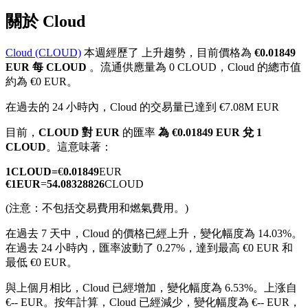
關於 Cloud
Cloud (CLOUD)
本週經歷了 上升趨勢，目前價格為
€0.01849
EUR 每 CLOUD
。流通供應量為 0 CLOUD，Cloud 的總市值
幣本位永續
約為 €0 EUR。
以數字貨幣為保證金的永續合約
在過去的 24 小時內，Cloud 的交易量已達到 €7.08M EUR
目前，
CLOUD 對 EUR
的匯率
為 €0.01849 EUR 兌 1
CLOUD
。這意味著：
TradFi
1
CLOUD
=
€
0.01849
EUR
美股、外匯、貴金屬及大宗商品衍生性商品
€
1
EUR
=
54.08328826
CLOUD
(注意：不包括交易費用和燃氣費用。)
在過去 7 天中，Cloud 的價格已經上升，變化幅度為 14.03%。
在過去 24 小時內，匯率波動了 0.27%，達到最高 €0 EUR 和
最低 €0 EUR。
與上個月相比，Cloud 已經增加，變化幅度為 6.53%。上涨自
€-- EUR。
按年計算，Cloud 已經減少，變化幅度為 €-- EUR，