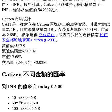
自 ₹-- INR。
按年計算，Catizen 已經減少，變化幅度為 ₹--
USDC永續
INR，標誌著價值的 54.2% 减少。
多種以USDC結算的永續合約
Catizen 市場統計
CATI 是一種建立在 Catizen 區塊鏈上的加密貨幣。其最大供應
量為 1B，目前總供應量為 1B，流通供應量為 674.71M，市值
為 2.68B。 點擊這裡
立即購買
，或查看我們的逐步指南
如何
安全輕鬆地購買 Catizen (CATI)
。
當前價格
₹
3.9
流通供應量
674.71M
市值
₹
2.68B
交易量（24小時）
₹
3.93M
跟單
Catizen 不同金額的匯率
與頂尖交易專家同行
到 INR 的值來自 today 02:00
10
=
₹
38.96
INR
50
=
₹
194.82
INR
100
=
₹
389.64
INR