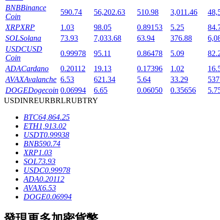
BNB
Binance
590.74
56,202.63
510.98
3,011.46
48,
Coin
XRP
XRP
1.03
98.05
0.89153
5.25
84.
SOL
Solana
73.93
7,033.68
63.94
376.88
6,0
USDC
USD
0.99978
95.11
0.86478
5.09
82.
Coin
ADA
Cardano
0.20112
19.13
0.17396
1.02
16.
鎖倉BTR
AVAX
Avalanche
6.53
621.34
5.64
33.29
537
DOGE
Dogecoin
0.06994
6.65
0.06050
0.35656
5.7
輕鬆獲得多重福利
USD
INR
EUR
BRL
RUB
TRY
BTC
64,864.25
ETH
1,913.02
USDT
0.99938
BNB
590.74
XRP
1.03
SOL
73.93
USDC
0.99978
ADA
0.20112
AVAX
6.53
借貸寶
DOGE
0.06994
借貸數字貨幣，及時且安全的服務
發現更多加密貨幣