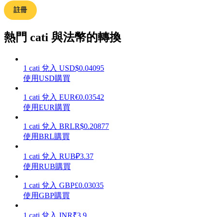
註冊
熱門 cati 與法幣的轉換
理財
1
cati
兌入
USD
$
0.04095
使用USD購買
1
cati
兌入
EUR
€
0.03542
使用EUR購買
1
cati
兌入
BRL
R$
0.20877
使用BRL購買
增值寶
1
cati
兌入
RUB
₽
3.37
使用RUB購買
使您的資產穩定增值
1
cati
兌入
GBP
£
0.03035
使用GBP購買
1
cati
兌入
INR
₹
3.9