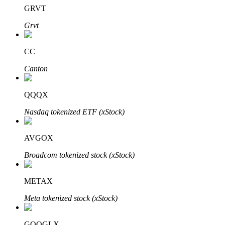
GRVT
了解如何賺取穩定收入
Grvt
Bitrue
AI
CC
Canton
QQQX
Nasdaq tokenized ETF (xStock)
合夥人計劃
AVGOX
Broadcom tokenized stock (xStock)
METAX
Meta tokenized stock (xStock)
Bitrue渠道合伙人
GOOGLX