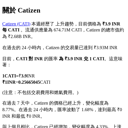
關於 Catizen
Catizen (CATI)
本週經歷了 上升趨勢，目前價格為
₹3.9 INR
每 CATI
。流通供應量為 674.71M CATI，Catizen 的總市值約
幣本位永續
為 ₹2.68B INR。
以數字貨幣為保證金的永續合約
在過去的 24 小時內，Catizen 的交易量已達到 ₹3.93M INR
目前，
CATI 對 INR
的匯率
為 ₹3.9 INR 兌 1 CATI
。這意味
著：
TradFi
美股、外匯、貴金屬及大宗商品衍生性商品
1
CATI
=
₹
3.9
INR
₹
1
INR
=
0.25665045
CATI
(注意：不包括交易費用和燃氣費用。)
在過去 7 天中，Catizen 的價格已經上升，變化幅度為
8.77%。
在過去 24 小時內，匯率波動了 1.68%，達到最高 ₹0
INR 和最低 ₹0 INR。
與上個月相比，Catizen 已經增加，變化幅度為 4.33%。上涨