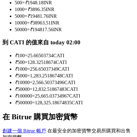
500
=
₹
1948.18
INR
1000
=
₹
3896.35
INR
5000
=
₹
19481.76
INR
成為跟單交易員
10000
=
₹
38963.51
INR
50000
=
₹
194817.56
INR
坐享盈利分成和跟單分傭
到 CATI 的值來自 today 02:00
₹
100
=
25.66503734
CATI
₹
500
=
128.32518674
CATI
₹
1000
=
256.65037349
CATI
₹
5000
=
1,283.25186748
CATI
₹
10000
=
2,566.50373496
CATI
₹
50000
=
12,832.51867483
CATI
合約資訊
₹
100000
=
25,665.03734967
CATI
₹
500000
=
128,325.18674835
CATI
包含交易情況等的大數據分析
在 Bitrue 購買加密貨幣
創建一個 Bitrue 帳戶
在最安全的加密貨幣交易所購買和出售