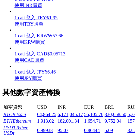
使用INR購買
1
cati
兌入
TRY
₺
1.95
使用TRY購買
機槍池
1
cati
兌入
KRW
₩
57.66
使用KRW購買
一鍵質押鎖定高收益
1
cati
兌入
CAD
$
0.05713
使用CAD購買
1
cati
兌入
JPY
¥
6.46
使用JPY購買
其他數字資產轉換
加密貨幣
USD
INR
EUR
BRL
RU
Launchpool
BTC
Bitcoin
64,864.25
6,171,045.17
56,105.76
330,658.50
5,3
活期質押獲得熱門資產
ETH
Ethereum
1,913.02
182,001.34
1,654.71
9,752.04
157
USDT
Tether
0.99938
95.07
0.86444
5.09
82.
USDt