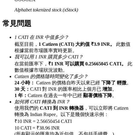
最高達65%佣金！
Alphabet tokenized stock (xStock)
常見問題
1 CATI 在 INR 中值多少？
截至目前，
1 Catizen (CATI) 大約值 ₹3.9 INR。
此數值
根據當前市場匯率實時更新。
我可以用 1 INR 購買多少 CATI？
在當前匯率下，
₹1 INR 可以購買 0.25665045 CATI。
此
數值根據市場狀況波動。
邀请好友
Catizen 的價格隨時間變化了多少？
邀請朋友獲得現金獎勵
24 小時：
Catizen 的價格自昨天以來已經
下降了 輕微
。
30 天：
CATI 對 INR 的匯率相比上個月已
增加
。
1 年：
Catizen 在過去一年中已經
顯著價格下降
。
如何將 CATI 轉換為 INR？
使用我們的
CATI 到 INR 轉換器
，可以立即將 Catizen
轉換為 Indian Rupee。以下是幾個快速示例：
₹10 INR = 2.56650454 CATI
10 CATI = ₹38.96 INR
BTC 專享獎勵
(所有顯示的匯率均為近似值，不包括手續費。)