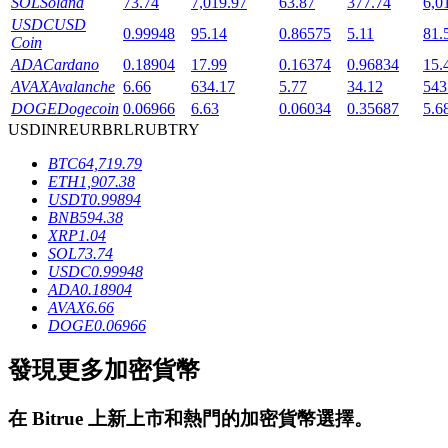
SOL
Solana
73.74
7,019.97
63.87
377.74
6,0
USDC
USD
0.99948
95.14
0.86575
5.11
81.
Coin
ADA
Cardano
0.18904
17.99
0.16374
0.96834
15.
AVAX
Avalanche
6.66
634.17
5.77
34.12
543
DOGE
Dogecoin
0.06966
6.63
0.06034
0.35687
5.6
USD
INR
EUR
BRL
RUB
TRY
鎖倉BTR
BTC
64,719.79
ETH
1,907.38
輕鬆獲得多重福利
USDT
0.99894
BNB
594.38
XRP
1.04
SOL
73.74
USDC
0.99948
ADA
0.18904
AVAX
6.66
DOGE
0.06966
發現更多加密貨幣
借貸寶
在
Bitrue
上新上市和熱門的加密貨幣選擇。
借貸數字貨幣，及時且安全的服務