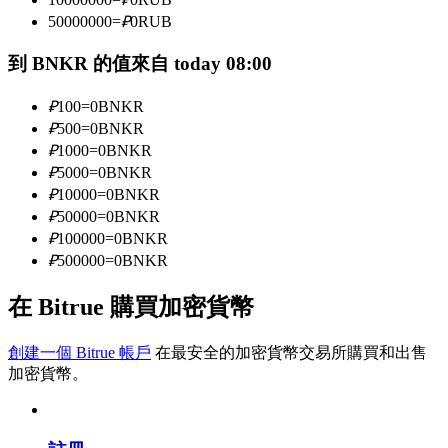
50000000
=
₽
0
RUB
到 BNKR 的值來自 today 08:00
成為跟單交易員
坐享盈利分成和跟單分傭
₽
100
=
0
BNKR
₽
500
=
0
BNKR
₽
1000
=
0
BNKR
₽
5000
=
0
BNKR
₽
10000
=
0
BNKR
₽
50000
=
0
BNKR
₽
100000
=
0
BNKR
₽
500000
=
0
BNKR
在 Bitrue 購買加密貨幣
合約資訊
包含交易情況等的大數據分析
創建一個 Bitrue 帳戶
在最安全的加密貨幣交易所購買和出售
加密貨幣。