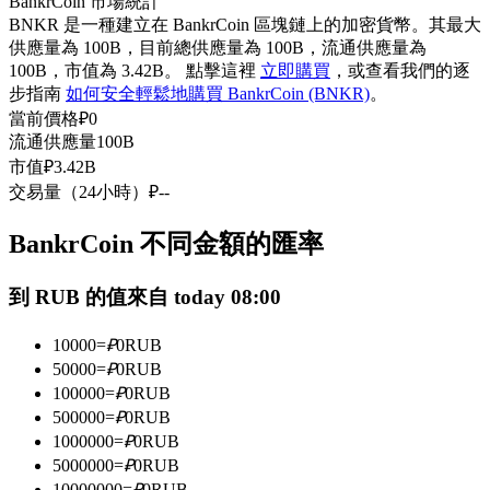
BankrCoin 市場統計
USDC永續
BNKR 是一種建立在 BankrCoin 區塊鏈上的加密貨幣。其最大
供應量為 100B，目前總供應量為 100B，流通供應量為
多種以USDC結算的永續合約
100B，市值為 3.42B。 點擊這裡
立即購買
，或查看我們的逐
步指南
如何安全輕鬆地購買 BankrCoin (BNKR)
。
當前價格
₽
0
流通供應量
100B
市值
₽
3.42B
交易量（24小時）
₽
--
BankrCoin 不同金額的匯率
跟單
到 RUB 的值來自 today 08:00
與頂尖交易專家同行
10000
=
₽
0
RUB
50000
=
₽
0
RUB
100000
=
₽
0
RUB
500000
=
₽
0
RUB
1000000
=
₽
0
RUB
5000000
=
₽
0
RUB
10000000
=
₽
0
RUB