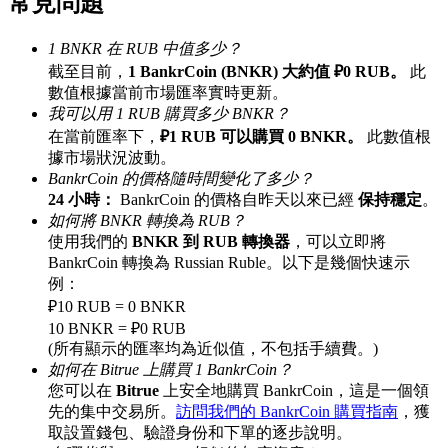
常見問題
最高達65%佣金！
1 BNKR 在 RUB 中值多少？
截至目前，
1 BankrCoin (BNKR) 大約值 ₽0 RUB。
此
數值根據當前市場匯率實時更新。
我可以用 1 RUB 購買多少 BNKR？
在當前匯率下，
₽1 RUB 可以購買 0 BNKR。
此數值根
據市場狀況波動。
BankrCoin 的價格隨時間變化了多少？
24 小時：
BankrCoin 的價格自昨天以來已經
保持穩定
。
如何將 BNKR 轉換為 RUB？
邀请好友
使用我們的
BNKR 到 RUB 轉換器
，可以立即將
BankrCoin 轉換為 Russian Ruble。以下是幾個快速示
邀請朋友獲得現金獎勵
例：
₽10 RUB = 0 BNKR
充值CASHCAT & 赢取
10 BNKR = ₽0 RUB
(所有顯示的匯率均為近似值，不包括手續費。)
如何在 Bitrue 上購買 1 BankrCoin？
您可以在
Bitrue
上安全地購買 BankrCoin，這是一個領
先的集中交易所。
訪問我們的 BankrCoin 購買指南
，獲
取設置錢包、驗證身份和下單的逐步說明。