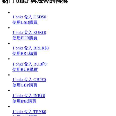
熱門 bnkr 與法幣的轉換
1
bnkr
兌入
USD
$
0
使用USD購買
理財
1
bnkr
兌入
EUR
€
0
使用EUR購買
1
bnkr
兌入
BRL
R$
0
使用BRL購買
1
bnkr
兌入
RUB
₽
0
使用RUB購買
1
bnkr
兌入
GBP
£
0
增值寶
使用GBP購買
使您的資產穩定增值
1
bnkr
兌入
INR
₹
0
使用INR購買
1
bnkr
兌入
TRY
₺
0