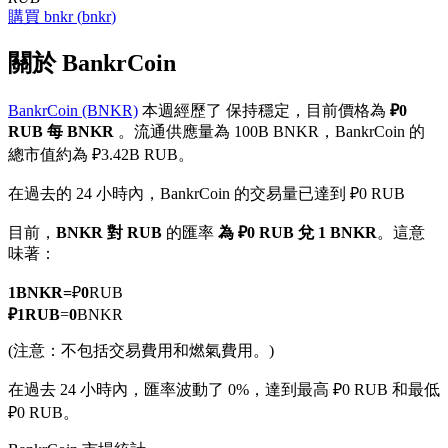
購買
bnkr
(
bnkr
)
關於 BankrCoin
BankrCoin (BNKR)
本週經歷了 保持穩定，目前價格為
₽0
幣本位永續
RUB 每 BNKR
。流通供應量為 100B BNKR，BankrCoin 的
以數字貨幣為保證金的永續合約
總市值約為 ₽3.42B RUB。
在過去的 24 小時內，BankrCoin 的交易量已達到 ₽0 RUB
TradFi
目前，
BNKR 對 RUB
的匯率
為 ₽0 RUB 兌 1 BNKR
。這意
味著：
美股、外匯、貴金屬及大宗商品衍生性商品
1
BNKR
=
₽
0
RUB
₽
1
RUB
=
0
BNKR
(注意：不包括交易費用和燃氣費用。)
在過去 24 小時內，匯率波動了 0%，達到最高 ₽0 RUB 和最低
₽0 RUB。