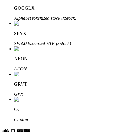
了解如何賺取穩定收入
GOOGLX
Bitrue
AI
Alphabet tokenized stock (xStock)
SPYX
SP500 tokenized ETF (xStock)
AEON
合夥人計劃
AEON
GRVT
Grvt
CC
Canton
Bitrue渠道合伙人