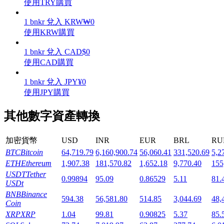
使用TRY購買
1
bnkr
兌入
KRW
₩
0
使用KRW購買
1
bnkr
兌入
CAD
$
0
機槍池
使用CAD購買
一鍵質押鎖定高收益
1
bnkr
兌入
JPY
¥
0
使用JPY購買
其他數字資產轉換
加密貨幣
USD
INR
EUR
BRL
RU
BTC
Bitcoin
64,719.79
6,160,900.74
56,060.41
331,520.69
5,2
ETH
Ethereum
1,907.38
181,570.82
1,652.18
9,770.40
155
USDT
Tether
Launchpool
0.99894
95.09
0.86529
5.11
81.
USDt
BNB
Binance
活期質押獲得熱門資產
594.38
56,581.80
514.85
3,044.69
48,
Coin
XRP
XRP
1.04
99.81
0.90825
5.37
85.