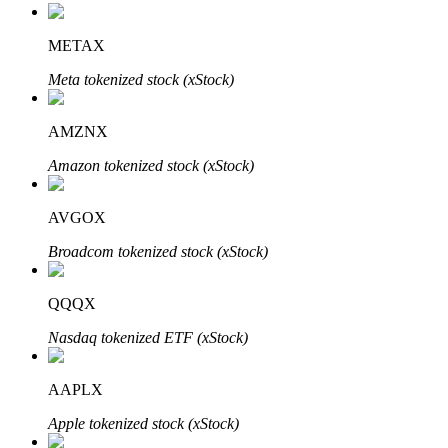
METAX
Meta tokenized stock (xStock)
AMZNX
Amazon tokenized stock (xStock)
定投理财
AVGOX
享受活期理財及長期收益
Broadcom tokenized stock (xStock)
QQQX
Nasdaq tokenized ETF (xStock)
AAPLX
Apple tokenized stock (xStock)
學習理財