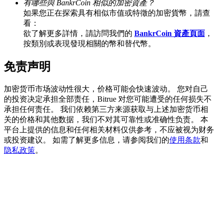
有哪些與 BankrCoin 相似的加密資產？
如果您正在探索具有相似市值或特徵的加密貨幣，請查
看：
欲了解更多詳情，請訪問我們的
BankrCoin 資產頁面
，
按類別或表現發現相關的幣和替代幣。
充值CASHCAT & 赢取
免责声明
瓜分 500000 CASHCAT 獎池
加密货币市场波动性很大，价格可能会快速波动。 您对自己
的投资决定承担全部责任，Bitrue 对您可能遭受的任何损失不
承担任何责任。 我们依赖第三方来源获取与上述加密货币相
BitMart 用戶遷移專享
关的价格和其他数据，我们不对其可靠性或准确性负责。 本
註冊&交易贏 500,000 USDT
平台上提供的信息和任何相关材料仅供参考，不应被视为财务
或投资建议。 如需了解更多信息，请参阅我们的
使用条款
和
隐私政策
。
貴金屬財富季 · 交易巔峰賽
抽獎衝榜 · 贏33,333 USDT