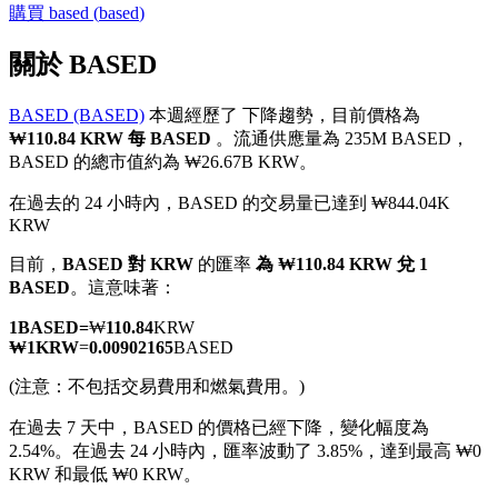
購買
based
(
based
)
關於 BASED
BASED (BASED)
本週經歷了 下降趨勢，目前價格為
幣本位永續
₩110.84 KRW 每 BASED
。流通供應量為 235M BASED，
BASED 的總市值約為 ₩26.67B KRW。
以數字貨幣為保證金的永續合約
在過去的 24 小時內，BASED 的交易量已達到 ₩844.04K
KRW
TradFi
目前，
BASED 對 KRW
的匯率
為 ₩110.84 KRW 兌 1
BASED
。這意味著：
美股、外匯、貴金屬及大宗商品衍生性商品
1
BASED
=
₩
110.84
KRW
₩
1
KRW
=
0.00902165
BASED
(注意：不包括交易費用和燃氣費用。)
在過去 7 天中，BASED 的價格已經下降，變化幅度為
2.54%。
在過去 24 小時內，匯率波動了 3.85%，達到最高 ₩0
KRW 和最低 ₩0 KRW。