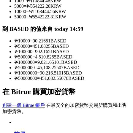
1000
=
₩
110844.46
KRW
5000
=
₩
554222.28
KRW
10000
=
₩
1108444.56
KRW
50000
=
₩
5542222.81
KRW
成為跟單交易員
到 BASED 的值來自 today 14:59
坐享盈利分成和跟單分傭
₩
10000
=
90.21651
BASED
₩
50000
=
451.08255
BASED
₩
100000
=
902.1651
BASED
₩
500000
=
4,510.8255
BASED
₩
1000000
=
9,021.65101
BASED
₩
5000000
=
45,108.25507
BASED
₩
10000000
=
90,216.51015
BASED
₩
50000000
=
451,082.55076
BASED
在 Bitrue 購買加密貨幣
合約資訊
包含交易情況等的大數據分析
創建一個 Bitrue 帳戶
在最安全的加密貨幣交易所購買和出售
加密貨幣。