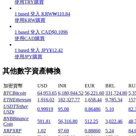
使用TRY購買
1
based
兌入
KRW
₩
110.84
使用KRW購買
1
based
兌入
CAD
$
0.1096
機槍池
使用CAD購買
一鍵質押鎖定高收益
1
based
兌入
JPY
¥
12.42
使用JPY購買
其他數字資產轉換
加密貨幣
USD
INR
EUR
BRL
RU
BTC
Bitcoin
64,953.65
6,180,944.52
56,221.60
331,724.80
5,3
ETH
Ethereum
1,916.02
182,327.77
1,658.44
9,785.34
157
USDT
Tether
Launchpool
0.99919
95.08
0.86486
5.10
82.
USDt
BNB
Binance
活期質押獲得熱門資產
591.81
56,316.80
512.25
3,022.46
48,
Coin
XRP
XRP
1.02
97.69
0.88860
5.24
84.