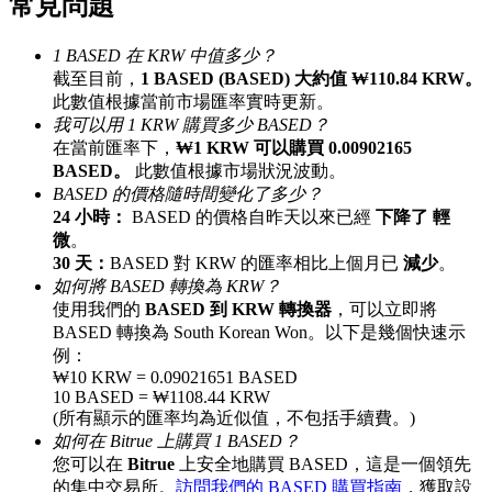
常見問題
最高達65%佣金！
1 BASED 在 KRW 中值多少？
截至目前，
1 BASED (BASED) 大約值 ₩110.84 KRW。
此數值根據當前市場匯率實時更新。
我可以用 1 KRW 購買多少 BASED？
在當前匯率下，
₩1 KRW 可以購買 0.00902165
BASED。
此數值根據市場狀況波動。
BASED 的價格隨時間變化了多少？
24 小時：
BASED 的價格自昨天以來已經
下降了 輕
微
。
邀请好友
30 天：
BASED 對 KRW 的匯率相比上個月已
減少
。
如何將 BASED 轉換為 KRW？
邀請朋友獲得現金獎勵
使用我們的
BASED 到 KRW 轉換器
，可以立即將
BASED 轉換為 South Korean Won。以下是幾個快速示
例：
₩10 KRW = 0.09021651 BASED
10 BASED = ₩1108.44 KRW
(所有顯示的匯率均為近似值，不包括手續費。)
如何在 Bitrue 上購買 1 BASED？
您可以在
Bitrue
上安全地購買 BASED，這是一個領先
BTC 專享獎勵
的集中交易所。
訪問我們的 BASED 購買指南
，獲取設