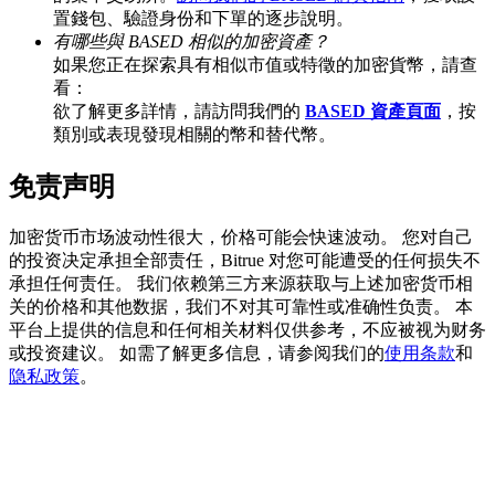
置錢包、驗證身份和下單的逐步說明。
有哪些與 BASED 相似的加密資產？
如果您正在探索具有相似市值或特徵的加密貨幣，請查
看：
BTC 專享獎勵
欲了解更多詳情，請訪問我們的
BASED 資產頁面
，按
充值並交易BTC瓜分 25,000 USDT 獎池！
類別或表現發現相關的幣和替代幣。
免责声明
充值CASHCAT & 赢取
加密货币市场波动性很大，价格可能会快速波动。 您对自己
的投资决定承担全部责任，Bitrue 对您可能遭受的任何损失不
瓜分 500000 CASHCAT 獎池
承担任何责任。 我们依赖第三方来源获取与上述加密货币相
关的价格和其他数据，我们不对其可靠性或准确性负责。 本
平台上提供的信息和任何相关材料仅供参考，不应被视为财务
或投资建议。 如需了解更多信息，请参阅我们的
使用条款
和
BitMart 用戶遷移專享
隐私政策
。
註冊&交易贏 500,000 USDT