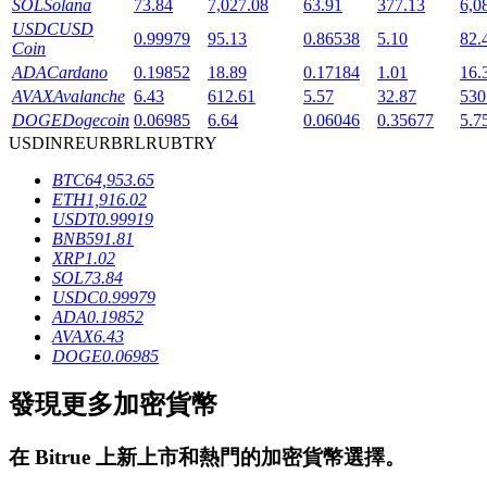
SOL
Solana
73.84
7,027.08
63.91
377.13
6,0
USDC
USD
0.99979
95.13
0.86538
5.10
82.
Coin
ADA
Cardano
0.19852
18.89
0.17184
1.01
16.
AVAX
Avalanche
6.43
612.61
5.57
32.87
530
DOGE
Dogecoin
0.06985
6.64
0.06046
0.35677
5.7
USD
INR
EUR
BRL
RUB
TRY
鎖倉BTR
BTC
64,953.65
ETH
1,916.02
輕鬆獲得多重福利
USDT
0.99919
BNB
591.81
XRP
1.02
SOL
73.84
USDC
0.99979
ADA
0.19852
AVAX
6.43
DOGE
0.06985
發現更多加密貨幣
借貸寶
在
Bitrue
上新上市和熱門的加密貨幣選擇。
借貸數字貨幣，及時且安全的服務