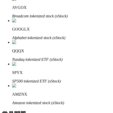
了解如何賺取穩定收入
AVGOX
Bitrue
AI
Broadcom tokenized stock (xStock)
GOOGLX
Alphabet tokenized stock (xStock)
QQQX
合夥人計劃
Nasdaq tokenized ETF (xStock)
SPYX
SP500 tokenized ETF (xStock)
AMZNX
Amazon tokenized stock (xStock)
Bitrue渠道合伙人