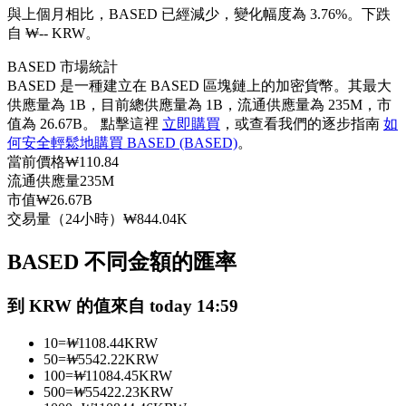
與上個月相比，BASED 已經減少，變化幅度為 3.76%。下跌
USDC永續
自 ₩-- KRW。
多種以USDC結算的永續合約
BASED 市場統計
BASED 是一種建立在 BASED 區塊鏈上的加密貨幣。其最大
供應量為 1B，目前總供應量為 1B，流通供應量為 235M，市
值為 26.67B。 點擊這裡
立即購買
，或查看我們的逐步指南
如
何安全輕鬆地購買 BASED (BASED)
。
當前價格
₩
110.84
流通供應量
235M
市值
₩
26.67B
交易量（24小時）
₩
844.04K
跟單
BASED 不同金額的匯率
與頂尖交易專家同行
到 KRW 的值來自 today 14:59
10
=
₩
1108.44
KRW
50
=
₩
5542.22
KRW
100
=
₩
11084.45
KRW
500
=
₩
55422.23
KRW