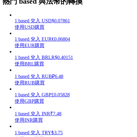
熱門 based 與法幣的轉換
1
based
兌入
USD
$
0.07861
使用USD購買
理財
1
based
兌入
EUR
€
0.06804
使用EUR購買
1
based
兌入
BRL
R$
0.40151
使用BRL購買
1
based
兌入
RUB
₽
6.48
使用RUB購買
1
based
兌入
GBP
£
0.05828
增值寶
使用GBP購買
使您的資產穩定增值
1
based
兌入
INR
₹
7.48
使用INR購買
1
based
兌入
TRY
₺
3.75