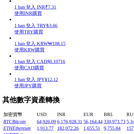
1
ban
兌入
INR
₹
7.31
使用INR購買
1
ban
兌入
TRY
₺
3.66
使用TRY購買
機槍池
1
ban
兌入
KRW
₩
108.15
一鍵質押鎖定高收益
使用KRW購買
1
ban
兌入
CAD
$
0.10716
使用CAD購買
1
ban
兌入
JPY
¥
12.12
使用JPY購買
其他數字資產轉換
Launchpool
加密貨幣
USD
INR
EUR
BRL
RU
活期質押獲得熱門資產
BTC
Bitcoin
64,926.09
6,176,928.31
56,164.44
330,973.73
5,3
ETH
Ethereum
1,913.77
182,072.26
1,655.51
9,755.84
157