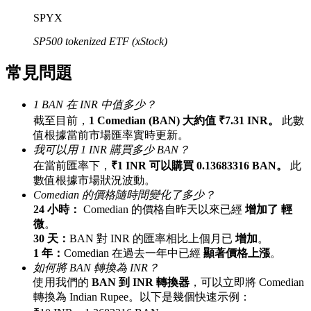
最高達65%佣金！
SPYX
SP500 tokenized ETF (xStock)
常見問題
1 BAN 在 INR 中值多少？
截至目前，
1 Comedian (BAN) 大約值 ₹7.31 INR。
此數
值根據當前市場匯率實時更新。
我可以用 1 INR 購買多少 BAN？
邀请好友
在當前匯率下，
₹1 INR 可以購買 0.13683316 BAN。
此
數值根據市場狀況波動。
邀請朋友獲得現金獎勵
Comedian 的價格隨時間變化了多少？
24 小時：
Comedian 的價格自昨天以來已經
增加了 輕
微
。
30 天：
BAN 對 INR 的匯率相比上個月已
增加
。
1 年：
Comedian 在過去一年中已經
顯著價格上漲
。
如何將 BAN 轉換為 INR？
使用我們的
BAN 到 INR 轉換器
，可以立即將 Comedian
轉換為 Indian Rupee。以下是幾個快速示例：
BTC 專享獎勵