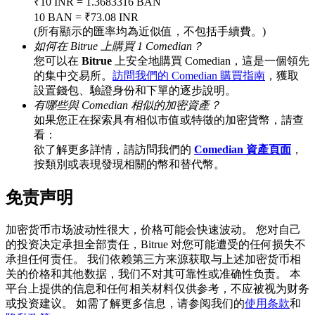
₹10 INR = 1.3683316 BAN
10 BAN = ₹73.08 INR
(所有顯示的匯率均為近似值，不包括手續費。)
如何在 Bitrue 上購買 1 Comedian？
BTC 專享獎勵
您可以在
Bitrue
上安全地購買 Comedian，這是一個領先
的集中交易所。
訪問我們的 Comedian 購買指南
，獲取
充值並交易BTC瓜分 25,000 USDT 獎池！
設置錢包、驗證身份和下單的逐步說明。
有哪些與 Comedian 相似的加密資產？
如果您正在探索具有相似市值或特徵的加密貨幣，請查
看：
充值CASHCAT & 赢取
欲了解更多詳情，請訪問我們的
Comedian 資產頁面
，
按類別或表現發現相關的幣和替代幣。
瓜分 500000 CASHCAT 獎池
免责声明
加密货币市场波动性很大，价格可能会快速波动。 您对自己
BitMart 用戶遷移專享
的投资决定承担全部责任，Bitrue 对您可能遭受的任何损失不
承担任何责任。 我们依赖第三方来源获取与上述加密货币相
註冊&交易贏 500,000 USDT
关的价格和其他数据，我们不对其可靠性或准确性负责。 本
平台上提供的信息和任何相关材料仅供参考，不应被视为财务
或投资建议。 如需了解更多信息，请参阅我们的
使用条款
和