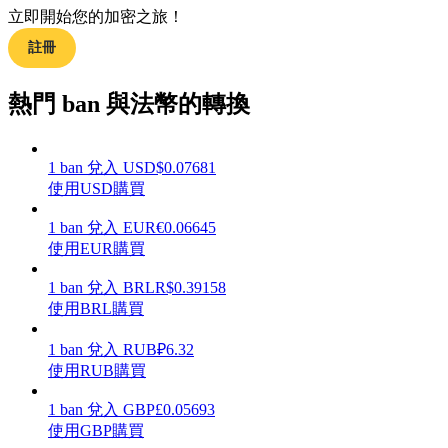
立即開始您的加密之旅！
註冊
熱門 ban 與法幣的轉換
理財
1
ban
兌入
USD
$
0.07681
使用USD購買
1
ban
兌入
EUR
€
0.06645
使用EUR購買
1
ban
兌入
BRL
R$
0.39158
使用BRL購買
增值寶
1
ban
兌入
RUB
₽
6.32
使您的資產穩定增值
使用RUB購買
1
ban
兌入
GBP
£
0.05693
使用GBP購買