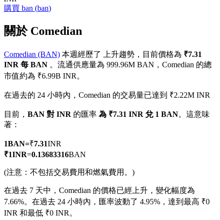
購買
ban
(
ban
)
關於 Comedian
Comedian (BAN)
本週經歷了 上升趨勢，目前價格為
₹7.31
幣本位永續
INR 每 BAN
。流通供應量為 999.96M BAN，Comedian 的總
以數字貨幣為保證金的永續合約
市值約為 ₹6.99B INR。
在過去的 24 小時內，Comedian 的交易量已達到 ₹2.22M INR
TradFi
目前，
BAN 對 INR
的匯率
為 ₹7.31 INR 兌 1 BAN
。這意味
著：
美股、外匯、貴金屬及大宗商品衍生性商品
1
BAN
=
₹
7.31
INR
₹
1
INR
=
0.13683316
BAN
(注意：不包括交易費用和燃氣費用。)
在過去 7 天中，Comedian 的價格已經上升，變化幅度為
7.66%。
在過去 24 小時內，匯率波動了 4.95%，達到最高 ₹0
INR 和最低 ₹0 INR。