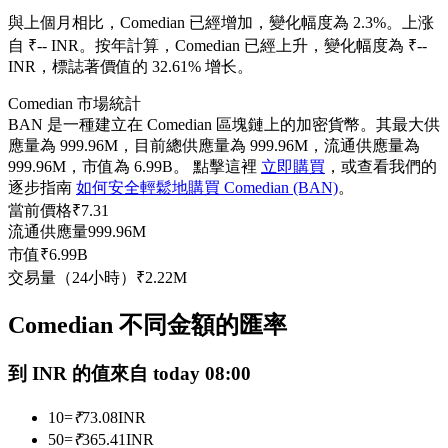
USDC永續
與上個月相比，Comedian 已經增加，變化幅度為 2.3%。上涨
自 ₹-- INR。
按年計算，Comedian 已經上升，變化幅度為 ₹--
多種以USDC結算的永續合約
INR，標誌著價值的 32.61% 增长。
Comedian 市場統計
BAN 是一種建立在 Comedian 區塊鏈上的加密貨幣。其最大供
應量為 999.96M，目前總供應量為 999.96M，流通供應量為
999.96M，市值為 6.99B。 點擊這裡
立即購買
，或查看我們的
逐步指南
如何安全輕鬆地購買 Comedian (BAN)
。
當前價格
₹
7.31
流通供應量
999.96M
市值
₹
6.99B
跟單
交易量（24小時）
₹
2.22M
與頂尖交易專家同行
Comedian 不同金額的匯率
到 INR 的值來自 today 08:00
10
=
₹
73.08
INR
50
=
₹
365.41
INR