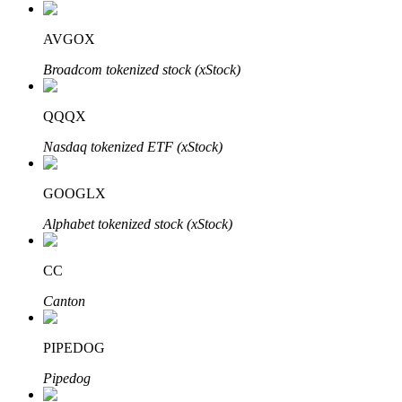
了解如何賺取穩定收入
AVGOX
Bitrue
AI
Broadcom tokenized stock (xStock)
QQQX
Nasdaq tokenized ETF (xStock)
GOOGLX
合夥人計劃
Alphabet tokenized stock (xStock)
CC
Canton
PIPEDOG
Pipedog
Bitrue渠道合伙人