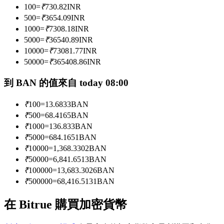
100
=
₹
730.82
INR
500
=
₹
3654.09
INR
1000
=
₹
7308.18
INR
成為跟單交易員
5000
=
₹
36540.89
INR
坐享盈利分成和跟單分傭
10000
=
₹
73081.77
INR
50000
=
₹
365408.86
INR
到 BAN 的值來自 today 08:00
₹
100
=
13.6833
BAN
₹
500
=
68.4165
BAN
₹
1000
=
136.833
BAN
₹
5000
=
684.1651
BAN
₹
10000
=
1,368.3302
BAN
合約資訊
₹
50000
=
6,841.6513
BAN
₹
100000
=
13,683.3026
BAN
包含交易情況等的大數據分析
₹
500000
=
68,416.5131
BAN
在 Bitrue 購買加密貨幣