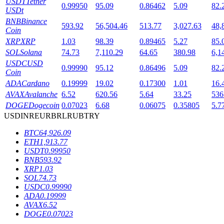
USDT
Tether
0.99950
95.09
0.86462
5.09
82.
USDt
BNB
Binance
593.92
56,504.46
513.77
3,027.63
48,
Coin
XRP
XRP
1.03
98.39
0.89465
5.27
85.
SOL
Solana
74.73
7,110.29
64.65
380.98
6,1
USDC
USD
0.99990
95.12
0.86496
5.09
82.
Coin
鎖倉BTR
ADA
Cardano
0.19999
19.02
0.17300
1.01
16.
輕鬆獲得多重福利
AVAX
Avalanche
6.52
620.56
5.64
33.25
536
DOGE
Dogecoin
0.07023
6.68
0.06075
0.35805
5.7
USD
INR
EUR
BRL
RUB
TRY
BTC
64,926.09
ETH
1,913.77
USDT
0.99950
BNB
593.92
XRP
1.03
SOL
74.73
USDC
0.99990
ADA
0.19999
借貸寶
AVAX
6.52
DOGE
0.07023
借貸數字貨幣，及時且安全的服務