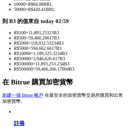
10000
=
R$
84.08
BRL
50000
=
R$
420.41
BRL
成為跟單交易員
到 B3 的值來自 today 02:59
坐享盈利分成和跟單分傭
R$
100
=
11,893.25323
B3
R$
500
=
59,466.26617
B3
R$
1000
=
118,932.53234
B3
R$
5000
=
594,662.6617
B3
R$
10000
=
1,189,325.3234
B3
R$
50000
=
5,946,626.617
B3
R$
100000
=
11,893,253.234
B3
R$
500000
=
59,466,266.17004
B3
在 Bitrue 購買加密貨幣
合約資訊
創建一個 Bitrue 帳戶
在最安全的加密貨幣交易所購買和出售
包含交易情況等的大數據分析
加密貨幣。
註冊