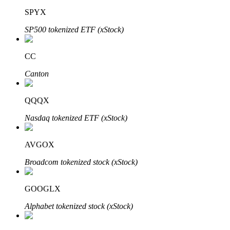
SPYX
SP500 tokenized ETF (xStock)
CC
Canton
定投理财
QQQX
享受活期理財及長期收益
Nasdaq tokenized ETF (xStock)
AVGOX
Broadcom tokenized stock (xStock)
GOOGLX
Alphabet tokenized stock (xStock)
學習理財