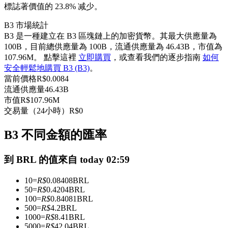
標誌著價值的 23.8% 减少。
USDC永續
B3 市場統計
多種以USDC結算的永續合約
B3 是一種建立在 B3 區塊鏈上的加密貨幣。其最大供應量為
100B，目前總供應量為 100B，流通供應量為 46.43B，市值為
107.96M。 點擊這裡
立即購買
，或查看我們的逐步指南
如何
安全輕鬆地購買 B3 (B3)
。
當前價格
R$
0.0084
流通供應量
46.43B
市值
R$
107.96M
交易量（24小時）
R$
0
B3 不同金額的匯率
跟單
與頂尖交易專家同行
到 BRL 的值來自 today 02:59
10
=
R$
0.08408
BRL
50
=
R$
0.4204
BRL
100
=
R$
0.84081
BRL
500
=
R$
4.2
BRL
1000
=
R$
8.41
BRL
5000
=
R$
42.04
BRL