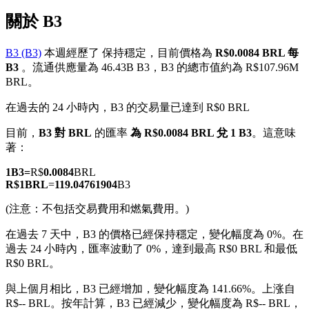
關於 B3
B3 (B3)
本週經歷了 保持穩定，目前價格為
R$0.0084 BRL 每
B3
。流通供應量為 46.43B B3，B3 的總市值約為 R$107.96M
幣本位永續
BRL。
以數字貨幣為保證金的永續合約
在過去的 24 小時內，B3 的交易量已達到 R$0 BRL
目前，
B3 對 BRL
的匯率
為 R$0.0084 BRL 兌 1 B3
。這意味
著：
TradFi
1
B3
=
R$
0.0084
BRL
美股、外匯、貴金屬及大宗商品衍生性商品
R$
1
BRL
=
119.04761904
B3
(注意：不包括交易費用和燃氣費用。)
在過去 7 天中，B3 的價格已經保持穩定，變化幅度為 0%。
在
過去 24 小時內，匯率波動了 0%，達到最高 R$0 BRL 和最低
R$0 BRL。
與上個月相比，B3 已經增加，變化幅度為 141.66%。上涨自
R$-- BRL。
按年計算，B3 已經減少，變化幅度為 R$-- BRL，