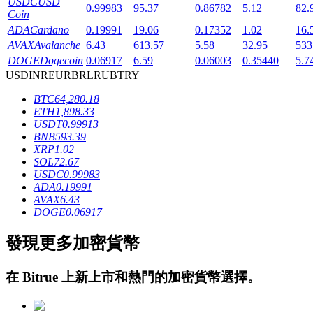
USDC
USD
0.99983
95.37
0.86782
5.12
82.
Coin
ADA
Cardano
0.19991
19.06
0.17352
1.02
16.
AVAX
Avalanche
6.43
613.57
5.58
32.95
533
DOGE
Dogecoin
0.06917
6.59
0.06003
0.35440
5.7
USD
INR
EUR
BRL
RUB
TRY
BTC
64,280.18
鎖倉BTR
ETH
1,898.33
USDT
0.99913
輕鬆獲得多重福利
BNB
593.39
XRP
1.02
SOL
72.67
USDC
0.99983
ADA
0.19991
AVAX
6.43
DOGE
0.06917
發現更多加密貨幣
借貸寶
在
Bitrue
上新上市和熱門的加密貨幣選擇。
借貸數字貨幣，及時且安全的服務