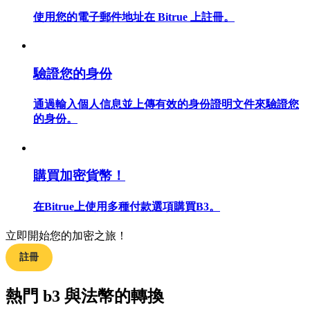
使用您的電子郵件地址在 Bitrue 上註冊。
合約指南
驗證您的身份
合約功能使用指南
通過輸入個人信息並上傳有效的身份證明文件來驗證您
的身份。
購買加密貨幣！
在Bitrue上使用多種付款選項購買B3。
立即開始您的加密之旅！
交易策略
註冊
學習如何保持盈利
熱門 b3 與法幣的轉換