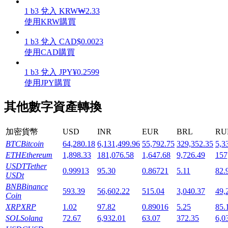
1
b3
兌入
KRW
₩
2.33
使用KRW購買
1
b3
兌入
CAD
$
0.0023
使用CAD購買
機槍池
1
b3
兌入
JPY
¥
0.2599
一鍵質押鎖定高收益
使用JPY購買
其他數字資產轉換
加密貨幣
USD
INR
EUR
BRL
RU
BTC
Bitcoin
64,280.18
6,131,499.96
55,792.75
329,352.35
5,3
ETH
Ethereum
1,898.33
181,076.58
1,647.68
9,726.49
157
USDT
Tether
0.99913
95.30
0.86721
5.11
82.
USDt
Launchpool
BNB
Binance
593.39
56,602.22
515.04
3,040.37
49,
Coin
活期質押獲得熱門資產
XRP
XRP
1.02
97.82
0.89016
5.25
85.
SOL
Solana
72.67
6,932.01
63.07
372.35
6,0