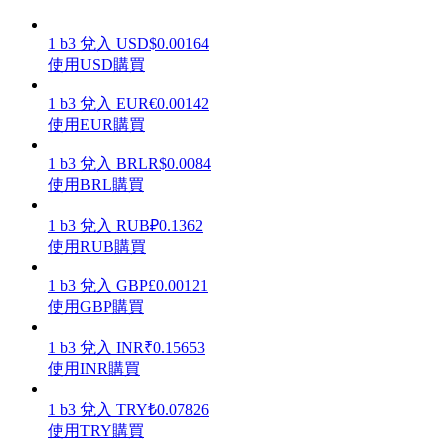
1
b3
兌入
USD
$
0.00164
使用USD購買
1
b3
兌入
EUR
€
0.00142
理財
使用EUR購買
1
b3
兌入
BRL
R$
0.0084
使用BRL購買
1
b3
兌入
RUB
₽
0.1362
使用RUB購買
1
b3
兌入
GBP
£
0.00121
使用GBP購買
增值寶
1
b3
兌入
INR
₹
0.15653
使您的資產穩定增值
使用INR購買
1
b3
兌入
TRY
₺
0.07826
使用TRY購買