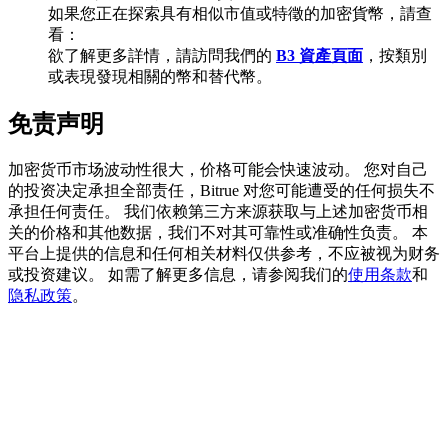
如果您正在探索具有相似市值或特徵的加密貨幣，請查
看：
欲了解更多詳情，請訪問我們的
B3 資產頁面
，按類別
或表現發現相關的幣和替代幣。
充值CASHCAT & 赢取
免责声明
瓜分 500000 CASHCAT 獎池
加密货币市场波动性很大，价格可能会快速波动。 您对自己
的投资决定承担全部责任，Bitrue 对您可能遭受的任何损失不
承担任何责任。 我们依赖第三方来源获取与上述加密货币相
BitMart 用戶遷移專享
关的价格和其他数据，我们不对其可靠性或准确性负责。 本
平台上提供的信息和任何相关材料仅供参考，不应被视为财务
註冊&交易贏 500,000 USDT
或投资建议。 如需了解更多信息，请参阅我们的
使用条款
和
隐私政策
。
貴金屬財富季 · 交易巔峰賽
抽獎衝榜 · 贏33,333 USDT