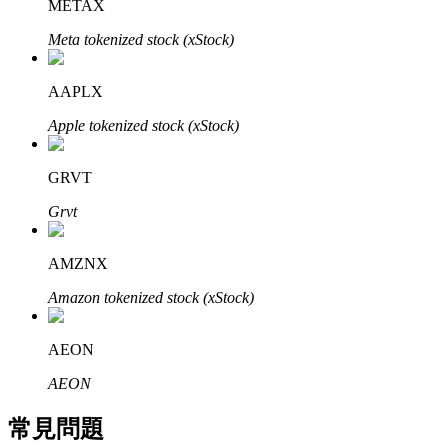
METAX
了解如何賺取穩定收入
Meta tokenized stock (xStock)
Bitrue
AI
AAPLX
Apple tokenized stock (xStock)
GRVT
Grvt
合夥人計劃
AMZNX
Amazon tokenized stock (xStock)
AEON
AEON
常見問題
Bitrue渠道合伙人