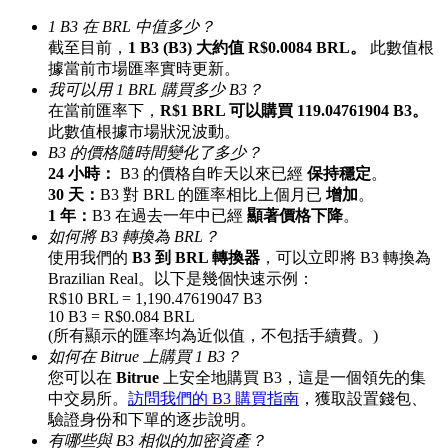
最高達65%佣金！
1 B3 在 BRL 中值多少？
截至目前，
1 B3 (B3) 大約值 R$0.0084 BRL。
此數值根
據當前市場匯率實時更新。
我可以用 1 BRL 購買多少 B3？
在當前匯率下，
R$1 BRL 可以購買 119.04761904 B3。
此數值根據市場狀況波動。
B3 的價格隨時間變化了多少？
24 小時：
B3 的價格自昨天以來已經
保持穩定
。
30 天：
B3 對 BRL 的匯率相比上個月已
增加
。
1 年：
B3 在過去一年中已經
顯著價格下降
。
邀请好友
如何將 B3 轉換為 BRL？
使用我們的
B3 到 BRL 轉換器
，可以立即將 B3 轉換為
邀請朋友獲得現金獎勵
Brazilian Real。以下是幾個快速示例：
R$10 BRL = 1,190.47619047 B3
充值CASHCAT & 赢取
10 B3 = R$0.084 BRL
(所有顯示的匯率均為近似值，不包括手續費。)
如何在 Bitrue 上購買 1 B3？
您可以在
Bitrue
上安全地購買 B3，這是一個領先的集
中交易所。
訪問我們的 B3 購買指南
，獲取設置錢包、
驗證身份和下單的逐步說明。
有哪些與 B3 相似的加密資產？