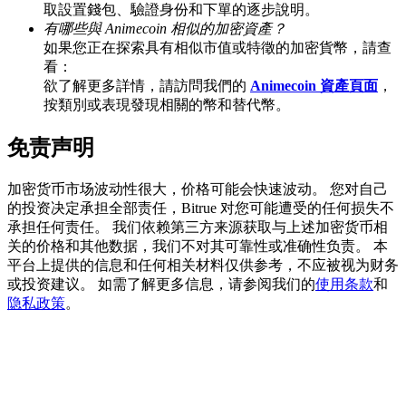
取設置錢包、驗證身份和下單的逐步說明。
有哪些與 Animecoin 相似的加密資產？
如果您正在探索具有相似市值或特徵的加密貨幣，請查
看：
BTC 專享獎勵
欲了解更多詳情，請訪問我們的
Animecoin 資產頁面
，
按類別或表現發現相關的幣和替代幣。
充值並交易BTC瓜分 25,000 USDT 獎池！
免责声明
加密货币市场波动性很大，价格可能会快速波动。 您对自己
充值CASHCAT & 赢取
的投资决定承担全部责任，Bitrue 对您可能遭受的任何损失不
瓜分 500000 CASHCAT 獎池
承担任何责任。 我们依赖第三方来源获取与上述加密货币相
关的价格和其他数据，我们不对其可靠性或准确性负责。 本
平台上提供的信息和任何相关材料仅供参考，不应被视为财务
或投资建议。 如需了解更多信息，请参阅我们的
使用条款
和
隐私政策
。
BitMart 用戶遷移專享
註冊&交易贏 500,000 USDT