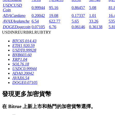
USDC
USD
0.99944
95.16
0.86457
5.08
81.
Coin
ADA
Cardano
0.20042
19.08
0.17337
1.01
16.
AVAX
Avalanche
6.54
622.77
5.65
33.26
535
DOGE
Dogecoin
0.07105
6.76
0.06146
0.36138
5.8
USD
INR
EUR
BRL
RUB
TRY
鎖倉BTR
BTC
65,014.43
ETH
1,920.59
輕鬆獲得多重福利
USDT
0.99928
BNB
603.60
XRP
1.04
SOL
76.18
USDC
0.99944
ADA
0.20042
AVAX
6.54
DOGE
0.07105
發現更多加密貨幣
借貸寶
在
Bitrue
上新上市和熱門的加密貨幣選擇。
借貸數字貨幣，及時且安全的服務