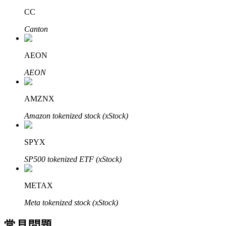
了解如何賺取穩定收入
CC
Canton
Bitrue
AI
AEON
AEON
AMZNX
合夥人計劃
Amazon tokenized stock (xStock)
SPYX
SP500 tokenized ETF (xStock)
METAX
Meta tokenized stock (xStock)
Bitrue渠道合伙人
常見問題