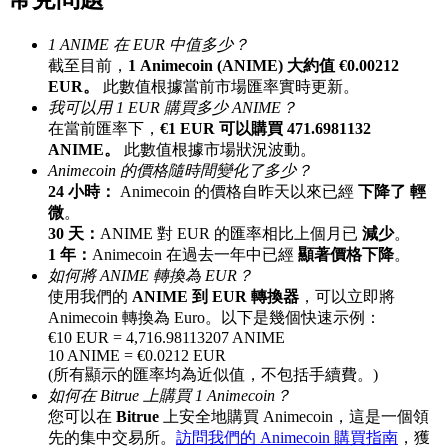
最高達65%佣金！
1 ANIME 在 EUR 中值多少？
截至目前，
1 Animecoin (ANIME) 大約值 €0.00212
EUR。
此數值根據當前市場匯率實時更新。
我可以用 1 EUR 購買多少 ANIME？
在當前匯率下，
€1 EUR 可以購買 471.6981132
ANIME。
此數值根據市場狀況波動。
Animecoin 的價格隨時間變化了多少？
24 小時：
Animecoin 的價格自昨天以來已經
下降了 輕
微
。
邀请好友
30 天：
ANIME 對 EUR 的匯率相比上個月已
減少
。
1 年：
Animecoin 在過去一年中已經
顯著價格下降
。
邀請朋友獲得現金獎勵
如何將 ANIME 轉換為 EUR？
使用我們的
ANIME 到 EUR 轉換器
，可以立即將
Animecoin 轉換為 Euro。以下是幾個快速示例：
€10 EUR = 4,716.98113207 ANIME
10 ANIME = €0.0212 EUR
(所有顯示的匯率均為近似值，不包括手續費。)
如何在 Bitrue 上購買 1 Animecoin？
您可以在
Bitrue
上安全地購買 Animecoin，這是一個領
先的集中交易所。
訪問我們的 Animecoin 購買指南
，獲
BTC 專享獎勵