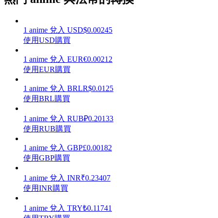
1
anime
兌入
USD
$
0.00245
使用USD購買
理財
1
anime
兌入
EUR
€
0.00212
使用EUR購買
1
anime
兌入
BRL
R$
0.0125
使用BRL購買
1
anime
兌入
RUB
₽
0.20133
使用RUB購買
1
anime
兌入
GBP
£
0.00182
增值寶
使用GBP購買
使您的資產穩定增值
1
anime
兌入
INR
₹
0.23407
使用INR購買
1
anime
兌入
TRY
₺
0.11741