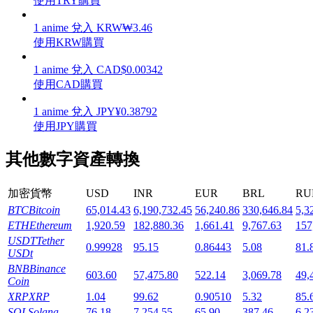
使用TRY購買
1
anime
兌入
KRW
₩
3.46
使用KRW購買
1
anime
兌入
CAD
$
0.00342
機槍池
使用CAD購買
一鍵質押鎖定高收益
1
anime
兌入
JPY
¥
0.38792
使用JPY購買
其他數字資產轉換
加密貨幣
USD
INR
EUR
BRL
RU
BTC
Bitcoin
65,014.43
6,190,732.45
56,240.86
330,646.84
5,3
ETH
Ethereum
1,920.59
182,880.36
1,661.41
9,767.63
157
USDT
Tether
0.99928
95.15
0.86443
5.08
81.
Launchpool
USDt
BNB
Binance
活期質押獲得熱門資產
603.60
57,475.80
522.14
3,069.78
49,
Coin
XRP
XRP
1.04
99.62
0.90510
5.32
85.
SOL
Solana
76.18
7,254.55
65.90
387.46
6,2