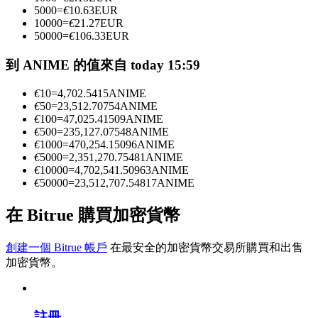
5000
=
€
10.63
EUR
10000
=
€
21.27
EUR
50000
=
€
106.33
EUR
成為跟單交易員
到 ANIME 的值來自 today 15:59
坐享盈利分成和跟單分傭
€
10
=
4,702.5415
ANIME
€
50
=
23,512.70754
ANIME
€
100
=
47,025.41509
ANIME
€
500
=
235,127.07548
ANIME
€
1000
=
470,254.15096
ANIME
€
5000
=
2,351,270.75481
ANIME
€
10000
=
4,702,541.50963
ANIME
€
50000
=
23,512,707.54817
ANIME
在 Bitrue 購買加密貨幣
合約資訊
包含交易情況等的大數據分析
創建一個 Bitrue 帳戶
在最安全的加密貨幣交易所購買和出售
加密貨幣。
註冊