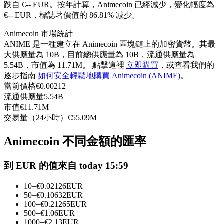
跌自 €-- EUR。
按年計算，Animecoin 已經減少，變化幅度為
USDC永續
€-- EUR，標誌著價值的 86.81% 减少。
多種以USDC結算的永續合約
Animecoin 市場統計
ANIME 是一種建立在 Animecoin 區塊鏈上的加密貨幣。其最
大供應量為 10B，目前總供應量為 10B，流通供應量為
5.54B，市值為 11.71M。 點擊這裡
立即購買
，或查看我們的
逐步指南
如何安全輕鬆地購買 Animecoin (ANIME)
。
當前價格
€
0.00212
流通供應量
5.54B
市值
€
11.71M
交易量（24小時）
€
55.09M
跟單
Animecoin 不同金額的匯率
與頂尖交易專家同行
到 EUR 的值來自 today 15:59
10
=
€
0.02126
EUR
50
=
€
0.10632
EUR
100
=
€
0.21265
EUR
500
=
€
1.06
EUR
1000
=
€
2.13
EUR