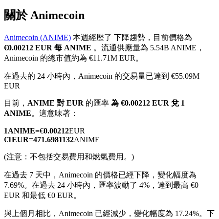
關於 Animecoin
Animecoin (ANIME)
本週經歷了 下降趨勢，目前價格為
€0.00212 EUR 每 ANIME
。流通供應量為 5.54B ANIME，
幣本位永續
Animecoin 的總市值約為 €11.71M EUR。
以數字貨幣為保證金的永續合約
在過去的 24 小時內，Animecoin 的交易量已達到 €55.09M
EUR
目前，
ANIME 對 EUR
的匯率
為 €0.00212 EUR 兌 1
TradFi
ANIME
。這意味著：
美股、外匯、貴金屬及大宗商品衍生性商品
1
ANIME
=
€
0.00212
EUR
€
1
EUR
=
471.6981132
ANIME
(注意：不包括交易費用和燃氣費用。)
在過去 7 天中，Animecoin 的價格已經下降，變化幅度為
7.69%。
在過去 24 小時內，匯率波動了 4%，達到最高 €0
EUR 和最低 €0 EUR。
與上個月相比，Animecoin 已經減少，變化幅度為 17.24%。下