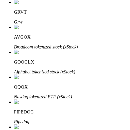
GRVT
Grvt
AVGOX
Broadcom tokenized stock (xStock)
定投理财
GOOGLX
享受活期理財及長期收益
Alphabet tokenized stock (xStock)
QQQX
Nasdaq tokenized ETF (xStock)
PIPEDOG
Pipedog
學習理財