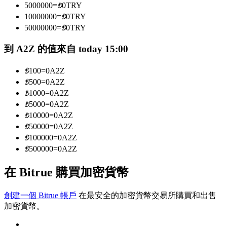
5000000
=
₺
0
TRY
10000000
=
₺
0
TRY
50000000
=
₺
0
TRY
成為跟單交易員
到 A2Z 的值來自 today 15:00
坐享盈利分成和跟單分傭
₺
100
=
0
A2Z
₺
500
=
0
A2Z
₺
1000
=
0
A2Z
₺
5000
=
0
A2Z
₺
10000
=
0
A2Z
₺
50000
=
0
A2Z
₺
100000
=
0
A2Z
₺
500000
=
0
A2Z
合約資訊
在 Bitrue 購買加密貨幣
包含交易情況等的大數據分析
創建一個 Bitrue 帳戶
在最安全的加密貨幣交易所購買和出售
加密貨幣。