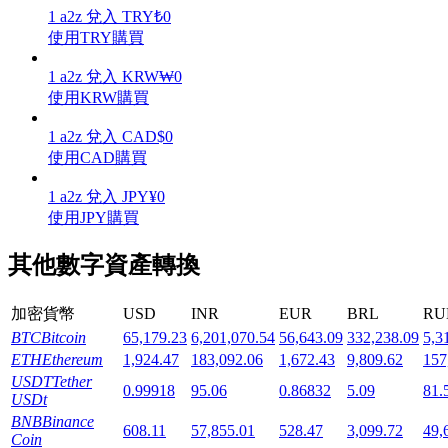
1
a2z
兌入
TRY
₺
0
使用TRY購買
1
a2z
兌入
KRW
₩
0
使用KRW購買
機槍池
1
a2z
兌入
CAD
$
0
一鍵質押鎖定高收益
使用CAD購買
1
a2z
兌入
JPY
¥
0
使用JPY購買
其他數字資產轉換
加密貨幣
USD
INR
EUR
BRL
RU
BTC
Bitcoin
65,179.23
6,201,070.54
56,643.09
332,238.09
5,3
Launchpool
ETH
Ethereum
1,924.47
183,092.06
1,672.43
9,809.62
157
USDT
Tether
0.99918
95.06
0.86832
5.09
81.
活期質押獲得熱門資產
USDt
BNB
Binance
608.11
57,855.01
528.47
3,099.72
49,
Coin