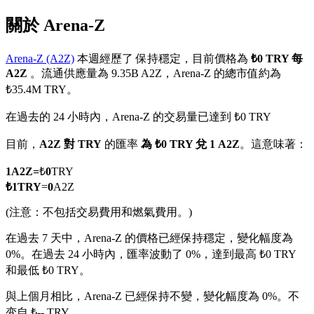
關於 Arena-Z
Arena-Z (A2Z)
本週經歷了 保持穩定，目前價格為
₺0 TRY 每
A2Z
。流通供應量為 9.35B A2Z，Arena-Z 的總市值約為
幣本位永續
₺35.4M TRY。
以數字貨幣為保證金的永續合約
在過去的 24 小時內，Arena-Z 的交易量已達到 ₺0 TRY
目前，
A2Z 對 TRY
的匯率
為 ₺0 TRY 兌 1 A2Z
。這意味著：
TradFi
1
A2Z
=
₺
0
TRY
美股、外匯、貴金屬及大宗商品衍生性商品
₺
1
TRY
=
0
A2Z
(注意：不包括交易費用和燃氣費用。)
在過去 7 天中，Arena-Z 的價格已經保持穩定，變化幅度為
0%。
在過去 24 小時內，匯率波動了 0%，達到最高 ₺0 TRY
和最低 ₺0 TRY。
與上個月相比，Arena-Z 已經保持不變，變化幅度為 0%。不
变自 ₺-- TRY。