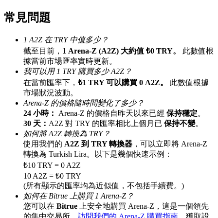
最高達65%佣金！
常見問題
1 A2Z 在 TRY 中值多少？
截至目前，
1 Arena-Z (A2Z) 大約值 ₺0 TRY。
此數值根
據當前市場匯率實時更新。
我可以用 1 TRY 購買多少 A2Z？
在當前匯率下，
₺1 TRY 可以購買 0 A2Z。
此數值根據
市場狀況波動。
Arena-Z 的價格隨時間變化了多少？
24 小時：
Arena-Z 的價格自昨天以來已經
保持穩定
。
邀请好友
30 天：
A2Z 對 TRY 的匯率相比上個月已
保持不變
。
邀請朋友獲得現金獎勵
如何將 A2Z 轉換為 TRY？
使用我們的
A2Z 到 TRY 轉換器
，可以立即將 Arena-Z
轉換為 Turkish Lira。以下是幾個快速示例：
₺10 TRY = 0 A2Z
10 A2Z = ₺0 TRY
(所有顯示的匯率均為近似值，不包括手續費。)
如何在 Bitrue 上購買 1 Arena-Z？
您可以在
Bitrue
上安全地購買 Arena-Z，這是一個領先
BTC 專享獎勵
的集中交易所。
訪問我們的 Arena-Z 購買指南
，獲取設