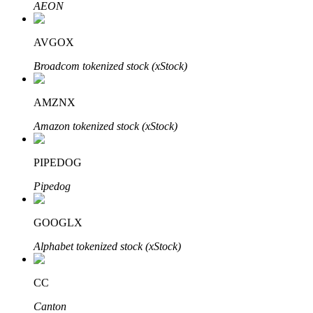
AEON
了解如何賺取穩定收入
Bitrue
AI
AVGOX
Broadcom tokenized stock (xStock)
AMZNX
Amazon tokenized stock (xStock)
合夥人計劃
PIPEDOG
Pipedog
GOOGLX
Alphabet tokenized stock (xStock)
CC
Bitrue渠道合伙人
Canton