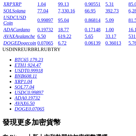
XRP
XRP
1.04
99.13
0.90551
5.31
85.
SOL
Solana
77.04
7,330.16
66.95
392.73
6,2
USDC
USD
0.99897
95.04
0.86814
5.09
81.
Coin
ADA
Cardano
0.19732
18.77
0.17148
1.00
16.
AVAX
Avalanche
6.50
619.22
5.65
33.17
531
DOGE
Dogecoin
0.07065
6.72
0.06139
0.36013
5.7
鎖倉BTR
USD
INR
EUR
BRL
RUB
TRY
輕鬆獲得多重福利
BTC
65,179.23
ETH
1,924.47
USDT
0.99918
BNB
608.11
XRP
1.04
SOL
77.04
USDC
0.99897
ADA
0.19732
AVAX
6.50
DOGE
0.07065
借貸寶
發現更多加密貨幣
借貸數字貨幣，及時且安全的服務