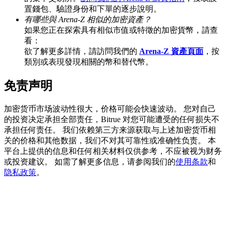
置錢包、驗證身份和下單的逐步說明。
有哪些與 Arena-Z 相似的加密資產？
如果您正在探索具有相似市值或特徵的加密貨幣，請查
看：
BTC 專享獎勵
欲了解更多詳情，請訪問我們的
Arena-Z 資產頁面
，按
充值並交易BTC瓜分 25,000 USDT 獎池！
類別或表現發現相關的幣和替代幣。
免责声明
充值CASHCAT & 赢取
加密货币市场波动性很大，价格可能会快速波动。 您对自己
的投资决定承担全部责任，Bitrue 对您可能遭受的任何损失不
瓜分 500000 CASHCAT 獎池
承担任何责任。 我们依赖第三方来源获取与上述加密货币相
关的价格和其他数据，我们不对其可靠性或准确性负责。 本
平台上提供的信息和任何相关材料仅供参考，不应被视为财务
或投资建议。 如需了解更多信息，请参阅我们的
使用条款
和
BitMart 用戶遷移專享
隐私政策
。
註冊&交易贏 500,000 USDT