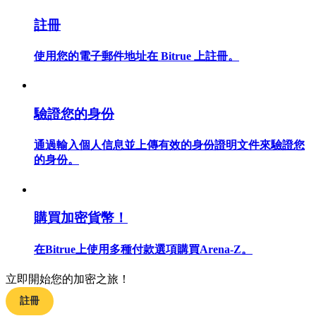
註冊
使用您的電子郵件地址在 Bitrue 上註冊。
合約指南
合約功能使用指南
驗證您的身份
通過輸入個人信息並上傳有效的身份證明文件來驗證您
的身份。
購買加密貨幣！
交易策略
在Bitrue上使用多種付款選項購買Arena-Z。
學習如何保持盈利
立即開始您的加密之旅！
註冊