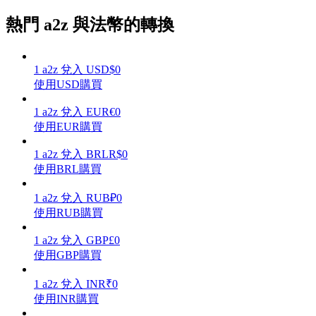
熱門 a2z 與法幣的轉換
1
a2z
兌入
USD
$
0
理財
使用USD購買
1
a2z
兌入
EUR
€
0
使用EUR購買
1
a2z
兌入
BRL
R$
0
使用BRL購買
1
a2z
兌入
RUB
₽
0
使用RUB購買
增值寶
1
a2z
兌入
GBP
£
0
使您的資產穩定增值
使用GBP購買
1
a2z
兌入
INR
₹
0
使用INR購買