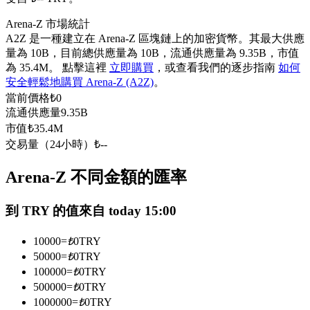
USDC永續
Arena-Z 市場統計
A2Z 是一種建立在 Arena-Z 區塊鏈上的加密貨幣。其最大供應
多種以USDC結算的永續合約
量為 10B，目前總供應量為 10B，流通供應量為 9.35B，市值
為 35.4M。 點擊這裡
立即購買
，或查看我們的逐步指南
如何
安全輕鬆地購買 Arena-Z (A2Z)
。
當前價格
₺
0
流通供應量
9.35B
市值
₺
35.4M
交易量（24小時）
₺
--
Arena-Z 不同金額的匯率
跟單
到 TRY 的值來自 today 15:00
與頂尖交易專家同行
10000
=
₺
0
TRY
50000
=
₺
0
TRY
100000
=
₺
0
TRY
500000
=
₺
0
TRY
1000000
=
₺
0
TRY