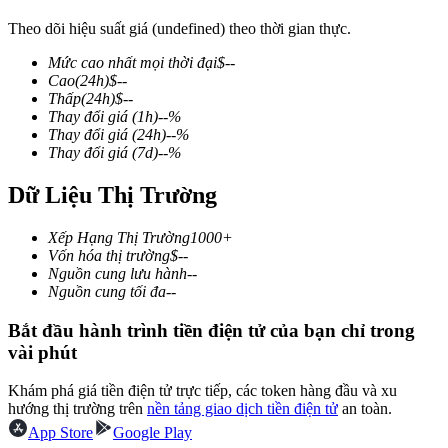
Theo dõi hiệu suất giá (undefined) theo thời gian thực.
Mức cao nhất mọi thời đại
$
--
Cao
(24h)
$
--
COIN-M Futures
Thấp
(24h)
$
--
Thay đổi giá
(1h)
--
%
Futures sử dụng token làm tài sản thế chấp
Thay đổi giá
(24h)
--
%
Thay đổi giá
(7d)
--
%
Dữ Liệu Thị Trường
TradFi
Phái sinh cổ phiếu, ngoại hối, kim loại quý và hàng hóa
Xếp Hạng Thị Trường
1000+
Vốn hóa thị trường
$
--
Nguồn cung lưu hành
--
Nguồn cung tối đa
--
Bắt đầu hành trình tiền điện tử của bạn chỉ trong
vài phút
Khám phá giá tiền điện tử trực tiếp, các token hàng đầu và xu
hướng thị trường trên
nền tảng giao dịch tiền điện tử
an toàn.
App Store
Google Play
USDC Futures vĩnh cửu