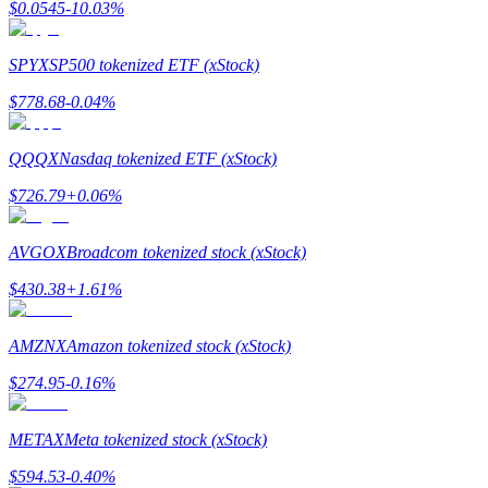
$
0.0545
-10.03
%
Hướng dẫn
SPYX
SP500 tokenized ETF (xStock)
Hướng dẫn giao dịch Spot
$
778.68
-0.04
%
QQQX
Nasdaq tokenized ETF (xStock)
$
726.79
+
0.06
%
AVGOX
Broadcom tokenized stock (xStock)
$
430.38
+
1.61
%
Chiến lược giao dịch
Học cách duy trì lợi nhuận
AMZNX
Amazon tokenized stock (xStock)
$
274.95
-0.16
%
METAX
Meta tokenized stock (xStock)
$
594.53
-0.40
%