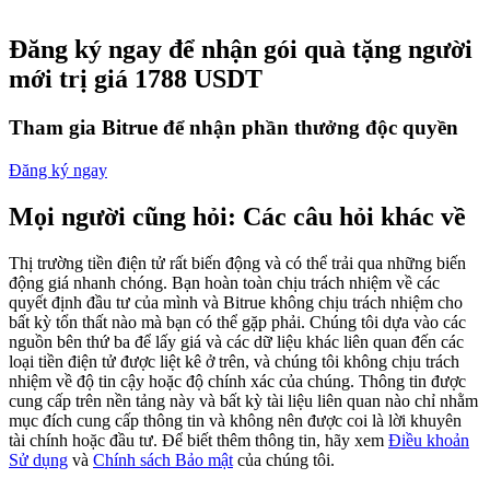
Futures sử dụng USDC làm tài sản thế chấp
Đăng ký ngay để nhận gói quà tặng người
mới trị giá 1788 USDT
Tham gia Bitrue để nhận phần thưởng độc quyền
Đăng ký ngay
Mọi người cũng hỏi: Các câu hỏi khác về
Sao chép Giao dịch
Thị trường tiền điện tử rất biến động và có thể trải qua những biến
động giá nhanh chóng. Bạn hoàn toàn chịu trách nhiệm về các
Tham gia cùng các nhà giao dịch hàng đầu
quyết định đầu tư của mình và Bitrue không chịu trách nhiệm cho
bất kỳ tổn thất nào mà bạn có thể gặp phải. Chúng tôi dựa vào các
nguồn bên thứ ba để lấy giá và các dữ liệu khác liên quan đến các
loại tiền điện tử được liệt kê ở trên, và chúng tôi không chịu trách
nhiệm về độ tin cậy hoặc độ chính xác của chúng. Thông tin được
cung cấp trên nền tảng này và bất kỳ tài liệu liên quan nào chỉ nhằm
mục đích cung cấp thông tin và không nên được coi là lời khuyên
tài chính hoặc đầu tư. Để biết thêm thông tin, hãy xem
Điều khoản
Sử dụng
và
Chính sách Bảo mật
của chúng tôi.