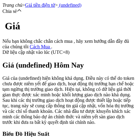
Trang chủ
>
Giá tiền điện tử
>
(undefined)
Chia sẻ
Giá
Hợp đồng tương lai
Nếu bạn không chắc chắn cách mua , hãy xem hướng dẫn đầy đủ
của chúng tôi
Cách Mua
.
Dữ liệu cập nhật vào lúc (UTC+8)
Giá (undefined) Hôm Nay
Giá của (undefined) hiện không khả dụng. Điều này có thể do token
chưa được niêm yết để giao dịch, hoạt động thị trường hạn chế hoặc
tạm ngừng thị trường giao dịch. Hiện tại, không có dữ liệu giá thời
USDT Futures
gian thực được xác minh hoặc khối lượng giao dịch nào khả dụng.
Sau khi các thị trường giao dịch hoạt động được thiết lập hoặc tiếp
Futures sử dụng USDT làm tài sản thế chấp
tục, trang này sẽ cung cấp thông tin giá cập nhật, vốn hóa thị trường
và các chỉ số thanh khoản. Các nhà đầu tư được khuyến khích xác
minh các thông báo dự án chính thức và niêm yết sàn giao dịch
trước khi đưa ra bất kỳ quyết định tài chính nào.
Biểu Đồ Hiệu Suất