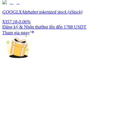
Earn
GOOGLX
Alphabet tokenized stock (xStock)
$
357.18
-0.06
%
Đăng ký & Nhận thưởng lên đến
1788 USDT
Tham gia ngay
Power Piggy
Làm cho tài sản của bạn tăng giá trị đều đặn