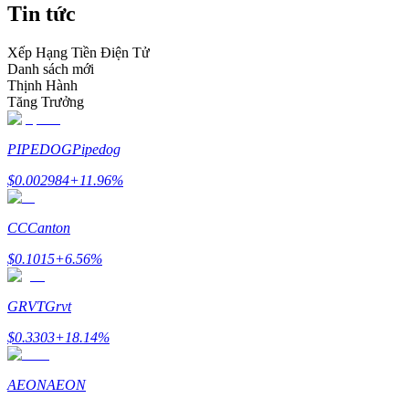
Tin tức
Trở thành Nhà giao dịch Sao chép
Tận hưởng chia sẻ lợi nhuận và hoa hồng giao dịch sao chép
Xếp Hạng Tiền Điện Tử
Danh sách mới
Thịnh Hành
Tăng Trưởng
PIPEDOG
Pipedog
$
0.002984
+
11.96
%
CC
Canton
Thông tin
$
0.1015
+
6.56
%
Phân tích dữ liệu lớn bao gồm thông tin giao dịch, v.v.
GRVT
Grvt
$
0.3303
+
18.14
%
AEON
AEON