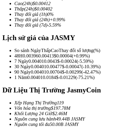
Cao
(24h)
$
0.00412
Thấp
(24h)
$
0.00402
Thay đổi giá
(1h)
0
%
Thay đổi giá
(24h)
+
0.99
%
Thay đổi giá
(7d)
-5.59
%
COIN-M Futures
Lịch sử giá của JASMY
Futures sử dụng token làm tài sản thế chấp
So sánh Ngày
Thấp
Cao
Thay đổi số lượng
(%)
48H
0.00396
0.00413
$
0.00004
(
+
0.99
%)
TradFi
7 Ngày
0.00401
0.0043
$
-0.00024
(
-5.59
%)
30 Ngày
0.00401
0.00477
$
-0.00047
(
-10.39
%)
Phái sinh cổ phiếu, ngoại hối, kim loại quý và hàng hóa
90 Ngày
0.00401
0.00704
$
-0.00299
(
-42.47
%)
1 Năm
0.00401
0.0184
$
-0.01229
(
-75.21
%)
Dữ Liệu Thị Trường JasmyCoin
Xếp Hạng Thị Trường
119
Vốn hóa thị trường
$
197.78M
Khối Lượng 24 Giờ
$
2.46M
Nguồn cung lưu hành
49.44B
JASMY
Nguồn cung tối đa
50.00B
JASMY
USDC Futures vĩnh cửu