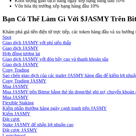
Khối lượng giao dịch hàng ngày xếp hạng hàng đầu 10%
Trở thành Nhà giao dịch Sao chép
Vốn hóa thị trường xếp hạng hàng đầu 10%
Tận hưởng chia sẻ lợi nhuận và hoa hồng giao dịch sao chép
Bạn Có Thể Làm Gì Với $JASMY Trên Bi
Khám phá giá tiền điện tử trực tiếp, các token hàng đầu và xu hướng th
Spot
Giao dịch JASMY với phí siêu thấp
Giao dịch JASMY
Hợp đồng tương lai
Giao dịch JASMY với đòn bẩy cao và thanh khoản sâu
Giao dịch JASMY
Copy Trading
Sao chép giao dịch của các trader JASMY hàng đầu để kiếm lợi nhuậ
Thông tin
Copy Trading JASMY
Mua JASMY
Phân tích dữ liệu lớn bao gồm thông tin giao dịch, v.v.
Mua JASMY trên Bitrue bằng thẻ tín dụng/thẻ ghi nợ, chuyển khoản n
Mua JASMY
Flexible Staking
Kiếm phần thưởng hàng ngày cạnh tranh trên JASMY
Kiếm JASMY
Đặt cược
Stake JASMY để nhận lợi nhuận cao
Đặt cược JASMY
Launchpool