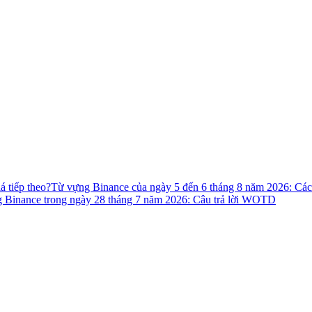
 tiếp theo?
Từ vựng Binance của ngày 5 đến 6 tháng 8 năm 2026: Cá
 Binance trong ngày 28 tháng 7 năm 2026: Câu trả lời WOTD