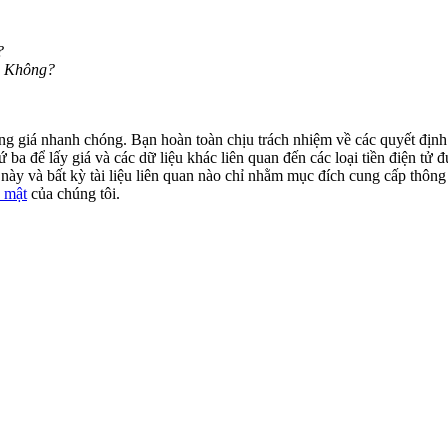
?
n Không?
động giá nhanh chóng. Bạn hoàn toàn chịu trách nhiệm về các quyết địn
ba để lấy giá và các dữ liệu khác liên quan đến các loại tiền điện tử đư
ày và bất kỳ tài liệu liên quan nào chỉ nhằm mục đích cung cấp thông 
 mật
của chúng tôi.