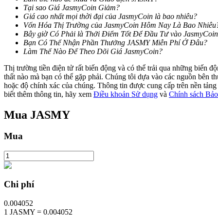
Tại sao Giá JasmyCoin Giảm?
Giá cao nhất mọi thời đại của JasmyCoin là bao nhiêu?
Staking
Vốn Hóa Thị Trường của JasmyCoin Hôm Nay Là Bao Nhiêu
Bây giờ Có Phải là Thởi Điểm Tốt Để Đầu Tư vào JasmyCoi
Lợi nhuận cao và truy cập ngay lập tức
Bạn Có Thể Nhận Phần Thưởng JASMY Miễn Phí Ở Đâu?
Làm Thế Nào Để Theo Dõi Giá JasmyCoin?
Thị trường tiền điện tử rất biến động và có thể trải qua những biến 
thất nào mà bạn có thể gặp phải. Chúng tôi dựa vào các nguồn bên thứ 
hoặc độ chính xác của chúng. Thông tin được cung cấp trên nền tảng n
biết thêm thông tin, hãy xem
Điều khoản Sử dụng
và
Chính sách Bảo
Mua
JASMY
Launchpool
Mua
Đặt cọc linh hoạt để kiếm được các token phổ biến.
Chi phí
0.004052
1
JASMY
=
0.004052