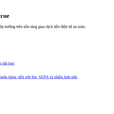
true
ị trường trên nền tảng giao dịch tiền điện tử an toàn.
n dài hạn
gân hàng, tiền gửi fiat, SEPA và nhiều hơn nữa