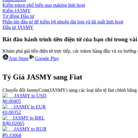
Kiếm token phổ biến qua staking linh hoạt
Kiếm JASMY
Hướng dẫn
Tự động Đầu tư
Phân tán đầu tư để kiếm lợi nhuận dài hạn và lãi suất linh hoạt
Hướng dẫn giao dịch Spot
Đầu tư JASMY
Bắt đầu hành trình tiền điện tử của bạn chỉ trong vài
Khám phá giá tiền điện tử trực tiếp, các token hàng đầu và xu hướng 
App Store
Google Play
Tỷ Giá JASMY sang Fiat
Chiến lược giao dịch
Chuyển đổi JasmyCoin(JASMY) sang các loại tiền tệ fiat chính bằng tỷ
JASMY
to
USD
Học cách duy trì lợi nhuận
$
0.00405
JASMY
to
EUR
€
0.00352
JASMY
to
BRL
R$
0.02065
JASMY
to
RUB
₽
0.33068