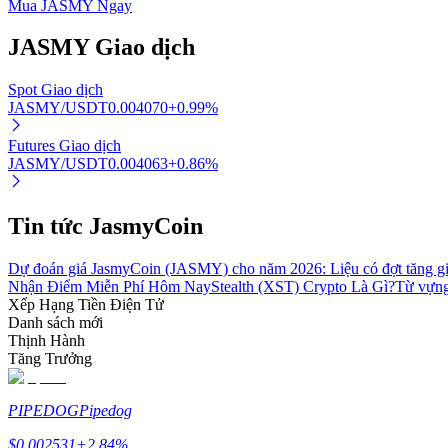
Mua JASMY Ngay
JASMY
Giao dịch
Khóa BTR
Spot Giao dịch
Đầu tư độc quyền cho người nắm giữ BTR
JASMY/USDT
0.004070
+
0.99
%
Futures Giao dịch
JASMY/USDT
0.004063
+
0.86
%
Tin tức JasmyCoin
Dự đoán giá JasmyCoin (JASMY) cho năm 2026: Liệu có đợt tăng giá
Nhận Điểm Miễn Phí Hôm Nay
Stealth (XST) Crypto Là Gì?
Từ vựng
Khoản vay
Xếp Hạng Tiền Điện Tử
Danh sách mới
Dịch vụ vay được hỗ trợ bằng tiền điện tử
Thịnh Hành
Tăng Trưởng
PIPEDOG
Pipedog
$
0.002531
+
2.84
%