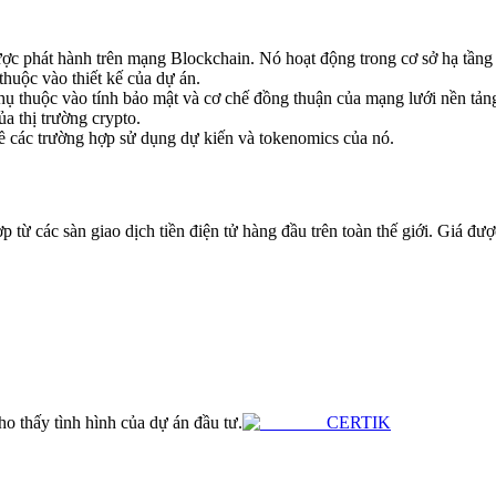
c phát hành trên mạng Blockchain. Nó hoạt động trong cơ sở hạ tầng 
 thuộc vào thiết kế của dự án.
hụ thuộc vào tính bảo mật và cơ chế đồng thuận của mạng lưới nền tảng
a thị trường crypto.
 về các trường hợp sử dụng dự kiến và tokenomics của nó.
 các sàn giao dịch tiền điện tử hàng đầu trên toàn thế giới. Giá được
o thấy tình hình của dự án đầu tư.
CERTIK