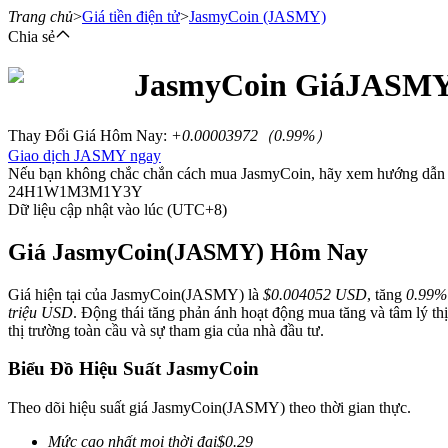
Trang chủ
>
Giá tiền điện tử
>
JasmyCoin
(JASMY)
Chia sẻ
JasmyCoin
Giá
JASM
Hợp đồng tương lai
Thay Đổi Giá Hôm Nay
:
+0.00003972
（
0.99
%）
Giao dịch JASMY ngay
Nếu bạn không chắc chắn cách mua JasmyCoin, hãy xem hướng dẫn 
24H
1W
1M
3M
1Y
3Y
Dữ liệu cập nhật vào lúc (UTC+8)
Giá JasmyCoin(JASMY) Hôm Nay
Giá hiện tại của JasmyCoin(JASMY) là
$0.004052 USD
, tăng
0.99%
USDT Futures
triệu USD
. Động thái tăng phản ánh hoạt động mua tăng và tâm lý th
thị trường toàn cầu và sự tham gia của nhà đầu tư.
Futures sử dụng USDT làm tài sản thế chấp
Biểu Đồ Hiệu Suất JasmyCoin
Theo dõi hiệu suất giá JasmyCoin(JASMY) theo thời gian thực.
Mức cao nhất mọi thời đại
$
0.29