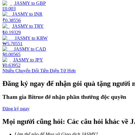
JASMY
to
GBP
£
0.003
Earn
JASMY
to
INR
₹
0.38556
JASMY
to
TRY
₺
0.19329
JASMY
to
KRW
₩
5.70551
JASMY
to
CAD
$
0.00565
JASMY
to
JPY
¥
0.63952
Nhiều Chuyển Đổi Tiền Điện Tử Hơn
Power Piggy
Đăng ký ngay để nhận gói quà tặng người 
Làm cho tài sản của bạn tăng giá trị đều đặn
Tham gia Bitrue để nhận phần thưởng độc quyền
Đăng ký ngay
Mọi người cũng hỏi: Các câu hỏi khác về
Làm thế nào để Mua và Giao dịch JASMY?