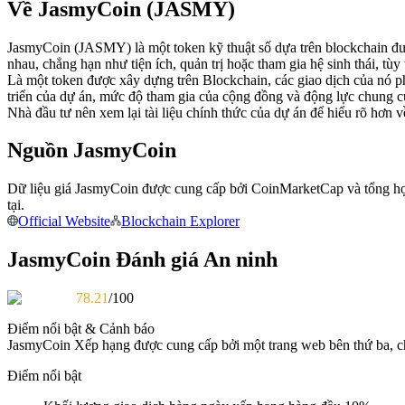
Về JasmyCoin (JASMY)
Futures sử dụng USDC làm tài sản thế chấp
JasmyCoin (JASMY) là một token kỹ thuật số dựa trên blockchain đượ
nhau, chẳng hạn như tiện ích, quản trị hoặc tham gia hệ sinh thái, tùy
Là một token được xây dựng trên Blockchain, các giao dịch của nó p
triển của dự án, mức độ tham gia của cộng đồng và động lực chung củ
Nhà đầu tư nên xem lại tài liệu chính thức của dự án để hiểu rõ hơn
Nguồn JasmyCoin
Dữ liệu giá JasmyCoin được cung cấp bởi CoinMarketCap và tổng hợp từ
Sao chép Giao dịch
tại.
Official Website
Blockchain Explorer
Tham gia cùng các nhà giao dịch hàng đầu
JasmyCoin Đánh giá An ninh
78.21
/100
Điểm nổi bật & Cảnh báo
JasmyCoin
Xếp hạng được cung cấp bởi một trang web bên thứ ba, ch
Điểm nổi bật