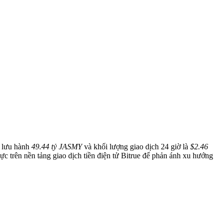
g lưu hành
49.44 tỷ JASMY
và khối lượng giao dịch 24 giờ là
$2.46
ực trên nền tảng giao dịch tiền điện tử Bitrue để phản ánh xu hướng