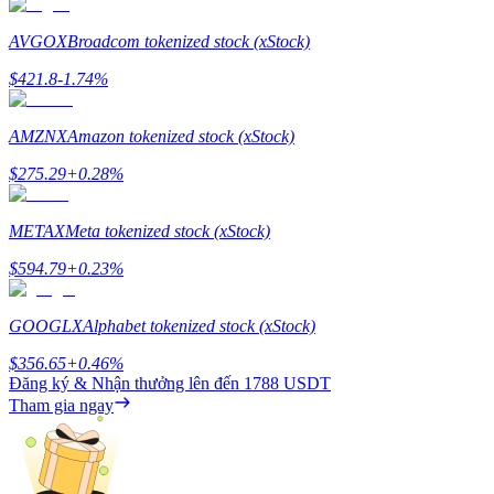
Staking
AVGOX
Broadcom tokenized stock (xStock)
Lợi nhuận cao và truy cập ngay lập tức
$
421.8
-1.74
%
AMZNX
Amazon tokenized stock (xStock)
$
275.29
+
0.28
%
METAX
Meta tokenized stock (xStock)
$
594.79
+
0.23
%
Launchpool
GOOGLX
Alphabet tokenized stock (xStock)
Đặt cọc linh hoạt để kiếm được các token phổ biến.
$
356.65
+
0.46
%
Đăng ký & Nhận thưởng lên đến
1788 USDT
Tham gia ngay