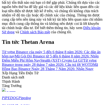
bất kỳ tổn thất nào mà bạn có thể gặp phải. Chúng tôi dựa vào các
nguồn bên thứ ba để lấy giá và các dữ liệu khác liên quan đến các
Hướng dẫn
loại tiền điện tử được liệt kê ở trên, và chúng tôi không chịu trách
nhiệm về độ tin cậy hoặc độ chính xác của chúng. Thông tin được
Hướng dẫn giao dịch Spot
cung cấp trên nền tảng này và bất kỳ tài liệu liên quan nào chỉ nhằm
mục đích cung cấp thông tin và không nên được coi là lời khuyên
tài chính hoặc đầu tư. Để biết thêm thông tin, hãy xem
Điều khoản
Sử dụng
và
Chính sách Bảo mật
của chúng tôi.
Tin tức Thetan Arena
Từ vựng Binance của ngày 5 đến 6 tháng 8 năm 2026: Các đáp án
hôm nay
Mã Gói Đỏ Binance từ 5 đến 6 tháng 8 năm 2026: Nhận
Điểm Miễn Phí Hôm Nay
Stealth (XST) Crypto Là Gì?
Từ vựng
Binance trong ngày 28 tháng 7 năm 2026: Câu trả lời WOTD
Mã
Chiến lược giao dịch
Hồng Bao Binance Ngày 28 Tháng 7 Năm 2026: Nhận Ngay
Xếp Hạng Tiền Điện Tử
Học cách duy trì lợi nhuận
Danh sách mới
Thịnh Hành
Tăng Trưởng
PIPEDOG
Pipedog