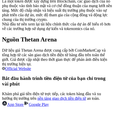
Là một token được xây dựng trên Blockchain, các giao dịch của nó
Futures sử dụng USDC làm tài sản thế chấp
phụ thuộc vào tính bảo mật và cơ chế đồng thuận của mạng lưới nền
tảng. Mức độ chấp nhận và hiệu suất thị trường phụ thuộc vào sự
phát triển của dự án, mức độ tham gia của cộng đồng và động lực
chung của thị trường crypto.
Nhà đầu tư nên xem lại tài liệu chính thức của dự án để hiểu rõ hơn
về các trường hợp sử dụng dự kiến và tokenomics của nó.
Nguồn Thetan Arena
Dữ liệu giá Thetan Arena được cung cấp bởi CoinMarketCap và
tổng hợp từ các sàn giao dịch tiền điện tử hàng đầu trên toàn thế
Sao chép Giao dịch
giới. Giá được cập nhật theo thời gian thực để phản ánh điều kiện
thị trường hiện tại.
Tham gia cùng các nhà giao dịch hàng đầu
Official Website
Bắt đầu hành trình tiền điện tử của bạn chỉ trong
vài phút
Khám phá giá tiền điện tử trực tiếp, các token hàng đầu và xu
hướng thị trường trên
nền tảng giao dịch tiền điện tử
an toàn.
App Store
Google Play