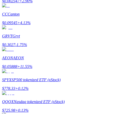
$
0.002547
+
2.90
%
Earn
CC
Canton
$
0.09545
+
4.13
%
GRVT
Grvt
$
0.3027
-1.75
%
AEON
AEON
Power Piggy
$
0.05888
+
11.55
%
Làm cho tài sản của bạn tăng giá trị đều đặn
SPYX
SP500 tokenized ETF (xStock)
$
778.33
+
0.12
%
QQQX
Nasdaq tokenized ETF (xStock)
$
725.98
+
0.13
%