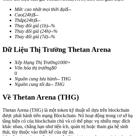
Mức cao nhất mọi thời đại
$
--
Cao
(24h)
$
--
Thấp
(24h)
$
--
Thay đổi giá
(1h)
--
%
COIN-M Futures
Thay đổi giá
(24h)
--
%
Thay đổi giá
(7d)
--
%
Futures sử dụng token làm tài sản thế chấp
Dữ Liệu Thị Trường Thetan Arena
TradFi
Xếp Hạng Thị Trường
1000+
Vốn hóa thị trường
$
0
Phái sinh cổ phiếu, ngoại hối, kim loại quý và hàng hóa
0
Nguồn cung lưu hành
--
THG
Nguồn cung tối đa
--
THG
Về Thetan Arena (THG)
Thetan Arena (THG) là một token kỹ thuật số dựa trên blockchain
được phát hành trên mạng Blockchain. Nó hoạt động trong cơ sở hạ
tầng hiện có của blockchain chủ và có thể phục vụ nhiều mục đích
khác nhau, chẳng hạn như tiện ích, quản trị hoặc tham gia hệ sinh
thái, tùy thuộc vào thiết kế của dự án.
USDC Futures vĩnh cửu