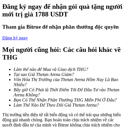
Trở thành Nhà giao dịch Sao chép
Đăng ký ngay để nhận gói quà tặng người
mới trị giá 1788 USDT
Tận hưởng chia sẻ lợi nhuận và hoa hồng giao dịch sao chép
Tham gia Bitrue để nhận phần thưởng độc quyền
Đăng ký ngay
Mọi người cũng hỏi: Các câu hỏi khác về
THG
Làm thế nào để Mua và Giao dịch THG?
Thông tin
Tại sao Giá Thetan Arena Giảm?
Vốn Hóa Thị Trường của Thetan Arena Hôm Nay Là Bao
Phân tích dữ liệu lớn bao gồm thông tin giao dịch, v.v.
Nhiêu?
Bây giờ Có Phải là Thời Điểm Tốt Để Đầu Tư vào Thetan
Arena Không?
Bạn Có Thể Nhận Phần Thưởng THG Miễn Phí Ở Đâu?
Làm Thế Nào Để Theo Dõi Giá Thetan Arena?
Thị trường tiền điện tử rất biến động và có thể trải qua những biến
động giá nhanh chóng. Bạn hoàn toàn chịu trách nhiệm về các
quyết định đầu tư của mình và Bitrue không chịu trách nhiệm cho