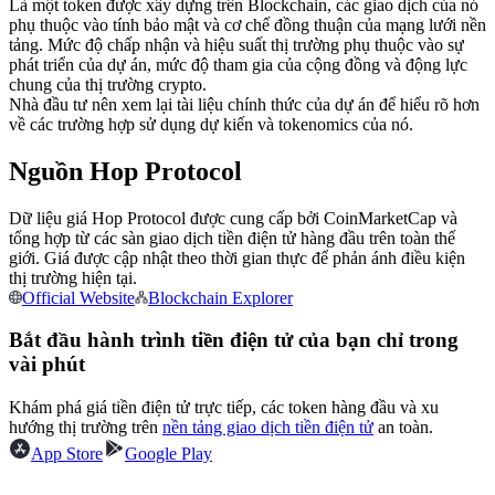
Là một token được xây dựng trên Blockchain, các giao dịch của nó
Futures sử dụng USDC làm tài sản thế chấp
phụ thuộc vào tính bảo mật và cơ chế đồng thuận của mạng lưới nền
tảng. Mức độ chấp nhận và hiệu suất thị trường phụ thuộc vào sự
phát triển của dự án, mức độ tham gia của cộng đồng và động lực
chung của thị trường crypto.
Nhà đầu tư nên xem lại tài liệu chính thức của dự án để hiểu rõ hơn
về các trường hợp sử dụng dự kiến và tokenomics của nó.
Nguồn Hop Protocol
Dữ liệu giá Hop Protocol được cung cấp bởi CoinMarketCap và
tổng hợp từ các sàn giao dịch tiền điện tử hàng đầu trên toàn thế
Sao chép Giao dịch
giới. Giá được cập nhật theo thời gian thực để phản ánh điều kiện
thị trường hiện tại.
Tham gia cùng các nhà giao dịch hàng đầu
Official Website
Blockchain Explorer
Bắt đầu hành trình tiền điện tử của bạn chỉ trong
vài phút
Khám phá giá tiền điện tử trực tiếp, các token hàng đầu và xu
hướng thị trường trên
nền tảng giao dịch tiền điện tử
an toàn.
App Store
Google Play