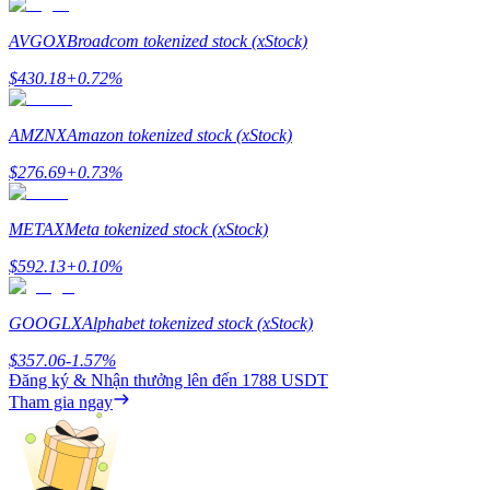
Staking
AVGOX
Broadcom tokenized stock (xStock)
Lợi nhuận cao và truy cập ngay lập tức
$
430.18
+
0.72
%
AMZNX
Amazon tokenized stock (xStock)
$
276.69
+
0.73
%
METAX
Meta tokenized stock (xStock)
$
592.13
+
0.10
%
Launchpool
GOOGLX
Alphabet tokenized stock (xStock)
Đặt cọc linh hoạt để kiếm được các token phổ biến.
$
357.06
-1.57
%
Đăng ký & Nhận thưởng lên đến
1788 USDT
Tham gia ngay