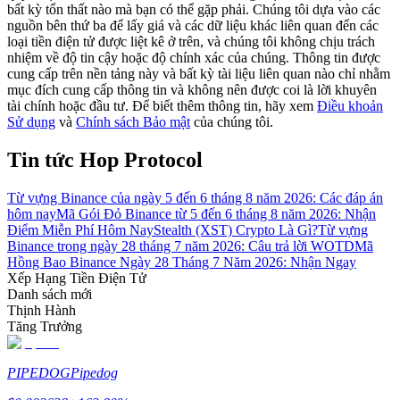
bất kỳ tổn thất nào mà bạn có thể gặp phải. Chúng tôi dựa vào các
nguồn bên thứ ba để lấy giá và các dữ liệu khác liên quan đến các
Hướng dẫn
loại tiền điện tử được liệt kê ở trên, và chúng tôi không chịu trách
nhiệm về độ tin cậy hoặc độ chính xác của chúng. Thông tin được
Hướng dẫn giao dịch Spot
cung cấp trên nền tảng này và bất kỳ tài liệu liên quan nào chỉ nhằm
mục đích cung cấp thông tin và không nên được coi là lời khuyên
tài chính hoặc đầu tư. Để biết thêm thông tin, hãy xem
Điều khoản
Sử dụng
và
Chính sách Bảo mật
của chúng tôi.
Tin tức Hop Protocol
Từ vựng Binance của ngày 5 đến 6 tháng 8 năm 2026: Các đáp án
hôm nay
Mã Gói Đỏ Binance từ 5 đến 6 tháng 8 năm 2026: Nhận
Điểm Miễn Phí Hôm Nay
Stealth (XST) Crypto Là Gì?
Từ vựng
Binance trong ngày 28 tháng 7 năm 2026: Câu trả lời WOTD
Mã
Chiến lược giao dịch
Hồng Bao Binance Ngày 28 Tháng 7 Năm 2026: Nhận Ngay
Xếp Hạng Tiền Điện Tử
Học cách duy trì lợi nhuận
Danh sách mới
Thịnh Hành
Tăng Trưởng
PIPEDOG
Pipedog