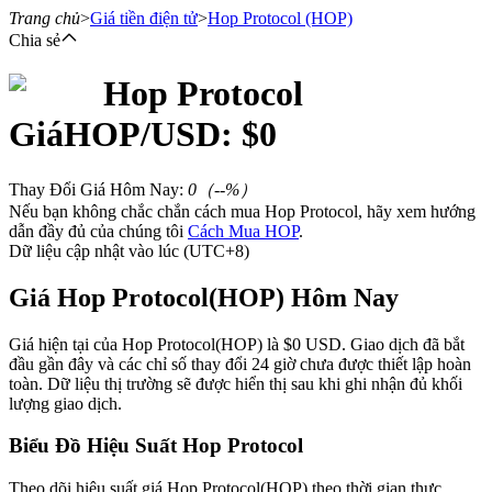
Trang chủ
>
Giá tiền điện tử
>
Hop Protocol
(HOP)
Chia sẻ
Hop Protocol
Hợp đồng tương lai
Giá
HOP
/USD: $
0
Thay Đổi Giá Hôm Nay
:
0
（
--
%）
Nếu bạn không chắc chắn cách mua Hop Protocol, hãy xem hướng
dẫn đầy đủ của chúng tôi
Cách Mua HOP
.
Dữ liệu cập nhật vào lúc (UTC+8)
Giá Hop Protocol(HOP) Hôm Nay
USDT Futures
Giá hiện tại của Hop Protocol(HOP) là $0 USD. Giao dịch đã bắt
đầu gần đây và các chỉ số thay đổi 24 giờ chưa được thiết lập hoàn
Futures sử dụng USDT làm tài sản thế chấp
toàn. Dữ liệu thị trường sẽ được hiển thị sau khi ghi nhận đủ khối
lượng giao dịch.
Biểu Đồ Hiệu Suất Hop Protocol
Theo dõi hiệu suất giá Hop Protocol(HOP) theo thời gian thực.