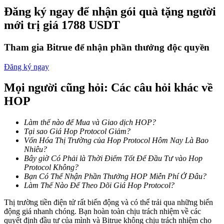
Trở thành Nhà giao dịch Sao chép
Đăng ký ngay để nhận gói quà tặng người
mới trị giá 1788 USDT
Tận hưởng chia sẻ lợi nhuận và hoa hồng giao dịch sao chép
Tham gia Bitrue để nhận phần thưởng độc quyền
Đăng ký ngay
Mọi người cũng hỏi: Các câu hỏi khác về
HOP
Làm thế nào để Mua và Giao dịch HOP?
Thông tin
Tại sao Giá Hop Protocol Giảm?
Vốn Hóa Thị Trường của Hop Protocol Hôm Nay Là Bao
Phân tích dữ liệu lớn bao gồm thông tin giao dịch, v.v.
Nhiêu?
Bây giờ Có Phải là Thời Điểm Tốt Để Đầu Tư vào Hop
Protocol Không?
Bạn Có Thể Nhận Phần Thưởng HOP Miễn Phí Ở Đâu?
Làm Thế Nào Để Theo Dõi Giá Hop Protocol?
Thị trường tiền điện tử rất biến động và có thể trải qua những biến
động giá nhanh chóng. Bạn hoàn toàn chịu trách nhiệm về các
quyết định đầu tư của mình và Bitrue không chịu trách nhiệm cho