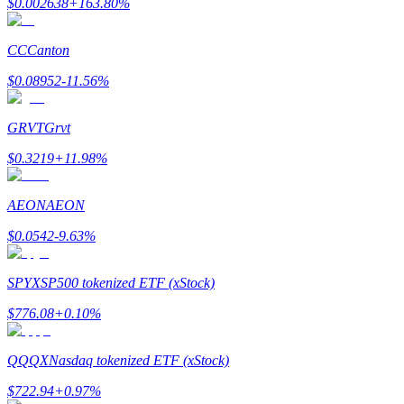
$
0.002638
+
163.80
%
Earn
CC
Canton
$
0.08952
-11.56
%
GRVT
Grvt
$
0.3219
+
11.98
%
AEON
AEON
Power Piggy
$
0.0542
-9.63
%
Làm cho tài sản của bạn tăng giá trị đều đặn
SPYX
SP500 tokenized ETF (xStock)
$
776.08
+
0.10
%
QQQX
Nasdaq tokenized ETF (xStock)
$
722.94
+
0.97
%