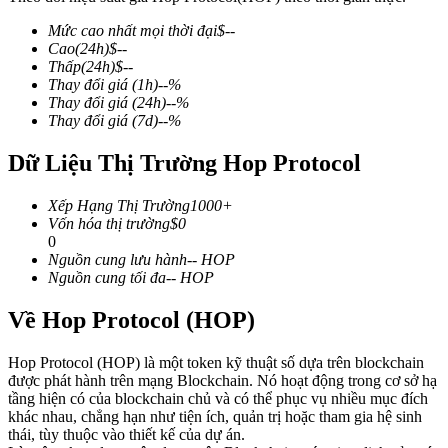
Mức cao nhất mọi thời đại
$
--
Cao
(24h)
$
--
Thấp
(24h)
$
--
Thay đổi giá
(1h)
--
%
COIN-M Futures
Thay đổi giá
(24h)
--
%
Thay đổi giá
(7d)
--
%
Futures sử dụng token làm tài sản thế chấp
Dữ Liệu Thị Trường Hop Protocol
TradFi
Xếp Hạng Thị Trường
1000+
Vốn hóa thị trường
$
0
Phái sinh cổ phiếu, ngoại hối, kim loại quý và hàng hóa
0
Nguồn cung lưu hành
--
HOP
Nguồn cung tối đa
--
HOP
Về Hop Protocol (HOP)
Hop Protocol (HOP) là một token kỹ thuật số dựa trên blockchain
được phát hành trên mạng Blockchain. Nó hoạt động trong cơ sở hạ
tầng hiện có của blockchain chủ và có thể phục vụ nhiều mục đích
khác nhau, chẳng hạn như tiện ích, quản trị hoặc tham gia hệ sinh
thái, tùy thuộc vào thiết kế của dự án.
USDC Futures vĩnh cửu