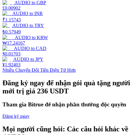
AUDIO
to
GBP
£
0.00902
Staking
AUDIO
to
INR
₹
1.15743
Lợi nhuận cao và truy cập ngay lập tức
AUDIO
to
TRY
₺
0.57949
AUDIO
to
KRW
₩
17.24167
AUDIO
to
CAD
$
0.01703
AUDIO
to
JPY
¥
1.92403
Nhiều Chuyển Đổi Tiền Điện Tử Hơn
Đăng ký ngay để nhận gói quà tặng người
Launchpool
mới trị giá 236 USDT
Đặt cọc linh hoạt để kiếm được các token phổ biến.
Tham gia Bitrue để nhận phần thưởng độc quyền
Đăng ký ngay
Mọi người cũng hỏi: Các câu hỏi khác về