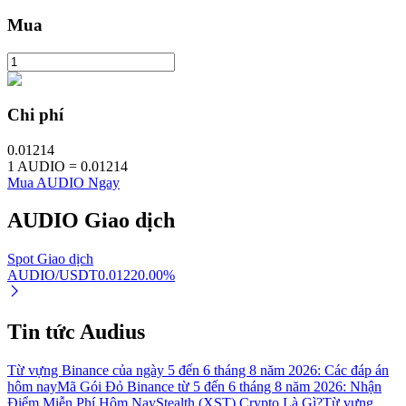
Mua
Đầu tư cố định và quản lý tài chính
Chi phí
Tận hưởng việc quản lý tài chính hiện tại và thu nhập lâu dài
0.01214
1
AUDIO
=
0.01214
Mua AUDIO Ngay
AUDIO
Giao dịch
Spot Giao dịch
AUDIO/USDT
0.0122
0.00
%
Staking 101
Tin tức Audius
Tìm hiểu về kiếm thu nhập thụ động
Bitrue
AI
Từ vựng Binance của ngày 5 đến 6 tháng 8 năm 2026: Các đáp án
hôm nay
Mã Gói Đỏ Binance từ 5 đến 6 tháng 8 năm 2026: Nhận
Điểm Miễn Phí Hôm Nay
Stealth (XST) Crypto Là Gì?
Từ vựng