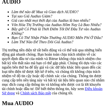
AUDIO
Làm thế nào để Mua và Giao dịch AUDIO?
Khóa BTR
Tại sao Giá Audius Giảm?
Giá cao nhất mọi thời đại của Audius là bao nhiêu?
Đầu tư độc quyền cho người nắm giữ BTR
Vốn Hóa Thị Trường của Audius Hôm Nay Là Bao Nhiêu?
Bây giờ Có Phải là Thởi Điểm Tốt Để Đầu Tư vào Audius
Không?
Bạn Có Thể Nhận Phần Thưởng AUDIO Miễn Phí Ở Đâu?
Làm Thế Nào Để Theo Dõi Giá Audius?
Thị trường tiền điện tử rất biến động và có thể trải qua những biến
động giá nhanh chóng. Bạn hoàn toàn chịu trách nhiệm về các
quyết định đầu tư của mình và Bitrue không chịu trách nhiệm cho
bất kỳ tổn thất nào mà bạn có thể gặp phải. Chúng tôi dựa vào các
nguồn bên thứ ba để lấy giá và các dữ liệu khác liên quan đến các
loại tiền điện tử được liệt kê ở trên, và chúng tôi không chịu trách
Khoản vay
nhiệm về độ tin cậy hoặc độ chính xác của chúng. Thông tin được
cung cấp trên nền tảng này và bất kỳ tài liệu liên quan nào chỉ nhằm
Dịch vụ vay được hỗ trợ bằng tiền điện tử
mục đích cung cấp thông tin và không nên được coi là lời khuyên
tài chính hoặc đầu tư. Để biết thêm thông tin, hãy xem
Điều khoản
Sử dụng
và
Chính sách Bảo mật
của chúng tôi.
Mua
AUDIO