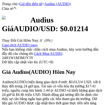
Trang chủ
>
Giá tiền điện tử
>
Audius
(AUDIO)
Chia sẻ
Audius
Hợp đồng tương lai
Giá
AUDIO
/USD: $
0.01214
Thay Đổi Giá Hôm Nay
:
0
（
0
%）
Giao dịch AUDIO ngay
Nếu bạn không chắc chắn cách mua Audius, hãy xem hướng dẫn
đầy đủ của chúng tôi
Cách Mua AUDIO
.
24H
1W
1M
3M
1Y
3Y
Dữ liệu cập nhật vào lúc (UTC+8)
USDT Futures
Giá Audius(AUDIO) Hôm Nay
Futures sử dụng USDT làm tài sản thế chấp
Audius(AUDIO) hiện đang giao dịch ở mức
$0.01214 USD
, với ít
thay đổi trong 24 giờ qua. Tài sản có vốn hóa thị trường
$17.41
triệu
, nguồn cung lưu hành
1.44 tỷ AUDIO
và khối lượng giao dịch
24 giờ là
$4.46 triệu USD
. Hành động giá tương đối ổn định cho
thấy sự cân bằng ngắn hạn giữa các bên tham gia thị trường. Dữ
liệu giá AUDIO được cập nhật theo thời gian thực trên nền tảng