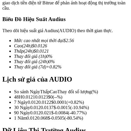
giao dịch tiền điện tử Bitrue để phản ánh hoạt động thị trường toàn
cầu.
Biểu Đồ Hiệu Suất Audius
COIN-M Futures
Theo dõi hiệu suất giá Audius(AUDIO) theo thời gian thực.
Futures sử dụng token làm tài sản thế chấp
Mức cao nhất mọi thời đại
$
2.56
Cao
(24h)
$
0.0126
Thấp
(24h)
$
0.0121
Thay đổi giá
(1h)
0
%
TradFi
Thay đổi giá
(24h)
0
%
Thay đổi giá
(7d)
+
0.82
%
Phái sinh cổ phiếu, ngoại hối, kim loại quý và hàng hóa
Lịch sử giá của AUDIO
So sánh Ngày
Thấp
Cao
Thay đổi số lượng
(%)
48H
0.0121
0.0123
$
0
(
--
%)
7 Ngày
0.012
0.0122
$
0.0001
(
+
0.82
%)
30 Ngày
0.012
0.0137
$
-0.0015
(
-10.94
%)
90 Ngày
0.012
0.021
$
-0.0084
(
-40.77
%)
1 Năm
0.012
0.068
$
-0.0505
(
-80.54
%)
USDC Futures vĩnh cửu
Dữ Liệu Thị Trường Audius