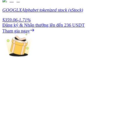
Share 500000 CASHCAT prize pool
GOOGLX
Alphabet tokenized stock (xStock)
$
359.06
-1.71
%
Đăng ký & Nhận thưởng lên đến
236 USDT
Exclusive for BitMart Users
Tham gia ngay
Register & Trade to Win 500,000 USDT
Precious Metals Trading Carnival
Trade Gold & Silver · 33,333 USDT Bonus
USDT New User Exclusive 10% APR
USDT Flexible Staking | Daily Rewards