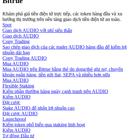
Bitrue
Hướng dẫn
Khám phá giá tiền điện tử trực tiếp, các token hàng đầu và xu
hướng thị trường trên nền tảng giao dịch tiền điện tử an toàn.
Hướng dẫn giao dịch Spot
Spot
Giao dịch AUDIO với phí siêu thấp
Giao dịch AUDIO
Copy Trading
Sao chép giao dịch của các trader AUDIO hàng đầu để kiếm lợi
nhuận dài hạn
Copy Trading AUDIO
Mua AUDIO
Mua AUDIO trên Bitrue bằng thẻ tín dụng/thẻ ghi nợ, chuyển
khoản ngân hàng, tiền gửi fiat, SEPA và nhiều hơn nữa
Mua AUDIO
Flexible Staking
Chiến lược giao dịch
Kiếm phần thưởng hàng ngày cạnh tranh trên AUDIO
Kiếm AUDIO
Học cách duy trì lợi nhuận
Đặt cược
Stake AUDIO để nhận lợi nhuận cao
Đặt cược AUDIO
Launchpool
Kiếm token phổ biến qua staking linh hoạt
Kiếm AUDIO
Tự động Đầu tư