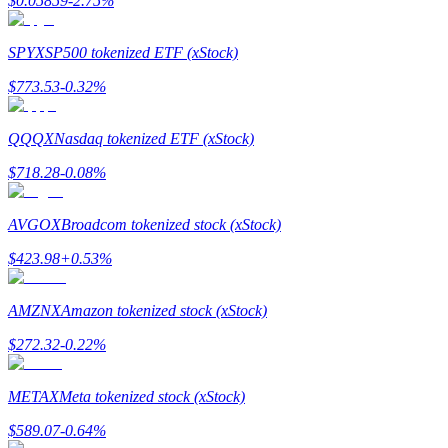
$
0.05859
-2.75
%
SPYX
SP500 tokenized ETF (xStock)
$
773.53
-0.32
%
Giới thiệu
QQQX
Nasdaq tokenized ETF (xStock)
Mời một người bạn để nhận phần thưởng tiền mặt
$
718.28
-0.08
%
Deposit CASHCAT & Win
AVGOX
Broadcom tokenized stock (xStock)
$
423.98
+
0.53
%
AMZNX
Amazon tokenized stock (xStock)
$
272.32
-0.22
%
METAX
Meta tokenized stock (xStock)
Deposit CASHCAT & Win
$
589.07
-0.64
%