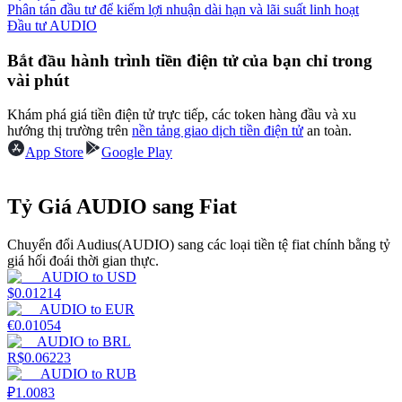
Phân tán đầu tư để kiếm lợi nhuận dài hạn và lãi suất linh hoạt
Đầu tư AUDIO
Earn
Bắt đầu hành trình tiền điện tử của bạn chỉ trong
vài phút
Khám phá giá tiền điện tử trực tiếp, các token hàng đầu và xu
hướng thị trường trên
nền tảng giao dịch tiền điện tử
an toàn.
App Store
Google Play
Tỷ Giá AUDIO sang Fiat
Power Piggy
Chuyển đổi Audius(AUDIO) sang các loại tiền tệ fiat chính bằng tỷ
Làm cho tài sản của bạn tăng giá trị đều đặn
giá hối đoái thời gian thực.
AUDIO
to
USD
$
0.01214
AUDIO
to
EUR
€
0.01054
AUDIO
to
BRL
R$
0.06223
AUDIO
to
RUB
₽
1.0083