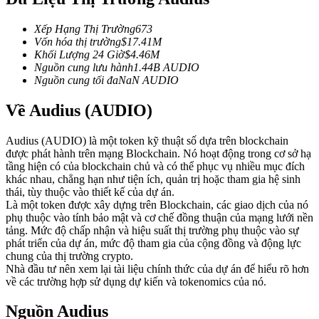
Futures sử dụng USDC làm tài sản thế chấp
Xếp Hạng Thị Trường
673
Vốn hóa thị trường
$
17.41M
Khối Lượng 24 Giờ
$
4.46M
Nguồn cung lưu hành
1.44B
AUDIO
Nguồn cung tối đa
NaN
AUDIO
Về Audius (AUDIO)
Audius (AUDIO) là một token kỹ thuật số dựa trên blockchain
được phát hành trên mạng Blockchain. Nó hoạt động trong cơ sở hạ
Sao chép Giao dịch
tầng hiện có của blockchain chủ và có thể phục vụ nhiều mục đích
khác nhau, chẳng hạn như tiện ích, quản trị hoặc tham gia hệ sinh
Tham gia cùng các nhà giao dịch hàng đầu
thái, tùy thuộc vào thiết kế của dự án.
Là một token được xây dựng trên Blockchain, các giao dịch của nó
phụ thuộc vào tính bảo mật và cơ chế đồng thuận của mạng lưới nền
tảng. Mức độ chấp nhận và hiệu suất thị trường phụ thuộc vào sự
phát triển của dự án, mức độ tham gia của cộng đồng và động lực
chung của thị trường crypto.
Nhà đầu tư nên xem lại tài liệu chính thức của dự án để hiểu rõ hơn
về các trường hợp sử dụng dự kiến và tokenomics của nó.
Nguồn Audius