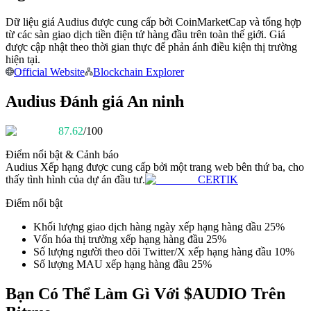
Trở thành Nhà giao dịch Sao chép
Dữ liệu giá Audius được cung cấp bởi CoinMarketCap và tổng hợp
Tận hưởng chia sẻ lợi nhuận và hoa hồng giao dịch sao chép
từ các sàn giao dịch tiền điện tử hàng đầu trên toàn thế giới. Giá
được cập nhật theo thời gian thực để phản ánh điều kiện thị trường
hiện tại.
Official Website
Blockchain Explorer
Audius Đánh giá An ninh
87.62
/100
Điểm nổi bật & Cảnh báo
Audius
Xếp hạng được cung cấp bởi một trang web bên thứ ba, cho
Thông tin
thấy tình hình của dự án đầu tư.
CERTIK
Phân tích dữ liệu lớn bao gồm thông tin giao dịch, v.v.
Điểm nổi bật
Khối lượng giao dịch hàng ngày xếp hạng hàng đầu 25%
Vốn hóa thị trường xếp hạng hàng đầu 25%
Số lượng người theo dõi Twitter/X xếp hạng hàng đầu 10%
Số lượng MAU xếp hạng hàng đầu 25%
Bạn Có Thể Làm Gì Với $AUDIO Trên