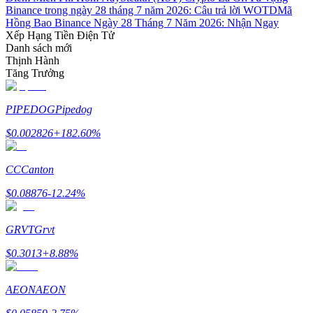
Binance trong ngày 28 tháng 7 năm 2026: Câu trả lời WOTD
Mã
Hồng Bao Binance Ngày 28 Tháng 7 Năm 2026: Nhận Ngay
Xếp Hạng Tiền Điện Tử
Danh sách mới
Thịnh Hành
Tăng Trưởng
Đối tác Bitrue
PIPEDOG
Pipedog
$
0.002826
+
182.60
%
CC
Canton
$
0.08876
-12.24
%
Đối tác Bitrue
GRVT
Grvt
Lên đến 65% hoa hồng!
$
0.3013
+
8.88
%
AEON
AEON